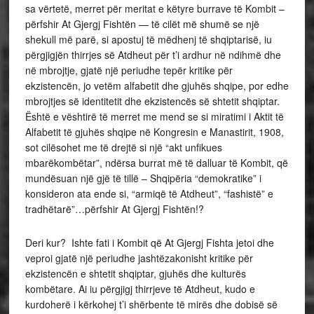
sa vërtetë, merret për meritat e këtyre burrave të Kombit –
përfshir At Gjergj Fishtën — të cilët më shumë se një
shekull më parë, si apostuj të mëdhenj të shqiptarisë, iu
përgjigjën thirrjes së Atdheut për t’i ardhur në ndihmë dhe
në mbrojtje, gjatë një periudhe tepër kritike për
ekzistencën, jo vetëm alfabetit dhe gjuhës shqipe, por edhe
mbrojtjes së identitetit dhe ekzistencës së shtetit shqiptar.
Është e vështirë të merret me mend se si miratimi i Aktit të
Alfabetit të gjuhës shqipe në Kongresin e Manastirit, 1908,
sot cilësohet me të drejtë si një “akt unfikues
mbarëkombëtar”, ndërsa burrat më të dalluar të Kombit, që
mundësuan një gjë të tillë – Shqipëria “demokratike” i
konsideron ata ende si, “armiqë të Atdheut”, “fashistë” e
tradhëtarë”…përfshir At Gjergj Fishtën!?
Deri kur? Ishte fati i Kombit që At Gjergj Fishta jetoi dhe
veproi gjatë një periudhe jashtëzakonisht kritike për
ekzistencën e shtetit shqiptar, gjuhës dhe kulturës
kombëtare. Ai iu përgjigj thirrjeve të Atdheut, kudo e
kurdoherë i kërkohej t’i shërbente të mirës dhe dobisë së