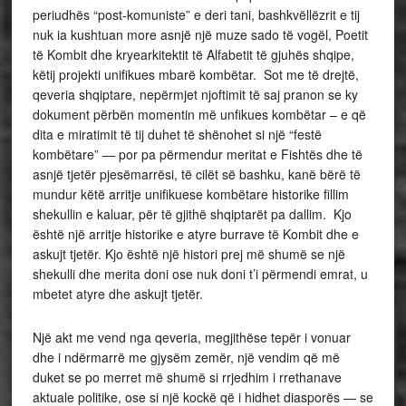
periudhës “post-komuniste” e deri tani, bashkvëllëzrit e tij
nuk ia kushtuan more asnjë një muze sado të vogël, Poetit
të Kombit dhe kryearkitektit të Alfabetit të gjuhës shqipe,
këtij projekti unifikues mbarë kombëtar. Sot me të drejtë,
qeveria shqiptare, nepërmjet njoftimit të saj pranon se ky
dokument përbën momentin më unfikues kombëtar – e që
dita e miratimit të tij duhet të shënohet si një “festë
kombëtare” — por pa përmendur meritat e Fishtës dhe të
asnjë tjetër pjesëmarrësi, të cilët së bashku, kanë bërë të
mundur këtë arritje unifikuese kombëtare historike fillim
shekullin e kaluar, për të gjithë shqiptarët pa dallim. Kjo
është një arritje historike e atyre burrave të Kombit dhe e
askujt tjetër. Kjo është një histori prej më shumë se një
shekulli dhe merita doni ose nuk doni t’i përmendi emrat, u
mbetet atyre dhe askujt tjetër.
Një akt me vend nga qeveria, megjithëse tepër i vonuar
dhe i ndërmarrë me gjysëm zemër, një vendim që më
duket se po merret më shumë si rrjedhim i rrethanave
aktuale politike, ose si një kockë që i hidhet diasporës — se