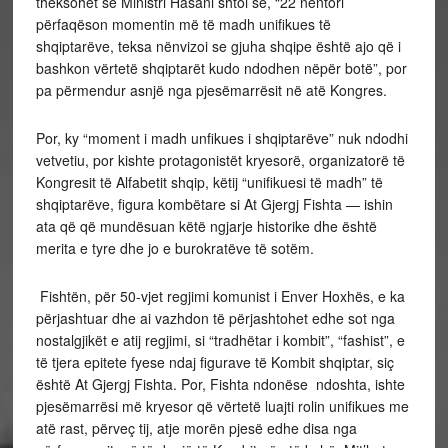
theksohet se Ministri Hasani shtoi se, “22 nëntori
përfaqëson momentin më të madh unifikues të
shqiptarëve, teksa nënvizoi se gjuha shqipe është ajo që i
bashkon vërtetë shqiptarët kudo ndodhen nëpër botë”, por
pa përmendur asnjë nga pjesëmarrësit në atë Kongres.
Por, ky “moment i madh unfikues i shqiptarëve” nuk ndodhi
vetvetiu, por kishte protagonistët kryesorë, organizatorë të
Kongresit të Alfabetit shqip, këtij “unifikuesi të madh” të
shqiptarëve, figura kombëtare si At Gjergj Fishta — ishin
ata që që mundësuan këtë ngjarje historike dhe është
merita e tyre dhe jo e burokratëve të sotëm.
Fishtën, për 50-vjet regjimi komunist i Enver Hoxhës, e ka
përjashtuar dhe ai vazhdon të përjashtohet edhe sot nga
nostalgjikët e atij regjimi, si “tradhëtar i kombit”, “fashist”, e
të tjera epitete fyese ndaj figurave të Kombit shqiptar, siç
është At Gjergj Fishta. Por, Fishta ndonëse ndoshta, ishte
pjesëmarrësi më kryesor që vërtetë luajti rolin unifikues me
atë rast, përveç tij, atje morën pjesë edhe disa nga