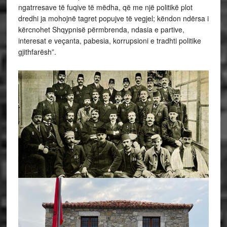
ngatrresave të fuqive të mëdha, që me një politikë plot
dredhi ja mohojnë tagret popujve të vegjel; këndon ndërsa i
kërcnohet Shqypnisë përmbrenda, ndasia e partive,
interesat e veçanta, pabesia, korrupsioni e tradhti politike
gjithfarësh”.