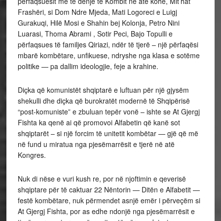
përfaqsuesit më të denjë të Kombit në atë kohë, Mit’hat
Frashëri, si Dom Ndre Mjeda, Mati Logoreci e Luigj
Gurakuqi, Hilë Mosi e Shahin bej Kolonja, Petro Nini
Luarasi, Thoma Abrami , Sotir Peci, Bajo Topulli e
përfaqsues të familjes Qiriazi, ndër të tjerë – një përfaqësi
mbarë kombëtare, unfikuese, ndryshe nga klasa e sotëme
politike — pa dallim ideologjie, feje a krahine.
Diçka që komunistët shqiptarë e luftuan për një gjysëm
shekulli dhe diçka që burokratët modernë të Shqipërisë
“post-komuniste” e zbuluan tepër vonë – ishte se At Gjergj
Fishta ka qenë ai që promovoi Alfabetin që kanë sot
shqiptarët – si një forcim të unitetit kombëtar — gjë që më
në fund u miratua nga pjesëmarrësit e tjerë në atë
Kongres.
Nuk di nëse e vuri kush re, por në njoftimin e qeverisë
shqiptare për të caktuar 22 Nëntorin — Ditën e Alfabetit —
festë kombëtare, nuk përmendet asnjë emër i përveçëm si
At Gjergj Fishta, por as edhe ndonjë nga pjesëmarrësit e