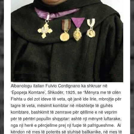
Albanologu italian Fulvio Cordignano ka shkruar në
‘Epopeja Komtare’, Shkodër, 1925, se “Mënyra me të cilën
Fishta u del zot ideve të veta, që janë ide lirie, mbrojtje për
tagre të veta, mësimit kombtar në mbshtetje të gjuhës
kombtare, bashkimit të zemrave për qëllime e në veprim
për të përtëri popullin shqyptar: ashtë nji mënyrë luftarake,
nga nji herë e përcjellme prej nji fuqie të pafrigueshme. Ai
këndon në mes të poterës së stuhisë ballkanike, në mes të