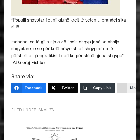
“Populli shqyptar flet nji gjuhë krejt të veten… prandej s’ka
si të
mohohet se të gjith njata që flasin shqyp janë kombsijet
shqyptare; e se për ketë arsye shteti shqyptar do të
përshtrihet gjeografikisht deri ku përfshinë gjuha shqype”.
(At Gjergj Fishta)
Share via:
Facebook
Twitter
Copy Link
More
FILED UNDER:
ANALIZA