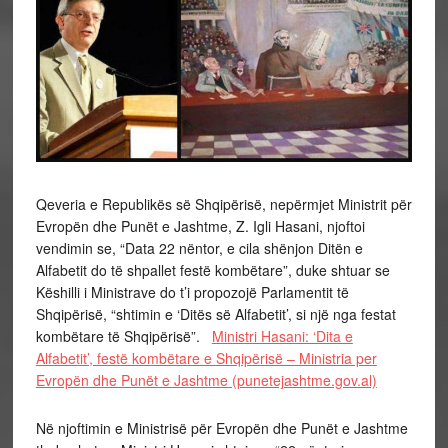
Qeveria e Republikës së Shqipërisë, nepërmjet Ministrit për
Evropën dhe Punët e Jashtme, Z. Igli Hasani, njoftoi
vendimin se, “Data 22 nëntor, e cila shënjon Ditën e
Alfabetit do të shpallet festë kombëtare”, duke shtuar se
Këshilli i Ministrave do t’i propozojë Parlamentit të
Shqipërisë, “shtimin e ‘Ditës së Alfabetit’, si një nga festat
kombëtare të Shqipërisë”.
Ministri Hasani: ‘Dita e
Alfabetit’, festë kombëtare e Shqipërisë – Ministria per
Evropën dhe Punët e Jashtme (punetejashtme.gov.al)
Në njoftimin e Ministrisë për Evropën dhe Punët e Jashtme