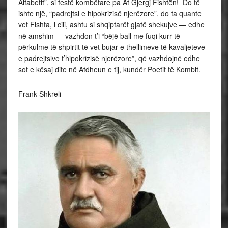
Alfabetit”, si festë kombëtare pa At Gjergj Fishtën! Do të
ishte një, “padrejtsi e hipokrizisë njerëzore”, do ta quante
vet Fishta, i cili, ashtu si shqiptarët gjatë shekujve — edhe
në amshim — vazhdon t’i “bëjë ball me fuqi kurr të
përkulme të shpirtit të vet bujar e thellimeve të kavaljeteve
e padrejtsive t’hipokrizisë njerëzore”, që vazhdojnë edhe
sot e kësaj dite në Atdheun e tij, kundër Poetit të Kombit.
Frank Shkreli