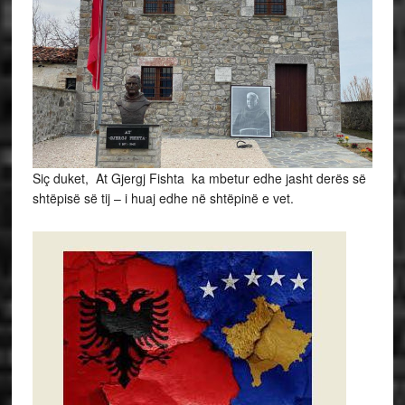
Siç duket, At Gjergj Fishta ka mbetur edhe jasht derës së
shtëpisë së tij – i huaj edhe në shtëpinë e vet.