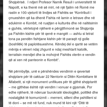
Shqipërisë. I ndjeri Profesor Namik Resuli i universitetit të
Napolit, e ka thenë më së miri, në një fjalim në Romë me
rastin e 100-vjetorit të lindjes së Fishtës se “Kontributi i
çmueshëm që ka dhenë Fishta në lamin e letrave dhe në
edukimin e Kombit, në ruajtjen e kulturës dhe në naltësimin
e gjuhës, vërtetojnë njëherë e përgjithmonë se Shqipnija
pa Fishtën kishte për të qenë e mangët — ashtu si letrat
tona pa pendën fishtjane kishin për të paraqit nji golle
(boshllëk) të paplotësueshme. Këndej del e qartë se vetëm
mënija e vëneri ndaj zhgunit e ndaj meshtarit katolik,
terratisin mendjet dhe ia mohojnë Fishtës vlerën e vendin
që ai xen në panteonin e Kombit”.
Në përmbyllje, unë e përshëndes vendimin e qeverisë
shqiptare për të caktuar 22 Nentorin si Ditën Kombëtare të
Alfabetit, si një monument unifikues për të gjithë shqiptarët
– me gjithëse është një vendim i vonuar e gjysmak. Por
edhe njëherë, të nderuar burokratë ideologjikë, politikë dhe
nostalgjikë të komunizmit – merreni, silleni dhe pshtilleni si
të doni – se më në fund, nuk mund të kini një “Ditë të