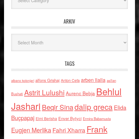
ARKIV
Arkiv
TAGS
arben llalla
alfons Grishaj
Anton Cefa
asllan
albano kolonjari
Behlul
Astrit Lulushi
Aurenc Bebja
Bushati
Jashari
dalip greca
Beqir Sina
Elida
Buçpapaj
Enver Bytyci
Elmi Berisha
Ermira Babamusta
Frank
Eugjen Merlika
Fahri Xharra