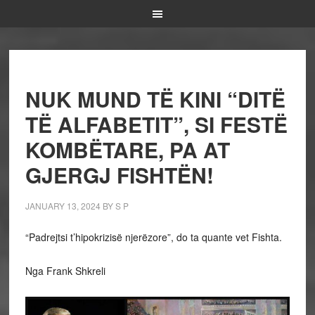
NUK MUND TË KINI “DITË
TË ALFABETIT”, SI FESTË
KOMBËTARE, PA AT
GJERGJ FISHTËN!
JANUARY 13, 2024
BY
S P
“Padrejtsi t’hipokrizisë njerëzore”, do ta quante vet Fishta.
Nga Frank Shkreli