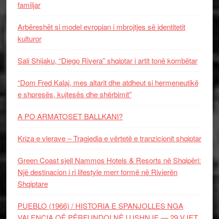
familjar
Arbëreshët si model evropian i mbrojtjes së identitetit
kulturor
Sali Shijaku, “Diego Rivera” shqiptar i artit tonë kombëtar
“Dom Fred Kalaj, mes altarit dhe atdheut si hermeneutikë
e shpresës, kujtesës dhe shërbimit”
A PO ARMATOSET BALLKANI?
Kriza e vlerave – Tragjedia e vërtetë e tranzicionit shqiptar
Green Coast sjell Nammos Hotels & Resorts në Shqipëri:
Një destinacion i ri lifestyle merr formë në Rivierën
Shqiptare
PUEBLO (1966) / HISTORIA E SPANJOLLES NGA
VALENCIA QË PËRFUNDOI NË LUSHNJE — 29 VJET