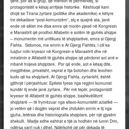
tjerë, por as si grup, që meriton të përmendej, si
protagonistët e kësaj arritjeje historike. Kështuqë kam
drojë se Tirana zyrtare (politike dhe akademike) e këtyre
tre dekadave “post-komunizëm”, siç e quajnë ata, janë
ende në siklet me disa emra që morën pjesë në Kongresin
e Manastirit që prodhoi Alfabetin e sotëm të gjuhës shqipe
– monumentin më unifikues të shqiptarëve, emra si Gjergj
Fishta. Sidomos, me emrin e At Gjergj Fishtës, i cili ka
luajtur rolin kryesor në Kongresin e Manastirit dhe në
miratimin e Alfabetit të gjuhës shqipe që përdoret sot anë e
mbanë trojeve shqiptare. Por që ende, sot e kësaj dite,
megjithëse, privatisht, veprat e tija botohen dhe lexohen
kudo që ka shqiptarë, At Gjergj Fishta, zyrtarisht, është
gjithnjë i përjashtuar. Epitete fyese nga regjimi komunist
kundër tij ende janë zyrtare. Për më tepër, protagonistit
kryesor të Alfabetit të gjuhës shqipe, bashkvëllëzrit
shqiptarë — të frymëzuar nga sllavo-komunistët aziatikë —
jo vetëm që i dogjën veprat dhe zhdukën emrin e tij nga
gjuha, letërsia dhe historiografia shqiptare, për një gjysëm
shekulli. Madje edhe eshtrat e tijë ia hodhën në lumin Drin,
ndërsa varri nuk i dihet. Ndërkohë që për dekada të