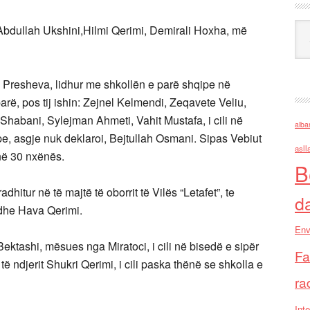
Ark
Abdullah Ukshini,Hilmi Qerimi, Demirali Hoxha, më
Presheva, lidhur me shkollën e parë shqipe në
ë, pos tij ishin: Zejnel Kelmendi, Zeqavete Veliu,
habani, Sylejman Ahmeti, Vahit Mustafa, i cili në
alba
pe, asgje nuk deklaroi, Bejtullah Osmani. Sipas Vebiut
asll
në 30 nxënës.
B
dhitur në të majtë të oborrit të Vilës “Letafet”, te
d
 dhe Hava Qerimi.
Env
ktashi, mësues nga Miratoci, i cili në bisedë e sipër
Fa
ë ndjerit Shukri Qerimi, i cili paska thënë se shkolla e
ra
Inte