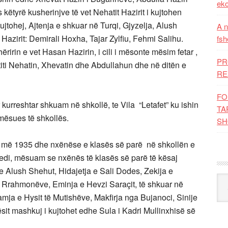
eko
këtyrë kusherinjve të vet Nehatit Hazirit i kujtohen
ujtohej, Ajtenja e shkuar në Turqi, Gjyzelja, Alush
A n
azirit: Demirali Hoxha, Tajar Zylfiu, Fehmi Salihu.
fsh
irin e vet Hasan Hazirin, i cili i mësonte mësim fetar ,
PR
gatiti Nehatin, Xhevatin dhe Abdullahun dhe në ditën e
RE
FO
 kurreshtar shkuam në shkollë, te Vila “Letafet” ku ishin
TA
mësues të shkollës.
SH
r më 1935 dhe nxënëse e klasës së parë në shkollën e
medi, mësuam se nxënës të klasës së parë të kësaj
e Alush Shehut, Hidajetja e Sali Dodes, Zekija e
Kat
ë Rrahmonëve, Eminja e Hevzi Saraçit, të shkuar në
amja e Hysit të Mutishëve, Makfirja nga Bujanoci, Sinije
it mashkuj i kujtohet edhe Sula i Kadri Mullinxhisë së