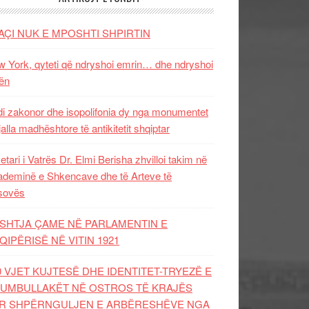
AÇI NUK E MPOSHTI SHPIRTIN
 York, qyteti që ndryshoi emrin… dhe ndryshoi
ën
i zakonor dhe isopolifonia dy nga monumentet
jalla madhështore të antikitetit shqiptar
etari i Vatrës Dr. Elmi Berisha zhvilloi takim në
deminë e Shkencave dhe të Arteve të
sovës
SHTJA ÇAME NË PARLAMENTIN E
QIPËRISË NË VITIN 1921
0 VJET KUJTESË DHE IDENTITET-TRYEZË E
UMBULLAKËT NË OSTROS TË KRAJËS
R SHPËRNGULJEN E ARBËRESHËVE NGA