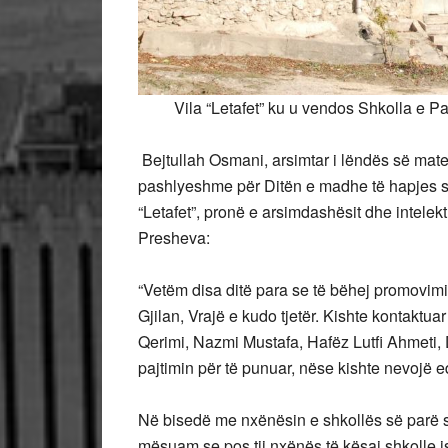
Vila “Letafet” ku u vendos Shkolla e Pa
Bejtullah Osmani, arsimtar i lëndës së matem
pashlyeshme për Ditën e madhe të hapjes së
“Letafet”, pronë e arsimdashësit dhe intelekt
Presheva:
“Vetëm disa ditë para se të bëhej promovimi 
Gjilan, Vrajë e kudo tjetër. Kishte kontaktua
Qerimi, Nazmi Mustafa, Hafëz Lutfi Ahmeti,
pajtimin për të punuar, nëse kishte nevojë 
Në bisedë me nxënësin e shkollës së parë 
mësuam se pos tij nxënës të kësaj shkolle i