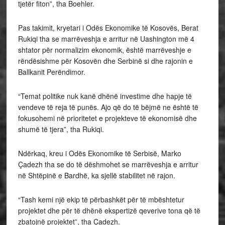
tjetër fiton”, tha Boehler.
Pas takimit, kryetari i Odës Ekonomike të Kosovës, Berat
Rukiqi tha se marrëveshja e arritur në Uashington më 4
shtator për normalizim ekonomik, është marrëveshje e
rëndësishme për Kosovën dhe Serbinë si dhe rajonin e
Ballkanit Perëndimor.
“Temat politike nuk kanë dhënë investime dhe hapje të
vendeve të reja të punës. Ajo që do të bëjmë ne është të
fokusohemi në prioritetet e projekteve të ekonomisë dhe
shumë të tjera”, tha Rukiqi.
Ndërkaq, kreu i Odës Ekonomike të Serbisë, Marko
Çadezh tha se do të dëshmohet se marrëveshja e arritur
në Shtëpinë e Bardhë, ka sjellë stabilitet në rajon.
“Tash kemi një ekip të përbashkët për të mbështetur
projektet dhe për të dhënë ekspertizë qeverive tona që të
zbatojnë projektet”, tha Çadezh.