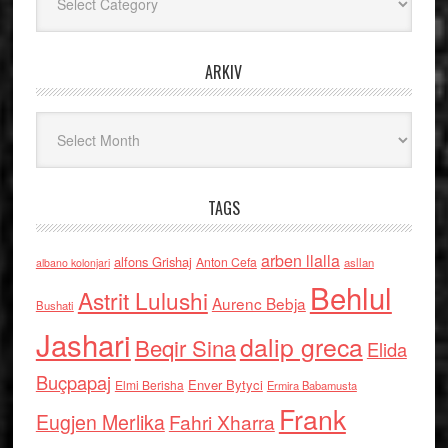
ARKIV
Arkiv
TAGS
arben llalla
alfons Grishaj
Anton Cefa
asllan
albano kolonjari
Behlul
Astrit Lulushi
Aurenc Bebja
Bushati
Jashari
dalip greca
Beqir Sina
Elida
Buçpapaj
Enver Bytyci
Elmi Berisha
Ermira Babamusta
Frank
Eugjen Merlika
Fahri Xharra