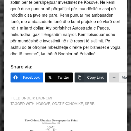
zotim për të përshpejtuar investimet në Kosovë. Ne kemi
qenë duke punuar në përgatitjet për mundësitë e asaj që
ndodhi disa javë më parë. Kemi punuar me ambasadën
tonë, me ambasadorin tonë dhe kemi projekte në vlerë deri
në 1 miliard dollar. Aty përfshihet Autostrada e Paqes,
hekurudha, gazi i lëngshëm natyror. Kemi biseduar edhe
për mundësinë e investimit në një resort të skijimit. Po
ashtu do të ofrojmë mbështetje direkte për bizneset e vogla
dhe të mesme”, ka thënë Boehler në Prishtinë.
Share via:
Facebook
Twitter
Copy Link
More
FILED UNDER:
EKONOMI
TAGGED WITH:
KOSOVE
,
ODAT EKONOMIKE
,
SERBI