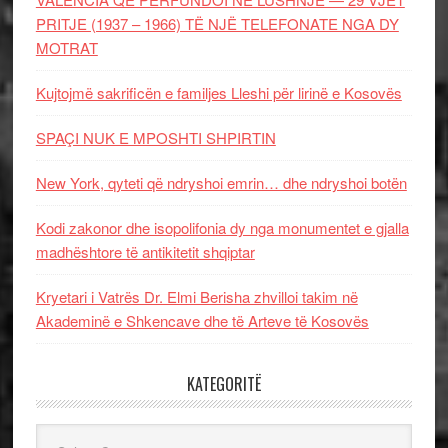
PRITJE (1937 – 1966) TË NJË TELEFONATE NGA DY
MOTRAT
Kujtojmë sakrificën e familjes Lleshi për lirinë e Kosovës
SPAÇI NUK E MPOSHTI SHPIRTIN
New York, qyteti që ndryshoi emrin… dhe ndryshoi botën
Kodi zakonor dhe isopolifonia dy nga monumentet e gjalla
madhështore të antikitetit shqiptar
Kryetari i Vatrës Dr. Elmi Berisha zhvilloi takim në
Akademinë e Shkencave dhe të Arteve të Kosovës
KATEGORITË
Kategoritë