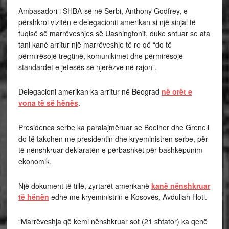
Ambasadori i SHBA-së në Serbi, Anthony Godfrey, e
përshkroi vizitën e delegacionit amerikan si një sinjal të
fuqisë së marrëveshjes së Uashingtonit, duke shtuar se ata
tani kanë arritur një marrëveshje të re që “do të
përmirësojë tregtinë, komunikimet dhe përmirësojë
standardet e jetesës së njerëzve në rajon”.
Delegacioni amerikan ka arritur në Beograd
në orët e
vona të së hënës
.
Presidenca serbe ka paralajmëruar se Boelher dhe Grenell
do të takohen me presidentin dhe kryeministren serbe, për
të nënshkruar deklaratën e përbashkët për bashkëpunim
ekonomik.
Një dokument të tillë, zyrtarët amerikanë
kanë nënshkruar
të hënën
edhe me kryeministrin e Kosovës, Avdullah Hoti.
“Marrëveshja që kemi nënshkruar sot (21 shtator) ka qenë