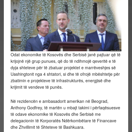
Odat ekonomike të Kosovës dhe Serbisë janë pajtuar që të
krijojnë një grup punues, që do të ndihmojë qeveritë e të
dyja shteteve për të zbatuar projektet e marrëveshjes së
Uashingtonit nga 4 shtatori, si dhe të ofrojë mbështetje për
zbatimin e projekteve të infrastrukturës, energjisë dhe
krijimit të vendeve të punës.
Në rezidencën e ambasadorit amerikan në Beograd,
Anthony Godfrey, të martën u mbajt takimi i përfaqësuesve
të odave ekonomike të Kosovës dhe Serbisë me
delegacionin të Korporatës Ndërkombëtare të Financave
dhe Zhvillimit të Shteteve të Bashkuara.