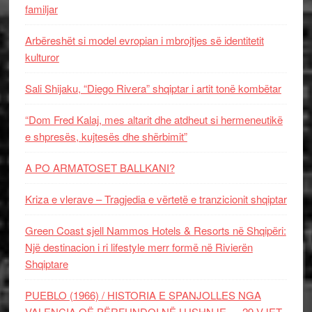
familjar
Arbëreshët si model evropian i mbrojtjes së identitetit
kulturor
Sali Shijaku, “Diego Rivera” shqiptar i artit tonë kombëtar
“Dom Fred Kalaj, mes altarit dhe atdheut si hermeneutikë
e shpresës, kujtesës dhe shërbimit”
A PO ARMATOSET BALLKANI?
Kriza e vlerave – Tragjedia e vërtetë e tranzicionit shqiptar
Green Coast sjell Nammos Hotels & Resorts në Shqipëri:
Një destinacion i ri lifestyle merr formë në Rivierën
Shqiptare
PUEBLO (1966) / HISTORIA E SPANJOLLES NGA
VALENCIA QË PËRFUNDOI NË LUSHNJE — 29 VJET