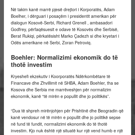
Në takim kanë marrë pjesë drejtori i Korporatës, Adam
Boelher, i dërguari i posaçëm i presidentit amerikan për
dialogun Kosovë-Serbi, Richard Grenell , ambasadori
Godfrey, përfaqësuesit e odave të Kosovës dhe Serbisë,
Berat Rukiqi, përkatësisht Marko Çadezh si dhe kryetari i
Odës amerikane në Serbi, Zoran Petroviq.
Boehler: Normalizimi ekonomik do të
thotë investim
Kryeshefi ekzekutiv i Koorporatës Ndërkombëtare të
Financave dhe Zhvillimit në SHBA, Adam Boehler, tha se
Kosova dhe Serbia me marrëveshjen për normalizim
ekonomik, kanë “të mirën e popullit dhe jo politikës”.
“Dua të shpreh mirënjohjen për Prishtinë dhe Beogradin që
kanë vendosur në të mirën e popullit dhe jo politikë sepse
në fund të fundit, normalizimi ekonomik do të thotë
investim. Kjo nuk është një situatë kur një vend humb e një