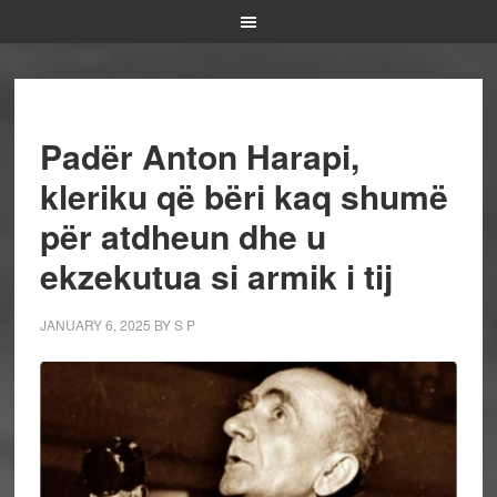
Padër Anton Harapi,
kleriku që bëri kaq shumë
për atdheun dhe u
ekzekutua si armik i tij
JANUARY 6, 2025
BY
S P