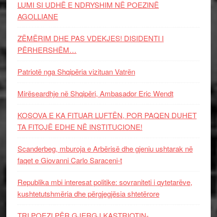
LUMI SI UDHË E NDRYSHIM NË POEZINË
AGOLLIANE
ZËMËRIM DHE PAS VDEKJES! DISIDENTI I
PËRHERSHËM…
Patriotë nga Shqipëria vizituan Vatrën
Mirëseardhje në Shqipëri, Ambasador Eric Wendt
KOSOVA E KA FITUAR LUFTËN, POR PAQEN DUHET
TA FITOJË EDHE NË INSTITUCIONE!
Scanderbeg, mburoja e Arbërisë dhe gjeniu ushtarak në
faqet e Giovanni Carlo Saraceni-t
Republika mbi interesat politike: sovraniteti i qytetarëve,
kushtetutshmëria dhe përgjegjësia shtetërore
TRI POEZI PËR GJERGJ KASTRIOTIN-