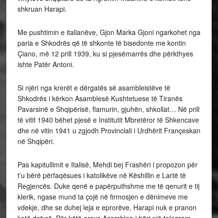
shkruan Harapi.
Me pushtimin e italianëve, Gjon Marka Gjoni ngarkohet nga
paria e Shkodrës që të shkonte të bisedonte me kontin
Çiano, më 12 prill 1939, ku si pjesëmarrës dhe përkthyes
ishte Patër Antoni.
Si njëri nga krerët e dërgatës së asambleistëve të
Shkodrës i kërkon Asamblesë Kushtetuese të Tiranës
Pavarsinë e Shqipërisë, flamurin, gjuhën, shkollat… Në prill
të vitit 1940 bëhet pjesë e Institutit Mbretëror të Shkencave
dhe në vitin 1941 u zgjodh Provinciali i Urdhërit Françeskan
në Shqipëri.
Pas kapitullimit e Italisë, Mehdi bej Frashëri i propozon për
t’u bërë përfaqësues i katolikëve në Këshillin e Lartë të
Regjencës. Duke qenë e papërputhshme me të qenurit e tij
klerik, ngase mund ta çojë në firmosjen e dënimeve me
vdekje, dhe se duhej leja e eprorëve, Harapi nuk e pranon