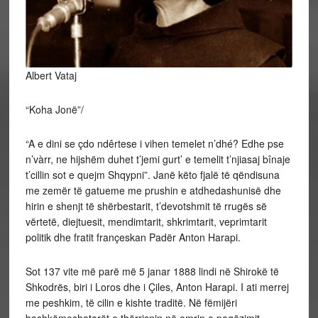
Albert Vataj
“Koha Jonë”/
“A e
dini se çdo ndêrtese i vihen temelet n’dhé? Edhe pse
n’vàrr, ne hijshëm duhet t’jemi gurt’ e temelit t’njiasaj bînaje
t’cillin sot e quejm Shqypni”. Janë këto fjalë të qëndisuna
me zemër të gatueme me prushin e atdhedashunisë dhe
hirin e shenjt të shërbestarit, t’devotshmit të rrugës së
vërtetë, diejtuesit, mendimtarit, shkrimtarit, veprimtarit
politik dhe fratit françeskan Padër Anton Harapi.
Sot 137 vite më parë më 5 janar 1888 lindi në Shirokë të
Shkodrës, biri i Loros dhe i Çiles, Anton Harapi. I ati merrej
me peshkim, të cilin e kishte traditë. Në fëmijëri