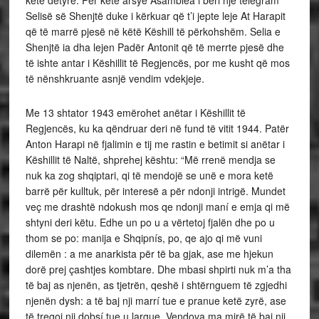
ketë detyrë. Për këtë arsye Asamblea i bëri një telegram
Selisë së Shenjtë duke i kërkuar që t’i jepte leje At Harapit
që të marrë pjesë në këtë Këshill të përkohshëm. Selia e
Shenjtë ia dha lejen Padër Antonit që të merrte pjesë dhe
të ishte antar i Këshillit të Regjencës, por me kusht që mos
të nënshkruante asnjë vendim vdekjeje.
Me 13 shtator 1943 emërohet anëtar i Këshillit të
Regjencës, ku ka qëndruar deri në fund të vitit 1944. Patër
Anton Harapi në fjalimin e tij me rastin e betimit si anëtar i
Këshillit të Naltë, shprehej kështu: “Më rrenë mendja se
nuk ka zog shqiptari, qi të mendojë se unë e mora ketë
barrë për kulltuk, për interesë a për ndonji intrigë. Mundet
veç me drashtë ndokush mos qe ndonji maní e emja qi më
shtyni deri këtu. Edhe un po u a vërtetoj fjalën dhe po u
thom se po: manija e Shqipnís, po, qe ajo qi më vuni
dilemën : a me anarkista për të ba gjak, ase me hjekun
dorë prej çashtjes kombtare. Dhe mbasi shpirti nuk m’a tha
të baj as njenën, as tjetrën, qeshë i shtërnguem të zgjedhi
njenën dysh: a të baj nji marrí tue e pranue ketë zyrë, ase
të tregoj nji dobsí tue u largue. Vendova ma mirë të baj nji