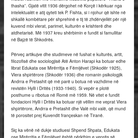
thasha”. Gjatë vitit 1936 dërgohet në Korçë i kërkuar nga
intelektualët e atij qyteti tek P. Fishta, si i njohur që ishte në
shkallë kombëtare për shprehinë e tij të zhdërvjellët për një
kuvend mbi vlerat, parimet, kulturën e krishterë dhe
atdhetarisë. Më 1937 kreu shërbimin e fundit si famullitar
në Bajzë të Shkodrës.
Përveç artikujve dhe studimeve në fushat e kulturës, artit,
filozofisë dhe sociologjisë Atë Anton Harapi ka botuar edhe
librat Edukata ose Mirërritja e Fëmijëvet (Shkodër 1925),
Vlera shpirtërore (Shkodër 1936) dhe romanin psikologjik
Andrra e Pretashit që më parë u botua në vazhdime në
revistën Hylli i Dritës (1933-1940). Si vepër e plotë
posthume u ribotua në Romë më 1959. Në vitet e fundit
fondacioni Hylli i Dritës ka botuar një vëllim me veprat Vlera
shpirtërore, Andrra e Pretashit dhe Valë mbi valë, që mund
të porositet prej Kuvendit françeskan në Tiranë.
Siç ka vënë në dukje studiuesi Shpend Shpata, Edukata
ose Mirërritja e Fëmijëvet është përkthim e veprës së