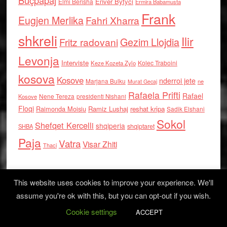
Buçpapaj
Enver Bytyci
Elmi Berisha
Ermira Babamusta
Frank
Eugjen Merlika
Fahri Xharra
shkreli
Ilir
Gezim Llojdia
Fritz radovani
Levonja
Interviste
Kolec Traboini
Keze Kozeta Zylo
kosova
Kosove
nderroi jete
Marjana Bulku
ne
Murat Gecaj
Rafaela Prifti
Rafael
Nene Tereza
Kosove
presidenti Nishani
Floqi
Raimonda Moisiu
Ramiz Lushaj
reshat kripa
Sadik Elshani
Sokol
Shefqet Kercelli
shqiperia
shqiptaret
SHBA
Paja
Vatra
Visar Zhiti
Thaci
This website uses cookies to improve your experience. We'll
assume you're ok with this, but you can opt-out if you wish.
Cookie settings
Log in
ACCEPT