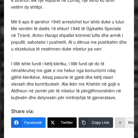
e strehon tek një vejushë në Lumaj, një vend ku ishin
vetëm dy shtëpi.
Më 6 apo 8 qershor 1945 arrestohet kur ishte duke u lutur.
Me vendim të datës 19 shkurt 1946 të Gjykatës Speciale
në Tiranë, Anton Harapi shpallet kriminel lufte dhe armik i
popullit, sabotator i pushtetit. Ai u dënua me pushkatim dhe
u ekzekutua të nesërmen duke mbetur pa varr.
I tillë ishte fundi i këtij kleriku, i tillë fund që do të
nënshkruhej me gjak e me hekur nga komunizmi ndaj
gjithë klerikëve, kësaj pasurie të gjatë dhe këtij visari
vlerash dhe kontributesh. Ata ikën me Krishtin në gojë e
Atdheun në zemër për të mbetur të përgjithmonshëm në
kujtesën dhe detyresën për mirënjohje të gjeneratave.
Share via:
Facebook
Twitter
Copy Link
More