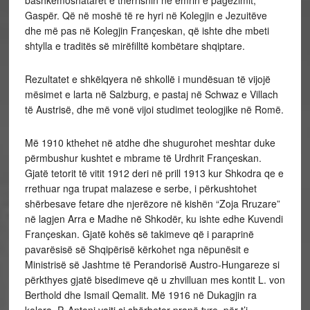
bashkëmoshatarët e thërrisnin në emrin e pagëzimit,
Gaspër. Që në moshë të re hyri në Kolegjin e Jezuitëve
dhe më pas në Kolegjin Françeskan, që ishte dhe mbeti
shtylla e traditës së mirëfilltë kombëtare shqiptare.
Rezultatet e shkëlqyera në shkollë i mundësuan të vijojë
mësimet e larta në Salzburg, e pastaj në Schwaz e Villach
të Austrisë, dhe më vonë vijoi studimet teologjike në Romë.
Më 1910 kthehet në atdhe dhe shugurohet meshtar duke
përmbushur kushtet e mbrame të Urdhrit Françeskan.
Gjatë tetorit të vitit 1912 deri në prill 1913 kur Shkodra qe e
rrethuar nga trupat malazese e serbe, i përkushtohet
shërbesave fetare dhe njerëzore në kishën “Zoja Rruzare”
në lagjen Arra e Madhe në Shkodër, ku ishte edhe Kuvendi
Françeskan. Gjatë kohës së takimeve që i paraprinë
pavarësisë së Shqipërisë kërkohet nga nëpunësit e
Ministrisë së Jashtme të Perandorisë Austro-Hungareze si
përkthyes gjatë bisedimeve që u zhvilluan mes kontit L. von
Berthold dhe Ismail Qemalit. Më 1916 në Dukagjin ra