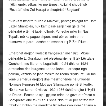
njëjtin emër, sëbashku me Ernest Koliqi të shoqërisë
“Rozafat” dhe Zef Harapi e shoqërisë “Bogdani”
“Kur kam nxjerrë “Orën e Maleve”, përveç kolegut tim Dom
Lazër Shantojës, nuk kam pasë asnji njeri që të më
përkrahë e të më japë ndihmë. Po, edhe miku im Nush
Topalli, më ka pague shpenzimet për botimin e tre
numrave të parë”, dëshmon nxënësi i tij P. Zef Pllumi.
Emërohet drejtor i kolegjit françeskan më 1923. Mbasi
përkrahte L. Gurakuqin në pjesëmarrjen e tij tek Lëvizja e
Qershorit, me fitoren e Legalitetit më 24 dhjetor 1924
arrestohet dhe burgoset për do kohë. I tërhequr nga
politika, vazhdoi të japë mësim në liceun “Illyricum” (ku më
vonë u emërua drejtor) dhe mësimdhënës në Shkollën
Normale Femrore të Motrave Stigmatine po në Shkodër.
Në harkun kohor të viteve 1930-1936 është drejtor i “Hyllit
të Dritës”. Botime të tija i gjejmë edhe në gazetat “Posta e
Shqypnisë” dhe tek “Zani i Shna Ndout” ku për shtatë vite
mbuloi rubrikën me mendime filozofike popullore “Thana e