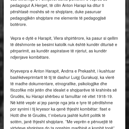
pedagogut A.Herget, të cilin Anton Harapi ka ditur ti
përshtasë moshës së re shqiptare, duke pasuruar
pedagogjikën shqiptare me elemente të pedagogjisë
botërore.
Vepra e dytë e Harapit, Vlera shpirtërore, ka pasur si qellim
të dëshmonte se besimi katolik nuk është kundër diturisë e
përparimit, as kundër aspiratave të njeriut, as kundër
ndjenjave kombëtare.
Kryevepra e Anton Harapit, Andrra e Prekashit, i kushtuar
bashkëveprimtarit të tij të dashur Luigj Gurakuqi, ka vlerë
të madhe dokumentare, etnografike, psikologjike dhe
filozofike mbi jetën dhe idealet e shqiparëve të krahinës së
Grudës, ku Harapi shërbeu si famulltar në vitet 1918-19.
Në këtë vepër ai jep pamje nga jeta e tyre të përditshme
por synimi i tij kryesor ka qenë thjesht kombëtar: fiset e
Hotit dhe të Grudës, t¨mbetura jashtë kufirit politik të
sotëm, janë thjesht shqiptare. ”Me veprën e përvuejtë të
virtyteve shqiptare do ta ngrehim madhinë e kombit tonë”