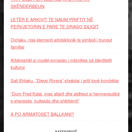
SKËNDERBEUN
LETËR E ARKIVIT TE NAUM PRIFTIT NË
PERVJETORIN E PARE TE DRAGO SILIQIT
Oxhaku, nga elementi arkitektonik te simboli i trungut
familjar
Arbëreshët si model evropian i mbrojtjes së identitetit
kulturor
Sali Shijaku, “Diego Rivera” shqiptar i artit tonë kombëtar
“Dom Fred Kalaj, mes altarit dhe atdheut si hermeneutikë
e shpresës, kujtesës dhe shërbimit”
A PO ARMATOSET BALLKANI?