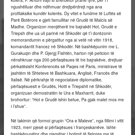
kolera, P. Antoni vajti si shërbetor pranë tyre, për t’i
ngushëlluar dhe ndihmuar drejtpërdrejt nga ana
profilaksike kundër kolerës. Dy vitet e fundme të Luftës së
Parë Botërore e gjeti famullitar në Grudë të Malcís së
Madhe. Organizon menjëherë tre bajrakët Hot, Grudë e
Triepsh dhe ua uli parinë në Shkodër që t’i dorëzonin
memorandumin e përgatitur nga ai vetë në vitin 1918,
komandantit francez në Shkodër. Në bashkëpunim me L.
Gurakuqin dhe P. Gjergj Fishtën, harton një peticion të
nënshkruar nga 200 përfaqësues të tre bajrakëve, drejtuar
përkatësisht Konferencës së Paqes në Paris, ministrave të
jashtëm të Shteteve të Bashkuara, Anglisë, Francës dhe
Italisë. Në përkrahje të negociatave diplomatike,
përfaqësuesit e Grudës, Hotit e Triepshit në Shkodër,
organizuan demostratën te Ura e Maxharrit, duke
brohoritur: “Hot e Grudë ishin betue, Pa gjak malet mos me
i l’shue”.
Në takimin që formoi grupin “Ora e Maleve”, nga fillimi i vitit
1923, merr pjesë si përfaqësues i françeskanëve. Ishte
bashkëpunëtor dhe nismëtar i botimit të fletores me të