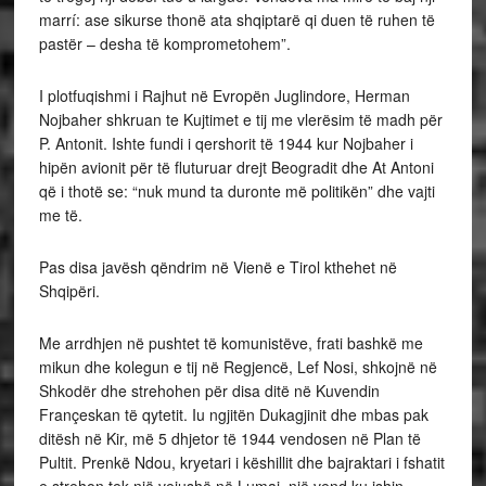
marrí: ase sikurse thonë ata shqiptarë qi duen të ruhen të
pastër – desha të komprometohem”.
I plotfuqishmi i Rajhut në Evropën Juglindore, Herman
Nojbaher shkruan te Kujtimet e tij me vlerësim të madh për
P. Antonit. Ishte fundi i qershorit të 1944 kur Nojbaher i
hipën avionit për të fluturuar drejt Beogradit dhe At Antoni
që i thotë se: “nuk mund ta duronte më politikën” dhe vajti
me të.
Pas disa javësh qëndrim në Vienë e Tirol kthehet në
Shqipëri.
Me arrdhjen në pushtet të komunistëve, frati bashkë me
mikun dhe kolegun e tij në Regjencë, Lef Nosi, shkojnë në
Shkodër dhe strehohen për disa ditë në Kuvendin
Françeskan të qytetit. Iu ngjitën Dukagjinit dhe mbas pak
ditësh në Kir, më 5 dhjetor të 1944 vendosen në Plan të
Pultit. Prenkë Ndou, kryetari i këshillit dhe bajraktari i fshatit