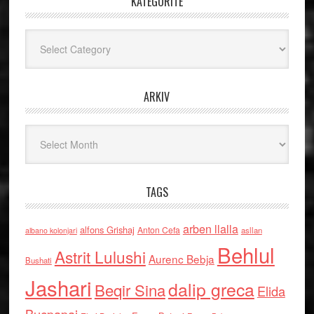
KATEGORITË
Kategoritë
ARKIV
Arkiv
TAGS
arben llalla
alfons Grishaj
Anton Cefa
asllan
albano kolonjari
Behlul
Astrit Lulushi
Aurenc Bebja
Bushati
Jashari
dalip greca
Beqir Sina
Elida