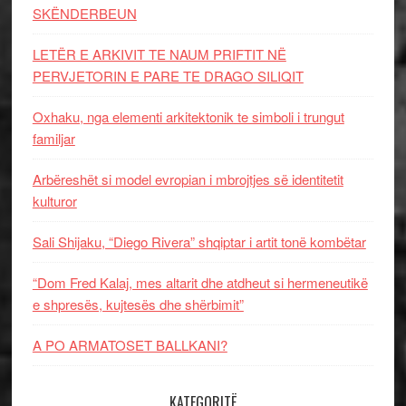
SKËNDERBEUN
LETËR E ARKIVIT TE NAUM PRIFTIT NË
PERVJETORIN E PARE TE DRAGO SILIQIT
Oxhaku, nga elementi arkitektonik te simboli i trungut
familjar
Arbëreshët si model evropian i mbrojtjes së identitetit
kulturor
Sali Shijaku, “Diego Rivera” shqiptar i artit tonë kombëtar
“Dom Fred Kalaj, mes altarit dhe atdheut si hermeneutikë
e shpresës, kujtesës dhe shërbimit”
A PO ARMATOSET BALLKANI?
KATEGORITË