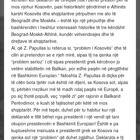
mos njohur Kosovën, pasi historikisht qëndrimet e Athinës
karshi Kosovës dhe shqiptarëve përputhen me ato të
Beogradit dhe Moskës – është kjo një përputhje dhe
bashkrendim i heshtur interesash historike të tre-këndshit
Beograd-Moskë-Athinë, kundër vetvendosjes dhe të
drejtave të shqiptarëve.
Ai, që Z. Papulias iu referua si, “problem i Kosovës” dhe të
cilin ai pretendon se e njeh mirë, sipas tij na qenka një
“problem serioz” i cili sipas presidentit grek kërcënon jo
vetëm stabilitetin në Ballkan, por edhe paqën në përgjithësi
në Bashkimin Europian.” Ndoshta Z. Papulias di diçka për
të cilën bota tjetër nuk është në dijeni, se Kosova sot, sipas
tij, përbën rrezikun më të madh ndaj paqës në Europë, a
po siç thotë populli, veç “njellë zi” për rajonin e Ballkanit
Perëndimor, e kush të fajësohet për këtë në mos
shqiptarët. Për më tepër, duhet për tu habitur kur një
deklaratë e tillë bëhet nga presidenti i një vendi që tani
okupon presidencën e Bashkimit Europian! Është e pa
kuptueshme insinuata e presidentit grek se Kosova na
qenka sot një “problem” që duhet zgjidhur. Deklarata e tij