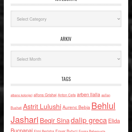
Kategoritë
ARKIV
Arkiv
TAGS
arben llalla
alfons Grishaj
Anton Cefa
asllan
albano kolonjari
Behlul
Astrit Lulushi
Aurenc Bebja
Bushati
Jashari
dalip greca
Beqir Sina
Elida
Buçpapaj
Enver Bytyci
Elmi Berisha
Ermira Babamusta