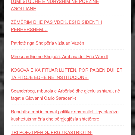
LUMI SI UDHË E NDRYSHIM NË POEZINË
AGOLLIANE
ZËMËRIM DHE PAS VDEKJES! DISIDENTI I
PËRHERSHËM…
Patriotë nga Shqipëria vizituan Vatrën
Mirëseardhje në Shqipëri, Ambasador Eric Wendt
KOSOVA E KA FITUAR LUFTËN, POR PAQEN DUHET
TA FITOJË EDHE NË INSTITUCIONE!
Scanderbeg, mburoja e Arbërisë dhe gjeniu ushtarak në
faqet e Giovanni Carlo Saraceni-t
Republika mbi interesat politike: sovraniteti i qytetarëve,
kushtetutshmëria dhe përgjegjësia shtetërore
TRI POEZI PËR GJERGJ KASTRIOTIN-