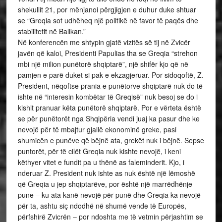
shekullit 21, por mënjanoi përgjigjen e duhur duke shtuar
se “Greqia sot udhëheq një politikë në favor të paqës dhe
stabilitetit në Ballkan.”
Në konferencën me shtypin gjatë vizitës së tij në Zvicër
javën që kaloi, Presidenti Papulias tha se Greqia “strehon
mbi një milion punëtorë shqiptarë”, një shifër kjo që në
pamjen e parë duket si pak e ekzagjeruar. Por sidoqoftë, Z.
President, nëqoftse prania e punëtorve shqiptarë nuk do të
ishte në “interesin kombëtar të Greqisë” nuk besoj se do i
kishit pranuar këta punëtorë shqiptarë. Por e vërteta është
se për punëtorët nga Shqipëria vendi juaj ka pasur dhe ke
nevojë për të mbajtur gjallë ekonominë greke, pasi
shumicën e punëve që bëjnë ata, grekët nuk i bëjnë. Sepse
puntorët, për të cilët Greqia nuk kishte nevojë, i keni
këthyer vitet e fundit pa u thënë as faleminderit. Kjo, i
nderuar Z. President nuk ishte as nuk është një lëmoshë
që Greqia u jep shqiptarëve, por është një marrëdhënje
pune – ku ata kanë nevojë për punë dhe Greqia ka nevojë
për ta, ashtu siç ndodhë në shumë vende të Europës,
përfshirë Zvicrën – por ndoshta me të vetmin përjashtim se