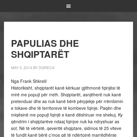
PAPULIAS DHE
SHQIPTARËT
MAY 5, 2014
BY
DGRECA
Nga Frank Shkreli/
Historikisht, shqiptarët kanë kërkuar gjithmonë fqinjësi të
mirë me popujt për rreth. Shqiptarët, asnjëherë nuk kanë
pretenduar dhe as nuk kanë bërë përpjekje për rrëmbimin
e tokave dhe të territoreve të kombeve fqinje. Paqën dhe
miqësinë me popujt fqinjë e kanë dëshiruar me shekuj. Ky
qëndrim i shqiptarëve ndaaj fqinjve nuk ka ndryshuar as
sot. Në të vërtetë, qeveritë shqiptare, sidmos të 25 viteve
të fundit kanë bërë ç’mos që të ndërtojnë marrëdhënje