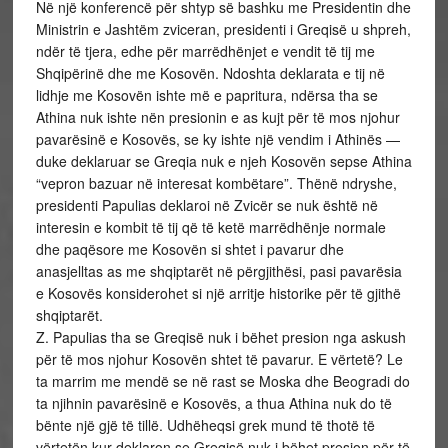
Në një konferencë për shtyp së bashku me Presidentin dhe
Ministrin e Jashtëm zviceran, presidenti i Greqisë u shpreh,
ndër të tjera, edhe për marrëdhënjet e vendit të tij me
Shqipërinë dhe me Kosovën. Ndoshta deklarata e tij në
lidhje me Kosovën ishte më e papritura, ndërsa tha se
Athina nuk ishte nën presionin e as kujt për të mos njohur
pavarësinë e Kosovës, se ky ishte një vendim i Athinës —
duke deklaruar se Greqia nuk e njeh Kosovën sepse Athina
“vepron bazuar në interesat kombëtare”. Thënë ndryshe,
presidenti Papulias deklaroi në Zvicër se nuk është në
interesin e kombit të tij që të ketë marrëdhënje normale
dhe paqësore me Kosovën si shtet i pavarur dhe
anasjelltas as me shqiptarët në përgjithësi, pasi pavarësia
e Kosovës konsiderohet si një arritje historike për të gjithë
shqiptarët.
Z. Papulias tha se Greqisë nuk i bëhet presion nga askush
për të mos njohur Kosovën shtet të pavarur. E vërtetë? Le
ta marrim me mendë se në rast se Moska dhe Beogradi do
ta njihnin pavarësinë e Kosovës, a thua Athina nuk do të
bënte një gjë të tillë. Udhëheqsi grek mund të thotë të
vërtetën kur deklaron se Greqisë nuk i bëhet presion për të