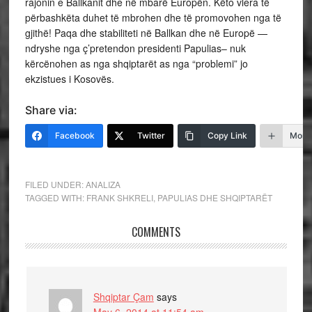
rajonin e Ballkanit dhe në mbarë Europën. Këto vlera të
përbashkëta duhet të mbrohen dhe të promovohen nga të
gjithë! Paqa dhe stabiliteti në Ballkan dhe në Europë —
ndryshe nga ç’pretendon presidenti Papulias– nuk
kërcënohen as nga shqiptarët as nga “problemi” jo
ekzistues i Kosovës.
Share via:
Facebook
Twitter
Copy Link
More
FILED UNDER:
ANALIZA
TAGGED WITH:
FRANK SHKRELI
,
PAPULIAS DHE SHQIPTARËT
COMMENTS
Shqiptar Çam
says