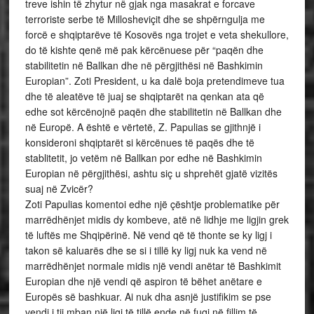
treve ishin të zhytur në gjak nga masakrat e forcave
terroriste serbe të Millosheviçit dhe se shpërngulja me
forcë e shqiptarëve të Kosovës nga trojet e veta shekullore,
do të kishte qenë më pak kërcënuese për “paqën dhe
stabilitetin në Ballkan dhe në përgjithësi në Bashkimin
Europian”. Zoti President, u ka dalë boja pretendimeve tua
dhe të aleatëve të juaj se shqiptarët na qenkan ata që
edhe sot kërcënojnë paqën dhe stabilitetin në Ballkan dhe
në Europë. A është e vërtetë, Z. Papulias se gjithnjë i
konsideroni shqiptarët si kërcënues të paqës dhe të
stablitetit, jo vetëm në Ballkan por edhe në Bashkimin
Europian në përgjithësi, ashtu siç u shprehët gjatë vizitës
suaj në Zvicër?
Zoti Papulias komentoi edhe një çështje problematike për
marrëdhënjet midis dy kombeve, atë në lidhje me ligjin grek
të luftës me Shqipërinë. Në vend që të thonte se ky ligj i
takon së kaluarës dhe se si i tillë ky ligj nuk ka vend në
marrëdhënjet normale midis një vendi anëtar të Bashkimit
Europian dhe një vendi që aspiron të bëhet anëtare e
Europës së bashkuar. Ai nuk dha asnjë justifikim se pse
vendi i tij mban një ligj të tillë ende në fuqi në fillim të