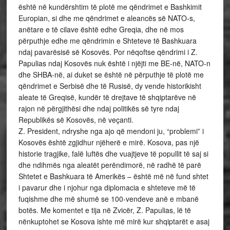
është në kundërshtim të plotë me qëndrimet e Bashkimit
Europian, si dhe me qëndrimet e aleancës së NATO-s,
anëtare e të cilave është edhe Greqia, dhe në mos
përputhje edhe me qëndrimin e Shteteve të Bashkuara
ndaj pavarësisë së Kosovës. Por nëqoftse qëndrimi i Z.
Papulias ndaj Kosovës nuk është i njëjti me BE-në, NATO-n
dhe SHBA-në, ai duket se është në përputhje të plotë me
qëndrimet e Serbisë dhe të Rusisë, dy vende historikisht
aleate të Greqisë, kundër të drejtave të shqiptarëve në
rajon në përgjithësi dhe ndaj politikës së tyre ndaj
Republikës së Kosovës, në veçanti.
Z. President, ndryshe nga ajo që mendoni ju, “problemi” i
Kosovës është zgjidhur njëherë e mirë. Kosova, pas një
historie tragjike, falë luftës dhe vuajtjeve të popullit të saj si
dhe ndihmës nga aleatët perëndimorë, në radhë të parë
Shtetet e Bashkuara të Amerikës – është më në fund shtet
i pavarur dhe i njohur nga diplomacia e shteteve më të
fuqishme dhe më shumë se 100-vendeve anë e mbanë
botës. Me komentet e tija në Zvicër, Z. Papulias, lë të
nënkuptohet se Kosova ishte më mirë kur shqiptarët e asaj