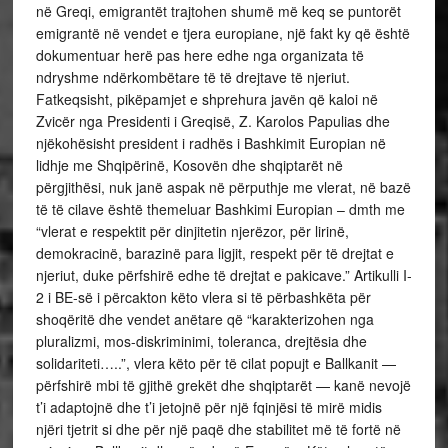
në Greqi, emigrantët trajtohen shumë më keq se puntorët
emigrantë në vendet e tjera europiane, një fakt ky që është
dokumentuar herë pas here edhe nga organizata të
ndryshme ndërkombëtare të të drejtave të njeriut.
Fatkeqsisht, pikëpamjet e shprehura javën që kaloi në
Zvicër nga Presidenti i Greqisë, Z. Karolos Papulias dhe
njëkohësisht president i radhës i Bashkimit Europian në
lidhje me Shqipërinë, Kosovën dhe shqiptarët në
përgjithësi, nuk janë aspak në përputhje me vlerat, në bazë
të të cilave është themeluar Bashkimi Europian – dmth me
“vlerat e respektit për dinjitetin njerëzor, për lirinë,
demokracinë, barazinë para ligjit, respekt për të drejtat e
njeriut, duke përfshirë edhe të drejtat e pakicave.” Artikulli I-
2 i BE-së i përcakton këto vlera si të përbashkëta për
shoqëritë dhe vendet anëtare që “karakterizohen nga
pluralizmi, mos-diskriminimi, toleranca, drejtësia dhe
solidariteti…..”, vlera këto për të cilat popujt e Ballkanit —
përfshirë mbi të gjithë grekët dhe shqiptarët — kanë nevojë
t’i adaptojnë dhe t’i jetojnë për një fqinjësi të mirë midis
njëri tjetrit si dhe për një paqë dhe stabilitet më të fortë në