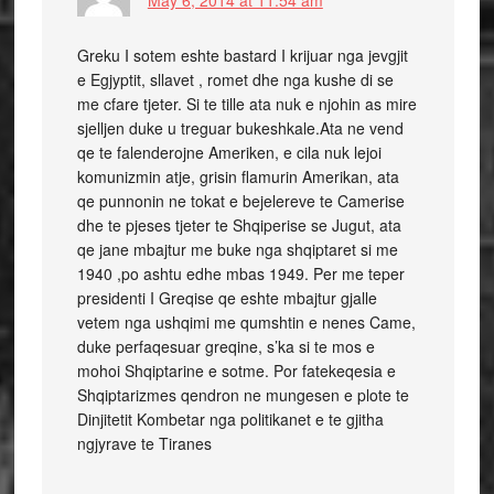
May 6, 2014 at 11:54 am
Greku I sotem eshte bastard I krijuar nga jevgjit
e Egjyptit, sllavet , romet dhe nga kushe di se
me cfare tjeter. Si te tille ata nuk e njohin as mire
sjelljen duke u treguar bukeshkale.Ata ne vend
qe te falenderojne Ameriken, e cila nuk lejoi
komunizmin atje, grisin flamurin Amerikan, ata
qe punnonin ne tokat e bejelereve te Camerise
dhe te pjeses tjeter te Shqiperise se Jugut, ata
qe jane mbajtur me buke nga shqiptaret si me
1940 ,po ashtu edhe mbas 1949. Per me teper
presidenti I Greqise qe eshte mbajtur gjalle
vetem nga ushqimi me qumshtin e nenes Came,
duke perfaqesuar greqine, s’ka si te mos e
mohoi Shqiptarine e sotme. Por fatekeqesia e
Shqiptarizmes qendron ne mungesen e plote te
Dinjitetit Kombetar nga politikanet e te gjitha
ngjyrave te Tiranes