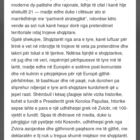
moderne dy-palëshe dhe rajonale, lidhje të cilat i kanë hije
shekullit 21 — madje edhe duke i cilësuar ato si
marrëdhënje me “partnerë strategjikë”, ndonëse këto
vende as sot nuk kanë hequr dorë nga pretendimet
territoriale ndaj trojeve shqiptare.
Gjatë shekujve, Shqiptarët nga ana e tyre, kanë luftuar për
lirinë e vet në mbrojtje të trojeve të veta pa pretendime dhe
lakmi për tokat e të tjerëve. Ndërsa fqinjtë e shqiptarëve,
në jug dhe në veri, nepërmjet përfqsuesve të tyre më të
lartë, madje edhe në Europën e sotëme post-komuniste
dhe në kulmin e përpjekjeve për një Europë gjithë-
përfshirëse, të bashkuar dhe në paqë, nuk durohen pa
shprehur ndjenjat e tyre anti-shqiptare kurdoherë që u
jepet rasti. Shëmbull i kësaj çfaqjeje ishte vizita historike,
kohët e fundit e Presidentit grek Korolos Papulias, hitorike
sepse ishte e para e një udhëheqsi grek në Zvicër, në 100-
vjetët e fundit. Sipas të dhënave në media, duke iu
përgjigjur një pyetjeje mbi Kosovën, udhëheqsi grek nga
Zvicra asnjanëse dhe gjithmonë paqësore me të gjithë, me
deklaratën e tij nuk u tregua shumë miqësor me shqiptarët.