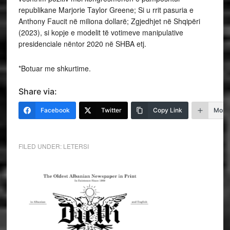
republikane Marjorie Taylor Greene; Si u rrit pasuria e
Anthony Faucit në miliona dollarë; Zgjedhjet në Shqipëri
(2023), si kopje e modelit të votimeve manipulative
presidenciale nëntor 2020 në SHBA etj.
*Botuar me shkurtime.
Share via:
Facebook
Twitter
Copy Link
More
FILED UNDER:
LETERSI