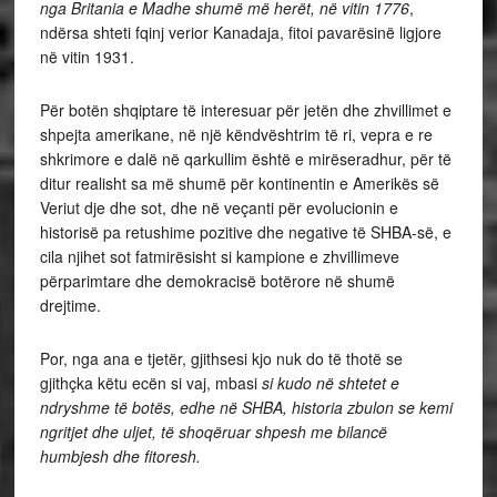
nga Britania e Madhe shumë më herët, në vitin 1776
,
ndërsa shteti fqinj verior Kanadaja, fitoi pavarësinë ligjore
në vitin 1931.
Për botën shqiptare të interesuar për jetën dhe zhvillimet e
shpejta amerikane, në një këndvështrim të ri, vepra e re
shkrimore e dalë në qarkullim është e mirëseradhur, për të
ditur realisht sa më shumë për kontinentin e Amerikës së
Veriut dje dhe sot, dhe në veçanti për evolucionin e
historisë pa retushime pozitive dhe negative të SHBA-së, e
cila njihet sot fatmirësisht si kampione e zhvillimeve
përparimtare dhe demokracisë botërore në shumë
drejtime.
Por, nga ana e tjetër, gjithsesi kjo nuk do të thotë se
gjithçka këtu ecën si vaj, mbasi
si kudo në shtetet e
ndryshme të botës, edhe në SHBA, historia zbulon se kemi
ngritjet dhe uljet, të shoqëruar shpesh me bilancë
humbjesh dhe fitoresh.