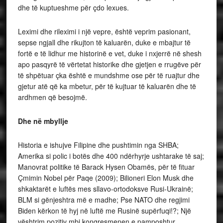
dhe të kuptueshme për çdo lexues.
Leximi dhe rileximi i një vepre, është veprim pasionant,
sepse ngjall dhe rikujton të kaluarën, duke e mbajtur të
fortë e të lidhur me historinë e vet, duke i nxjerrë në shesh
apo pasqyrë të vërtetat historike dhe gjetjen e rrugëve për
të shpëtuar çka është e mundshme ose për të ruajtur dhe
gjetur atë që ka mbetur, për të kujtuar të kaluarën dhe të
ardhmen që besojmë.
Dhe n
ë
mbyllje
Historia e ishujve Filipine dhe pushtimin nga SHBA;
Amerika si polic i botës dhe 400 ndërhyrje ushtarake të saj;
Manovrat politike të Barack Hysen Obamës, për të fituar
Çmimin Nobel për Paqe (2009); Bilioneri Elon Musk dhe
shkaktarët e luftës mes sllavo-ortodoksve Rusi-Ukrainë;
BLM si gënjeshtra më e madhe; Pse NATO dhe regjimi
Biden kërkon të hyj në luftë me Rusinë supërfuqi!?; Një
vështrim pozitiv mbi kongresmenen e pamposhtur