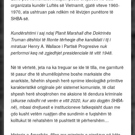
organizata kundër Luftës së Vietnamit, gjatë viteve 1960-
1970, ata ushtruan pak ndikim në lëvizjen punëtore të
SHBA-së.
Kundërshtimi i saj ndaj Planit Marshall dhe Doktrinës
Truman dështoi të fitonte tërheqje dhe kandidati i tij i
miratuar
Henry A. Wallace i Partisë Progresive
nuk
performoi keq në zgjedhjet presidenciale të vitit 1948.
Në të vërtetë, jeta na ka treguar se ide të tilla, me garniturë
të pasur dhe të shumëllojshme boshe marksiste dhe
anarkiste, fshehin shpesh herë synime ideologjikë primitive
karakteristikë origjinale për sistemet komuniste, të cilat
shpesh herë shoqërohen me aksione të dendura kriminale
(
sikurse ndodhi në verën e vitit 2020, kur ato dogjën SHBA-
në
), mbasi drejtuesit e institucioneve fatkeqsisht duan me
çdo kusht vetëm ruajtjen dhe sundimin e fuqishëm të
kolltukut të rehatshëm të pushtetit të përhershëm…
Historia e Amerikës,
fillon me migrimin e njerëzve në këto