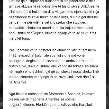
Libri në fjalë, shpaloset fuqishëm si një panoramë e disa
temave aktuale të rëndësishme të historisë së SHBA-së, të
cilat autori falë hulumtive disa vjeçare dhe njohurive të reja
bashkohore të zhvillimeve politike këtu, duke e gërshetuar
pendën me përvojën e vet si gazetar dhe studiues i
komunitetit shqiptaro-amerikanë, ka trajtuar me shumë
përkushtim dhe kujdes lidhjet e ngjarjeve të së shkruarës
me ditët tona.
Pas udhëtimeve të Kristofor Kolombit në vitin e famshëm
1492, ekspeditat koloniale spanjolle dhe më vonë
portugeze, angleze, franceze dhe holandeze arritën në
Botën e Re
, duke pushtuar dhe vendosur tokat e zbuluara
në rrugën e ndryshimit, gjë që çoi shekull mbas shekulli në
një transformim të shpejtë të peizazhit kulturorë dhe fizik
në Amerikë.
Nga historia mësojmë, se Mbretëria e Spanjës, kolonizoi
pjesën më të madhe të Amerikës së sotme
Jugperëndimore, Floridën e portokalleve dhe Karaibet