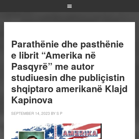
Parathënie dhe pasthënie
e librit “Amerika në
Pasqyrë” me autor
studiuesin dhe publiçistin
shqiptaro amerikanë Klajd
Kapinova
SEPTEMBER 14, 2023
BY
S P