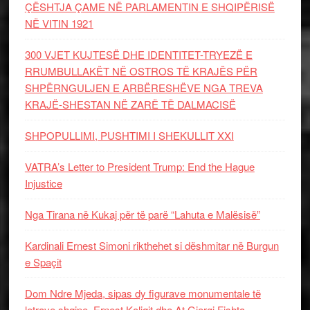
ÇËSHTJA ÇAME NË PARLAMENTIN E SHQIPËRISË
NË VITIN 1921
300 VJET KUJTESË DHE IDENTITET-TRYEZË E
RRUMBULLAKËT NË OSTROS TË KRAJËS PËR
SHPËRNGULJEN E ARBËRESHËVE NGA TREVA
KRAJË-SHESTAN NË ZARË TË DALMACISË
SHPOPULLIMI, PUSHTIMI I SHEKULLIT XXI
VATRA’s Letter to President Trump: End the Hague
Injustice
Nga Tirana në Kukaj për të parë “Lahuta e Malësisë”
Kardinali Ernest Simoni rikthehet si dëshmitar në Burgun
e Spaçit
Dom Ndre Mjeda, sipas dy figurave monumentale të
letrave shqipe, Ernest Koliqit dhe At Gjergj Fishta