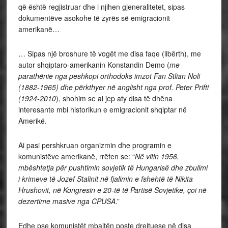
që është regjistruar dhe i njihen gjeneralitetet, sipas
dokumentëve asokohe të zyrës së emigracionit
amerikanë…
… Sipas një broshure të vogët me disa faqe (libërth), me
autor shqiptaro-amerikanin Konstandin Demo (
me
parathënie nga peshkopi orthodoks imzot Fan Stlian Noli
(1882-1965) dhe përkthyer në anglisht nga prof. Peter Prifti
(1924-2010
), shohim se ai jep aty disa të dhëna
interesante mbi historikun e emigracionit shqiptar në
Amerikë.
Ai pasi pershkruan organizmin dhe programin e
komunistëve amerikanë, rrëfen se: “
Në vitin 1956,
mbështetja për pushtimin sovjetik të Hungarisë dhe zbulimi
i krimeve të Jozef Stalinit në fjalimin e fshehtë të Nikita
Hrushovit, në Kongresin e 20-të të Partisë Sovjetike, çoi në
dezertime masive nga CPUSA
.”
Edhe pse komunistët mbajtën poste drejtuese në disa