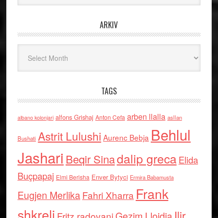
ARKIV
Arkiv
TAGS
arben llalla
alfons Grishaj
Anton Cefa
asllan
albano kolonjari
Behlul
Astrit Lulushi
Aurenc Bebja
Bushati
Jashari
dalip greca
Beqir Sina
Elida
Buçpapaj
Enver Bytyci
Elmi Berisha
Ermira Babamusta
Frank
Eugjen Merlika
Fahri Xharra
shkreli
Ilir
Gezim Llojdia
Fritz radovani