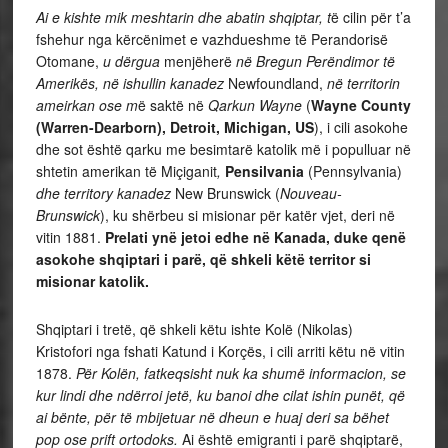
Ai e kishte mik meshtarin dhe abatin shqiptar, t
ë cilin për t’a
fshehur nga kërcënimet e vazhdueshme të Perandorisë
Otomane,
u dërgua
menjëherë
në Bregun Perëndimor të
Amerikës, në ishullin kanadez
Newfoundland,
në territorin
ameirkan ose m
ë saktë në
Qarkun Wayne
(
Wayne County
(Warren-Dearborn), Detroit, Michigan, US
), i cili asokohe
dhe sot është qarku me besimtarë katolik më i populluar në
shtetin amerikan të Miçiganit
,
Pensilvania
(Pennsylvania)
dhe territory kanadez
New Brunswick
(
Nouveau-
Brunswick
),
ku shërbeu si misionar për katër vjet, deri në
vitin 1881.
Prelati ynë jetoi edhe në Kanada, duke qenë
asokohe shqiptari i parë, që shkeli këtë territor si
misionar katolik.
Shqiptari i tretë, që shkeli këtu ishte Kolë (Nikolas)
Kristofori
nga fshati Katund i Korçës, i cili arriti këtu në vitin
1878.
Për Kolën, fatkeqsisht nuk ka shumë informacion, se
kur lindi dhe ndërroi jetë, ku banoi dhe cilat ishin punët, që
ai bënte, për të mbijetuar në dheun e huaj deri sa bëhet
pop ose prift ortodoks.
Ai është emigranti i parë shqiptarë,