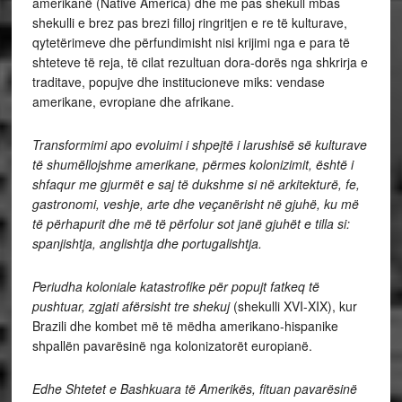
amerikanë (Native America) dhe me pas shekull mbas
shekulli e brez pas brezi filloj ringritjen e re të kulturave,
qytetërimeve dhe përfundimisht nisi krijimi nga e para të
shteteve të reja, të cilat rezultuan dora-dorës nga shkrirja e
traditave, popujve dhe institucioneve miks: vendase
amerikane, evropiane dhe afrikane.
Transformimi apo evoluimi i shpejtë i larushisë së kulturave
të shumëllojshme
amerikane, përmes kolonizimit, është i
shfaqur me gjurmët e saj të
dukshme si në arkitekturë, fe,
gastronomi, veshje, arte dhe veçanërisht në
gjuhë, ku më
të përhapurit dhe më të përfolur sot janë gjuhët e tilla si:
spanjishtja, anglishtja dhe portugalishtja.
Periudha koloniale katastrofike për popujt fatkeq të
pushtuar, zgjati afërsisht tre shekuj
(shekulli XVI-XIX), kur
Brazili dhe kombet më të mëdha amerikano-hispanike
shpallën pavarësinë nga kolonizatorët europianë.
Edhe Shtetet e Bashkuara të Amerikës, fituan pavarësinë