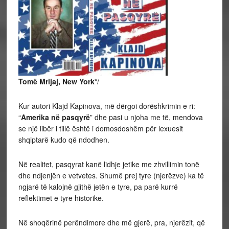
Tomë Mrijaj, New York*
/
Kur autori Klajd Kapinova, më dërgoi dorëshkrimin e ri:
“
Amerika në pasqyrë
” dhe pasi u njoha me të, mendova
se një libër i tillë është i domosdoshëm për lexuesit
shqiptarë kudo që ndodhen.
Në realitet, pasqyrat kanë lidhje jetike me zhvillimin tonë
dhe ndjenjën e vetvetes. Shumë prej tyre (njerëzve) ka të
ngjarë të kalojnë gjithë jetën e tyre, pa parë kurrë
reflektimet e tyre historike.
Në shoqërinë perëndimore dhe më gjerë, pra, njerëzit, që