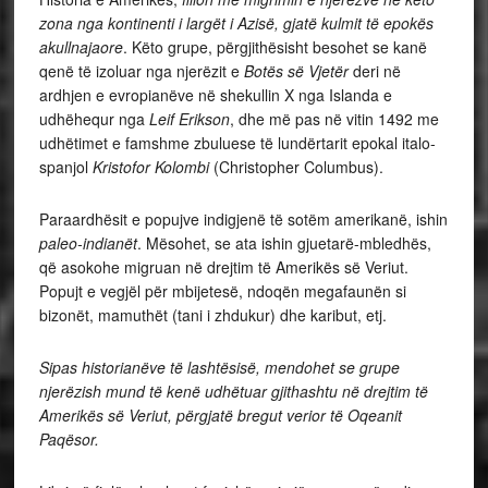
zona nga kontinenti i largët i Azisë, gjatë kulmit të epokës
akullnajaore
. Këto grupe, përgjithësisht besohet se kanë
qenë të izoluar nga njerëzit e
Botës së Vjetër
deri në
ardhjen e evropianëve në shekullin X nga Islanda e
udhëhequr nga
Leif Erikson
, dhe më pas në vitin 1492 me
udhëtimet e famshme zbuluese të lundërtarit epokal italo-
spanjol
Kristofor Kolombi
(Christopher Columbus).
Paraardhësit e popujve indigjenë të sotëm amerikanë, ishin
paleo-indianët
. Mësohet, se ata ishin gjuetarë-mbledhës,
që asokohe migruan në drejtim të Amerikës së Veriut.
Popujt e vegjël për mbijetesë, ndoqën megafaunën si
bizonët, mamuthët (tani i zhdukur) dhe karibut, etj.
Sipas historianëve të lashtësisë, mendohet se grupe
njerëzish mund të kenë udhëtuar gjithashtu në drejtim të
Amerikës së Veriut, përgjatë bregut verior të Oqeanit
Paqësor.