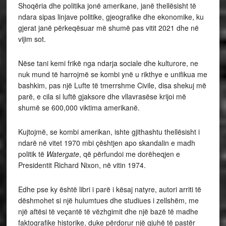
Shoqëria dhe politika jonë amerikane, janë thellësisht të
ndara sipas linjave politike, gjeografike dhe ekonomike, ku
gjerat janë përkeqësuar më shumë pas vitit 2021 dhe në
vijim sot.
Nëse tani kemi frikë nga ndarja sociale dhe kulturore, ne
nuk mund të harrojmë se kombi ynë u rikthye e unifikua me
bashkim, pas një Lufte të tmerrshme Civile, disa shekuj më
parë, e cila si luftë gjaksore dhe vllavrasëse krijoi më
shumë se 600,000 viktima amerikanë.
Kujtojmë, se kombi amerikan, ishte gjithashtu thellësisht i
ndarë në vitet 1970 mbi çështjen apo skandalin e madh
politik të
Watergate
, që përfundoi me dorëheqjen e
Presidentit Richard Nixon, në vitin 1974.
Edhe pse ky është libri i parë i kësaj natyre, autori arriti të
dëshmohet si një hulumtues dhe studiues i zellshëm, me
një aftësi të veçantë të vëzhgimit dhe një bazë të madhe
faktografike historike, duke përdorur një gjuhë të pastër