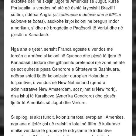
ekzotike deri në skajin jugor të Amerikës së Jugut, kurse
Portugalia, u vendos në atë që është kryesisht Brazili i
sotëm, ndërsa Anglia
(si zotëruese e deteve dhe e 92% e
kolonive të botës
), asokohe krijoi koloni në bregun lindor
amerikan, si dhe në bregdetin e Paqësorit të Veriut dhe në
pjesën e Kanadasë.
Nga ana e tjetër, sërisht Franca egoiste u vendos me
forcën e armëve si koloni në Quebec dhe pjesë të tjera të
Kanadasë Lindore dhe gjithashtu pretendoi një zonë në atë
që sot quhet si pjesa Qendrore e Shteteve të Bashkuara,
ndërsa shteti tjetër kolonizator europian Holanda e
tulipanëve, u vendos në New Netherland (qendra
administrative New Amsterdam, sot njihet si New York),
disa ishuj të Karaibeve (Amerika Qendrore) dhe pjesën
tjetër të Amerikës së Jugut dhe Veriore.
Si epilog, si akt i fundit, kolonizimi total evropian i Amerikës,
nga ana e tjetër çoi në rrafshim total në fillim të kulturave
etnike vendase të grupeve të ndryshme të indianëve