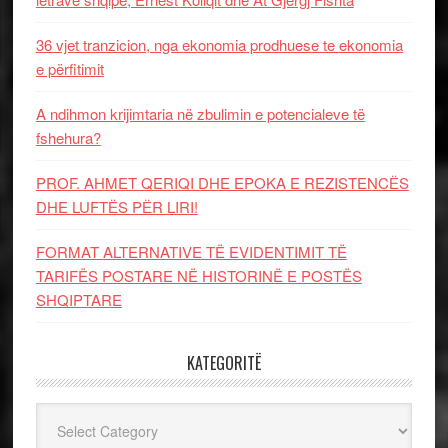
36 vjet tranzicion, nga ekonomia prodhuese te ekonomia
e përfitimit
A ndihmon krijimtaria në zbulimin e potencialeve të
fshehura?
PROF. AHMET QERIQI DHE EPOKA E REZISTENCЁS
DHE LUFTЁS PЁR LIRI!
FORMAT ALTERNATIVE TË EVIDENTIMIT TË
TARIFËS POSTARE NË HISTORINË E POSTËS
SHQIPTARE
KATEGORITË
Kategoritë