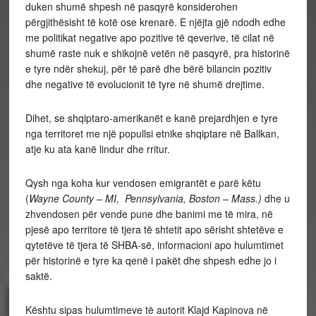
duken shumë shpesh në pasqyrë konsiderohen
përgjithësisht të kotë ose krenarë. E njëjta gjë ndodh edhe
me politikat negative apo pozitive të qeverive, të cilat në
shumë raste nuk e shikojnë vetën në pasqyrë, pra historinë
e tyre ndër shekuj, për të parë dhe bërë bilancin pozitiv
dhe negative të evolucionit të tyre në shumë drejtime.
Dihet, se shqiptaro-amerikanët e kanë prejardhjen e tyre
nga territoret me një popullsi etnike shqiptare në Ballkan,
atje ku ata kanë lindur dhe rritur.
Qysh nga koha kur vendosen emigrantët e parë këtu
(
Wayne County – MI,
Pennsylvania
, Boston – Mass.)
dhe u
zhvendosen për vende pune dhe banimi me të mira, në
pjesë apo territore të tjera të shtetit apo sërisht shtetëve e
qytetëve të tjera të SHBA-së, informacioni apo hulumtimet
për historinë e tyre ka qenë i pakët dhe shpesh edhe jo i
saktë.
Kështu sipas hulumtimeve të autorit Klajd Kapinova në