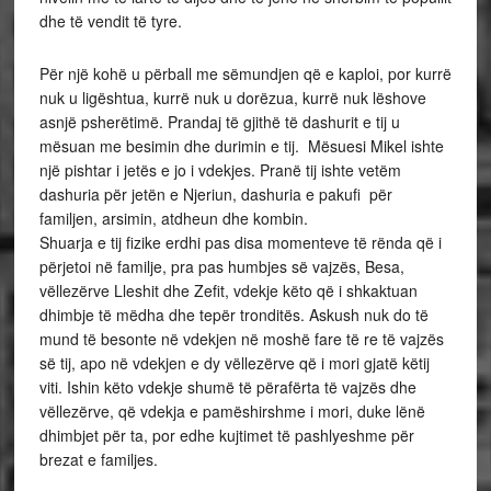
dhe të vendit të tyre.
Për një kohë u përball me sëmundjen që e kaploi, por kurrë
nuk u ligështua, kurrë nuk u dorëzua, kurrë nuk lëshove
asnjë psherëtimë. Prandaj të gjithë të dashurit e tij u
mësuan me besimin dhe durimin e tij. Mësuesi Mikel ishte
një pishtar i jetës e jo i vdekjes. Pranë tij ishte vetëm
dashuria për jetën e Njeriun, dashuria e pakufi për
familjen, arsimin, atdheun dhe kombin.
Shuarja e tij fizike erdhi pas disa momenteve të rënda që i
përjetoi në familje, pra pas humbjes së vajzës, Besa,
vëllezërve Lleshit dhe Zefit, vdekje këto që i shkaktuan
dhimbje të mëdha dhe tepër tronditës. Askush nuk do të
mund të besonte në vdekjen në moshë fare të re të vajzës
së tij, apo në vdekjen e dy vëllezërve që i mori gjatë këtij
viti. Ishin këto vdekje shumë të përafërta të vajzës dhe
vëllezërve, që vdekja e pamëshirshme i mori, duke lënë
dhimbjet për ta, por edhe kujtimet të pashlyeshme për
brezat e familjes.