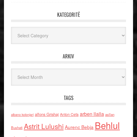
KATEGORITË
Kategoritë
ARKIV
Arkiv
TAGS
arben llalla
alfons Grishaj
Anton Cefa
asllan
albano kolonjari
Behlul
Astrit Lulushi
Aurenc Bebja
Bushati