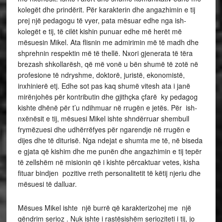
kolegët dhe prindërit. Për karakterin dhe angazhimin e tij
prej një pedagogu të vyer, pata mësuar edhe nga ish-
kolegët e tij, të cilët kishin punuar edhe më herët më
mësuesin Mikel. Ata flisnin me admirimin më të madh dhe
shprehnin respektin më të thellë. Nxori gjenerata të tëra
brezash shkollarësh, që më vonë u bën shumë të zotë në
profesione të ndryshme, doktorë, juristë, ekonomistë,
inxhinierë etj. Edhe sot pas kaq shumë vitesh ata i janë
mirënjohës për kontributin dhe gjithçka çfarë ky pedagog
kishte dhënë për t’u ndihmuar në rrugën e jetës. Për ish-
nxënësit e tij, mësuesi Mikel ishte shndërruar shembull
frymëzuesi dhe udhërrëfyes për ngarendje në rrugën e
dijes dhe të diturisë. Nga ndejat e shumta me të, në biseda
e gjata që kishim dhe me punën dhe angazhimin e tij tepër
të zellshëm në misionin që i kishte përcaktuar vetes, kisha
fituar bindjen pozitive rreth personalitetit të këtij njeriu dhe
mësuesi të dalluar.
Mësues Mikel ishte një burrë që karakterizohej me një
qëndrim serioz . Nuk ishte i rastësishëm serioziteti i tij, jo