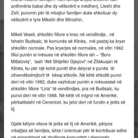
ardhmëria babai dhe dy vëllezërit e mëdhenj, Lleshi dhe
Zefi, punonin për të mbajtur familjen duke shkolluar dy
vëllezërit e tyre Mikelin dhe Miroshin.
Mikeli Veseli, shkollën fillore e kreu në vendlindje, në
fshatin Budisalc, të komunës së Klinës, më pastaj ka kryer
shkollën normale. Pas kryerjes së normales, në vitin 1962
filloi punën si mësues në shkollën fillore ish – “Boro
Millatoviq”, tash “Atë Shtjefën Gjeçovi” në Zllakuqan të
Klinës, ku për një kohë punët dhe detyrat e punës të
zëvendësdrejtorit të kësaj shkolle. Në këtë shkollë punoi
deri në vitin 1982, duke vazhduar punën e mësuesisë në
shkollën fillore “Liria” të vendlindjes, pra në Budisalc, ku
punoi deri në vitin 1988. Në këtë vit migroi në Amerikë,
përkatësisht në Cenericet, ku jetoi deri në fundin e jetës së
tij.
Gjatë këtyre viteve të jetës së tij në Amerikë, përpos
mbajtjes së familjes, ishte i orientuar për të kontribuar edhe
në angazhimet që zhvillonte komuniteti i diasporës