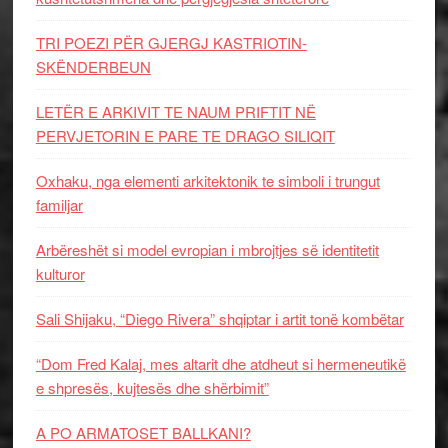
TRI POEZI PËR GJERGJ KASTRIOTIN-
SKËNDERBEUN
LETËR E ARKIVIT TE NAUM PRIFTIT NË
PERVJETORIN E PARE TE DRAGO SILIQIT
Oxhaku, nga elementi arkitektonik te simboli i trungut
familjar
Arbëreshët si model evropian i mbrojtjes së identitetit
kulturor
Sali Shijaku, “Diego Rivera” shqiptar i artit tonë kombëtar
“Dom Fred Kalaj, mes altarit dhe atdheut si hermeneutikë
e shpresës, kujtesës dhe shërbimit”
A PO ARMATOSET BALLKANI?