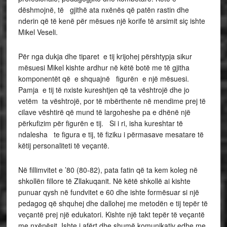
dëshmojnë, të gjithë ata nxënës që patën rastin dhe
nderin që të kenë për mësues një korife të arsimit siç ishte
Mikel Veseli.
Për nga dukja dhe tiparet e tij krijohej përshtypja sikur
mësuesi Mikel kishte ardhur në këtë botë me të gjitha
komponentët që e shquajnë figurën e një mësuesi.
Pamja e tij të nxiste kureshtjen që ta vështrojë dhe jo
vetëm ta vështrojë, por të mbërthente në mendime prej të
cilave vështirë që mund të largoheshe pa e dhënë një
përkufizim për figurën e tij. Si i ri, isha kureshtar të
ndalesha te figura e tij, të fiziku i përmasave mesatare të
këtij personaliteti të veçantë.
Në fillimvitet e ’80 (80-82), pata fatin që ta kem koleg në
shkollën fillore të Zllakuqanit. Në këtë shkollë ai kishte
punuar qysh në fundvitet e 60 dhe ishte formësuar si një
pedagog që shquhej dhe dallohej me metodën e tij tepër të
veçantë prej një edukatori. Kishte një takt tepër të veçantë
me nxënësit. Ishte i afërt dhe shumë komunikativ edhe me