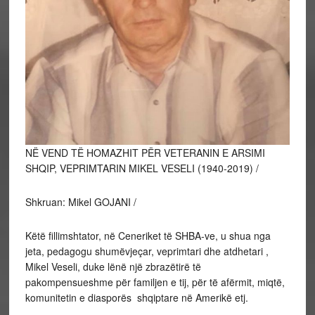
NË VEND TË HOMAZHIT PËR VETERANIN E ARSIMI
SHQIP, VEPRIMTARIN MIKEL VESELI (1940-2019) /
Shkruan: Mikel GOJANI /
Këtë fillimshtator, në Ceneriket të SHBA-ve, u shua nga
jeta, pedagogu shumëvjeçar, veprimtari dhe atdhetari ,
Mikel Veseli, duke lënë një zbrazëtirë të
pakompensueshme për familjen e tij, për të afërmit, miqtë,
komunitetin e diasporës shqiptare në Amerikë etj.