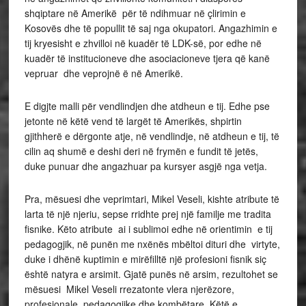
shqiptare në Amerikë për të ndihmuar në çlirimin e
Kosovës dhe të popullit të saj nga okupatori. Angazhimin e
tij kryesisht e zhvilloi në kuadër të LDK-së, por edhe në
kuadër të institucioneve dhe asociacioneve tjera që kanë
vepruar dhe veprojnë ë në Amerikë.
E digjte malli për vendlindjen dhe atdheun e tij. Edhe pse
jetonte në këtë vend të largët të Amerikës, shpirtin
gjithherë e dërgonte atje, në vendlindje, në atdheun e tij, të
cilin aq shumë e deshi deri në frymën e fundit të jetës,
duke punuar dhe angazhuar pa kursyer asgjë nga vetja.
Pra, mësuesi dhe veprimtari, Mikel Veseli, kishte atribute të
larta të një njeriu, sepse rridhte prej një familje me tradita
fisnike. Këto atribute ai i sublimoi edhe në orientimin e tij
pedagogjik, në punën me nxënës mbëltoi dituri dhe virtyte,
duke i dhënë kuptimin e mirëfilltë një profesioni fisnik siç
është natyra e arsimit. Gjatë punës në arsim, rezultohet se
mësuesi Mikel Veseli rrezatonte vlera njerëzore,
profesionale, pedagogjike dhe kombëtare. Këtë e