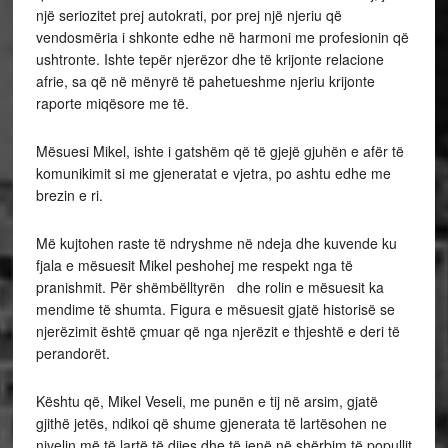
një seriozitet prej autokrati, por prej një njeriu që
vendosmëria i shkonte edhe në harmoni me profesionin që
ushtronte. Ishte tepër njerëzor dhe të krijonte relacione
afrie, sa që në mënyrë të pahetueshme njeriu krijonte
raporte miqësore me të.
Mësuesi Mikel, ishte i gatshëm që të gjejë gjuhën e afër të
komunikimit si me gjeneratat e vjetra, po ashtu edhe me
brezin e ri.
Më kujtohen raste të ndryshme në ndeja dhe kuvende ku
fjala e mësuesit Mikel peshohej me respekt nga të
pranishmit. Për shëmbëlltyrën dhe rolin e mësuesit ka
mendime të shumta. Figura e mësuesit gjatë historisë se
njerëzimit është çmuar që nga njerëzit e thjeshtë e deri të
perandorët.
Kështu që, Mikel Veseli, me punën e tij në arsim, gjatë
gjithë jetës, ndikoi që shume gjenerata të lartësohen ne
nivelin më të lartë të dijes dhe të jenë në shërbim të popullit