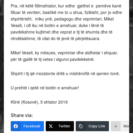
Pra, në këtë fillimshtator, kur edhe gjethet e pemëve kanë
filluar të veniten, bashkë me to u shua, fizikisht, por jo edhe
shpirtërisht, miku ynë, pedagogu dhe veprimtari, Mikel
Veseli, i cili iku në botën e amshuar, duke i lënë të
pavdekshme kujtimet dhe veprat e tij të shumta dhe të
rëndësishme, të cilat do të jenë të përjetësuara.
Mikel Veseli, ky mësues, veprimtar dhe atdhetar i shquar,
për të gjallë të tij vetes i siguroi pavdekësinë.
Shpirti i tij që rrezatonte dritë u mishëroftë në qenien tonë.
U prehtë i qetë në botën e amshuar!
Klinë (Kosovë), 5 shtator 2019
Share via:
Facebook
Twitter
Copy Link
More