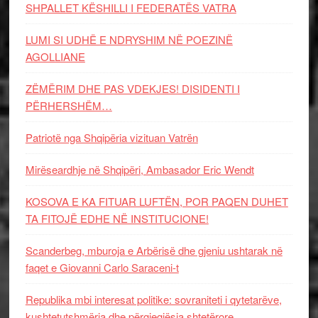
SHPALLET KËSHILLI I FEDERATËS VATRA
LUMI SI UDHË E NDRYSHIM NË POEZINË
AGOLLIANE
ZËMËRIM DHE PAS VDEKJES! DISIDENTI I
PËRHERSHËM…
Patriotë nga Shqipëria vizituan Vatrën
Mirëseardhje në Shqipëri, Ambasador Eric Wendt
KOSOVA E KA FITUAR LUFTËN, POR PAQEN DUHET
TA FITOJË EDHE NË INSTITUCIONE!
Scanderbeg, mburoja e Arbërisë dhe gjeniu ushtarak në
faqet e Giovanni Carlo Saraceni-t
Republika mbi interesat politike: sovraniteti i qytetarëve,
kushtetutshmëria dhe përgjegjësia shtetërore