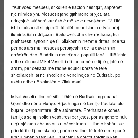
“Kur vdes mësuesi, shkollën e kaplon heshtja”, shprehet
një rilindës yni. Mësuesit janë gjithmonë si yjet, ata
ndriçojnë atëherë kur është më se e nevojshme. Të tillë
ishin mësuesit shqiptarë, të cilët me misionin e tyre prej
iluministësh ndriçuan në ato periudha dhe rrethana, kur
pushtuesit synonin që t’i pllakosnin rrezet e dritës, ndërsa
përmes arsimit mësuesit përpiqeshin që ta davarisnin
errësirën dhe të ndritnin mendjen e popullit tonë. I tillë ishte
edhe mësuesi Mikel Veseli, i cili me punën e tij të gjatë në
arsim, për dekada me radhë edukoi breza të tërë
shkollaresh, si në shkollën e vendlindjes në Budisalc, po
ashtu edhe në shkollën e Zllakuqanit.
Mikel Veseli u lind në vitin 1940 në Budisalc nga babai
Gjoni dhe nëna Marqe. Rrjedh nga një familje tradicionale,
bujare, përparimtare dhe atdhetare. Rrethanat e kohës
familjes se tij i sollën vështirësi për jetës, por asnjëherë nuk
u gjunjëzuan dhe as nuk u nënshtruan. U lind e kohën kur
prindërit e tij me skamje, por me vullnet të fortë e me punë
krahu mbanin familjen. Tani familja drejtoi shikimin kah