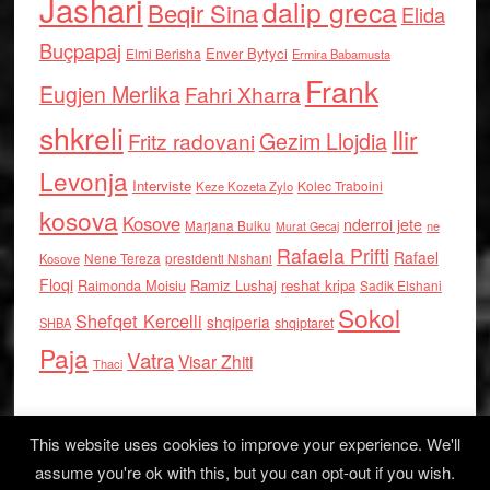
Jashari
dalip greca
Beqir Sina
Elida
Buçpapaj
Enver Bytyci
Elmi Berisha
Ermira Babamusta
Frank
Eugjen Merlika
Fahri Xharra
shkreli
Ilir
Gezim Llojdia
Fritz radovani
Levonja
Interviste
Kolec Traboini
Keze Kozeta Zylo
kosova
Kosove
nderroi jete
Marjana Bulku
ne
Murat Gecaj
Rafaela Prifti
Rafael
Nene Tereza
Kosove
presidenti Nishani
Floqi
Raimonda Moisiu
Ramiz Lushaj
reshat kripa
Sadik Elshani
Sokol
Shefqet Kercelli
shqiperia
shqiptaret
SHBA
Paja
Vatra
Visar Zhiti
Thaci
This website uses cookies to improve your experience. We'll
assume you're ok with this, but you can opt-out if you wish.