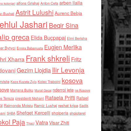
arben llalla
alfons Grishaj
Anton Cefa
no kolonjari
Astrit Lulushi
Aurenc Bebja
an Bushati
ehlul Jashari
Beqir Sina
alip greca
Elida Buçpapaj
Elmi Berisha
Eugjen Merlika
er Bytyci
Ermira Babamusta
Frank shkreli
hri Xharra
Fritz
Ilir Levonja
Gezim Llojdia
dovani
kosova
rviste
Kolec Traboini
Keze Kozeta Zylo
sove
nderroi jete
Marjana Bulku
ne Kosove
Murat Gecaj
Rafaela Prifti
Rafael
e Tereza
presidenti Nishani
qi
Raimonda Moisiu
Ramiz Lushaj
reshat kripa
Sadik
Shefqet Kercelli
shqiperia
hani
shqiptaret
SHBA
kol Paja
Vatra
Visar Zhiti
Thaci