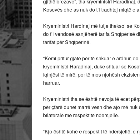
gjithë brezave”, tha kryeministri Haradinaj,
Kosovës dhe as nuk do t’i tradhtoj miqtë e a
Kryeministri Hardinaj më tutje theksoi se Ko
do t’i vendosë asnjëherë tarifa Shqipërisë 
tarifat për Shqipërinë.
“Kemi pritur gjatë për të shkuar e ardhur, do 
kryeministri Haradinaj, duke shtuar se Koso
fqinjësi të mirë, por të mos njohësh ekziste
harruar.
Kryeministri tha se është nevoja të ecet pë
për çfarë duhet marrë vesh dhe ajo më nuk ë
bilaterale me respekt të ndërsjellë.
“Kjo është kohë e respektit të ndërsjellë, e n