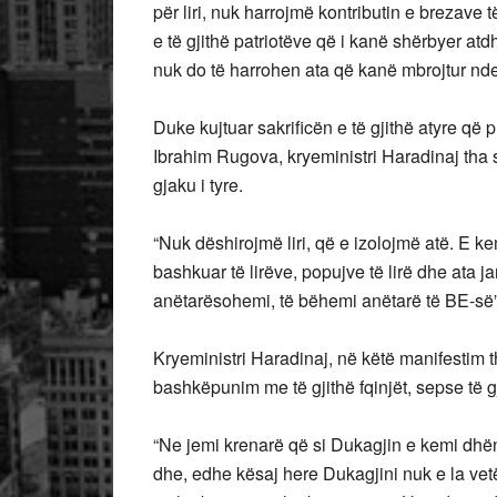
për liri, nuk harrojmë kontributin e brezave 
e të gjithë patriotëve që i kanë shërbyer atd
nuk do të harrohen ata që kanë mbrojtur nde
Duke kujtuar sakrificën e të gjithë atyre që p
Ibrahim Rugova, kryeministri Haradinaj tha
gjaku i tyre.
“Nuk dëshirojmë liri, që e izolojmë atë. E kem
bashkuar të lirëve, popujve të lirë dhe ata 
anëtarësohemi, të bëhemi anëtarë të BE-së”,
Kryeministri Haradinaj, në këtë manifestim 
bashkëpunim me të gjithë fqinjët, sepse të g
“Ne jemi krenarë që si Dukagjin e kemi dhën
dhe, edhe kësaj here Dukagjini nuk e la vetë