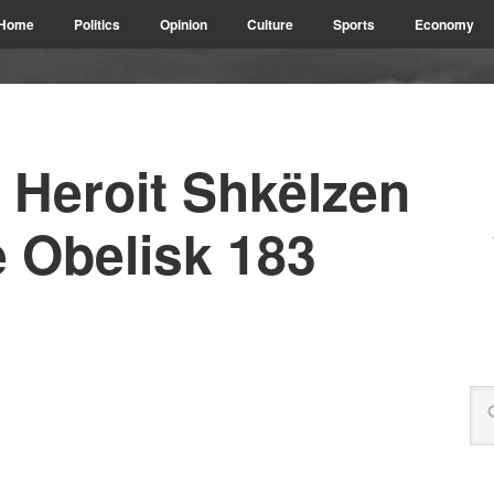
Home
Politics
Opinion
Culture
Sports
Economy
 Heroit Shkëlzen
e Obelisk 183