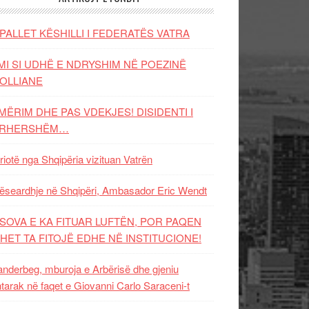
PALLET KËSHILLI I FEDERATËS VATRA
MI SI UDHË E NDRYSHIM NË POEZINË
OLLIANE
MËRIM DHE PAS VDEKJES! DISIDENTI I
ËRHERSHËM…
riotë nga Shqipëria vizituan Vatrën
ëseardhje në Shqipëri, Ambasador Eric Wendt
SOVA E KA FITUAR LUFTËN, POR PAQEN
HET TA FITOJË EDHE NË INSTITUCIONE!
nderbeg, mburoja e Arbërisë dhe gjeniu
tarak në faqet e Giovanni Carlo Saraceni-t