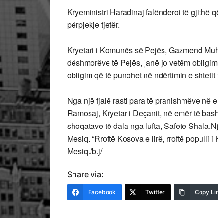
Kryeministri Haradinaj falënderoi të gjithë 
përpjekje tjetër.
Kryetari i Komunës së Pejës, Gazmend Muha
dëshmorëve të Pejës, janë jo vetëm obligim, 
obligim që të punohet në ndërtimin e shtetit 
Nga një fjalë rasti para të pranishmëve në e
Ramosaj, Kryetar i Deçanit, në emër të bash
shoqatave të dala nga lufta, Safete Shala.Një
Mesiq. “Rroftë Kosova e lirë, rroftë populli i
Mesiq./b.j/
Share via:
Facebook
Twitter
Copy Li