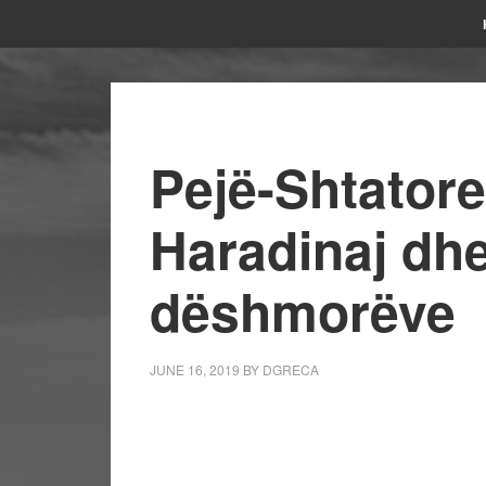
Pejë-Shtatore
Haradinaj dh
dëshmorëve
JUNE 16, 2019
BY
DGRECA