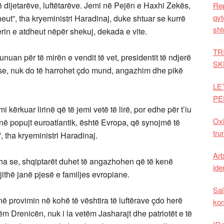
të dijetarëve, luftëtarëve. Jemi në Pejën e Haxhi Zekës,
Rep
qyt
heut”, tha kryeministri Haradinaj, duke shtuar se kurrë
sht
rin e atdheut nëpër shekuj, dekada e vite.
TR
unuan për të mirën e vendit të vet, presidentit të ndjerë
SK
 se, nuk do të harrohet çdo mund, angazhim dhe pikë
LE
PE
i kërkuar lirinë që të jemi vetë të lirë, por edhe për t’iu
Oxh
janë popujt euroatlantik, është Evropa, që synojmë të
tru
 tha kryeministri Haradinaj.
Arb
tha se, shqiptarët duhet të angazhohen që të kenë
iden
jithë janë pjesë e familjes evropiane.
Sal
ë provimin në kohë të vështira të luftërave çdo herë
ko
m Drenicën, nuk i la vetëm Jasharajt dhe patriotët e të