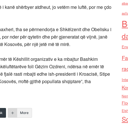
alba
që i kanë shërbyer atdheut, jo vetëm me luftë, por me çdo
asll
B
xheri, tha se përmendorja e Shkëlzenit dhe Obelisku i
d
por nder për qytetin dhe për gjeneratat që vijnë, janë
të Kosovës, për një jetë më të mirë.
Env
Fa
mër të Këshillit organizativ e ka mbajtur Bashkim
këluftëtarëve foli Gëzim Ozdreni, ndërsa në emër të
ra
 fjalë rasti mbajti edhe ish-presidenti i Kroacisë, Stipe
Inte
 Kosovës, rroftë gjithë popullata shqiptare”, tha
Ko
Nen
Flo
Els
nk
More
So