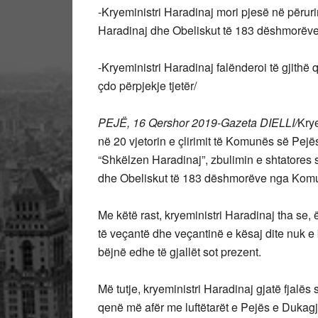
-Kryeministri Haradinaj mori pjesë në përur
Haradinaj dhe Obeliskut të 183 dëshmorëv
-Kryeministri Haradinaj falënderoi të gjithë 
çdo përpjekje tjetër/
PEJË, 16 Qershor 2019-Gazeta DIELLI/
Kry
në 20 vjetorin e çlirimit të Komunës së Pejë
“Shkëlzen Haradinaj”, zbulimin e shtatores 
dhe Obeliskut të 183 dëshmorëve nga Komu
Me këtë rast, kryeministri Haradinaj tha se,
të veçantë dhe veçantinë e kësaj dite nuk e
bëjnë edhe të gjallët sot prezent.
Më tutje, kryeministri Haradinaj gjatë fjalës s
qenë më afër me luftëtarët e Pejës e Dukagji