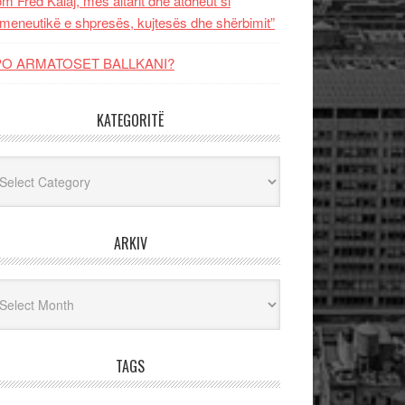
m Fred Kalaj, mes altarit dhe atdheut si
meneutikë e shpresës, kujtesës dhe shërbimit”
PO ARMATOSET BALLKANI?
KATEGORITË
egoritë
ARKIV
iv
TAGS