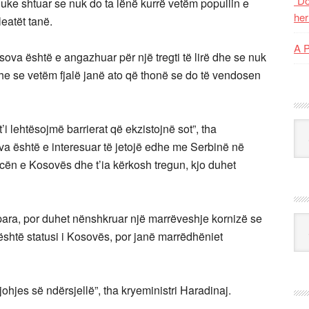
“Do
 duke shtuar se nuk do ta lënë kurrë vetëm popullin e
her
leatët tanë.
A 
sova është e angazhuar për një tregti të lirë dhe se nuk
dhe se vetëm fjalë janë ato që thonë se do të vendosen
Kat
t’i lehtësojmë barrierat që ekzistojnë sot”, tha
va është e interesuar të jetojë edhe me Serbinë në
ncën e Kosovës dhe t’ia kërkosh tregun, kjo duhet
rpara, por duhet nënshkruar një marrëveshje kornizë se
Ark
shtë statusi i Kosovës, por janë marrëdhëniet
johjes së ndërsjellë”, tha kryeministri Haradinaj.