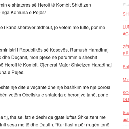
imin e shtatores së Heroit të Kombit Shkëlzen
e nga Komuna e Pejës/
SH
LU
që i kanë shërbyer atdheut, jo vetëm me luftë, por me
AG
ZË
eministri i Republikës së Kosovës, Ramush Haradinaj
P
s dhe Deçanit, mori pjesë në përurimin e sheshit
së Heroit të Kombit, Gjeneral Major Shkëlzen Haradinaj
Pat
na e Pejës.
Mir
 është një ditë e veçantë dhe një bashkim me një porosi
KO
 bën vetëm Obelisku e shtatorja e heronjve tanë, por e
DU
Sca
ë tij, tha se, fati e deshi që gjatë luftës Shkëlzeni me
ush
nit sesa me të dhe Dautin. “Kur flasim për rrugën tonë