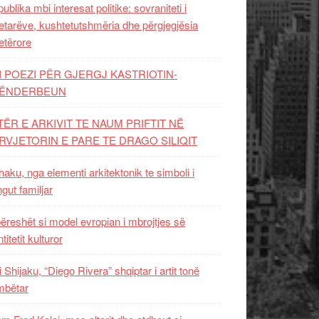
ublika mbi interesat politike: sovraniteti i
etarëve, kushtetutshmëria dhe përgjegjësia
etërore
I POEZI PËR GJERGJ KASTRIOTIN-
ËNDERBEUN
TËR E ARKIVIT TE NAUM PRIFTIT NË
RVJETORIN E PARE TE DRAGO SILIQIT
aku, nga elementi arkitektonik te simboli i
ngut familjar
ëreshët si model evropian i mbrojtjes së
titetit kulturor
i Shijaku, “Diego Rivera” shqiptar i artit tonë
mbëtar