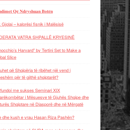
𝐝𝐢𝐦𝐞𝐭 𝐐𝐞̈ 𝐍𝐝𝐫𝐲𝐬𝐡𝐮𝐚𝐧 𝐁𝐨𝐭𝐞̈𝐧
 Gjolaj – kalorësi fisnik i Malësisë
DERATA VATRA SHPALLË KRYESINË
nocchio’s Harvard” by Tertini Set to Make a
bal Slice
uhet që Shqipëria të ribëhet një vend i
ueshëm për të gjithë shqiptarët?
fundoi me sukses Seminari XIX
rëkombëtar i Mësuesve të Gjuhës Shqipe dhe
turës Shqiptare në Diasporë dhe në Mërgatë
 dhe kush e vrau Hasan Riza Pashën?