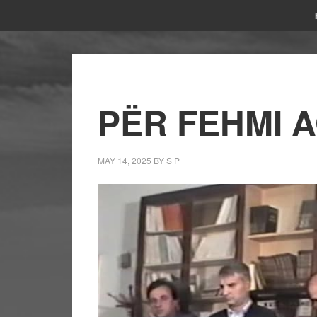
PËR FEHMI 
MAY 14, 2025
BY
S P