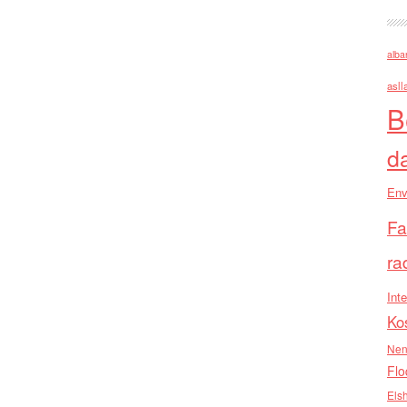
alba
asll
B
d
Env
Fa
ra
Inte
Ko
Nen
Flo
Els