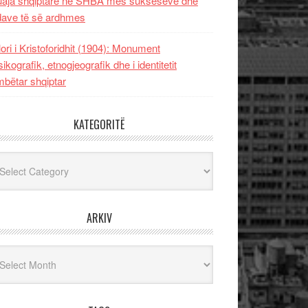
uaja shqiptare në SHBA mes sukseseve dhe
dave të së ardhmes
lori i Kristoforidhit (1904): Monument
sikografik, etnogjeografik dhe i identitetit
bëtar shqiptar
KATEGORITË
egoritë
ARKIV
iv