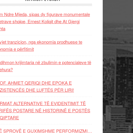
 Ndre Mjeda, sipas dy figurave monumentale
letrave shqipe, Ernest Koliqit dhe At Gjergj
hta
vjet tranzicion, nga ekonomia prodhuese te
nomia e përfitimit
dihmon krijimtaria në zbulimin e potencialeve të
ehura?
OF. AHMET QERIQI DHE EPOKA E
ZISTENCЁS DHE LUFTЁS PЁR LIRI!
RMAT ALTERNATIVE TË EVIDENTIMIT TË
RIFËS POSTARE NË HISTORINË E POSTËS
QIPTARE
Ë SPROVË E GUXIMSHME PERFORMIZMI…