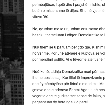
permbajtësor, i qetë dhe i prajshëm, ishte, s
botën e mistershme të dijes. Shumë vjet m
viteve ’80.
Ne, që ishim më të rinj, ishim entuziastë dhe
bashku themeluam Lidhjen Demokratike të
Nuk them se u pajtuam për çdo gjë. Kishim 
ndryshme. Por unë atëherë e kuptova se vok
por mendimi politik. Ai e lëvronte atë fushë 
Ndërkohë, Lidhja Demokratike mori përmasat
themeluesit e saj. Kur filloi të improvizont
dhe frymëmbytëse për lirinë e mendimit. Me 
çmova dhe e nderova Fehmi Aganin në heshtje,
veçantë dhe të çuditshme: sepse de fakto,
përjashtuan dy herë nga kjo parti!