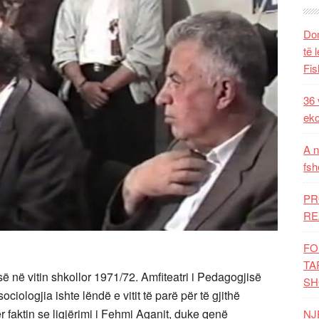
Dom
të 
Fis
36 
eko
A n
fsh
PR
RE
FO
TA
ë në vitin shkollor 1971/72. Amfiteatri i Pedagogjisë
SH
ciologjia ishte lëndë e vitit të parë për të gjithë
r faktin se ligjërimi i Fehmi Aganit, duke qenë
NJ