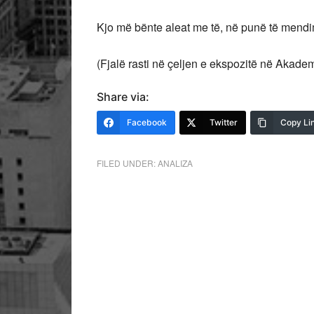
Kjo më bënte aleat me të, në punë të mendimi
(Fjalë rasti në çeljen e ekspozitë në Akadem
Share via:
Facebook
Twitter
Copy Li
FILED UNDER:
ANALIZA