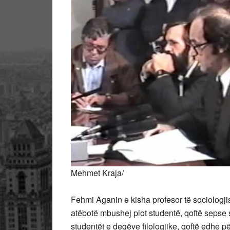
Mehmet Kraja/
Fehmi Aganin e kisha profesor të sociologjis
atëbotë mbushej plot studentë, qoftë sepse so
studentët e degëve filologjike, qoftë edhe pë