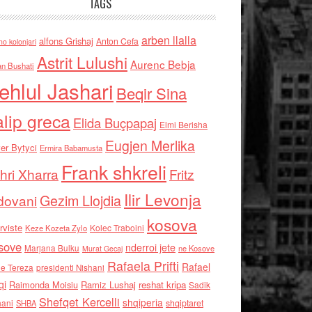
TAGS
arben llalla
alfons Grishaj
Anton Cefa
no kolonjari
Astrit Lulushi
Aurenc Bebja
an Bushati
ehlul Jashari
Beqir Sina
alip greca
Elida Buçpapaj
Elmi Berisha
Eugjen Merlika
er Bytyci
Ermira Babamusta
Frank shkreli
hri Xharra
Fritz
Ilir Levonja
Gezim Llojdia
dovani
kosova
rviste
Kolec Traboini
Keze Kozeta Zylo
sove
nderroi jete
Marjana Bulku
ne Kosove
Murat Gecaj
Rafaela Prifti
Rafael
e Tereza
presidenti Nishani
qi
Raimonda Moisiu
Ramiz Lushaj
reshat kripa
Sadik
Shefqet Kercelli
shqiperia
hani
shqiptaret
SHBA