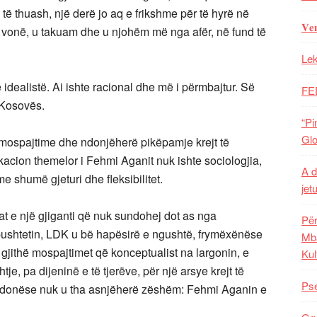
i të thuash, një derë jo aq e frikshme për të hyrë në
𝐕𝐞
ë vonë, u takuam dhe
u njohëm më nga afër, në fund të
Lek
 idealistë. Ai ishte racional dhe më i përmbajtur. Së
FE
 Kosovës.
“Pi
Glo
mospajtime dhe ndonjëherë pikëpamje krejt të
acion themelor i Fehmi Aganit nuk ishte sociologjia,
A d
me shumë gjeturi dhe fleksibilitet.
jet
 e një gjiganti që nuk sundohej dot as nga
Për
e pushtetin, LDK u bë hapësirë e ngushtë, frymëxënëse
Mba
gjithë mospajtimet që konceptualist na largonin, e
Kul
 pa dijeninë e të tjerëve, për një arsye krejt të
Pse
 ndonëse nuk u tha asnjëherë zëshëm: Fehmi Aganin e