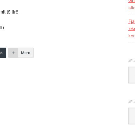
Gr
sfi
t të lirë.
Fja
i)
lek
kom
nk
More
Kat
Ark