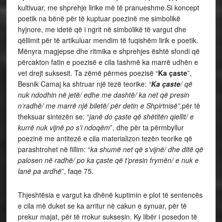
kultivuar, me shprehje lirike më të pranueshme.Si koncept
poetik na bënë për të kuptuar poezinë me simbolikë
hyjnore, me idetë që i ngrit në simbolikë të vargut dhe
qëllimit për të artikuluar mendim të fuqishëm lirik e poetik.
Mënyra magjepse dhe ritmika e shprehjes është sfondi që
përcakton fatin e poezisë e cila tashmë ka marrë udhën e
vet drejt suksesit. Ta zëmë përmes poezisë “
Ka çaste
”,
Besnik Camaj ka shtruar një tezë teorike:
“
Ka çaste
/ që
nuk ndodhin në jetë/ edhe me dashtë/ ka net që presin
n’radhë/ me marrë një biletë/ për detin e Shpirtnisë”,
për të
theksuar sintezën se: “
janë do çaste që shëtitën qiellit/ e
kurrë nuk vijnë po s’i ndoqëm
”, dhe për ta përmbyllur
poezinë me antitezë e cila materializon tezën teorike që
parashtrohet në fillim: “
ka shumë net që s’vijnë/ dhe ditë që
palosen në radhë/ po ka çaste që t’presin frymën/ e nuk e
lanë pa ardhë
”, faqe 75.
Thjeshtësia e vargut ka dhënë kuptimin e plot të sentencës
e cila më duket se ka arritur në cakun e synuar, për të
prekur majat, për të rrokur suksesin. Ky libër i posedon të