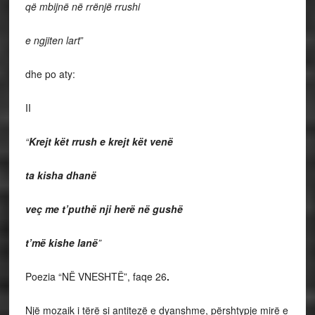
që mbijnë në rrënjë rrushi
e ngjiten lart
”
dhe po aty:
II
“
Krejt kët rrush e krejt kët venë
ta kisha dhanë
veç me t’puthë nji herë në gushë
t’më kishe lanë
”
Poezia “NË VNESHTË”, faqe 26
.
Një mozaik i tërë si antitezë e dyanshme, përshtypje mirë e