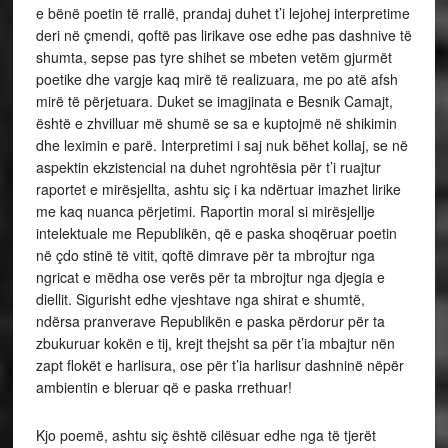
e bënë poetin të rrallë, prandaj duhet t’i lejohej interpretime
deri në çmendi, qoftë pas lirikave ose edhe pas dashnive të
shumta, sepse pas tyre shihet se mbeten vetëm gjurmët
poetike dhe vargje kaq mirë të realizuara, me po atë afsh
mirë të përjetuara. Duket se imagjinata e Besnik Camajt,
është e zhvilluar më shumë se sa e kuptojmë në shikimin
dhe leximin e parë. Interpretimi i saj nuk bëhet kollaj, se në
aspektin ekzistencial na duhet ngrohtësia për t’i ruajtur
raportet e mirësjellta, ashtu siç i ka ndërtuar imazhet lirike
me kaq nuanca përjetimi. Raportin moral si mirësjellje
intelektuale me Republikën, që e paska shoqëruar poetin
në çdo stinë të vitit, qoftë dimrave për ta mbrojtur nga
ngricat e mëdha ose verës për ta mbrojtur nga djegia e
diellit. Sigurisht edhe vjeshtave nga shirat e shumtë,
ndërsa pranverave Republikën e paska përdorur për ta
zbukuruar kokën e tij, krejt thejsht sa për t’ia mbajtur nën
zapt flokët e harlisura, ose për t’ia harlisur dashninë nëpër
ambientin e bleruar që e paska rrethuar!
Kjo poemë, ashtu siç është cilësuar edhe nga të tjerët