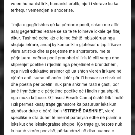
veten humanist lirik, humanist erotik, njeri i vlerave ku ka
tërhequr vëmendjen e shoqërisë.
Trajta e gegërishtes që ka përdorur poeti, shkon me afër
asaj gegërishtes letrare se sa të të folmeve lokale që flitej
dikur. Tashmë edhe kjo e folme është mbizotëruar nga
shqipja letrare, andaj ky komunikim gjuhësor u jap lirikave
vlerë artistike dhe si përjetime më shpirtërore, më të
përjetuara, ndërsa poeti pranohet si lirik të cilit vargu dhe
shprehjet poetike i rrjedhin nga përjetimet e brendshëm,
nga niveli edukativo arsimor që ua shton vlerën lirikave në
njërën anë, kurse në anën tjetër për t’i besuar se shkrimet
dhe poezia për poetin, nuk janë shkrime rasti e çasti, por
janë frymëzime e përjetime poetike që i lindin nga shpirti,
nga muza krijuese. Gjithsesi Besnik Camaj është lirik i hollë
i cili përmes kësaj trajte gjuhësore ka pasuruar leksikun
gjuhësor duke e bërë librin “
STREHË DASHNIE
”, vlerë
specifike e cila duhet të merret parasysh edhe në planin e
leksikut dhe leksikografisë shqipe. Kjo trajtë gjuhësore nuk
ia humb vlerën poezisë, përkundrazi në disa nuanca e