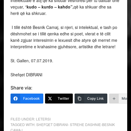
intelektuale e atij që ka sfiduar vështirësi për tu dalluar dhe
veçuar, “
kudo – kurdo – kahdo”,
që ka shkuar dhe sa
herë që ka shkruar.
I tillë është Besnik Camaj, si njeri, si intelektual, e tash po
dëshmohet se i tillë qenka edhe si poet, vlerat e të cilit
kanë zgjuar interesimin e lexuesit dhe atyre që merret me
interpretime e krahasime gjuhësore, artistike dhe letrare!
St. Gallen, 07.07.2019.
Shefqet DIBRANI
Share via:
Facebook
Twitter
Copy Link
More
FILED UNDER:
LETERSI
TAGGED WITH:
SHEFQET DIBRANI- STREHE DASHNIE-BESNIK
CAMAJ