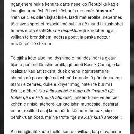
nganjëherë nuk e kemi të qartë nëse kjo Republikë kaq e
imagjinuar na është bashkëshortja me emër “
dashuri
”
rreth së cilës sillen lajkat lirike, lazdrimet erotike, nëpërmes
të cilave shprehet respekti më sublim që mund t’i kushtohet
femrës e cila është
Grua e respektuar
që kurdoher ngjall
vullkan të brendshëm, ndërsa poetit ia paska ndezur
muzën për të shkruar.
Të gjitha këto aludime, dyshime e mundësi për ta gjetur
fijen e perit në lëmshin erotik, që poeti Besnik Camaj, e ka
realizuar kaq artistikisht, duek dhënë interpretime të
shumta që posedojnë ndjeshmëri dhe do të përjetohen me
afshin e zemrës, duke e kthyer imagjinatën te burimi i
Drinit, atëherë
“ku futja kambë e duar/ për t’nxjerrë një
troftë/ që s’e kish’ kush atëbotë”,
janëëndrrime vetëm për
kohën e rinisë, atëherë kur kaq ishin mundësitë, dëshirat
po aq, realitet i asaj kohe për tu kënaqur me pak, siç e
përshkruan poeti, me një troftë “
që s’e kish’ kush atëbotë””.
Kjo imagjinatë kaq e thellë, kaq e zhvilluar, kaq e avancuar