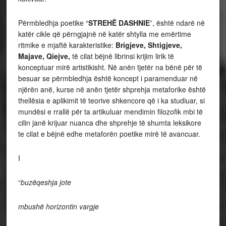
Përmbledhja poetike “
STREHË DASHNIE
”, është ndarë në
katër cikle që përngjajnë në katër shtylla me emërtime
ritmike e mjaftë karakteristike:
Brigjeve, Shtigjeve,
Majave, Qiejve,
të cilat bëjnë librinsi krijim lirik të
konceptuar mirë artistikisht. Në anën tjetër na bënë për të
besuar se përmbledhja është koncept i paramenduar në
njërën anë, kurse në anën tjetër shprehja metaforike është
thellësia e aplikimit të teorive shkencore që i ka studiuar, si
mundësi e rrallë për ta artikuluar mendimin filozofik mbi të
cilin janë krijuar nuanca dhe shprehje të shumta leksikore
te cilat e bëjnë edhe metaforën poetike mirë të avancuar.
I
“
buzëqeshja jote
mbushë horizontin vargje