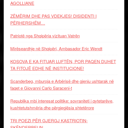
AGOLLIANE
ZËMËRIM DHE PAS VDEKJES! DISIDENTI I
PËRHERSHËM…
Patriotë nga Shqipëria vizituan Vatrën
Mirëseardhje në Shqipëri, Ambasador Eric Wendt
KOSOVA E KA FITUAR LUFTËN, POR PAQEN DUHET
TA FITOJË EDHE NË INSTITUCIONE!
Scanderbeg, mburoja e Arbërisë dhe gjeniu ushtarak në
faqet e Giovanni Carlo Saraceni-t
Republika mbi interesat politike: sovraniteti i qytetarëve,
kushtetutshmëria dhe përgjegjësia shtetërore
TRI POEZI PËR GJERGJ KASTRIOTIN-
SKËNDERBEUN