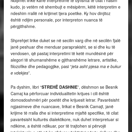
Ndijimet lirike kanë interpretime të dyfishta të cilat i hasim
kudo, jo vetëm në shembujt e mësipërm, këtë interpretim e
ndeshim rrallë në krijimet tjera poetike. Ky hov dinjitoz
është ndijim personale, por interpreton nuanca të
përgjithshme.
Shprehjet lirike duket se në secilin varg dhe në secilën fjalë
janë peshuar dhe menduar paraprakisht, se si dhe ku të
vendosen, që pastaj interpretimi të ketë mundësinë për
alegori të shumanshëme e gjithanshëme letrare, artistike,
filozofike dhe pedagogjike, pasi “
jeta asht pjesa ma e bukur
e vdekjes
”.
Pa dyshim, libri “
STREHË DASHNIE
”, dëshmon se Besnik
Camaj ka përforcuar individualitetin krijues i cili është
domosdoshmëri për poetët dhe krijuesit letrar. Pavarësisht
ngjasimeve dhe nuancave, lirikat e Besnik Camajt, janë
krijime të rralla dhe si interpretime mjaftë specifike, të cilat
pavarësisht kulturës dialektikore, nuk duhet interpretuar si
ndikime, a është ndikuar, por të trajtohen si përvojë