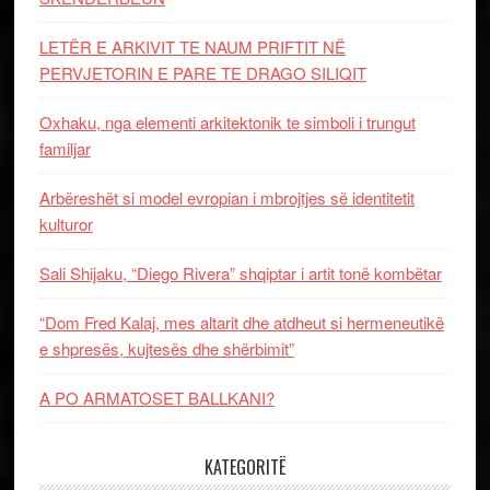
LETËR E ARKIVIT TE NAUM PRIFTIT NË
PERVJETORIN E PARE TE DRAGO SILIQIT
Oxhaku, nga elementi arkitektonik te simboli i trungut
familjar
Arbëreshët si model evropian i mbrojtjes së identitetit
kulturor
Sali Shijaku, “Diego Rivera” shqiptar i artit tonë kombëtar
“Dom Fred Kalaj, mes altarit dhe atdheut si hermeneutikë
e shpresës, kujtesës dhe shërbimit”
A PO ARMATOSET BALLKANI?
KATEGORITË