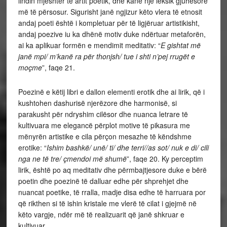
lindin mjeshtër të artit poetik, dhe kanë një leksik gjuhësore
më të përsosur. Sigurisht janë ngjizur këto vlera të etnosit
andaj poeti është i kompletuar për të ligjëruar artistikisht,
andaj poezive iu ka dhënë motiv duke ndërtuar metaforën,
ai ka aplikuar formën e mendimit meditativ: “
E gishtat më
janë mpi/ m’kanë ra për thonjsh/ tue i shti n’pej rrugët e
moçme
”, faqe 21.
Poezinë e këtij libri e dallon elementi erotik dhe ai lirik, që i
kushtohen dashurisë njerëzore dhe harmonisë, si
parakusht për ndryshim cilësor dhe nuanca letrare të
kultivuara me elegancë përplot motive të pikasura me
mënyrën artistike e cila përçon mesazhe të këndshme
erotike: “
Ishim bashkë/ unë/ ti/ dhe terri//as sot/ nuk e di/ cili
nga ne të tre/ çmendoi më shumë
”, faqe 20. Ky perceptim
lirik, është po aq meditativ dhe përmbajtjesore duke e bërë
poetin dhe poezinë të dalluar edhe për shprehjet dhe
nuancat poetike, të rralla, madje disa edhe të harruara por
që rikthen si të ishin kristale me vlerë të cilat i gjejmë në
këto vargje, ndër më të realizuarit që janë shkruar e
kultivuar.