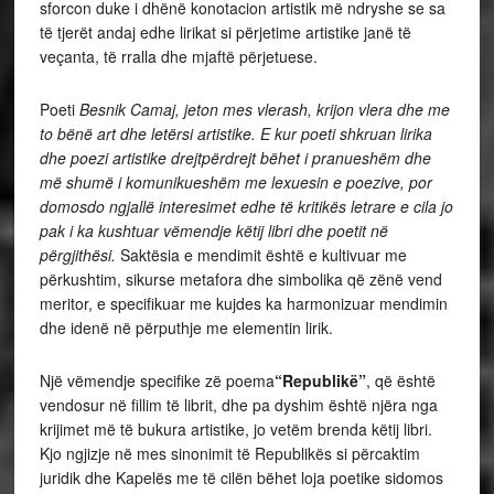
sforcon duke i dhënë konotacion artistik më ndryshe se sa
të tjerët andaj edhe lirikat si përjetime artistike janë të
veçanta, të rralla dhe mjaftë përjetuese.
Poeti
Besnik Camaj, jeton mes vlerash, krijon vlera dhe me
to bënë art dhe letërsi artistike. E kur poeti shkruan lirika
dhe poezi artistike drejtpërdrejt bëhet i pranueshëm dhe
më shumë i komunikueshëm me lexuesin e poezive, por
domosdo ngjallë interesimet edhe të kritikës letrare e cila jo
pak i ka kushtuar vëmendje këtij libri dhe poetit në
përgjithësi.
Saktësia e mendimit është e kultivuar me
përkushtim, sikurse metafora dhe simbolika që zënë vend
meritor, e specifikuar me kujdes ka harmonizuar mendimin
dhe idenë në përputhje me elementin lirik.
Një vëmendje specifike zë poema
“Republikë”
, që është
vendosur në fillim të librit, dhe pa dyshim është njëra nga
krijimet më të bukura artistike, jo vetëm brenda këtij libri.
Kjo ngjizje në mes sinonimit të Republikës si përcaktim
juridik dhe Kapelës me të cilën bëhet loja poetike sidomos