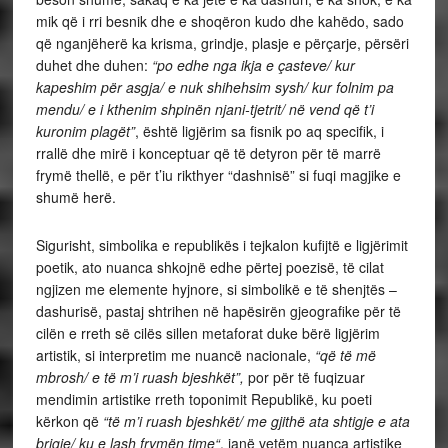
mik që i rri besnik dhe e shoqëron kudo dhe kahëdo, sado
që nganjëherë ka krisma, grindje, plasje e përçarje, përsëri
duhet dhe duhen:
“po edhe nga ikja e çasteve/ kur
kapeshim për asgja/ e nuk shihehsim sysh/ kur folnim pa
mendu/ e i kthenim shpinën njani-tjetrit/ në vend që t’i
kuronim plagët”
, është ligjërim sa fisnik po aq specifik, i
rrallë dhe mirë i konceptuar që të detyron për të marrë
frymë thellë, e për t’iu rikthyer “dashnisë” si fuqi magjike e
shumë herë.
Sigurisht, simbolika e republikës i tejkalon kufijtë e ligjërimit
poetik, ato nuanca shkojnë edhe përtej poezisë, të cilat
ngjizen me elemente hyjnore, si simbolikë e të shenjtës –
dashurisë, pastaj shtrihen në hapësirën gjeografike për të
cilën e rreth së cilës sillen metaforat duke bërë ligjërim
artistik, si interpretim me nuancë nacionale,
“që të më
mbrosh/ e të m’i ruash bjeshkët”,
por për të fuqizuar
mendimin artistike rreth toponimit Republikë, ku poeti
kërkon që
“të m’i ruash bjeshkët/ me gjithë ata shtigje e ata
brigje/ ku e lash frymën time“
, janë vetëm nuanca artistike