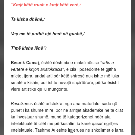
“Krejt këtë rrush e krejt këtë verë,/
Ta kisha dhënë,/
Veç me të puthë një herë në gushë,/
T’më kishe lënë”/
Besnik Camaj
, është dëshmia e maksimës se “
artin e
vërtetë e krijon aristokracia
”, e cila i posedonte të gjitha
mjetet tjera, andaj arti për këtë shtresë nuk ishte më luks
se atë e kishin, por ishte nevojë shpirtërore, përkatësisht
vlerë artistike që iu mungonte.
Besniku
nuk është aristokrat nga ana materiale, sado që
punët i ka shumë mirë, por në arritjet akademike në të cilat
ka investuar shumë, mund të kategorizohet ndër ata
intelektualë të cilët me përkushtim iu kanë qasur ngritjes
intelektuale. Tashmë Ai është ligjërues në shkollimet e larta