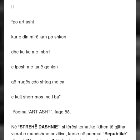
II
“po art asht
kur e din mirë kah po shkon
dhe ku ke me mbrri
e ipesh me tanë qenien
që rrugës çdo shteg me ça
e kujt sherr mos me i ba”
Poema “ART ASHT”, faqe 88.
Në “
STREHË DASHNIE
”, si tërësi tematike lidhen të gjitha
vlerat e mundshme pozitive, kurse në poemat “
Republikë
”