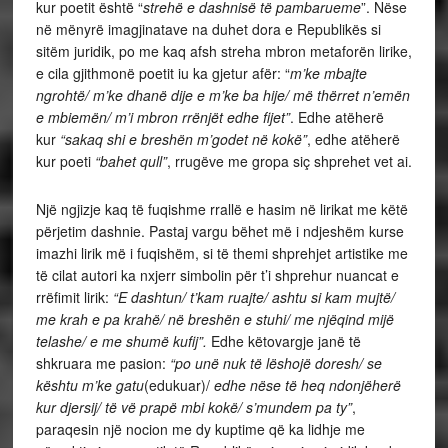
kur poetit është “
strehë e dashnisë të pambarueme
”. Nëse
në mënyrë imagjinatave na duhet dora e Republikës si
sitëm juridik, po me kaq afsh streha mbron metaforën lirike,
e cila gjithmonë poetit iu ka gjetur afër: “
m’ke mbajte
ngrohtë/ m’ke dhanë dije e m’ke ba hije/ më thërret n’emën
e mbiemën/ m’i mbron rrënjët edhe fijet”
. Edhe atëherë
kur
“sakaq shi e breshën m’godet në kokë”
, edhe atëherë
kur poeti
“bahet qull”
, rrugëve me gropa siç shprehet vet ai.
Një ngjizje kaq të fuqishme rrallë e hasim në lirikat me këtë
përjetim dashnie. Pastaj vargu bëhet më i ndjeshëm kurse
imazhi lirik më i fuqishëm, si të themi shprehjet artistike me
të cilat autori ka nxjerr simbolin për t’i shprehur nuancat e
rrëfimit lirik:
“E dashtun/ t’kam ruajte/ ashtu si kam mujtë/
me krah e pa krahë/ në breshën e stuhi/ me njëqind mijë
telashe/ e me shumë kufij”.
Edhe këtovargje janë të
shkruara me pasion:
“po unë nuk të lëshojë doresh/ se
kështu m’ke gatu
(edukuar)/
edhe nëse të heq ndonjëherë
kur djersij/ të vë prapë mbi kokë/ s’mundem pa ty”
,
paraqesin një nocion me dy kuptime që ka lidhje me