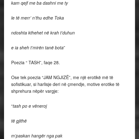
kam qejf me ba dashni me ty
le të merr’ n’thu edhe Toka
ndoshta kthehet në krah t’duhun
e ia sheh t’mirën tanë bota
”
Poezia “ TASH”, faqe 28.
Ose tek poezia “JAM NGJIZË”, me një erotikë më të
sofistikuar, si harlisje deri në çmendje, motive erotike të
shprehura nëpër vargje:
“
tash po e vëneroj
të gjithë
m’paskan hangër nga pak