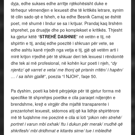
dyja, edhe sukses edhe arritje njëkohësisht duke e
tërhequr vëmendjen e lexuesit dhe të kritikës letrare, synim
të cilin sado që e fsheh, e ka edhe Besnik Camaj se është
poet, më shumë i lindur se sa i krijuar. Prandaj kaq lirshëm
shprehet, pa druajtje dhe po komplekset e kritikës. Thjesht
ka gjetur këtë “
STREHË DASHNIE
” në vetën e tij, në
shpirtin e tij, andaj edhe poezitë i shkruan për vete, se
edhe ashtu kanë rrjedh nga vetja e tij, gjë që vetëm arti i
mirë krijon rrjedhë për të shkuar deri tek lexuesi i rëndomtë
dhe tek ai më profesional, në kohën kur poeti i njeh, “
dy
njerëz/ që varret e veta/ me thonj që prisnin rritën/ i hapën/
… / sa ishin gjallë
”, poezia “I NJOH”, faqe 50.
Pa dyshim, poeti ka bërë përpjekje për të gjetur forma më
specifike të shprehjes poetike e cila paraqet ndjenjën e
brendshme, krejt e virgjër dhe mjaftë transparente i
prezantohet lexuesit, sidomos atij që ka lidhje shpirtërore
më të fuqishme me poezinë e cila si loti “
pikon nën strehë/
portret i varun mbi oxhak/ ftu i dukun për merak/ rrudhë që
shkrifesh/ mbi dridhmat e kitarës sime/ tue i mbledhë