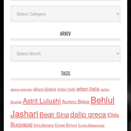
Kategoritë
ARKIV
Arkiv
TAGS
arben llalla
alfons Grishaj
Anton Cefa
asllan
albano kolonjari
Behlul
Astrit Lulushi
Aurenc Bebja
Bushati
Jashari
dalip greca
Beqir Sina
Elida
Buçpapaj
Enver Bytyci
Elmi Berisha
Ermira Babamusta