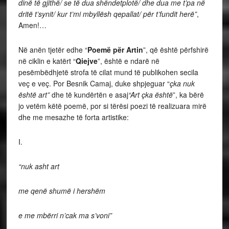
dinë të gjithë/ se të dua shëndetplotë/ dhe dua me t’pa në
dritë t’synit/ kur t’mi mbyllësh qepallat/ për t’fundit herë”
,
Amen!…
Në anën tjetër edhe “
Poemë për Artin
”, që është përfshirë
në ciklin e katërt “
Qiejve
”, është e ndarë në
pesëmbëdhjetë strofa të cilat mund të publikohen secila
veç e veç. Por Besnik Camaj, duke shpjeguar “
çka nuk
është art”
dhe të kundërtën e asaj
“Art çka është
”, ka bërë
jo vetëm këtë poemë, por si tërësi poezi të realizuara mirë
dhe me mesazhe të forta artistike:
I.
“nuk asht art
me qenë shumë i hershëm
e me mbërri n’cak ma s’voni”