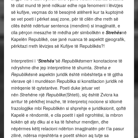
të cilat mund të jenë ndikuar edhe nga fenomeni i lëvizjes
së kufijve, veçmas do të besojmë atëherë kur ta kuptojmë
se vet poeti i përket asaj zone, për të cilën dhe rreth së
cilës është ndërtuar sentenca (mendimi) si imagjinatë, e
cila përçon mesazhe të mëdha për simbolikën e
Strehës
në
Kapelën Republikë, ose janë nuanca të aspektit gjeografik,
përkitazi rreth lëvizjes së Kufijve të Republikës?!
Interpretimi i
“
Strehës
”
së
Republikës
merr konotacione të
ndryshme dhe jep interpretime të shumta.
Streha e
Republikës
në aspektin juridik është mbështetja e të gjitha
vlerave që i mundëson Republika si konstilacion juridik në
mirëqenie të qytetarëve. Poeti duke jetuar vet
nën
Strehën
e një
Republike
(Shteti), siç është Zvicra ka
arritur të përkthej imazhe, të interpretoj nocione si idiomë
frazologjike mbi Republikën si shprehje e juridiksionit, qoftë
Kapelë e rëndomtë, e cila poetit i sjell ngrohtësi, ia mbron
kokën që aty diku ai e ka të fshehur mendjen, dhe
nëpërmes këtij relacioni ndërton imagjinatën për t’ia pasur
zilinë, ndërsa mjeshtëria e poetit shkon aq tutje sa