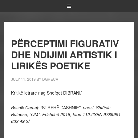
PËRCEPTIMI FIGURATIV
DHE NDIJIMI ARTISTIK I
LIRIKËS POETIKE
JULY 11, 2019
BY
DGRECA
Kritikë letrare nag Shefqet DIBRANI/
Besnik Camaj: “
STREHË DASHNIE
”, poezi, Shtëpia
Botuese, “OM”, Prishtinë 2018, faqe 112./ISBN 9789951
632 49 2/