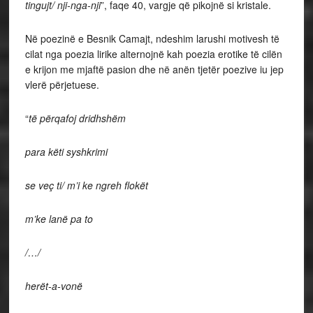
tingujt/ nji-nga-nji
”, faqe 40, vargje që pikojnë si kristale.
Në poezinë e Besnik Camajt, ndeshim larushi motivesh të
cilat nga poezia lirike alternojnë kah poezia erotike të cilën
e krijon me mjaftë pasion dhe në anën tjetër poezive iu jep
vlerë përjetuese.
“
të përqafoj dridhshëm
para këti syshkrimi
se veç ti/ m’i ke ngreh flokët
m’ke lanë pa to
/…/
herët-a-vonë