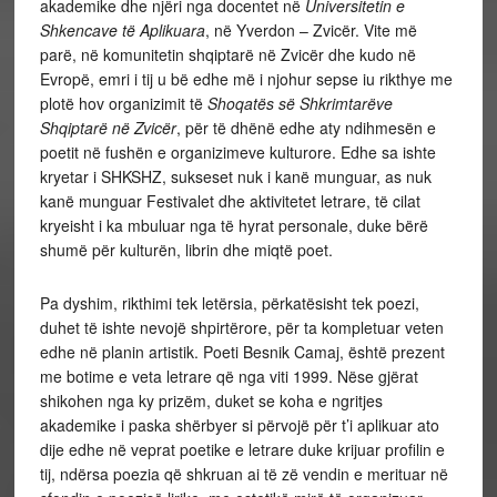
akademike dhe njëri nga docentet në
Universitetin e
Shkencave të Aplikuara
, në Yverdon – Zvicër. Vite më
parë, në komunitetin shqiptarë në Zvicër dhe kudo në
Evropë, emri i tij u bë edhe më i njohur sepse iu rikthye me
plotë hov organizimit të
Shoqatës së Shkrimtarëve
Shqiptarë në Zvicër
, për të dhënë edhe aty ndihmesën e
poetit në fushën e organizimeve kulturore. Edhe sa ishte
kryetar i SHKSHZ, sukseset nuk i kanë munguar, as nuk
kanë munguar Festivalet dhe aktivitetet letrare, të cilat
kryeisht i ka mbuluar nga të hyrat personale, duke bërë
shumë për kulturën, librin dhe miqtë poet.
Pa dyshim, rikthimi tek letërsia, përkatësisht tek poezi,
duhet të ishte nevojë shpirtërore, për ta kompletuar veten
edhe në planin artistik. Poeti Besnik Camaj, është prezent
me botime e veta letrare që nga viti 1999. Nëse gjërat
shikohen nga ky prizëm, duket se koha e ngritjes
akademike i paska shërbyer si përvojë për t’i aplikuar ato
dije edhe në veprat poetike e letrare duke krijuar profilin e
tij, ndërsa poezia që shkruan ai të zë vendin e merituar në