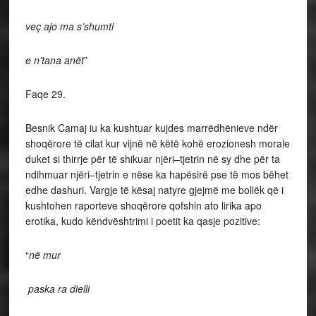
veç ajo ma s’shumti
e n’tana anët
”
Faqe 29.
Besnik Camaj iu ka kushtuar kujdes marrëdhënieve ndër
shoqërore të cilat kur vijnë në këtë kohë erozionesh morale
duket si thirrje për të shikuar njëri–tjetrin në sy dhe për ta
ndihmuar njëri–tjetrin e nëse ka hapësirë pse të mos bëhet
edhe dashuri. Vargje të kësaj natyre gjejmë me bollëk që i
kushtohen raporteve shoqërore qofshin ato lirika apo
erotika, kudo këndvështrimi i poetit ka qasje pozitive:
“
në mur
paska ra dielli