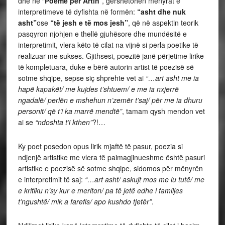
dhe në “
Poemë për Artin
”, gërshetohen mënyrat e
interpretimeve të dyfishta në formën:
“asht dhe nuk
asht”
ose
“të jesh e të mos jesh”
, që në aspektin teorik
pasqyron njohjen e thellë gjuhësore dhe mundësitë e
interpretimit, vlera këto të cilat na vijnë si perla poetike të
realizuar me sukses. Gjithsesi, poezitë janë përjetime lirike
të kompletuara, duke e bërë autorin artist të poezisë së
sotme shqipe, sepse siç shprehte vet ai
“…art asht me ia
hapë kapakët/ me kujdes t’shtuem/ e me ia nxjerrë
ngadalë/ perlën e mshehun n’zemër t’saj/ për me ia dhuru
personit/ që t’i ka marrë mendtë”
, tamam qysh mendon vet
ai se
“ndoshta t’i kthen”
?!…
Ky poet posedon opus lirik mjaftë të pasur, poezia si
ndjenjë artistike me vlera të paimagjinueshme është pasuri
artistike e poezisë së sotme shqipe, sidomos për mënyrën
e interpretimit të saj:
“…art asht/ askujt mos me iu tutë/ me
e kritiku n’sy kur e meriton/ pa të jetë edhe i familjes
t’ngushtë/ mik a farefis/ apo kushdo tjetër”
.