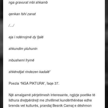
nga gravurat mbi shkamb
qenkan fshi zanat
/…/
eja i ndërrojmë dy fjalë
shkundim pluhunin
mbushemi frymë
shkëndijat rindezen kadalë
”
Poezia “NGA PIKTURA”, faqe 37.
Një amalgamë përjetimesh interesante, ngjizje poetike të
lidhura drejtpërdrejt me zhvillimet kundërthënëse edhe
brenda vet kulturës, prandaj Besnik Camaj e dëshmon