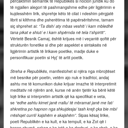
përcaktimin semantik të Republikës si nocion juridik ku do
të ngjallen alegori të pashmangshme edhe për ligjërimin e
kujdesshëm lirik, shprehje këto të cilat i ndeshim përgjatë
librit si klithma dhe psherëtima të papërsëritshme, tamam
siç shprehet ai:
“Ta dish/ aty mbas veshit/ i kam mbledhë
tana pikat e shiut/ e i kam shpërnda në tela t’shpirtit”
.
Vërtetë Besnik Camaj, është krijues më i veçantë qoftë për
strukturën fonetike si dhe për aspektet e sintaksës në
ligjërimin artistik të lirikave poetike, madje duke e
personifikuar poetin si Hyj’ të artit poetik.
Streha e Republikës
, manifestohet si njëra nga mbrojtëset
më besnike për poetin, vetëm ajo nuk e tradhtoi, andaj
ashtu me të komunikon duke krijuar imazhe të interpretimit
meditativ në njërën anë, kurse në anën tjetër ka bërë këtë
lojë lirike si interpretim artistik që ka specifikat e veta,
se
“edhe ashtu kimet janë rrallu/ të mbramat janë me fat/
shkretina po hapnon nga shkujdesja/ tash krejt çka bie mbi/
rrëshqet curril/ kajshëm e skajshëm”
. Sipas kësaj lirike,
poeti Republikën e ka kult, e ka tempull, e ka Zot që i
beson shumë, sakaq e ka jetë e ka dashuri, e ka shok, e ka