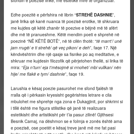
sfondin e poezisë lirike, me estetikë mirë të organizuar.
Edhe poezitë e përfshira në librin “
STREHË DASHNIE
”,
janë lirika që kanë nuanca të poezisë erotike, të shkruara
me kujdes që këtë zhanër të poezive e bëjnë më të afërt
dhe më të pranueshme. Këtë mendim poeti e shprehë në
poezinë “NË KËTË BOTË”, në të cilën thotë: “
të marrt’/ unë
jam rrugë/ e ti strehë/ që veç pikon/ e deh
”, faqe 17. Një
këndvështrim dhe një qasje sa fisnike po aq meditative, e
shkruar me kujdesin filozofik që përjetohen thellë, si lirika të
mira: “
Eja n’turr/ eja t’mësojmë si rrnohet/ mbi vullkan/ nën
hije/ me flakë e tym/ dashnie
”, faqe 19.
Larushia e kësaj poezie pasurohet me sfond fjalësh të
rralla që i përkasin kryesisht gegërishtes letrare e cila
mbulohet me shprehje nga zona e Dukagjinit, por shkrimi si
i tillë është me figura stilistike që janë të realizuara
estetikisht dhe artistikisht për t’ia pasur zilinë! Gjithsesi
Besnik Camaj, na dëshmon se e folmja e zonës është ama
e poezisë, ose poetët e kësaj treve janë më me fat pasi