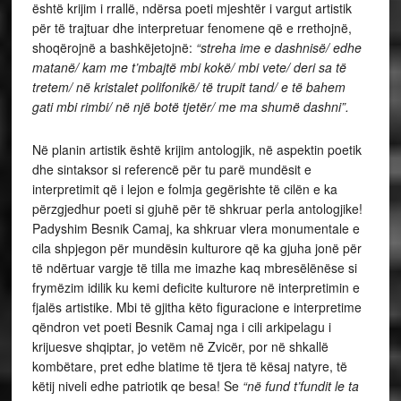
është krijim i rrallë, ndërsa poeti mjeshtër i vargut artistik
për të trajtuar dhe interpretuar fenomene që e rrethojnë,
shoqërojnë a bashkëjetojnë:
“streha ime e dashnisë/ edhe
matanë/ kam me t’mbajtë mbi kokë/ mbi vete/ deri sa të
tretem/ në kristalet polifonikë/ të trupit tand/ e të bahem
gati mbi rimbi/ në një botë tjetër/ me ma shumë dashni”.
Në planin artistik është krijim antologjik, në aspektin poetik
dhe sintaksor si referencë për tu parë mundësit e
interpretimit që i lejon e folmja gegërishte të cilën e ka
përzgjedhur poeti si gjuhë për të shkruar perla antologjike!
Padyshim Besnik Camaj, ka shkruar vlera monumentale e
cila shpjegon për mundësin kulturore që ka gjuha jonë për
të ndërtuar vargje të tilla me imazhe kaq mbresëlënëse si
frymëzim idilik ku kemi deficite kulturore në interpretimin e
fjalës artistike. Mbi të gjitha këto figuracione e interpretime
qëndron vet poeti Besnik Camaj nga i cili arkipelagu i
krijuesve shqiptar, jo vetëm në Zvicër, por në shkallë
kombëtare, pret edhe blatime të tjera të kësaj natyre, të
këtij niveli edhe patriotik qe besa! Se
“në fund t’fundit le ta