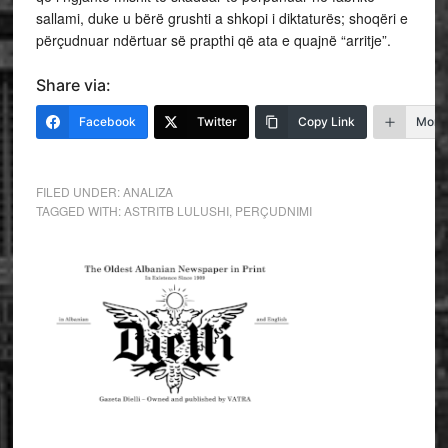
sallami, duke u bërë grushti a shkopi i diktaturës; shoqëri e
përçudnuar ndërtuar së prapthi që ata e quajnë “arritje”.
Share via:
Facebook
Twitter
Copy Link
More
FILED UNDER:
ANALIZA
TAGGED WITH:
ASTRITB LULUSHI
,
PERÇUDNIMI