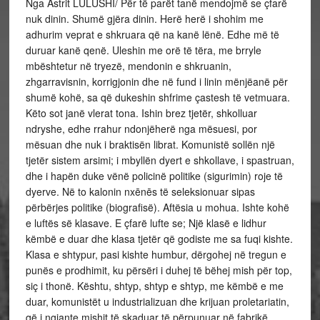
Nga Astrit LULUSHI/ Për të parët tanë mendojmë se çfarë
nuk dinin. Shumë gjëra dinin. Herë herë i shohim me
adhurim veprat e shkruara që na kanë lënë. Edhe më të
duruar kanë qenë. Uleshin me orë të tëra, me brryle
mbështetur në tryezë, mendonin e shkruanin,
zhgarravisnin, korrigjonin dhe në fund i linin mënjëanë për
shumë kohë, sa që dukeshin shfrime çastesh të vetmuara.
Këto sot janë vlerat tona. Ishin brez tjetër, shkolluar
ndryshe, edhe rrahur ndonjëherë nga mësuesi, por
mësuan dhe nuk i braktisën librat. Komunistë sollën një
tjetër sistem arsimi; i mbyllën dyert e shkollave, i spastruan,
dhe i hapën duke vënë policinë politike (sigurimin) roje të
dyerve. Në to kalonin nxēnēs të seleksionuar sipas
përbërjes politike (biografisë). Aftësia u mohua. Ishte kohë
e luftës së klasave. E çfarë lufte se; Një klasë e lidhur
këmbë e duar dhe klasa tjetër që godiste me sa fuqi kishte.
Klasa e shtypur, pasi kishte humbur, dërgohej në tregun e
punës e prodhimit, ku përsëri i duhej të bëhej mish për top,
siç i thonë. Kështu, shtyp, shtyp e shtyp, me këmbë e me
duar, komunistët u industrializuan dhe krijuan proletariatin,
që i ngjante mishit të skaduar të përpunuar në fabrikë