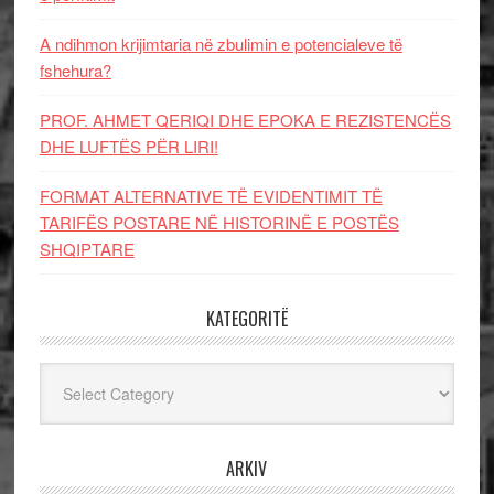
A ndihmon krijimtaria në zbulimin e potencialeve të
fshehura?
PROF. AHMET QERIQI DHE EPOKA E REZISTENCЁS
DHE LUFTЁS PЁR LIRI!
FORMAT ALTERNATIVE TË EVIDENTIMIT TË
TARIFËS POSTARE NË HISTORINË E POSTËS
SHQIPTARE
KATEGORITË
Kategoritë
ARKIV