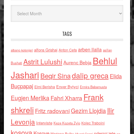
Arkiv
TAGS
arben llalla
alfons Grishaj
Anton Cefa
asllan
albano kolonjari
Behlul
Astrit Lulushi
Aurenc Bebja
Bushati
Jashari
dalip greca
Beqir Sina
Elida
Buçpapaj
Enver Bytyci
Elmi Berisha
Ermira Babamusta
Frank
Eugjen Merlika
Fahri Xharra
shkreli
Ilir
Gezim Llojdia
Fritz radovani
Levonja
Interviste
Kolec Traboini
Keze Kozeta Zylo
kosova
Kosove
nderroi jete
Marjana Bulku
ne
Murat Gecaj