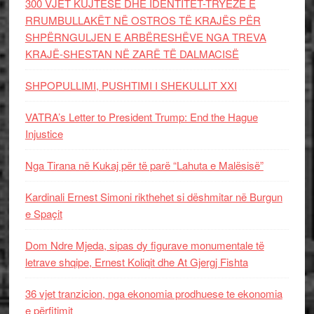
300 VJET KUJTESË DHE IDENTITET-TRYEZË E
RRUMBULLAKËT NË OSTROS TË KRAJËS PËR
SHPËRNGULJEN E ARBËRESHËVE NGA TREVA
KRAJË-SHESTAN NË ZARË TË DALMACISË
SHPOPULLIMI, PUSHTIMI I SHEKULLIT XXI
VATRA’s Letter to President Trump: End the Hague
Injustice
Nga Tirana në Kukaj për të parë “Lahuta e Malësisë”
Kardinali Ernest Simoni rikthehet si dëshmitar në Burgun
e Spaçit
Dom Ndre Mjeda, sipas dy figurave monumentale të
letrave shqipe, Ernest Koliqit dhe At Gjergj Fishta
36 vjet tranzicion, nga ekonomia prodhuese te ekonomia
e përfitimit