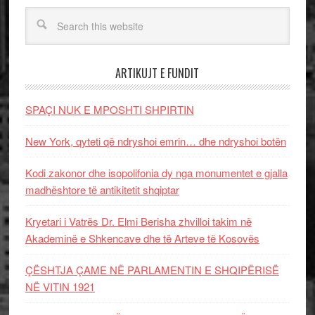
ARTIKUJT E FUNDIT
SPAÇI NUK E MPOSHTI SHPIRTIN
New York, qyteti që ndryshoi emrin… dhe ndryshoi botën
Kodi zakonor dhe isopolifonia dy nga monumentet e gjalla
madhështore të antikitetit shqiptar
Kryetari i Vatrës Dr. Elmi Berisha zhvilloi takim në
Akademinë e Shkencave dhe të Arteve të Kosovës
ÇËSHTJA ÇAME NË PARLAMENTIN E SHQIPËRISË
NË VITIN 1921