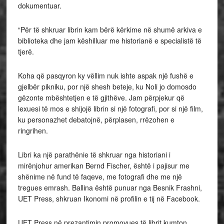
dokumentuar.
“Për të shkruar librin kam bërë kërkime në shumë arkiva e
biblioteka dhe jam këshilluar me historianë e specialistë të
tjerë.
Koha që pasqyron ky vëllim nuk ishte aspak një fushë e
gjelbër pikniku, por një shesh beteje, ku Noli jo domosdo
gëzonte mbështetjen e të gjithëve. Jam përpjekur që
lexuesi të mos e shijojë librin si një fotografi, por si një film,
ku personazhet debatojnë, përplasen, rrëzohen e
ringrihen.
Libri ka një parathënie të shkruar nga historiani i
mirënjohur amerikan Bernd Fischer, është i pajisur me
shënime në fund të faqeve, me fotografi dhe me një
tregues emrash. Ballina është punuar nga Besnik Frashni,
UET Press, shkruan Ikonomi në profilin e tij në Facebook.
UET Press në prezantimin promovues të librit kumton