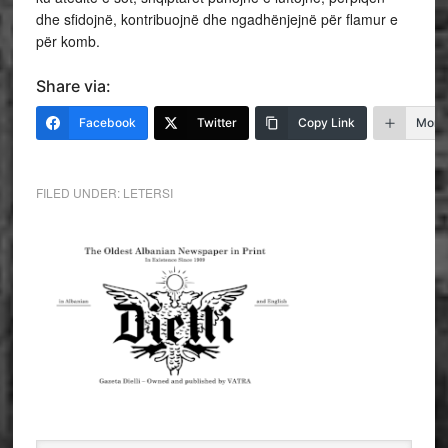
dhe sfidojnë, kontribuojnë dhe ngadhënjejnë për flamur e
për komb.
Share via:
Facebook
Twitter
Copy Link
More
FILED UNDER:
LETERSI