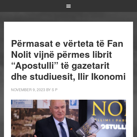
Përmasat e vërteta të Fan
Nolit vijnë përmes librit
“Apostulli” të gazetarit
dhe studiuesit, Ilir Ikonomi
NOVEMBER 9, 2023
BY
S P