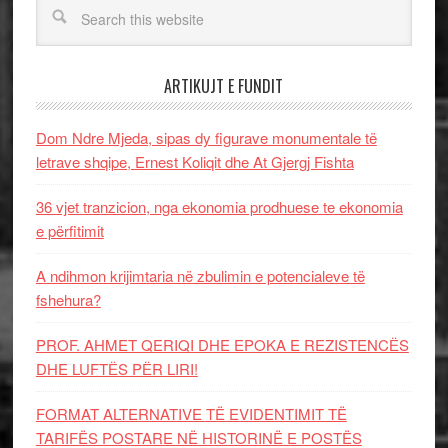
ARTIKUJT E FUNDIT
Dom Ndre Mjeda, sipas dy figurave monumentale të
letrave shqipe, Ernest Koliqit dhe At Gjergj Fishta
36 vjet tranzicion, nga ekonomia prodhuese te ekonomia
e përfitimit
A ndihmon krijimtaria në zbulimin e potencialeve të
fshehura?
PROF. AHMET QERIQI DHE EPOKA E REZISTENCЁS
DHE LUFTЁS PЁR LIRI!
FORMAT ALTERNATIVE TË EVIDENTIMIT TË
TARIFËS POSTARE NË HISTORINË E POSTËS