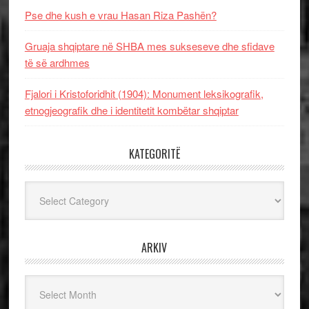
Pse dhe kush e vrau Hasan Riza Pashën?
Gruaja shqiptare në SHBA mes sukseseve dhe sfidave
të së ardhmes
Fjalori i Kristoforidhit (1904): Monument leksikografik,
etnogjeografik dhe i identitetit kombëtar shqiptar
KATEGORITË
Kategoritë
ARKIV
Arkiv