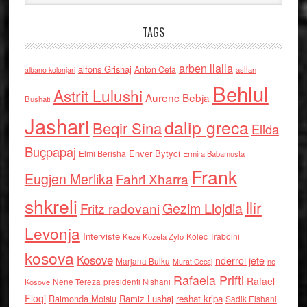
TAGS
arben llalla
alfons Grishaj
Anton Cefa
asllan
albano kolonjari
Behlul
Astrit Lulushi
Aurenc Bebja
Bushati
Jashari
dalip greca
Beqir Sina
Elida
Buçpapaj
Enver Bytyci
Elmi Berisha
Ermira Babamusta
Frank
Eugjen Merlika
Fahri Xharra
shkreli
Ilir
Gezim Llojdia
Fritz radovani
Levonja
Interviste
Kolec Traboini
Keze Kozeta Zylo
kosova
Kosove
nderroi jete
Marjana Bulku
ne
Murat Gecaj
Rafaela Prifti
Rafael
Nene Tereza
Kosove
presidenti Nishani
Floqi
Raimonda Moisiu
Ramiz Lushaj
reshat kripa
Sadik Elshani