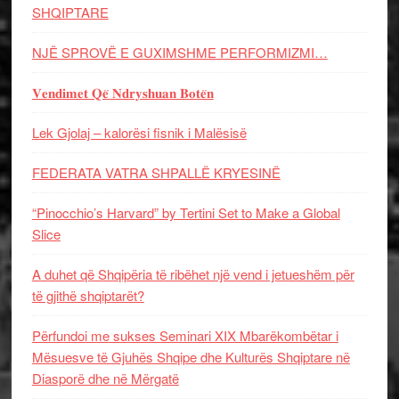
SHQIPTARE
NJË SPROVË E GUXIMSHME PERFORMIZMI…
𝐕𝐞𝐧𝐝𝐢𝐦𝐞𝐭 𝐐𝐞̈ 𝐍𝐝𝐫𝐲𝐬𝐡𝐮𝐚𝐧 𝐁𝐨𝐭𝐞̈𝐧
Lek Gjolaj – kalorësi fisnik i Malësisë
FEDERATA VATRA SHPALLË KRYESINË
“Pinocchio’s Harvard” by Tertini Set to Make a Global
Slice
A duhet që Shqipëria të ribëhet një vend i jetueshëm për
të gjithë shqiptarët?
Përfundoi me sukses Seminari XIX Mbarëkombëtar i
Mësuesve të Gjuhës Shqipe dhe Kulturës Shqiptare në
Diasporë dhe në Mërgatë