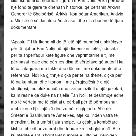
cilët Ikonomi ka ndërtuar figurën e Fan Nolit. Ai ka përdorur
një fond të gjerë të dhënash historike, që përfshin Arkivin
Qendror të Shqipërisë, Arkivin Kombëtar Amerikan, Arkivin
e Ministrisë së Jashtme Austriake, dhe disa burime të tjera
dokumentare.
“Apostulli” i Ilir Ikonomit do të jetë një mundësi e shkëlqyer
për të njohur Fan Nolin në një dimension tjetër, ndoshta
për ta shpërfaqur këtë figurë dhe veprimtarinë e tij me
përmasat reale dhe përmes disa të vërtetave që autori i ka
të ballafaquara me fakte dhe dëshmi, me dokumente dhe
referenca. Noli ka gjithnjë diçka për të na thënë, diçka për
të na kumtuar, dhe Ikonomi, me përgjegjësinë e një
studiuesi, me elokuencën dhe skrupuloziteti e një gazetari,
ka mirësinë që duke na risjellë Fan Noli, të dëshmojë edhe
ato të vërteta me të cilat ai u përball për të përmbushur
ambicien e tij si një zë dhe zemër shqiptarie. Atje në
Shtetet e Bashkuara të Amerikës, atje ku lindën vatra të
mendimit, ku triumfoi fjala shqipe, ku çështja kombëtare
kishte mbledhur zemrat dhe tubuar krejt shqiptarinë. Atje
ku atëditë e sot, shqiptarët punojnë e luftojnë, përpiqen