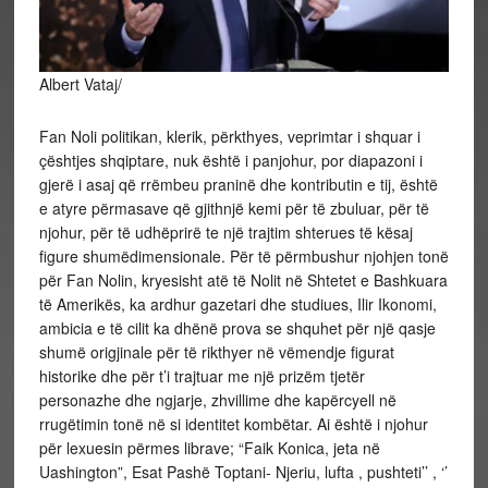
Albert Vataj/
Fan Noli politikan, klerik, përkthyes, veprimtar i shquar i
çështjes shqiptare, nuk është i panjohur, por diapazoni i
gjerë i asaj që rrëmbeu praninë dhe kontributin e tij, është
e atyre përmasave që gjithnjë kemi për të zbuluar, për të
njohur, për të udhëprirë te një trajtim shterues të kësaj
figure shumëdimensionale. Për të përmbushur njohjen tonë
për Fan
Nolin, kryesisht atë të Nolit në Shtetet e Bashkuara
të Amerikës, ka ardhur gazetari dhe studiues, Ilir Ikonomi,
ambicia e të cilit ka dhënë prova se shquhet për një qasje
shumë origjinale për të rikthyer në vëmendje figurat
historike dhe për t’i trajtuar me një prizëm tjetër
personazhe dhe ngjarje, zhvillime dhe kapërcyell në
rrugëtimin tonë në si identitet kombëtar. Ai është i njohur
për lexuesin përmes librave; “Faik Konica, jeta në
Uashington”, Esat Pashë Toptani- Njeriu, lufta , pushteti’’ , ‘’