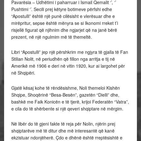
Pavarësia – Udhëtimi i paharruar i Ismail Qemalit ‘’, ‘’
Pushtimi ‘’. Secili prej këtyre botimeve përfshi edhe
“Apostulli” është një punë cilësisht e vlerësuar dhe e
mirëpritur, sepse është mënyra se si Ikonomi rreket t’i
risjellë figurat që njihnim dhe ngjarjet që na janë bërë
prezent, në një ngulmim më të themeltë.
Libri “Apostulli” jep një përshkrim me ngjyra të gjalla të Fan
Stilian Nolit, në periudhën që fillon nga arritja e tij në
Amerikë më 1906 e deri në vitin 1920, kur ai largohet për
në Shqipëri.
Gjatë kësaj kohe të rëndësishme, Noli themeloi Kishën
Shqipe, Shoqërinë “Besa-Besën”, gazetën “Dielli” dhe,
bashkë me Faik Konicën e të tjerë, krijoi Federatën “Vatra”,
e cila do të shërbente si një qeveri shqiptare në mërgim.
Në libër do të gjeni fakte të reja për Nolin, njërin prej
shqiptarëve më të ditur dhe më interesantë që kanë
ekzistuar ndonjëherë. Çdo e dhënë është rreptësishtë e