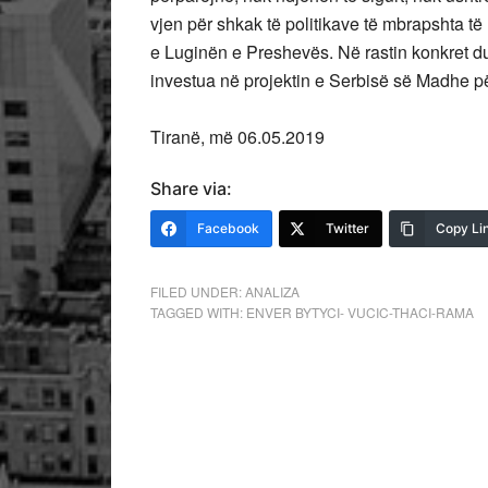
vjen për shkak të politikave të mbrapshta të
e Luginën e Preshevës. Në rastin konkret du
investua në projektin e Serbisë së Madhe 
Tiranë, më 06.05.2019
Share via:
Facebook
Twitter
Copy Li
FILED UNDER:
ANALIZA
TAGGED WITH:
ENVER BYTYCI- VUCIC-THACI-RAMA