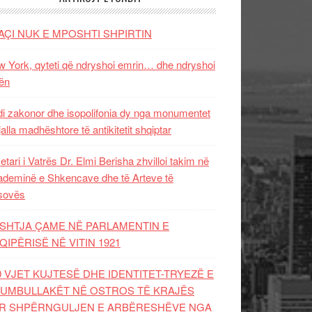
AÇI NUK E MPOSHTI SHPIRTIN
 York, qyteti që ndryshoi emrin… dhe ndryshoi
ën
i zakonor dhe isopolifonia dy nga monumentet
jalla madhështore të antikitetit shqiptar
etari i Vatrës Dr. Elmi Berisha zhvilloi takim në
deminë e Shkencave dhe të Arteve të
sovës
SHTJA ÇAME NË PARLAMENTIN E
QIPËRISË NË VITIN 1921
0 VJET KUJTESË DHE IDENTITET-TRYEZË E
UMBULLAKËT NË OSTROS TË KRAJËS
R SHPËRNGULJEN E ARBËRESHËVE NGA