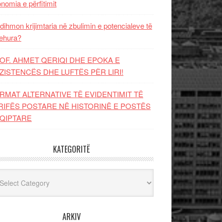
nomia e përfitimit
dihmon krijimtaria në zbulimin e potencialeve të
ehura?
OF. AHMET QERIQI DHE EPOKA E
ZISTENCЁS DHE LUFTЁS PЁR LIRI!
RMAT ALTERNATIVE TË EVIDENTIMIT TË
RIFËS POSTARE NË HISTORINË E POSTËS
QIPTARE
KATEGORITË
egoritë
ARKIV