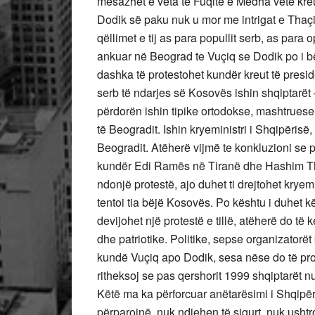
mesazhet e veta te Fuqitë e Mëdha vetë kre
Dodik së paku nuk u mor me intrigat e Thaç
qëllimet e tij as para popullit serb, as para
ankuar në Beograd te Vuçiq se Dodik po i b
dashka të protestohet kundër kreut të presi
serb të ndarjes së Kosovës ishin shqiptarët
përdorën ishin tipike ortodokse, mashtruese
të Beogradit. Ishin kryeministri i Shqipërisë,
Beogradit. Atëherë vijmë te konkluzioni se p
kundër Edi Ramës në Tiranë dhe Hashim Tha
ndonjë protestë, ajo duhet ti drejtohet kryemi
tentoi tia bëjë Kosovës. Po kështu i duhet
devijohet një protestë e tillë, atëherë do të
dhe patriotike. Politike, sepse organizatorë
kundë Vuçiq apo Dodik, sesa nëse do të pr
ritheksoj se pas qershorit 1999 shqiptarët 
Këtë ma ka përforcuar anëtarësimi i Shqip
përparojnë, nuk ndjehen të sigurt, nuk ushtrojn