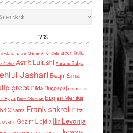
iv
TAGS
arben llalla
alfons Grishaj
Anton Cefa
no kolonjari
Astrit Lulushi
Aurenc Bebja
an Bushati
ehlul Jashari
Beqir Sina
alip greca
Elida Buçpapaj
Elmi Berisha
Eugjen Merlika
er Bytyci
Ermira Babamusta
Frank shkreli
hri Xharra
Fritz
Ilir Levonja
Gezim Llojdia
dovani
kosova
rviste
Kolec Traboini
Keze Kozeta Zylo