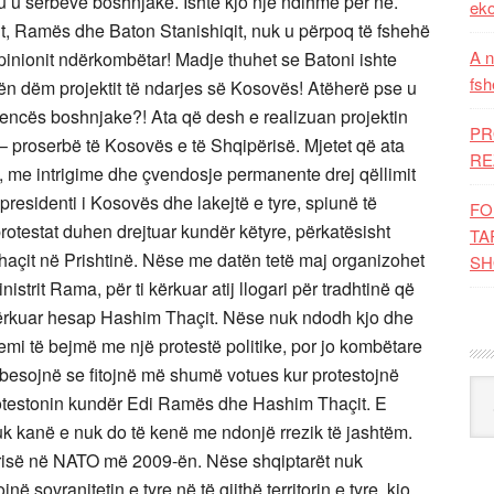
u u serbëve boshnjakë. Ishte kjo një ndihmë për ne.
eko
it, Ramës dhe Baton Stanishiqit, nuk u përpoq të fshehë
A n
 opinionit ndërkombëtar! Madje thuhet se Batoni ishte
fsh
ën dëm projektit të ndarjes së Kosovës! Atëherë pse u
dencës boshnjake?! Ata që desh e realizuan projektin
PR
 – proserbë të Kosovës e të Shqipërisë. Mjetet që ata
RE
, me intrigime dhe çvendosje permanente drej qëllimit
 presidenti i Kosovës dhe lakejtë e tyre, spiunë të
FO
rotestat duhen drejtuar kundër këtyre, përkatësisht
TA
çit në Prishtinë. Nëse me datën tetë maj organizohet
SH
nistrit Rama, për ti kërkuar atij llogari për tradhtinë që
 kërkuar hesap Hashim Thaçit. Nëse nuk ndodh kjo dhe
 kemi të bejmë me një protestë politike, por jo kombëtare
t besojnë se fitojnë më shumë votues kur protestojnë
Kat
otestonin kundër Edi Ramës dhe Hashim Thaçit. E
nuk kanë e nuk do të kenë me ndonjë rrezik të jashtëm.
ërisë në NATO më 2009-ën. Nëse shqiptarët nuk
ë sovranitetin e tyre në të gjithë territorin e tyre, kjo