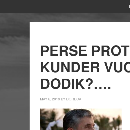
PERSE PRO
KUNDER VUC
DODIK?….
MAY 6, 2019
BY
DGRECA