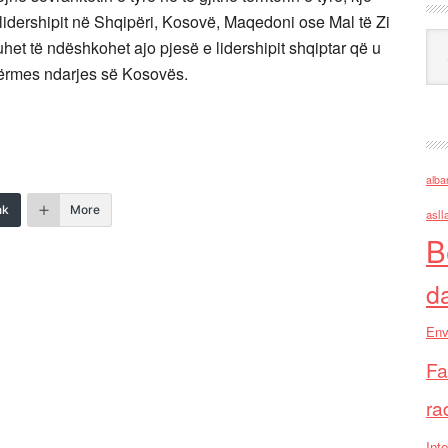
 lidershipit në Shqipëri, Kosovë, Maqedoni ose Mal të Zi
Ark
het të ndëshkohet ajo pjesë e lidershipit shqiptar që u
përmes ndarjes së Kosovës.
alba
nk
More
asll
B
d
Env
Fa
ra
Inte