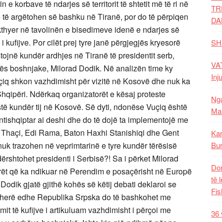
 e korbave të ndarjes së territorit të shtetit më të ri në
TR
 të argëtohen së bashku në Tiranë, por do të përpiqen
DA
ikthyer në tavolinën e bisedimeve idenë e ndarjes së
kufijve. Por cilët prej tyre janë përgjegjës kryesorë
SH
tojnë kundër ardhjes në Tiranë të presidentit serb,
VAT
cës boshnjake, Milorad Dodik. Në analizën time ky
Inj
uçiq shkon vazhdimisht për vizitë në Kosovë dhe nuk ka
hqipëri. Ndërkaq organizatorët e kësaj proteste
Nga
të kundër tij në Kosovë. Së dyti, ndonëse Vuçiq është
Mal
antishqiptar ai deshi dhe do të dojë ta implementojë me
 Thaçi, Edi Rama, Baton Haxhi Stanishiqi dhe Gent
Kar
nuk trazohen në veprimtarinë e tyre kundër tërësisë
Bur
dërshtohet presidenti i Serbisë?! Sa i përket Milorad
Dom
orët që ka ndikuar në Perendim e posaçërisht në Europë
të 
Dodik gjatë gjithë kohës së këtij debati deklaroi se
Fis
herë edhe Republika Srpska do të bashkohet me
t të kufijve i artikuluam vazhdimisht i përçoi me
36 