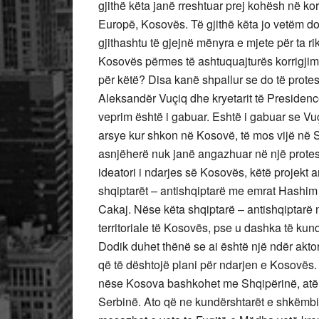
gjithë këta janë rreshtuar prej kohësh në korin
Europë, Kosovës. Të gjithë këta jo vetëm do
gjithashtu të gjejnë mënyra e mjete për ta r
Kosovës përmes të ashtuquajturës korrigjim i 
për këtë? Disa kanë shpallur se do të protes
Aleksandër Vuçiq dhe kryetarit të Presiden
veprim është i gabuar. Eshtë i gabuar se V
arsye kur shkon në Kosovë, të mos vijë në S
asnjëherë nuk janë angazhuar në një protes
ideatori i ndarjes së Kosovës, këtë projekt 
shqiptarët – antishqiptarë me emrat Hashim
Cakaj. Nëse këta shqiptarë – antishqiptarë 
territoriale të Kosovës, pse u dashka të kun
Dodik duhet thënë se ai është një ndër akt
që të dështojë plani për ndarjen e Kosovës. 
nëse Kosova bashkohet me Shqipërinë, atë
Serbinë. Ato që ne kundërshtarët e shkëmbimi