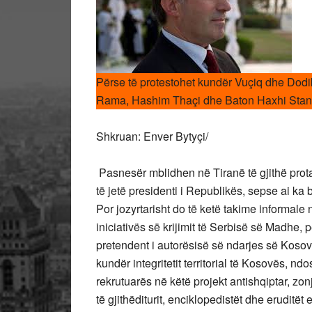
Përse të protestohet kundër Vuçiq dhe Dodi
Rama, Hashim Thaçi dhe Baton Haxhi Stanis
Shkruan: Enver Bytyçi/
Pasnesër mblidhen në Tiranë të gjithë prota
të jetë presidenti i Republikës, sepse ai ka 
Por jozyrtarisht do të ketë takime informale
iniciativës së krijimit të Serbisë së Madhe,
pretendent i autorësisë së ndarjes së Kosovë
kundër integritetit territorial të Kosovës, n
rekrutuarës në këtë projekt antishqiptar, z
të gjithëditurit, enciklopedistët dhe eruditë