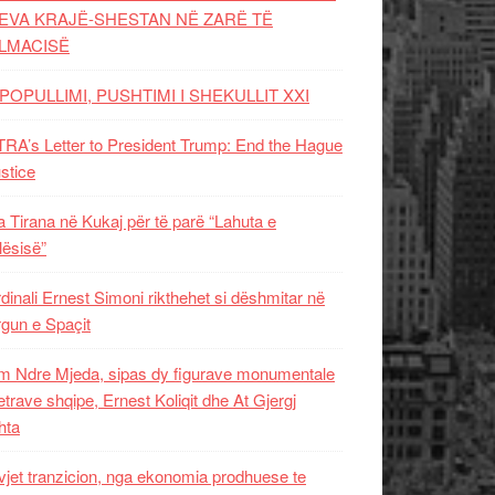
EVA KRAJË-SHESTAN NË ZARË TË
LMACISË
POPULLIMI, PUSHTIMI I SHEKULLIT XXI
RA’s Letter to President Trump: End the Hague
ustice
 Tirana në Kukaj për të parë “Lahuta e
ësisë”
dinali Ernest Simoni rikthehet si dëshmitar në
gun e Spaçit
 Ndre Mjeda, sipas dy figurave monumentale
letrave shqipe, Ernest Koliqit dhe At Gjergj
hta
vjet tranzicion, nga ekonomia prodhuese te