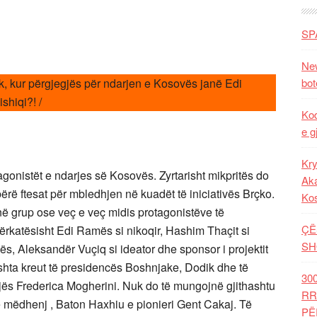
SP
New
k, kur përgjegjës për ndarjen e Kosovës janë Edi
bot
hiqi?! /
Kod
e g
Kry
gonistët e ndarjes së Kosovës. Zyrtarisht mikpritës do
Aka
bërë ftesat për mbledhjen në kuadët të iniciativës Brçko.
Ko
 në grup ose veç e veç midis protagonistëve të
ÇË
 përkatësisht Edi Ramës si nikoqir, Hashim Thaçit si
SH
s, Aleksandër Vuçiq si ideator dhe sponsor i projektit
doshta kreut të presidencës Boshnjake, Dodik dhe të
30
onjës Frederica Mogherini. Nuk do të mungojnë gjithashtu
RR
t e mëdhenj , Baton Haxhiu e pionieri Gent Cakaj. Të
PË