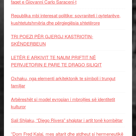
faqet e Giovanni Carlo Saraceni-t
Republika mbi interesat politike: sovraniteti i qytetarëve,
kushtetutshmëria dhe përgjegjësia shtetërore
TRI POEZI PËR GJERGJ KASTRIOTIN-
SKËNDERBEUN
LETËR E ARKIVIT TE NAUM PRIFTIT NË
PERVJETORIN E PARE TE DRAGO SILIQIT
Oxhaku, nga elementi arkitektonik te simboli i trungut
familjar
Arbëreshët si model evropian i mbrojtjes së identitetit
kulturor
Sali Shijaku, “Diego Rivera” shqiptar i artit tonë kombëtar
“Dom Fred Kalaj, mes altarit dhe atdheut si hermeneutikë