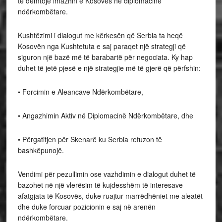
të dëmtojë imazhin e Kosovës në diplomacinë
ndërkombëtare.
Kushtëzimi i dialogut me kërkesën që Serbia ta heqë
Kosovën nga Kushtetuta e saj paraqet një strategji që
siguron një bazë më të barabartë për negociata. Ky hap
duhet të jetë pjesë e një strategjie më të gjerë që përfshin:
• Forcimin e Aleancave Ndërkombëtare,
• Angazhimin Aktiv në Diplomacinë Ndërkombëtare, dhe
• Përgatitjen për Skenarë ku Serbia refuzon të
bashkëpunojë.
Vendimi për pezullimin ose vazhdimin e dialogut duhet të
bazohet në një vlerësim të kujdesshëm të interesave
afatgjata të Kosovës, duke ruajtur marrëdhëniet me aleatët
dhe duke forcuar pozicionin e saj në arenën
ndërkombëtare.