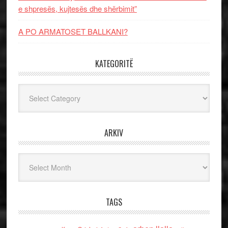
e shpresës, kujtesës dhe shërbimit”
A PO ARMATOSET BALLKANI?
KATEGORITË
Kategoritë
ARKIV
Arkiv
TAGS