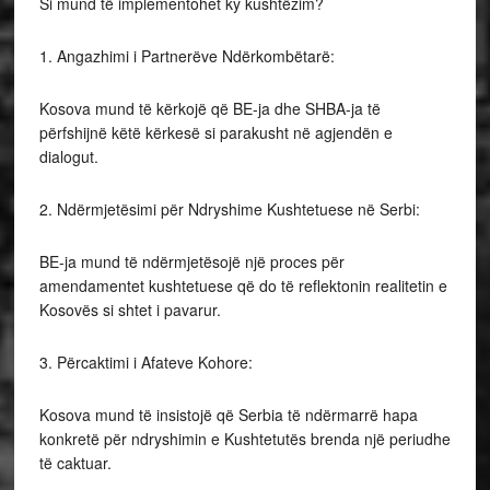
Si mund të implementohet ky kushtëzim?
1. Angazhimi i Partnerëve Ndërkombëtarë:
Kosova mund të kërkojë që BE-ja dhe SHBA-ja të
përfshijnë këtë kërkesë si parakusht në agjendën e
dialogut.
2. Ndërmjetësimi për Ndryshime Kushtetuese në Serbi:
BE-ja mund të ndërmjetësojë një proces për
amendamentet kushtetuese që do të reflektonin realitetin e
Kosovës si shtet i pavarur.
3. Përcaktimi i Afateve Kohore:
Kosova mund të insistojë që Serbia të ndërmarrë hapa
konkretë për ndryshimin e Kushtetutës brenda një periudhe
të caktuar.