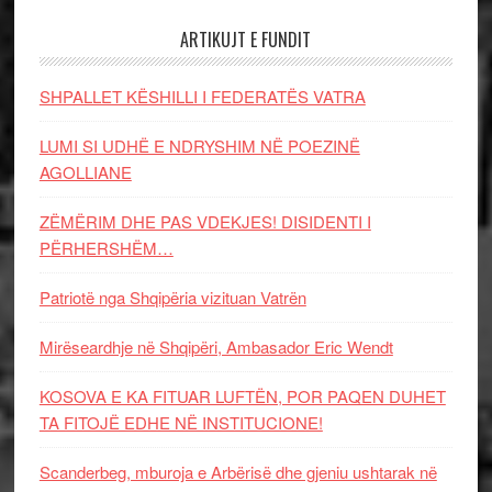
ARTIKUJT E FUNDIT
SHPALLET KËSHILLI I FEDERATËS VATRA
LUMI SI UDHË E NDRYSHIM NË POEZINË
AGOLLIANE
ZËMËRIM DHE PAS VDEKJES! DISIDENTI I
PËRHERSHËM…
Patriotë nga Shqipëria vizituan Vatrën
Mirëseardhje në Shqipëri, Ambasador Eric Wendt
KOSOVA E KA FITUAR LUFTËN, POR PAQEN DUHET
TA FITOJË EDHE NË INSTITUCIONE!
Scanderbeg, mburoja e Arbërisë dhe gjeniu ushtarak në