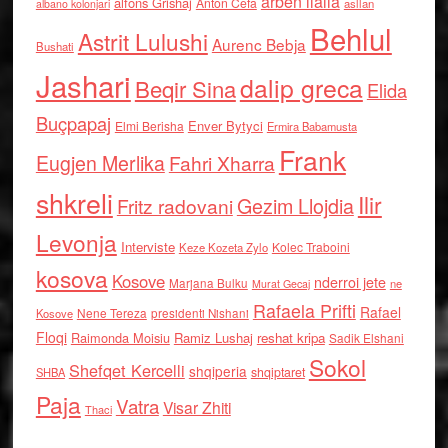
arben llalla
alfons Grishaj
Anton Cefa
asllan
albano kolonjari
Behlul
Astrit Lulushi
Aurenc Bebja
Bushati
Jashari
dalip greca
Beqir Sina
Elida
Buçpapaj
Enver Bytyci
Elmi Berisha
Ermira Babamusta
Frank
Eugjen Merlika
Fahri Xharra
shkreli
Ilir
Gezim Llojdia
Fritz radovani
Levonja
Interviste
Kolec Traboini
Keze Kozeta Zylo
kosova
Kosove
nderroi jete
Marjana Bulku
ne
Murat Gecaj
Rafaela Prifti
Rafael
Nene Tereza
Kosove
presidenti Nishani
Floqi
Raimonda Moisiu
Ramiz Lushaj
reshat kripa
Sadik Elshani
Sokol
Shefqet Kercelli
shqiperia
shqiptaret
SHBA
Paja
Vatra
Visar Zhiti
Thaci