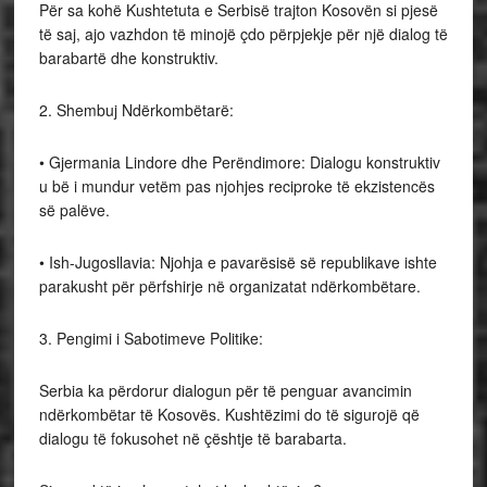
Për sa kohë Kushtetuta e Serbisë trajton Kosovën si pjesë
të saj, ajo vazhdon të minojë çdo përpjekje për një dialog të
barabartë dhe konstruktiv.
2. Shembuj Ndërkombëtarë:
• Gjermania Lindore dhe Perëndimore: Dialogu konstruktiv
u bë i mundur vetëm pas njohjes reciproke të ekzistencës
së palëve.
• Ish-Jugosllavia: Njohja e pavarësisë së republikave ishte
parakusht për përfshirje në organizatat ndërkombëtare.
3. Pengimi i Sabotimeve Politike:
Serbia ka përdorur dialogun për të penguar avancimin
ndërkombëtar të Kosovës. Kushtëzimi do të sigurojë që
dialogu të fokusohet në çështje të barabarta.