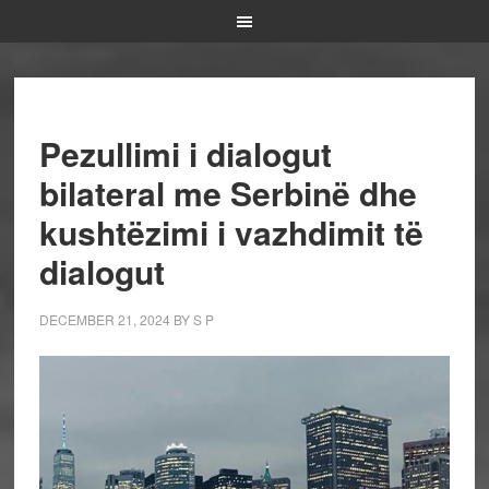
Pezullimi i dialogut
bilateral me Serbinë dhe
kushtëzimi i vazhdimit të
dialogut
DECEMBER 21, 2024
BY
S P