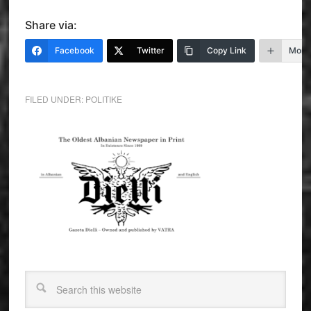
Share via:
Facebook
Twitter
Copy Link
More
FILED UNDER:
POLITIKE