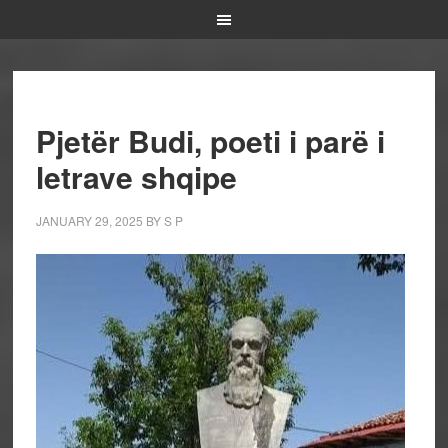
Pjetër Budi, poeti i parë i
letrave shqipe
JANUARY 29, 2025
BY
S P