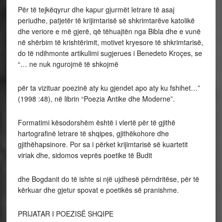
Për të tejkëqyrur dhe kapur gjurmët letrare të asaj
periudhe, patjetër të krijimtarisë së shkrimtarëve katolikë
dhe veriore e më gjerë, që tëhuajtën nga Bibla dhe e vunë
në shërbim të krishtërimit, motivet kryesore të shkrimtarisë,
do të ndihmonte artikulimi sugjerues i Benedeto Kroçes, se
“… ne nuk ngurojmë të shkojmë
për ta vizituar poezinë aty ku gjendet apo aty ku fshihet…”
(1998 :48), në librin “Poezia Antike dhe Moderne”.
Formatimi kësodorshëm është i vlertë për të gjithë
hartografinë letrare të shqipes, gjithëkohore dhe
gjithëhapsinore. Por sa i përket krijimtarisë së kuartetit
viriak dhe, sidomos veprës poetike të Budit
dhe Bogdanit do të ishte si një ujdhesë përndritëse, për të
kërkuar dhe gjetur spovat e poetikës së pranishme.
PRIJATAR I POEZISË SHQIPE