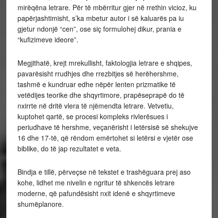
mirëqëna letrare. Për të mbërritur gjer në rrethin vicioz, ku
papërjashtimisht, s’ka mbetur autor i së kaluarës pa iu
gjetur ndonjë “cen”, ose siç formulohej dikur, prania e
“kufizimeve ideore”.
Megjithatë, krejt mrekullisht, faktologjia letrare e shqipes,
pavarësisht rrudhjes dhe rrezbitjes së herëhershme,
tashmë e kundruar edhe nëpër lenten prizmatike të
vetëdijes teorike dhe shqyrtimore, prapëseprapë do të
nxirrte në dritë vlera të njëmendta letrare. Vetvetiu,
kuptohet qartë, se procesi kompleks rivlerësues i
periudhave të hershme, veçanërisht i letërsisë së shekujve
16 dhe 17-të, që rëndom emërtohet si letërsi e vjetër ose
biblike, do të jap rezultatet e veta.
Bindja e tillë, përveçse në tekstet e trashëguara prej aso
kohe, lidhet me nivelin e ngritur të shkencës letrare
moderne, që pafundësisht nxit idenë e shqyrtimeve
shumëplanore.