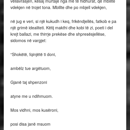
vëllavrasjen, kësaj murtaje nga më të hidhurat, që mbillte
vdekjen në trojet tona. Mbillte dhe po mbjell vdekjen,
në jug e veri, si një kukudh i keq, frikëndjellës, fatkob e pa
një grimë idealiteti. Këtij makthi dhe kobi të zi, poeti i del
krejt ballazi, me thirrje prekëse dhe shpresësjellëse,
sidomos në vargjet:
“Shokëtë, fqinjëtë ti doni,
ambëlz tue argëtuom,
Gjanë taj shpenzoni
atyne me u ndihmuom.
Mos vidhni, mos kusëroni,
posi disa janë msuom