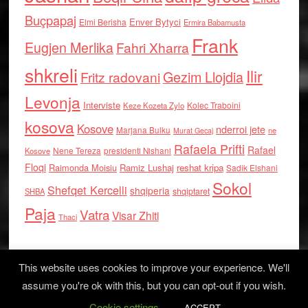
Buçpapaj
Enver Bytyci
Elmi Berisha
Ermira Babamusta
Frank
Eugjen Merlika
Fahri Xharra
shkreli
Ilir
Gezim Llojdia
Fritz radovani
Levonja
Interviste
Kolec Traboini
Keze Kozeta Zylo
kosova
Kosove
nderroi jete
Marjana Bulku
ne
Murat Gecaj
Rafaela Prifti
Rafael
Nene Tereza
Kosove
presidenti Nishani
Floqi
Raimonda Moisiu
Ramiz Lushaj
reshat kripa
Sadik Elshani
Sokol
Shefqet Kercelli
shqiperia
shqiptaret
SHBA
Paja
Vatra
Visar Zhiti
Thaci
This website uses cookies to improve your experience. We'll
assume you're ok with this, but you can opt-out if you wish.
Cookie settings
Log in
ACCEPT