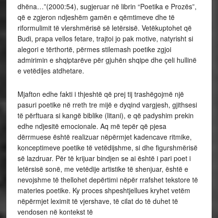
dhëna…”(2000:54), sugjeruar në librin “Poetika e Prozës”,
që e zgjeron ndjeshëm gamën e qëmtimeve dhe të
riformulimit të vlershmërisë së letërsisë. Vetëkuptohet që
Budi, prapa vellos fetare, trajtoi jo pak motive, natyrisht si
alegori e tërthortë, përmes stilemash poetike zgjoi
admirimin e shqiptarëve për gjuhën shqipe dhe çeli hullinë
e vetëdijes atdhetare.
Mjafton edhe fakti i thjeshtë që prej tij trashëgojmë një
pasuri poetike në rreth tre mijë e dyqind vargjesh, gjithsesi
të përftuara si kangë biblike (litani), e që padyshim prekin
edhe ndjesitë emocionale. Aq më tepër që pjesa
dërrmuese është realizuar nëpërmjet kadencave ritmike,
konceptimeve poetike të vetëdijshme, si dhe figurshmërisë
së lazdruar. Për të krijuar bindjen se ai është i pari poet i
letërsisë sonë, me vetëdije artistike të shenjuar, është e
nevojshme të thellohet depërtimi nëpër rrafshet tekstore të
materies poetike. Ky proces shpeshtjellues kryhet vetëm
nëpërmjet leximit të vjershave, të cilat do të duhet të
vendosen në kontekst të