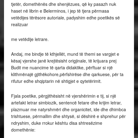
tjetër, domethënës dhe shenjëzues, që ky pasazh nuk
haset në librin e Belerminos, i jep të tjera përmasa
vetëdijes tërësore autoriale, padyshim edhe poetikës së
realizuar
me vetëdije letrare.
Andaj, me bindje të kthjellët, mund të themi se vargjet e
kësaj vjershe janë krejtësisht origjinale, të krijuara prej
Budit me nuancime të qarta didaktike, përftuar si një
klithmënajë gjithëkohore,përfshirëse dhe qarkuese, për ta
rifutur edhe shqiptarin në shtigjet e qytetërimit.
Fjala poetike, përgjithësisht në vjershërimin e tij, si një
artefakt letrar simbiozik, sentencë fetare dhe krijim letrar,
plazmuar me natyrshmëri dhe organicitet, ide dhe dhimbca
trishtuese, përmallim dhe shtysë, si dëshirë e shprehur për
ndryshim, duke rrokur kështu disa shtresëzime
domethënie: