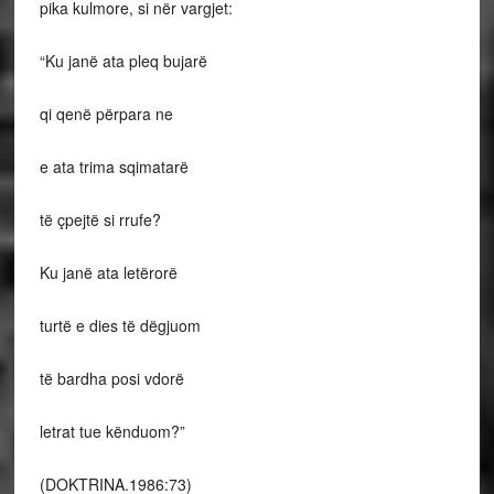
pika kulmore, si nër vargjet:
“Ku janë ata pleq bujarë
qi qenë përpara ne
e ata trima sqimatarë
të çpejtë si rrufe?
Ku janë ata letërorë
turtë e dies të dëgjuom
të bardha posi vdorë
letrat tue kënduom?”
(DOKTRINA.1986:73)