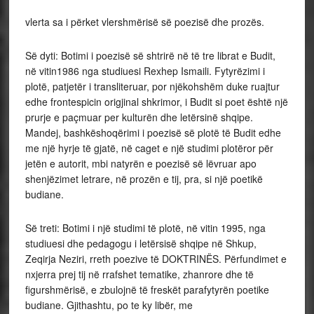
vlerta sa i përket vlershmërisë së poezisë dhe prozës.
Së dyti: Botimi i poezisë së shtrirë në të tre librat e Budit,
në vitin1986 nga studiuesi Rexhep Ismaili. Fytyrëzimi i
plotë, patjetër i transliteruar, por njëkohshëm duke ruajtur
edhe frontespicin origjinal shkrimor, i Budit si poet është një
prurje e paçmuar per kulturën dhe letërsinë shqipe.
Mandej, bashkëshoqërimi i poezisë së plotë të Budit edhe
me një hyrje të gjatë, në caget e një studimi plotëror për
jetën e autorit, mbi natyrën e poezisë së lëvruar apo
shenjëzimet letrare, në prozën e tij, pra, si një poetikë
budiane.
Së treti: Botimi i një studimi të plotë, në vitin 1995, nga
studiuesi dhe pedagogu i letërsisë shqipe në Shkup,
Zeqirja Neziri, rreth poezive të DOKTRINËS. Përfundimet e
nxjerra prej tij në rrafshet tematike, zhanrore dhe të
figurshmërisë, e zbulojnë të freskët parafytyrën poetike
budiane. Gjithashtu, po te ky libër, me