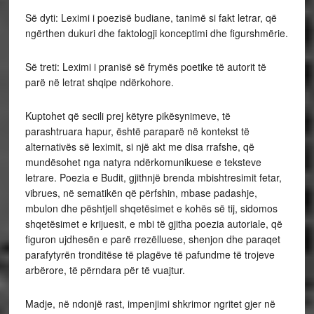
Së dyti: Leximi i poezisë budiane, tanimë si fakt letrar, që
ngërthen dukuri dhe faktologji konceptimi dhe figurshmërie.
Së treti: Leximi i pranisë së frymës poetike të autorit të
parë në letrat shqipe ndërkohore.
Kuptohet që secili prej këtyre pikësynimeve, të
parashtruara hapur, është paraparë në kontekst të
alternativës së leximit, si një akt me disa rrafshe, që
mundësohet nga natyra ndërkomunikuese e teksteve
letrare. Poezia e Budit, gjithnjë brenda mbishtresimit fetar,
vibrues, në sematikën që përfshin, mbase padashje,
mbulon dhe pështjell shqetësimet e kohës së tij, sidomos
shqetësimet e krijuesit, e mbi të gjitha poezia autoriale, që
figuron ujdhesën e parë rrezëlluese, shenjon dhe paraqet
parafytyrën tronditëse të plagëve të pafundme të trojeve
arbërore, të përndara për të vuajtur.
Madje, në ndonjë rast, impenjimi shkrimor ngritet gjer në