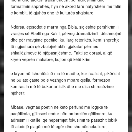
formatimin shprehës, hyn në akord fare natyrshëm me fatin
e kombit, të gjuhës dhe të kulturës shqiptare.
Ndërsa, episodet e marra nga Bibla, siç është përshkrimi i
vrasjes së Abelit nga Kaini, përveç dramatizimit, dëshmojnë
dhe për rravgime poetike, ku, larg retorikës, kemi shprehje
të ngjeshura që zbulojnë aktin gjakatar përmes
shkallëzimeve të njëpasnjëshme. Fakti se dorasi, ai që
kryen veprën makabre, kujton që këtë krim
e kryen në fshehtësinë ma të madhe, kur realisht, pikërisht
në ро ato çaste po e vëzhgon mbarë qiella, formëzon
kontrastin më të bukur artistik dhe me disa shtresëzime
njëherit.
Mbase, veçmas poetin në këto përfundime logjike të
paqëllimta, gjithsesi endur nën ombrellën qëllimore, ku
adresimi i këtillë, që nëpërmjet fokusimit të pasazhit biblik
të aludojë plagën më të egër dhe shumëshekullore,