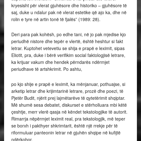
kryesisht për vlerat gjuhësore dhe historiko – gjuhësore të
saj, duke u ndalur pak në vlerat estetike që ajo ka, dhe në
rolin e tyre në artin tonë të fjalës” (1989: 28).
Deri para pak kohësh, po edhe tani, në jo pak mjedise kjo
periudhë nistore dhe tepër e vlertë, është heshtur si fakt
letrar. Kuptohet vetevetiu se shija e prapë e leximit, sipas
Eliotit, pra, duke i bërë verifikim social faktologjisë letrare,
ka krijuar vakum dhe hendek përndarës ndërmjet
periudhave të artshkrimit. Po ashtu,
po kjo shije e prapë e leximit, ka mënjanuar, pothuajse, si
arketip letrar dhe krijimtarinë letrare, prozë dhe poezi, të
Pjetër Budit, njërit prej lajmëtarëve të qytetërimit shqiptar.
Më shumë sesa debatet, diskurset e stërholluara mbi këtë
çeshtje, merr vlerë qasja në këndet tekstologjike të autorit.
Rimarrja nëpërmjet leximit real, pra tekstologjik, më teper
se borxh i pakthyer shkrimtarit, është një rrekje për të
riformuluar panteonin letrar në gjuhën shqipe në kufijtë
ndërkohor.