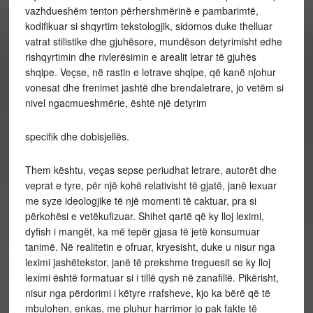
vazhdueshëm tenton përhershmërinë e pambarimtë,
kodifikuar si shqyrtim tekstologjik, sidomos duke thelluar
vatrat stilistike dhe gjuhësore, mundëson detyrimisht edhe
rishqyrtimin dhe rivlerësimin e arealit letrar të gjuhës
shqipe. Veçse, në rastin e letrave shqipe, që kanë njohur
vonesat dhe frenimet jashtë dhe brendaletrare, jo vetëm si
nivel ngacmueshmërie, është një detyrim
specifik dhe dobisjellës.
Them kështu, veças sepse periudhat letrare, autorët dhe
veprat e tyre, për një kohë relativisht të gjatë, janë lexuar
me syze ideologjike të një momenti të caktuar, pra si
përkohësi e vetëkufizuar. Shihet qartë që ky lloj leximi,
dyfish i mangët, ka më tepër gjasa të jetë konsumuar
tanimë. Në realitetin e ofruar, kryesisht, duke u nisur nga
leximi jashëtekstor, janë të prekshme treguesit se ky lloj
leximi është formatuar si i tillë qysh në zanafillë. Pikërisht,
nisur nga përdorimi i këtyre rrafsheve, kjo ka bërë që të
mbulohen, enkas, me pluhur harrimor jo pak fakte të