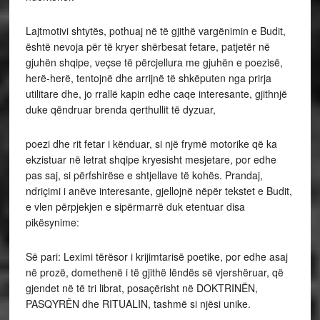
Lajtmotivi shtytës, pothuaj në të gjithë vargënimin e Budit,
është nevoja për të kryer shërbesat fetare, patjetër në
gjuhën shqipe, veçse të përcjellura me gjuhën e poezisë,
herë-herë, tentojnë dhe arrijnë të shkëputen nga prirja
utilitare dhe, jo rrallë kapin edhe caqe interesante, gjithnjë
duke qëndruar brenda qerthullit të dyzuar,
poezi dhe rit fetar i kënduar, si një frymë motorike që ka
ekzistuar në letrat shqipe kryesisht mesjetare, por edhe
pas saj, si përfshirëse e shtjellave të kohës. Prandaj,
ndriçimi i anëve interesante, gjellojnë nëpër tekstet e Budit,
e vlen përpjekjen e sipërmarrë duk etentuar disa
pikësynime:
Së pari: Leximi tërësor i krijimtarisë poetike, por edhe asaj
në prozë, domethenë i të gjithë lëndës së vjershëruar, që
gjendet në të tri librat, posaçërisht në DOKTRINËN,
PASQYRËN dhe RITUALIN, tashmë si njësi unike.