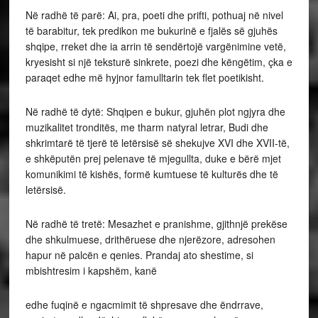
Në radhë të parë: Ai, pra, poeti dhe prifti, pothuaj në nivel
të barabitur, tek predikon me bukurinë e fjalës së gjuhës
shqipe, rreket dhe ia arrin të sendërtojë vargënimine vetë,
kryesisht si një teksturë sinkrete, poezi dhe këngëtim, çka e
paraqet edhe më hyjnor famulltarin tek flet poetikisht.
Në radhë të dytë: Shqipen e bukur, gjuhën plot ngjyra dhe
muzikalitet tronditës, me tharm natyral letrar, Budi dhe
shkrimtarë të tjerë të letërsisë së shekujve XVI dhe XVII-të,
e shkëputën prej pelenave të mjegullta, duke e bërë mjet
komunikimi të kishës, formë kumtuese të kulturës dhe të
letërsisë.
Në radhë të tretë: Mesazhet e pranishme, gjithnjë prekëse
dhe shkulmuese, drithëruese dhe njerëzore, adresohen
hapur në palcën e qenies. Prandaj ato shestime, si
mbishtresim i kapshëm, kanë
edhe fuqinë e ngacmimit të shpresave dhe ëndrrave,