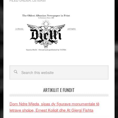
FILED UNDER:
LETERSI
ARTIKUJT E FUNDIT
Dom Ndre Mjeda, sipas dy figurave monumentale të
letrave shqipe, Ernest Koliqit dhe At Gjergj Fishta