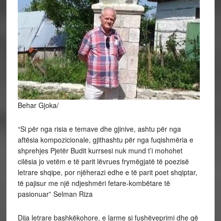
Behar Gjoka/
“Si për nga risia e temave dhe gjinive, ashtu për nga
aftësia kompozicionale, gjithashtu për nga fuqishmëria e
shprehjes Pjetër Budit kurrsesi nuk mund t’i mohohet
cilësia jo vetëm e të parit lëvrues frymëgjatë të poezisë
letrare shqipe, por njëherazi edhe e të parit poet shqiptar,
të pajisur me një ndjeshmëri fetare-kombëtare të
pasionuar” Selman Riza
Dija letrare bashkëkohore, e larme si fushëveprimi dhe që