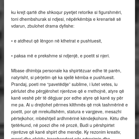
ku krejt qartë dhe shkoqur pyetjet retorike si figurshmëri,
toni dhembshurak si ndjesi, nëpërkëmbja e krenarisë së
vdarun, zbulohet drama dyfishe:
• e atdheut që lëngon në kthetrat e pushtuesit,
• paksa më e prekshme si ndjenjë, e poetit si njeri.
Mbase dhimbja personale ka shpirtëzuar edhe të parën,
natyrisht, si përjetim që ka sjellë këmba e pushtuesit.
Prandaj, poeti me “pavetëdije” sublime, i lutet vetes, iu
përlutet dhe përgjërohet njerëzve që e rrethojnë, atyre që
kanë veshë për të dëgjuar por edhe atyre që kanë sy për
me pa. Ai u drejtohet përmes klithmës që rrok tashmërinë e
poetit, por që mrekullishëm, statura e vargjeve, mesazhi
përtejkohor, mbështjell ardhmërinë këndejkohore. Këtu dhe
tjetërkund, në poezi dhe në prozë, Budi u përshpirtet
njerëzve që kanë shpirt dhe mendje. Ky rezonim kreativ,
moral dhe afektiv, transhendent për adresimin dhe