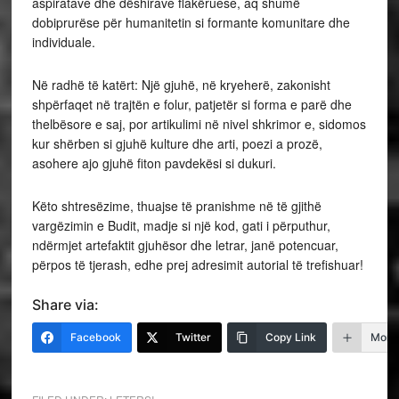
aspiratave dhe dëshirave flakëruese, aq shumë
dobiprurëse për humanitetin si formante komunitare dhe
individuale.
Në radhë të katërt: Një gjuhë, në kryeherë, zakonisht
shpërfaqet në trajtën e folur, patjetër si forma e parë dhe
thelbësore e saj, por artikulimi në nivel shkrimor e, sidomos
kur shërben si gjuhë kulture dhe arti, poezi a prozë,
asohere ajo gjuhë fiton pavdekësi si dukuri.
Këto shtresëzime, thuajse të pranishme në të gjithë
vargëzimin e Budit, madje si një kod, gati i përputhur,
ndërmjet artefaktit gjuhësor dhe letrar, janë potencuar,
përpos të tjerash, edhe prej adresimit autorial të trefishuar!
Share via:
Facebook
Twitter
Copy Link
More