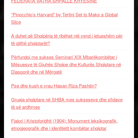
FEDERATA VATRA SHPALLË KRYESINË
“Pinocchio’s Harvard” by Tertini Set to Make a Global
Slice
A duhet që Shqipëria të ribëhet një vend i jetueshëm për
të gjithë shqiptarët?
Përfundoi me sukses Seminari XIX Mbarëkombëtar i
Mësuesve të Gjuhës Shqipe dhe Kulturës Shqiptare në
Diasporë dhe në Mërgatë
Pse dhe kush e vrau Hasan Riza Pashën?
Gruaja shqiptare në SHBA mes sukseseve dhe sfidave
të së ardhmes
Fjalori i Kristoforidhit (1904): Monument leksikografik,
etnogjeografik dhe i identitetit kombëtar shqiptar