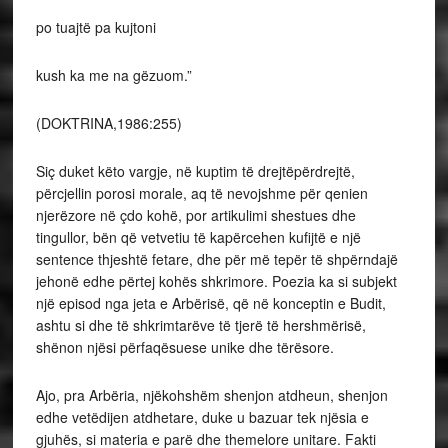
po tuajtë pa kujtoni
kush ka me na gëzuom.”
(DOKTRINA,1986:255)
Siç duket këto vargje, në kuptim të drejtëpërdrejtë,
përcjellin porosi morale, aq të nevojshme për qenien
njerëzore në çdo kohë, por artikulimi shestues dhe
tingullor, bën që vetvetiu të kapërcehen kufijtë e një
sentence thjeshtë fetare, dhe për më tepër të shpërndajë
jehonë edhe përtej kohës shkrimore. Poezia ka si subjekt
një episod nga jeta e Arbërisë, që në konceptin e Budit,
ashtu si dhe të shkrimtarëve të tjerë të hershmërisë,
shënon njësi përfaqësuese unike dhe tërësore.
Ajo, pra Arbëria, njëkohshëm shenjon atdheun, shenjon
edhe vetëdijen atdhetare, duke u bazuar tek njësia e
gjuhës, si materia e parë dhe themelore unitare. Fakti