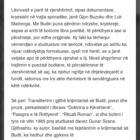
Lëvruesit e parë të vjershërimit, sipas dokumentave,
kryesisht në trajta sporadike, janë Gjon Buzuku dhe Luk
Matrenga. Me Budin puna qëndron ndryshe, kryekreje,
sepse ai arriti të botonte libra poetikë, të përkthyera ase si
përshtatje, por edhe origjinale. Ky fakt ka tërhequr
vëmendjen e studiuesve më seriozë, ndonëse po ashtu ka
vijuar ndërdyshja formatuese, qysh më herët, se a janë
vetjake apo të përkthyera vjershat e tij. Niveli shqyrtimor në
trajtimin e poezisë budiane, të përcaktimeve të
vlershmërisë së saj, ka njohur ngritje në dhjetevjeçarët e
fundit, sidomos me tre akte themelore të sendërgjuara në
këtë ndërkohë.
Së pari: Transliterimi i gjithë krijimtarisë së Budit, poezi dhe
prozë, përkatësisht i librave “Doktrina e Kërshtenë”,
“Pasqyra e të Rrëfyemit”, “Rituali Roman”, si dhe botimi i
tyre në vitin 1985 prej studiuesit danez Gunar Svane.
Gjithashtu, ky autor, bashkë me tejshkrimin e krijimtarisë së
Budit, ka hedhur dhe gjykime të