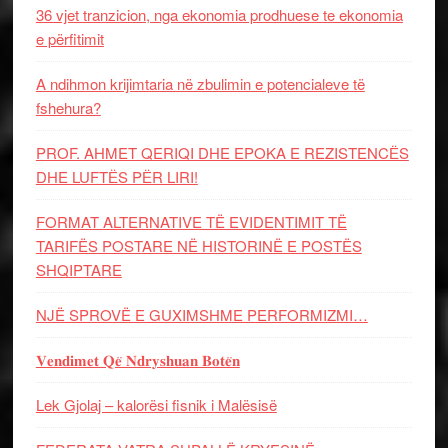
36 vjet tranzicion, nga ekonomia prodhuese te ekonomia
e përfitimit
A ndihmon krijimtaria në zbulimin e potencialeve të
fshehura?
PROF. AHMET QERIQI DHE EPOKA E REZISTENCЁS
DHE LUFTЁS PЁR LIRI!
FORMAT ALTERNATIVE TË EVIDENTIMIT TË
TARIFËS POSTARE NË HISTORINË E POSTËS
SHQIPTARE
NJË SPROVË E GUXIMSHME PERFORMIZMI…
𝐕𝐞𝐧𝐝𝐢𝐦𝐞𝐭 𝐐𝐞̈ 𝐍𝐝𝐫𝐲𝐬𝐡𝐮𝐚𝐧 𝐁𝐨𝐭𝐞̈𝐧
Lek Gjolaj – kalorësi fisnik i Malësisë