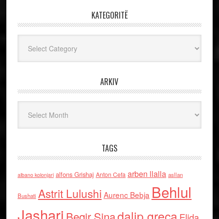
KATEGORITË
Kategoritë
ARKIV
Arkiv
TAGS
arben llalla
alfons Grishaj
Anton Cefa
asllan
albano kolonjari
Behlul
Astrit Lulushi
Aurenc Bebja
Bushati
Jashari
dalip greca
Beqir Sina
Elida