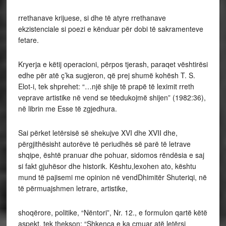
rrethanave krijuese, si dhe të atyre rrethanave
ekzistenciale si poezi e kënduar për dobi të sakramenteve
fetare.
Kryerja e këtij operacioni, përpos tjerash, paraqet vështirësi
edhe për atë ç’ka sugjeron, që prej shumë kohësh T. S.
Elot-i, tek shprehet: “…një shije të prapë të leximit rreth
veprave artistike në vend se tëedukojmë shijen” (1982:36),
në librin me Esse të zgjedhura.
Sai përket letërsisë së shekujve XVI dhe XVII dhe,
përgjithësisht autorëve të periudhës së parë të letrave
shqipe, është pranuar dhe pohuar, sidomos rëndësia e saj
si fakt gjuhësor dhe historik. Kështu,lexohen ato, kështu
mund të pajisemi me opinion në vendDhimitër Shuteriqi, në
të përmuajshmen letrare, artistike,
shoqërore, politike, “Nëntori”, Nr. 12., e formulon qartë këtë
aspekt, tek thekson: “Shkenca e ka çmuar atë letërsi