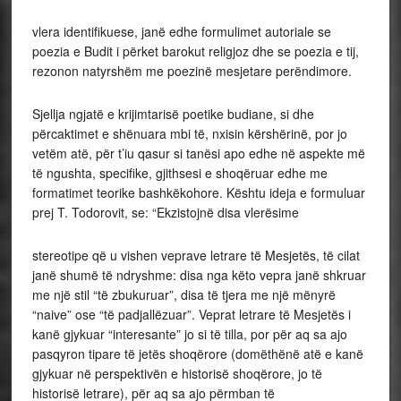
vlera identifikuese, janë edhe formulimet autoriale se
poezia e Budit i përket barokut religjoz dhe se poezia e tij,
rezonon natyrshëm me poezinë mesjetare perëndimore.
Sjellja ngjatë e krijimtarisë poetike budiane, si dhe
përcaktimet e shënuara mbi të, nxisin kërshërinë, por jo
vetëm atë, për t’iu qasur si tanësi apo edhe në aspekte më
të ngushta, specifike, gjithsesi e shoqëruar edhe me
formatimet teorike bashkëkohore. Kështu ideja e formuluar
prej T. Todorovit, se: “Ekzistojnë disa vlerësime
stereotipe që u vishen veprave letrare të Mesjetës, të cilat
janë shumë të ndryshme: disa nga këto vepra janë shkruar
me një stil “të zbukuruar”, disa të tjera me një mënyrë
“naive” ose “të padjallëzuar”. Veprat letrare të Mesjetës i
kanë gjykuar “interesante” jo si të tilla, por për aq sa ajo
pasqyron tipare të jetës shoqërore (domëthënë atë e kanë
gjykuar në perspektivën e historisë shoqërore, jo të
historisë letrare), për aq sa ajo përmban të