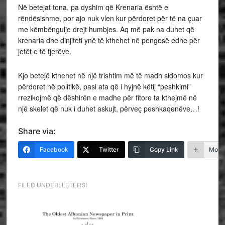
Në betejat tona, pa dyshim që Krenaria është e
rëndësishme, por ajo nuk vlen kur përdoret për të na çuar
me këmbëngulje drejt humbjes. Aq më pak na duhet që
krenaria dhe dinjiteti ynë të kthehet në pengesë edhe për
jetët e të tjerëve.
Kjo betejë kthehet në një trishtim më të madh sidomos kur
përdoret në politikë, pasi ata që i hyjnë këtij “peshkimi”
rrezikojmë që dëshirën e madhe për fitore ta kthejmë në
një skelet që nuk i duhet askujt, përveç peshkaqenëve…!
Share via:
Facebook
Twitter
Copy Link
More
FILED UNDER:
LETERSI