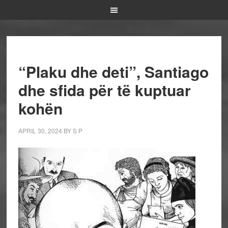
“Plaku dhe deti”, Santiago
dhe sfida për të kuptuar
kohën
APRIL 30, 2024
BY
S P