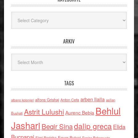
Kategoritë
ARKIV
Arkiv
TAGS
arben llalla
alfons Grishaj
Anton Cefa
asllan
albano kolonjari
Behlul
Astrit Lulushi
Aurenc Bebja
Bushati
Jashari
dalip greca
Beqir Sina
Elida
Buçpapaj
Enver Bytyci
Elmi Berisha
Ermira Babamusta