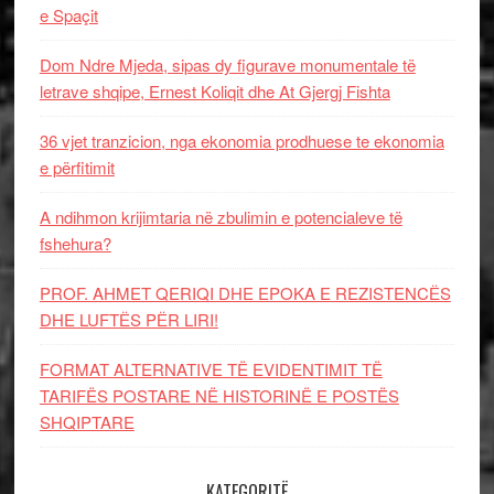
e Spaçit
Dom Ndre Mjeda, sipas dy figurave monumentale të
letrave shqipe, Ernest Koliqit dhe At Gjergj Fishta
36 vjet tranzicion, nga ekonomia prodhuese te ekonomia
e përfitimit
A ndihmon krijimtaria në zbulimin e potencialeve të
fshehura?
PROF. AHMET QERIQI DHE EPOKA E REZISTENCЁS
DHE LUFTЁS PЁR LIRI!
FORMAT ALTERNATIVE TË EVIDENTIMIT TË
TARIFËS POSTARE NË HISTORINË E POSTËS
SHQIPTARE
KATEGORITË