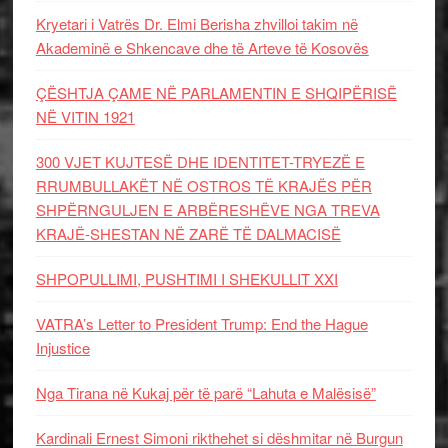
Kryetari i Vatrës Dr. Elmi Berisha zhvilloi takim në
Akademinë e Shkencave dhe të Arteve të Kosovës
ÇËSHTJA ÇAME NË PARLAMENTIN E SHQIPËRISË
NË VITIN 1921
300 VJET KUJTESË DHE IDENTITET-TRYEZË E
RRUMBULLAKËT NË OSTROS TË KRAJËS PËR
SHPËRNGULJEN E ARBËRESHËVE NGA TREVA
KRAJË-SHESTAN NË ZARË TË DALMACISË
SHPOPULLIMI, PUSHTIMI I SHEKULLIT XXI
VATRA’s Letter to President Trump: End the Hague
Injustice
Nga Tirana në Kukaj për të parë “Lahuta e Malësisë”
Kardinali Ernest Simoni rikthehet si dëshmitar në Burgun