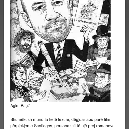
Agim Baçi/
Shumëkush mund ta ketë lexuar, dëgjuar apo parë film
përpjekjen e Santiagos, personazhit të një prej romaneve