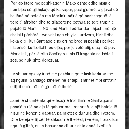
Por kjo fitore me peshkaqenin Mako është edhe nisja e
humbjes së gjithçkaje që ka kapur, pasi gjurmët e gjakut që
ka lënë në betejën me Marlinin bëjnë që peshkaqenë të
tjerë t’i afrohen dhe të gllabërojnë pothuajse tërë trupin e
pajetë të Marlinit. Në fund Marlini përfundon thjesht në një
skelet i përbërë kryesisht nga shtylla kurrizore, bishti dhe
koka e tij. Kur Santiago e nxjerr në breg ai peshk i përket
historisë, kuriozitetit, betejës, por jo vetë atij, e aq më pak
Manolinit, për të cilin Santiago u nis t’i tregonte se ishte i
zoti, se nuk ishte dorëzuar.
I trishtuar nga ky fund me peshkun që e kish kërkuar me
aq ngulm, Santiago kthehet në shtëpi, shtrihet mbi shtratin
e tij dhe bie në një gjumë të thellë.
Janë të shumtë ata që e lexojnë trishtimin e Santiagos si
pasojë e një beteje të gabuar me krenarinë, e një beteje të
nisur në kohën e gabuar, pa mjetet e duhura dhe i vetëm.
Dhe beteja e tij për të shkuar në thellësi, i vetëm, i braktisur
nga të gjithë, duke besuar se dikur kishte qenë i zoti në