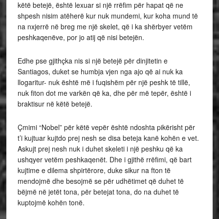
këtë betejë, është lexuar si një rrëfim për hapat që ne
shpesh nisim atëherë kur nuk mundemi, kur koha mund të
na nxjerrë në breg me një skelet, që i ka shërbyer vetëm
peshkaqenëve, por jo atij që nisi betejën.
Edhe pse gjithçka nis si një betejë për dinjitetin e
Santiagos, duket se humbja vjen nga ajo që ai nuk ka
llogaritur- nuk është më i fuqishëm për një peshk të tillë,
nuk fiton dot me varkën që ka, dhe për më tepër, është i
braktisur në këtë betejë.
Çmimi “Nobel” për këtë vepër është ndoshta pikërisht për
t’i kujtuar kujtdo prej nesh se disa beteja kanë kohën e vet.
Askujt prej nesh nuk i duhet skeleti i një peshku që ka
ushqyer vetëm peshkaqenët. Dhe i gjithë rrëfimi, që bart
kujtime e dilema shpirtërore, duke sikur na fton të
mendojmë dhe besojmë se për udhëtimet që duhet të
bëjmë në jetët tona, për betejat tona, do na duhet të
kuptojmë kohën tonë.