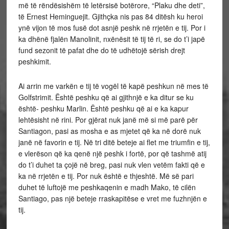
më të rëndësishëm të letërsisë botërore, “Plaku dhe deti”,
të Ernest Heminguejit. Gjithçka nis pas 84 ditësh ku heroi
ynë vijon të mos fusë dot asnjë peshk në rrjetën e tij. Por i
ka dhënë fjalën Manolinit, nxënësit të tij të ri, se do t’i japë
fund sezonit të pafat dhe do të udhëtojë sërish drejt
peshkimit.
Ai arrin me varkën e tij të vogël të kapë peshkun në mes të
Golfstrimit. Është peshku që ai gjithnjë e ka ditur se ku
është- peshku Marlin. Është peshku që ai e ka kapur
lehtësisht në rini. Por gjërat nuk janë më si më parë për
Santiagon, pasi as mosha e as mjetet që ka në dorë nuk
janë në favorin e tij. Në tri ditë beteje ai flet me triumfin e tij,
e vlerëson që ka qenë një peshk i fortë, por që tashmë atij
do t’i duhet ta çojë në breg, pasi nuk vlen vetëm fakti që e
ka në rrjetën e tij. Por nuk është e thjeshtë. Më së pari
duhet të luftojë me peshkaqenin e madh Mako, të cilën
Santiago, pas një beteje rraskapitëse e vret me fuzhnjën e
tij.