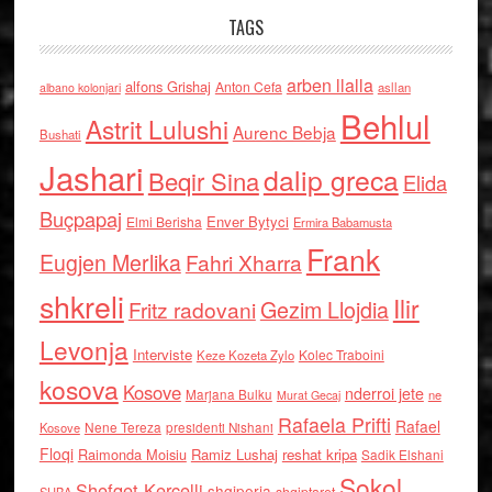
TAGS
arben llalla
alfons Grishaj
Anton Cefa
asllan
albano kolonjari
Behlul
Astrit Lulushi
Aurenc Bebja
Bushati
Jashari
dalip greca
Beqir Sina
Elida
Buçpapaj
Enver Bytyci
Elmi Berisha
Ermira Babamusta
Frank
Eugjen Merlika
Fahri Xharra
shkreli
Ilir
Gezim Llojdia
Fritz radovani
Levonja
Interviste
Kolec Traboini
Keze Kozeta Zylo
kosova
Kosove
nderroi jete
Marjana Bulku
ne
Murat Gecaj
Rafaela Prifti
Rafael
Nene Tereza
Kosove
presidenti Nishani
Floqi
Raimonda Moisiu
Ramiz Lushaj
reshat kripa
Sadik Elshani
Sokol
Shefqet Kercelli
shqiperia