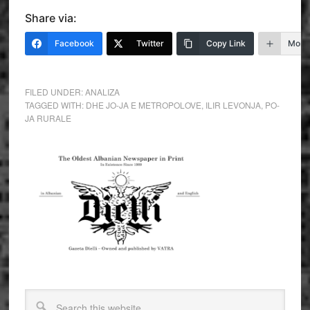
Share via:
Facebook
Twitter
Copy Link
More
FILED UNDER:
ANALIZA
TAGGED WITH:
DHE JO-JA E METROPOLOVE
,
ILIR LEVONJA
,
PO-
JA RURALE