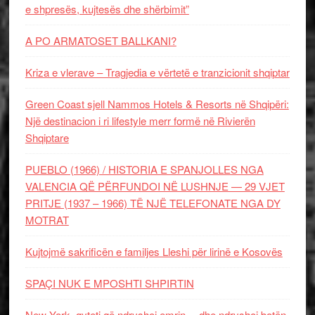
e shpresës, kujtesës dhe shërbimit”
A PO ARMATOSET BALLKANI?
Kriza e vlerave – Tragjedia e vërtetë e tranzicionit shqiptar
Green Coast sjell Nammos Hotels & Resorts në Shqipëri:
Një destinacion i ri lifestyle merr formë në Rivierën
Shqiptare
PUEBLO (1966) / HISTORIA E SPANJOLLES NGA
VALENCIA QË PËRFUNDOI NË LUSHNJE — 29 VJET
PRITJE (1937 – 1966) TË NJË TELEFONATE NGA DY
MOTRAT
Kujtojmë sakrificën e familjes Lleshi për lirinë e Kosovës
SPAÇI NUK E MPOSHTI SHPIRTIN
New York, qyteti që ndryshoi emrin… dhe ndryshoi botën