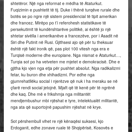
shtetëror. Një nga reformat e mëdha të Ataturkut.
Fuqizimin e pushtetit të tij. Duke i thënë turqëve rurale dhe
botës se po ngre një sistem presidencial të tipit amerikan
dhe francez. Mirëpo po t’i referohesh statistikave të
persekutimit të kundërshtarëve politikë, ai është jo një
shtetar sivëlla i amerikanëve a francezëve, por i Asadit në
Siri dhe Putinit në Rusi. Gjithsesi ajo që për tu theksuar
është një fakt ironik që, pas plot 100 vitesh nga era e
Turqisë moderne dhe europiane. Nga nismat e Ataturkut…,
Turqia sot po ha vetveten me mjetet e demokracisë. Dhe e
gjitha kjo vjen nga etja për pushtet absolut. Nga radikalizmi
fetar, ku buron dhe xhihadizmi. Por edhe nga
gjumrehatllëku social i njerëzve që nuk i ha meraku se në
çfarë rendi social jetojnë. Mjaft që të kenë për të ngrënë
dhe kaq. Dhe më e frikshmja nga militantët
mendjembushur mbi njëshat e tyre, intelektualët militantë,
nga ata që suportojnë papushim njëshat në krye.
Sot përshembull vihet re një kënaqësi suksesi, kjo
Erdoganit, edhe zonave ruale të Shqipërisë, Kosovës e