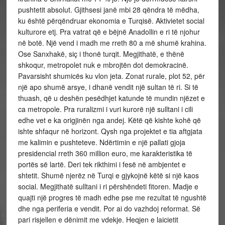
pushtetit absolut. Gjithsesi janë mbi 28 qëndra të mëdha,
ku është përqëndruar ekonomia e Turqisë. Aktivietet social
kulturore etj. Pra vatrat që e bëjnë Anadollin e ri të njohur
në botë. Një vend i madh me rreth 80 a më shumë krahina.
Ose Sanxhakë, siç i thonë turqit. Megjithatë, e thënë
shkoqur, metropolet nuk e mbrojtën dot demokracinë.
Pavarsisht shumicës ku vlon jeta. Zonat rurale, plot 52, për
një apo shumë arsye, i dhanë vendit një sultan të ri. Si të
thuash, që u deshën pesëdhjet katunde të mundin njëzet e
ca metropole. Pra ruralizmi i vuri kurorë një sulltani i cili
edhe vet e ka origjinën nga andej. Këtë që kishte kohë që
ishte shfaqur në horizont. Qysh nga projektet e tia aftgjata
me kalimin e pushteteve. Ndërtimin e një pallati gjoja
presidencial rreth 360 million euro, me karakteristika të
portës së lartë. Deri tek rikthimi i fesë në ambjentet e
shtetit. Shumë njerëz në Turqi e gjykojnë këtë si një kaos
social. Megjithatë sulltani i ri përshëndeti fitoren. Madje e
quajti një progres të madh edhe pse me rezultat të ngushtë
dhe nga periferia e vendit. Por ai do vazhdoj reformat. Së
pari risjellen e dënimit me vdekje. Heqjen e laicietit