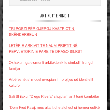
ARTIKUJT E FUNDIT
TRI POEZI PËR GJERGJ KASTRIOTIN-
SKËNDERBEUN
LETËR E ARKIVIT TE NAUM PRIFTIT NË
PERVJETORIN E PARE TE DRAGO SILIQIT
Oxhaku, nga elementi arkitektonik te simboli i trungut
familjar
Arbëreshët si model evropian i mbrojtjes së identitetit
kulturor
Sali Shijaku, “Diego Rivera” shqiptar i artit tonë kombëtar
“Dom Fred Kalaj, mes altarit dhe atdheut si hermeneutikë