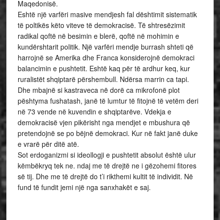
Maqedonisë.
Eshtë një varfëri masive mendjesh fal dështimit sistematik
të poltikës këto viteve të demokracisë. Të shtresëzimit
radikal qoftë në besimin e blerë, qoftë në mohimin e
kundërshtarit politik. Një varfëri mendje burrash shteti që
harrojnë se Amerika dhe Franca konsiderojnë demokraci
balancimin e pushtetit. Eshtë kaq për të ardhur keq, kur
ruralistët shqiptarë përshembull. Ndërsa marrin ca tapi.
Dhe mbajnë si kastraveca në dorë ca mikrofonë plot
pështyma fushatash, janë të lumtur të fitojnë të vetëm deri
në 73 vende në kuvendin e shqiptarëve. Vdekja e
demokracisë vjen pikërisht nga mendjet e mbushura që
pretendojnë se po bëjnë demokraci. Kur në fakt janë duke
e vrarë për ditë atë.
Sot erdoganizmi si ideollogji e pushtetit absolut është ulur
këmbëkryq tek ne. ndaj me të drejtë ne i gëzohemi fitores
së tij. Dhe me të drejtë do t’i rikthemi kultit të individit. Në
fund të fundit jemi një nga sanxhakët e saj.