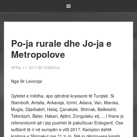
Po-ja rurale dhe Jo-ja e
Metropolove
APRIL 17, 2017
BY
DGRECA
Nga Ilir Levonja/
Qytetet e mëdha, apo qëndrat kryesore të Turqisë. Si
Stambolli, Antalia, Ankaraja, Izmiri, Adana, Van, Manisa,
Mugla, Dijarbakiri, Hataj, Çanakale, Shirnak, Balikeshir,
Tekirdazh, Bater, Hakari, Ajdini, Zongulaku etj…, I thane jo
referendumit që i jep pushtet të pakufizuar Erdoganit. Ose
sulltanit të ri në europën e vitit 2017. Kampion është
krahina e Shirnakut me 71 % jo. Një jo dërrmuese karshi