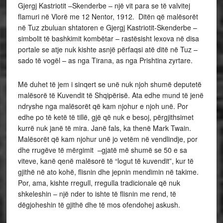
Gjergj Kastriotit –Skenderbe – një vit para se të valvitej
flamuri në Vlorë me 12 Nentor, 1912. Ditën që malësorët
në Tuz zbuluan shtatoren e Gjergj Kastriotit-Skenderbe –
simbolit të bashkimit kombëtar – rastësisht lexova në disa
portale se atje nuk kishte asnjë përfaqsi atë ditë në Tuz –
sado të vogël – as nga Tirana, as nga Prishtina zyrtare.
Më duhet të jem i sinqert se unë nuk njoh shumë deputetë
malësorë të Kuvendit të Shqipërisë. Ata edhe mund të jenë
ndryshe nga malësorët që kam njohur e njoh unë. Por
edhe po të ketë të tillë, gjë që nuk e besoj, përgjithsimet
kurrë nuk janë të mira. Janë fals, ka thenë Mark Twain.
Malësorët që kam njohur unë jo vetëm në vendlindje, por
dhe rrugëve të mërgimit –gjatë më shumë se 50 e sa
viteve, kanë qenë malësorë të “logut të kuvendit”, kur të
gjithë në ato kohë, flisnin dhe jepnin mendimin në takime.
Por, ama, kishte rregull, rregulla tradicionale që nuk
shkeleshin – një nder to ishte të flisnin me rend, të
dëgjoheshin të gjithë dhe të mos ofendohej askush.