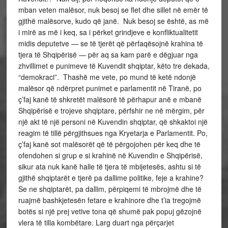
mban veten malësor, nuk besoj se flet dhe sillet në emër të
gjithë malësorve, kudo që janë. Nuk besoj se është, as më
i mirë as më i keq, sa i përket grindjeve e konfliktualitetit
midis deputetve — se të tjerët që përfaqësojnë krahina të
tjera të Shqipërisë — për aq sa kam parë e dëgjuar nga
zhvillimet e punimeve të Kuvendit shqiptar, këto tre dekada,
“demokraci”. Thashë me vete, po mund të ketë ndonjë
malësor që ndërpret punimet e parlamentit në Tiranë, po
ç’faj kanë të shkretët malësorë të përhapur anë e mbanë
Shqipërisë e trojeve shqiptare, përfshir ne në mërgim, për
një akt të një personi në Kuvendin shqiptar, që shkaktoi një
reagim të tillë përgjithsues nga Kryetarja e Parlamentit. Po,
ç’faj kanë sot malësorët që të përgojohen për keq dhe të
ofendohen si grup e si krahinë në Kuvendin e Shqipërisë,
sikur ata nuk kanë halle të tjera të mbijetesës, ashtu si të
gjithë shqiptarët e tjerë pa dallime politike, feje a krahine?
Se ne shqiptarët, pa dallim, përpiqemi të mbrojmë dhe të
ruajmë bashkjetesën fetare e krahinore dhe t’ia tregojmë
botës si një prej vetive tona që shumë pak popuj gëzojnë
vlera të tilla kombëtare. Larg duart nga përçarjet