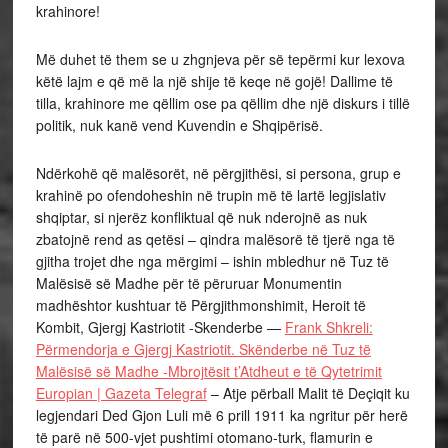
krahinore!
Më duhet të them se u zhgnjeva për së tepërmi kur lexova
këtë lajm e që më la një shije të keqe në gojë! Dallime të
tilla, krahinore me qëllim ose pa qëllim dhe një diskurs i tillë
politik, nuk kanë vend Kuvendin e Shqipërisë.
Ndërkohë që malësorët, në përgjithësi, si persona, grup e
krahinë po ofendoheshin në trupin më të lartë legjislativ
shqiptar, si njerëz konfliktual që nuk nderojnë as nuk
zbatojnë rend as qetësi – qindra malësorë të tjerë nga të
gjitha trojet dhe nga mërgimi – ishin mbledhur në Tuz të
Malësisë së Madhe për të përuruar Monumentin
madhështor kushtuar të Përgjithmonshimit, Heroit të
Kombit, Gjergj Kastriotit -Skenderbe —
Frank Shkreli:
Përmendorja e Gjergj Kastriotit. Skënderbe në Tuz të
Malësisë së Madhe -Mbrojtësit t’Atdheut e të Qytetrimit
Europian | Gazeta Telegraf
– Atje përball Malit të Deçiqit ku
legjendari Ded Gjon Luli më 6 prill 1911 ka ngritur për herë
të parë në 500-vjet pushtimi otomano-turk, flamurin e