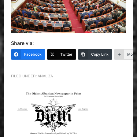
Share via:
Facebook
Twitter
Copy Link
More
FILED UNDER:
ANALIZA