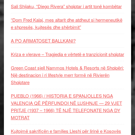
Sali Shijaku, “Diego Rivera” shqiptar i artit tonë kombëtar
“Dom Fred Kalaj, mes altarit dhe atdheut si hermeneutikë
e shpresës, kujtesës dhe shërbimit”
A PO ARMATOSET BALLKANI?
Kriza e vlerave – Tragjedia e vërtetë e tranzicionit shqiptar
Green Coast sjell Nammos Hotels & Resorts në Shqipëri:
Një destinacion i ri lifestyle merr formë në Rivierën
Shqiptare
PUEBLO (1966) / HISTORIA E SPANJOLLES NGA
VALENCIA QË PËRFUNDOI NË LUSHNJE — 29 VJET
PRITJE (1937 – 1966) TË NJË TELEFONATE NGA DY
MOTRAT
Kujtojmë sakrificën e familjes Lleshi për lirinë e Kosovës