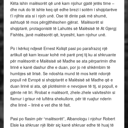
Këta ishin malësorët që unë kam njohur gjatë jetës time –
dhe nuk do të ishte keq që edhe brezi i sotëm i shqiptarëve
t’i njihte ata si i njoh unë. Ose të dinte pak më shumë,
ashtuqë të mos përgjithësohen gjërat. Malësorët si
shqiptarë, protagonistë të Lahutës së Malësisë të At Gjergj
Fishtës, janë malësorët që, kryesiht, kam njohur unë.
Po i kërkoj ndjesë Ernest Koliqit pasi po parafrazoj një
artikull që kam lexuar kohë më parë prej tij ku ai shkruante
për malësorët e Malësisë së Madhe se ata përparimin dhe
lirinë e kanë dashur dhe e duan, por jo në shkëmbim të
humbjes së lirisë. Se ndoshta mund të mos ketë ndonjë
popull në Evropë si shqiptarët e Malësisë së Madhe që e
duan lirinë si ata, që plotësimin e nevojave të tij, si popull, e
gjënte në liri. Rrobat e malësorit, zhele-zhele valviteshin si
flamur i grisur në luftëra shekullore, për të ruajtur nderin
dhe lirinë – lirinë e vet dhe të fisit.
Pasi po flasim për “malësorët”, Albanologu i njohur Robert
Elsie ka shkruar një libër siç kanë shkruar edhe të huaj të