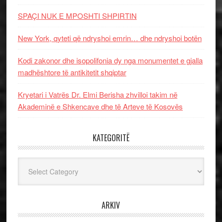
SPAÇI NUK E MPOSHTI SHPIRTIN
New York, qyteti që ndryshoi emrin… dhe ndryshoi botën
Kodi zakonor dhe isopolifonia dy nga monumentet e gjalla
madhështore të antikitetit shqiptar
Kryetari i Vatrës Dr. Elmi Berisha zhvilloi takim në
Akademinë e Shkencave dhe të Arteve të Kosovës
KATEGORITË
Kategoritë
ARKIV