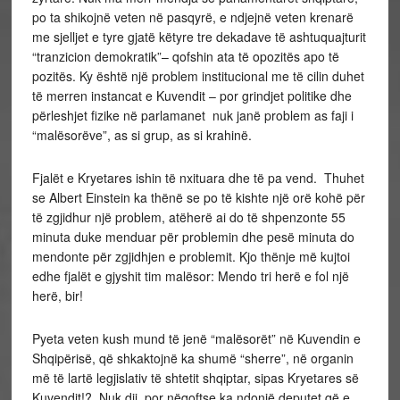
po ta shikojnë veten në pasqyrë, e ndjejnë veten krenarë
me sjelljet e tyre gjatë këtyre tre dekadave të ashtuquajturit
“tranzicion demokratik”– qofshin ata të opozitës apo të
pozitës. Ky është një problem institucional me të cilin duhet
të merren instancat e Kuvendit – por grindjet politike dhe
përleshjet fizike në parlamanet nuk janë problem as faji i
“malësorëve”, as si grup, as si krahinë.
Fjalët e Kryetares ishin të nxituara dhe të pa vend. Thuhet
se Albert Einstein ka thënë se po të kishte një orë kohë për
të zgjidhur një problem, atëherë ai do të shpenzonte 55
minuta duke menduar për problemin dhe pesë minuta do
mendonte për zgjidhjen e problemit. Kjo thënje më kujtoi
edhe fjalët e gjyshit tim malësor: Mendo tri herë e fol një
herë, bir!
Pyeta veten kush mund të jenë “malësorët” në Kuvendin e
Shqipërisë, që shkaktojnë ka shumë “sherre”, në organin
më të lartë legjislativ të shtetit shqiptar, sipas Kryetares së
Kuvendit!? Nuk dij, por nëqoftse ka ndonjë deputet që e