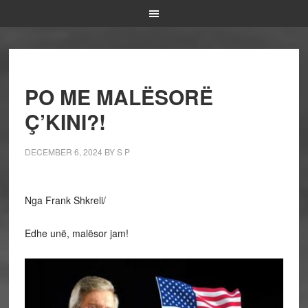
PO ME MALËSORË
Ç’KINI?!
DECEMBER 6, 2024
BY
S P
Nga Frank Shkreli/
Edhe unë, malësor jam!