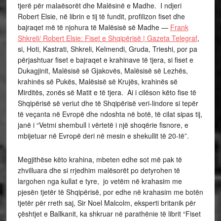
tjerë për malaësorët dhe Malësinë e Madhe. I ndjeri
Robert Elsie, në librin e tij të fundit, profilizon fiset dhe
bajraqet më të njohura të Malësisë së Madhe —
Frank
Shkreli/ Robert Elsie: Fiset e Shqipërisë | Gazeta Telegraf
,
si, Hoti, Kastrati, Shkreli, Kelmendi, Gruda, Trieshi, por pa
përjashtuar fiset e bajraqet e krahinave të tjera, si fiset e
Dukagjinit, Malësisë së Gjakovës, Malësisë së Lezhës,
krahinës së Pukës, Malësisë së Krujës, krahinës së
Mirditës, zonës së Matit e të tjera. Ai i cilëson këto fise të
Shqipërisë së veriut dhe të Shqipërisë veri-lindore si tepër
të veçanta në Evropë dhe ndoshta në botë, të cilat sipas tij,
janë i “Vetmi shembull i vërtetë i një shoqërie fisnore, e
mbijetuar në Evropë deri në mesin e shekullit të 20-të”.
Megjithëse këto krahina, mbeten edhe sot më pak të
zhvilluara dhe si rrjedhim malësorët po detyrohen të
largohen nga kullat e tyre, jo vetëm në krahasim me
pjesën tjetër të Shqipërisë, por edhe në krahasim me botën
tjetër për rreth saj, Sir Noel Malcolm, eksperti britanik për
çështjet e Ballkanit, ka shkruar në parathënie të librit “Fiset