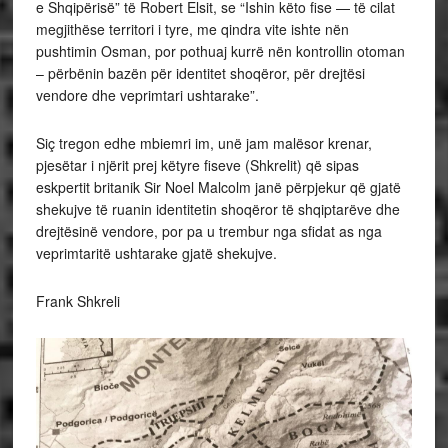
e Shqipërisë” të Robert Elsit, se “Ishin këto fise — të cilat
megjithëse territori i tyre, me qindra vite ishte nën
pushtimin Osman, por pothuaj kurrë nën kontrollin otoman
– përbënin bazën për identitet shoqëror, për drejtësi
vendore dhe veprimtari ushtarake”.
Siç tregon edhe mbiemri im, unë jam malësor krenar,
pjesëtar i njërit prej këtyre fiseve (Shkrelit) që sipas
eskpertit britanik Sir Noel Malcolm janë përpjekur që gjatë
shekujve të ruanin identitetin shoqëror të shqiptarëve dhe
drejtësinë vendore, por pa u trembur nga sfidat as nga
veprimtaritë ushtarake gjatë shekujve.
Frank Shkreli