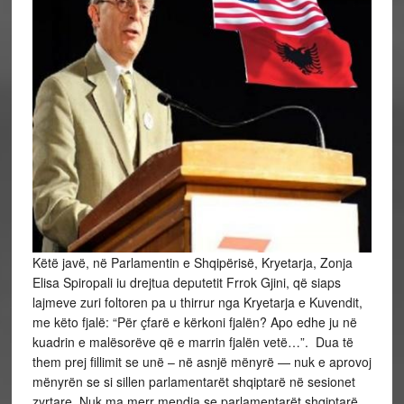
Këtë javë, në Parlamentin e Shqipërisë, Kryetarja, Zonja
Elisa Spiropali iu drejtua deputetit Frrok Gjini, që siaps
lajmeve zuri foltoren pa u thirrur nga Kryetarja e Kuvendit,
me këto fjalë: “Për çfarë e kërkoni fjalën? Apo edhe ju në
kuadrin e malësorëve që e marrin fjalën vetë…”. Dua të
them prej fillimit se unë – në asnjë mënyrë — nuk e aprovoj
mënyrën se si sillen parlamentarët shqiptarë në sesionet
zyrtare. Nuk ma merr mendja se parlamentarët shqiptarë,