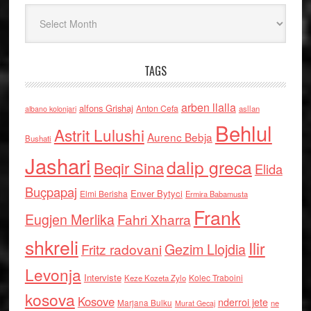
Arkiv
TAGS
arben llalla
alfons Grishaj
Anton Cefa
asllan
albano kolonjari
Behlul
Astrit Lulushi
Aurenc Bebja
Bushati
Jashari
dalip greca
Beqir Sina
Elida
Buçpapaj
Enver Bytyci
Elmi Berisha
Ermira Babamusta
Frank
Eugjen Merlika
Fahri Xharra
shkreli
Ilir
Gezim Llojdia
Fritz radovani
Levonja
Interviste
Kolec Traboini
Keze Kozeta Zylo
kosova
Kosove
nderroi jete
Marjana Bulku
ne
Murat Gecaj