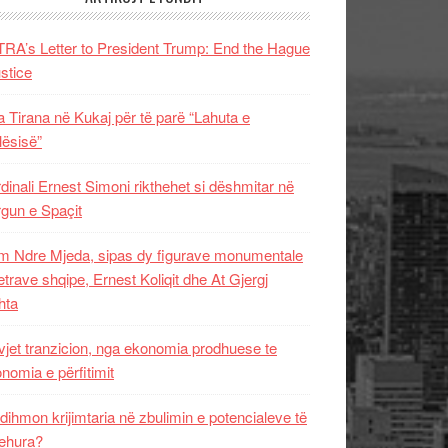
RA’s Letter to President Trump: End the Hague
ustice
 Tirana në Kukaj për të parë “Lahuta e
ësisë”
dinali Ernest Simoni rikthehet si dëshmitar në
gun e Spaçit
 Ndre Mjeda, sipas dy figurave monumentale
letrave shqipe, Ernest Koliqit dhe At Gjergj
hta
vjet tranzicion, nga ekonomia prodhuese te
nomia e përfitimit
dihmon krijimtaria në zbulimin e potencialeve të
ehura?