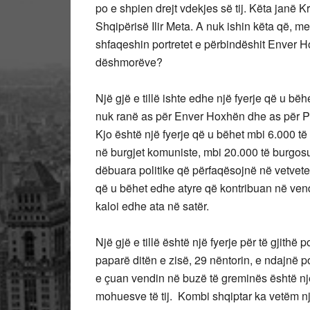
po e shpien drejt vdekjes së tij. Këta janë K
Shqipërisë Ilir Meta. A nuk ishin këta që, me
shfaqeshin portretet e përbindëshit Enver H
dëshmorëve?
Një gjë e tillë ishte edhe një fyerje që u bëh
nuk ranë as për Enver Hoxhën dhe as për Par
Kjo është një fyerje që u bëhet mbi 6.000 t
në burgjet komuniste, mbi 20.000 të burgosu
dëbuara politike që përfaqësojnë në vetvete 
që u bëhet edhe atyre që kontribuan në vend
kaloi edhe ata në satër.
Një gjë e tillë është një fyerje për të gjithë
paparë ditën e zisë, 29 nëntorin, e ndajnë p
e çuan vendin në buzë të greminës është nj
mohuesve të tij. Kombi shqiptar ka vetëm një