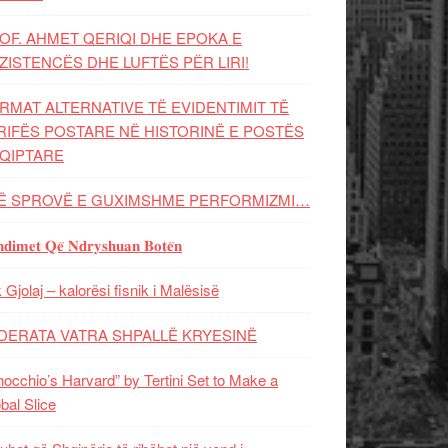
OF. AHMET QERIQI DHE EPOKA E
ZISTENCЁS DHE LUFTЁS PЁR LIRI!
RMAT ALTERNATIVE TË EVIDENTIMIT TË
RIFËS POSTARE NË HISTORINË E POSTËS
QIPTARE
Ë SPROVË E GUXIMSHME PERFORMIZMI…
𝐝𝐢𝐦𝐞𝐭 𝐐𝐞̈ 𝐍𝐝𝐫𝐲𝐬𝐡𝐮𝐚𝐧 𝐁𝐨𝐭𝐞̈𝐧
 Gjolaj – kalorësi fisnik i Malësisë
DERATA VATRA SHPALLË KRYESINË
nocchio’s Harvard” by Tertini Set to Make a
bal Slice