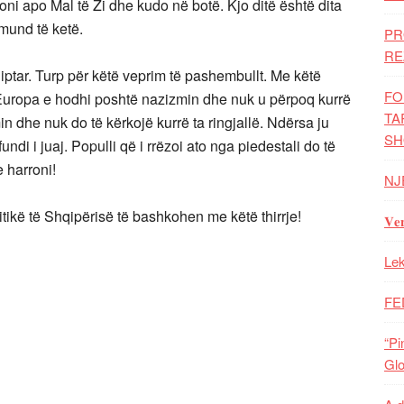
i apo Mal të Zi dhe kudo në botë. Kjo ditë është dita
 mund të ketë.
PR
RE
qiptar. Turp për këtë veprim të pashembullt. Me këtë
FO
 Europa e hodhi poshtë nazizmin dhe nuk u përpoq kurrë
TA
n dhe nuk do të kërkojë kurrë ta ringjallë. Ndërsa ju
SH
ndi i juaj. Populli që i rrëzoi ato nga piedestali do të
 harroni!
NJ
litikë të Shqipërisë të bashkohen me këtë thirrje!
𝐕𝐞
Lek
FE
“Pi
Glo