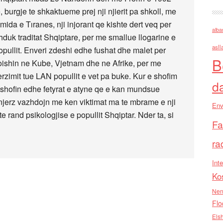
, burgje te shkaktueme prej nji njierit pa shkoll, me
ida e Tıranes, nji injorant qe kishte dert veq per
alba
duk traditat Shqiptare, per me smallue llogarine e
asll
popullit. Enveri zdeshi edhe fushat dhe malet per
B
ishin ne Kube, Vjetnam dhe ne Afrike, per me
rzimit tue LAN popullit e vet pa buke. Kur e shofim
d
e shofin edhe fetyrat e atyne qe e kan mundsue
 njerz vazhdojn me ken viktimat ma te mbrame e nji
Env
 rand psikologjise e popullit Shqiptar. Nder ta, si
Fa
ra
Inte
Ko
Nen
Flo
Els