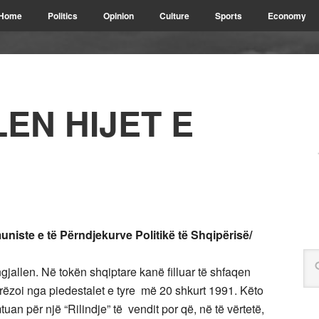
Home
Politics
Opinion
Culture
Sports
Economy
EN HIJET E
uniste e të Përndjekurve Politikë
të Shqipërisë/
ngjallen. Në tokën shqiptare kanë filluar të shfaqen
i rrëzoi nga piedestalet e tyre më 20 shkurt 1991. Këto
tuan për një “Rilindje” të vendit por që, në të vërtetë,