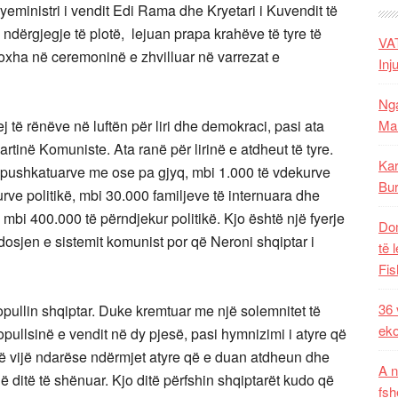
ryeministri i vendit Edi Rama dhe Kryetari i Kuvendit të
 ndërgjegje të plotë, lejuan prapa krahëve të tyre të
VAT
oxha në ceremoninë e zhvilluar në varrezat e
Inj
Nga
ej të rënëve në luftën për liri dhe demokraci, pasi ata
Mal
tinë Komuniste. Ata ranë për lirinë e atdheut të tyre.
Kar
ë pushkatuarve me ose pa gjyq, mbi 1.000 të vdekurve
Bur
rve politikë, mbi 30.000 familjeve të internuara dhe
mbi 400.000 të përndjekur politikë. Kjo është një fyerje
Dom
osjen e sistemit komunist por që Neroni shqiptar i
të 
Fis
36 
 popullin shqiptar. Duke kremtuar me një solemnitet të
eko
opullsinë e vendit në dy pjesë, pasi hymnizimi i atyre që
ë vijë ndarëse ndërmjet atyre që e duan atdheun dhe
A n
 ditë të shënuar. Kjo ditë përfshin shqiptarët kudo që
fsh