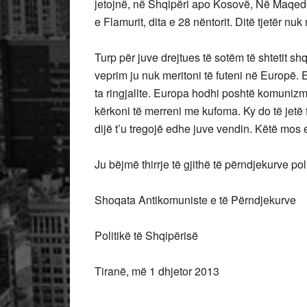
jetojnë, në Shqipëri apo Kosovë, Në Maqedon
e Flamurit, dita e 28 nëntorit. Ditë tjetër nuk
Turp për juve drejtues të sotëm të shtetit sh
veprim ju nuk meritoni të futeni në Europë.
ta ringjallte. Europa hodhi poshtë komunizmi
kërkoni të merreni me kufoma. Ky do të jetë fu
dijë t’u tregojë edhe juve vendin. Këtë mos e
Ju bëjmë thirrje të gjithë të përndjekurve po
Shoqata Antikomuniste e të Përndjekurve
Politikë të Shqipërisë
Tiranë, më 1 dhjetor 2013