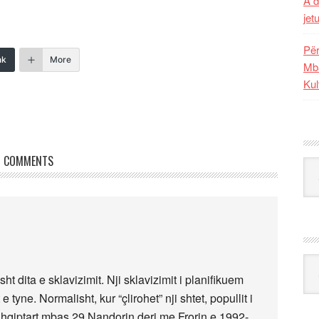
A d
jet
Për
nk
More
Mba
Kul
COMMENTS
Kat
Ark
sht dita e sklavizimit. Nji sklavizimit i planifikuem
tyne. Normalisht, kur “çlirohet” nji shtet, popullit i
. Shqiptart mbas 29 Nandorin deri me Frorin e 1992-