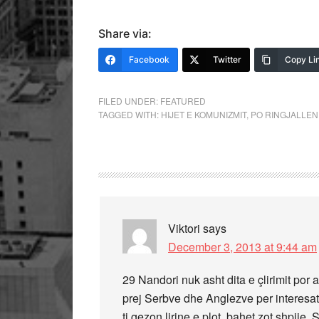
Share via:
Facebook
Twitter
Copy Li
FILED UNDER:
FEATURED
TAGGED WITH:
HIJET E KOMUNIZMIT
,
PO RINGJALLEN
Viktori
says
December 3, 2013 at 9:44 am
29 Nandori nuk asht dita e çlirimit por a
prej Serbve dhe Anglezve per interesat e 
ti gezon lirine e plot, bahet zot shpije