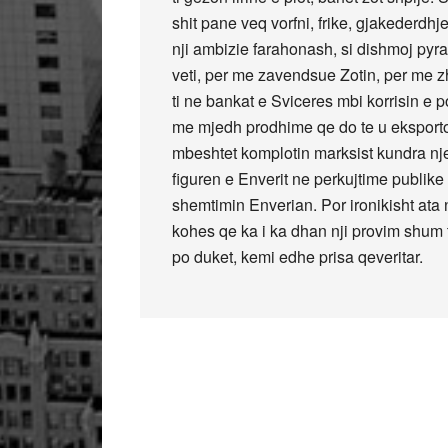
shit pane veq vorfni, frike, gjakederdhje
nji ambizie farahonash, si dishmoj pyram
veti, per me zavendsue Zotin, per me zh
ti ne bankat e Sviceres mbi korrisin e 
me mjedh prodhime qe do te u eksporto
mbeshtet komplotin marksist kundra nje
figuren e Enverit ne perkujtime publik
shemtimin Enverian. Por ironikisht ata
kohes qe ka i ka dhan nji provim shum te
po duket, kemi edhe prisa qeveritar.