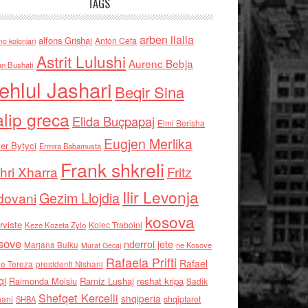
TAGS
arben llalla
alfons Grishaj
Anton Cefa
no kolonjari
Astrit Lulushi
Aurenc Bebja
an Bushati
ehlul Jashari
Beqir Sina
alip greca
Elida Buçpapaj
Elmi Berisha
Eugjen Merlika
er Bytyci
Ermira Babamusta
Frank shkreli
hri Xharra
Fritz
Ilir Levonja
Gezim Llojdia
dovani
kosova
rviste
Kolec Traboini
Keze Kozeta Zylo
sove
nderroi jete
Marjana Bulku
ne Kosove
Murat Gecaj
Rafaela Prifti
Rafael
e Tereza
presidenti Nishani
qi
Raimonda Moisiu
Ramiz Lushaj
reshat kripa
Sadik
Shefqet Kercelli
shqiperia
hani
shqiptaret
SHBA