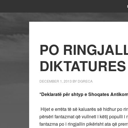
PO RINGJALL
DIKTATURES
DECEMBER 1, 2013
BY
DGRECA
*Deklaratë për shtyp e Shoqates Antikom
Hijet e errëta të së kaluarës së hidhur po ri
përsëri fantazmat që vullneti i këtij populli 
fantazma po i ringjallin pikërisht ata që prem