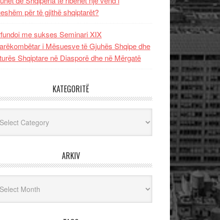
uhet që Shqipëria të ribëhet një vend i
ueshëm për të gjithë shqiptarët?
fundoi me sukses Seminari XIX
rëkombëtar i Mësuesve të Gjuhës Shqipe dhe
turës Shqiptare në Diasporë dhe në Mërgatë
KATEGORITË
egoritë
ARKIV
iv