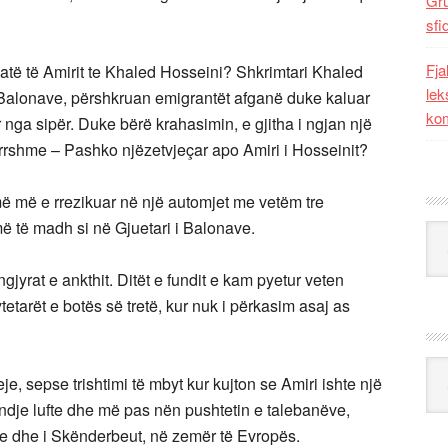
Gr
sfi
Fja
 atë të Amirit te Khaled Hosseini? Shkrimtari Khaled
lek
 Balonave, përshkruan emigrantët afganë duke kaluar
kom
r nga sipër. Duke bërë krahasimin, e gjitha i ngjan një
rrshme – Pashko njëzetvjeçar apo Amiri i Hosseinit?
më më e rrezikuar në një automjet me vetëm tre
ë të madh si në Gjuetari i Balonave.
Kat
jyrat e ankthit. Ditët e fundit e kam pyetur veten
tetarët e botës së tretë, kur nuk i përkasim asaj as
Ark
e, sepse trishtimi të mbyt kur kujton se Amiri ishte një
ndje lufte dhe më pas nën pushtetin e talebanëve,
e dhe i Skënderbeut, në zemër të Evropës.