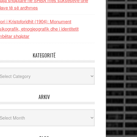
uaja shqiptare në SHBA mes sukseseve dhe
dave të së ardhmes
lori i Kristoforidhit (1904): Monument
sikografik, etnogjeografik dhe i identitetit
bëtar shqiptar
KATEGORITË
egoritë
ARKIV
iv