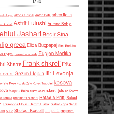
TAGS
arben llalla
alfons Grishaj
Anton Cefa
no kolonjari
Astrit Lulushi
Aurenc Bebja
an Bushati
ehlul Jashari
Beqir Sina
alip greca
Elida Buçpapaj
Elmi Berisha
Eugjen Merlika
er Bytyci
Ermira Babamusta
Frank shkreli
hri Xharra
Fritz
Ilir Levonja
Gezim Llojdia
dovani
kosova
rviste
Kolec Traboini
Keze Kozeta Zylo
sove
nderroi jete
Marjana Bulku
ne Kosove
Murat Gecaj
Rafaela Prifti
Rafael
e Tereza
presidenti Nishani
qi
Raimonda Moisiu
Ramiz Lushaj
reshat kripa
Sadik
Shefqet Kercelli
shqiperia
hani
shqiptaret
SHBA