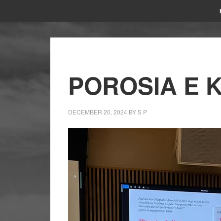
POROSIA E 
DECEMBER 20, 2024
BY
S P