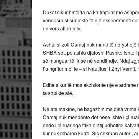
Duket sikur historia na ka trajtuar me ashp
vendosur si subjekte të një eksperimenti soc
univers alternativ.
Ashtu si zoti Camaj nuk mund të ndryshojë l
SHBA sot, po ashtu djaloshi Pashko ishte i p
së munguar të lirisë në vendlindje. Ndaj zgjo
t’u ngritur mbi të – si Nautilusi i Zhyl Vernit,
Edhe sikur të mos ekzistonte një e ardhme 
ta shpikte atë.
Në atë makinë, në bagazhin me disa vrima ku
Camaj nuk mendonte dot nëse ishte i çliruar ng
ende i çliruar nga frika e atij udhëtimi kalva
kur nuk mbaron kurrë. Siç shkruan autori, ai 