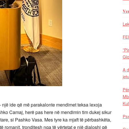
𝐕𝐞
Lek
FE
“Pi
Glo
A d
jet
Për
Mba
Kul
– një ide që më parakalonte mendimet teksa lexoja
ashko Camaj, herë pas here në mendimin tim dukej sikur
Pse
iptare, si Pashko Vasa. Mes tyre ka mjaft të përbashkëta,
 romanit, tronditesh nga të vërtetat e një djaloshi që