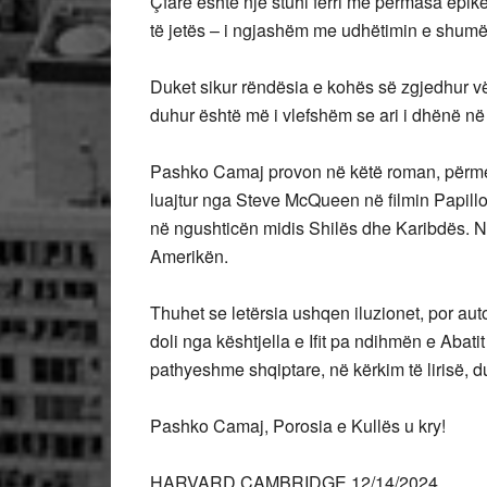
Çfarë është një stuhi ferri me përmasa epi
të jetës – i ngjashëm me udhëtimin e shumë
Duket sikur rëndësia e kohës së zgjedhur vë
duhur është më i vlefshëm se ari i dhënë në
Pashko Camaj provon në këtë roman, përmes 
luajtur nga Steve McQueen në filmin Papillon,
në ngushticën midis Shilës dhe Karibdës. Në
Amerikën.
Thuhet se letërsia ushqen iluzionet, por au
doli nga kështjella e Ifit pa ndihmën e Abat
pathyeshme shqiptare, në kërkim të lirisë, du
Pashko Camaj, Porosia e Kullës u kry!
HARVARD CAMBRIDGE 12/14/2024