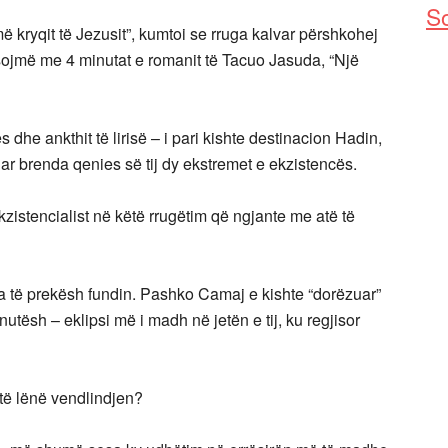
So
ë kryqit të Jezusit”, kumtoi se rruga kalvar përshkohej
ojmë me 4 minutat e romanit të Tacuo Jasuda, “Një
 dhe ankthit të lirisë – i pari kishte destinacion Hadin,
ar brenda qenies së tij dy ekstremet e ekzistencës.
zistencialist në këtë rrugëtim që ngjante me atë të
sa të prekësh fundin. Pashko Camaj e kishte “dorëzuar”
nutësh – eklipsi më i madh në jetën e tij, ku regjisor
të lënë vendlindjen?