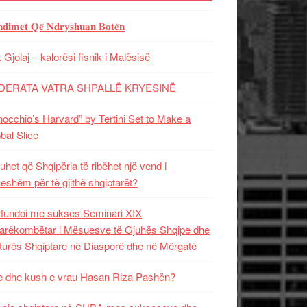
𝐝𝐢𝐦𝐞𝐭 𝐐𝐞̈ 𝐍𝐝𝐫𝐲𝐬𝐡𝐮𝐚𝐧 𝐁𝐨𝐭𝐞̈𝐧
 Gjolaj – kalorësi fisnik i Malësisë
DERATA VATRA SHPALLË KRYESINË
nocchio’s Harvard” by Tertini Set to Make a
bal Slice
uhet që Shqipëria të ribëhet një vend i
ueshëm për të gjithë shqiptarët?
fundoi me sukses Seminari XIX
rëkombëtar i Mësuesve të Gjuhës Shqipe dhe
turës Shqiptare në Diasporë dhe në Mërgatë
 dhe kush e vrau Hasan Riza Pashën?