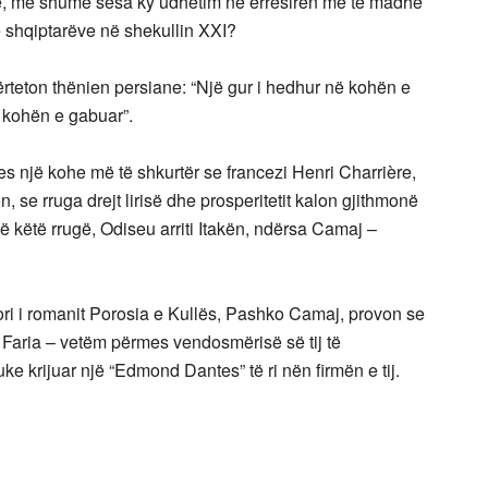
ke, më shumë sesa ky udhëtim në errësirën më të madhe
 shqiptarëve në shekullin XXI?
rteton thënien persiane: “Një gur i hedhur në kohën e
 kohën e gabuar”.
një kohe më të shkurtër se francezi Henri Charrière,
 se rruga drejt lirisë dhe prosperitetit kalon gjithmonë
 këtë rrugë, Odiseu arriti Itakën, ndërsa Camaj –
tori i romanit Porosia e Kullës, Pashko Camaj, provon se
it Faria – vetëm përmes vendosmërisë së tij të
ke krijuar një “Edmond Dantes” të ri nën firmën e tij.