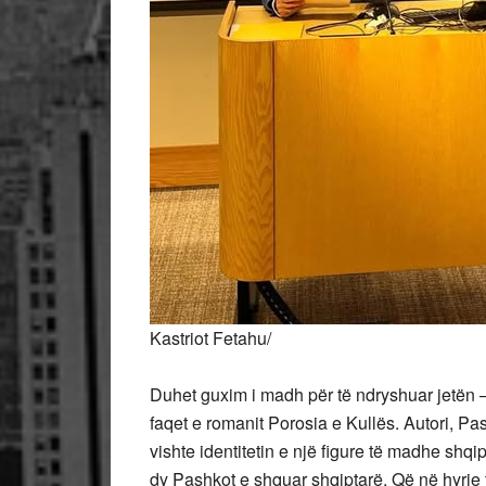
Kastriot Fetahu/
Duhet guxim i madh për të ndryshuar jetën 
faqet e romanit Porosia e Kullës. Autori, P
vishte identitetin e një figure të madhe shq
dy Pashkot e shquar shqiptarë. Që në hyrje të