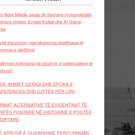
 Ndre Mjeda, sipas dy figurave monumentale
letrave shqipe, Ernest Koliqit dhe At Gjergj
hta
vjet tranzicion, nga ekonomia prodhuese te
nomia e përfitimit
dihmon krijimtaria në zbulimin e potencialeve të
ehura?
OF. AHMET QERIQI DHE EPOKA E
ZISTENCЁS DHE LUFTЁS PЁR LIRI!
RMAT ALTERNATIVE TË EVIDENTIMIT TË
RIFËS POSTARE NË HISTORINË E POSTËS
QIPTARE
Ë SPROVË E GUXIMSHME PERFORMIZMI…