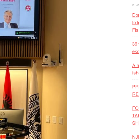
Dom
të 
Fis
36 
eko
A n
fsh
PR
RE
FO
TA
SH
NJ