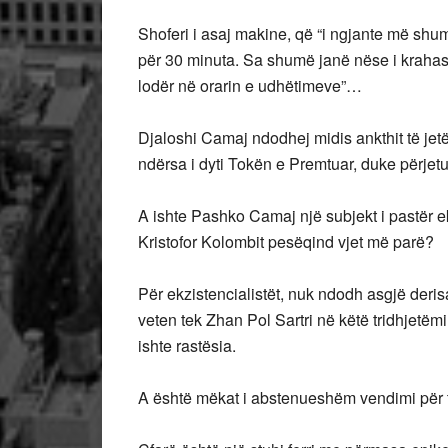
Shoferi i asaj makine, që “i ngjante më shum
për 30 minuta. Sa shumë janë nëse i krahas
lodër në orarin e udhëtimeve”…
Djaloshi Camaj ndodhej midis ankthit të jetës
ndërsa i dyti Tokën e Premtuar, duke përjetu
A ishte Pashko Camaj një subjekt i pastër ek
Kristofor Kolombit pesëqind vjet më parë?
Për ekzistencialistët, nuk ndodh asgjë deri
veten tek Zhan Pol Sartri në këtë tridhjetëmi
ishte rastësia.
A është mëkat i abstenueshëm vendimi për 