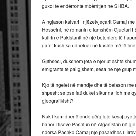
guxoi të ëndërronte mbërritjen në SHBA.
A
ngjason kalvari i njëzetvjeçarit Camaj me
Hosseini, në romanin e famshëm Gjuetari i
kufirin e Pakistanit në një betoniere të hapu
gare: kush ka udhëtuar në kushte më të tme
Gjithsesi, dukshëm jeta e njeriut është shu
emigrantë të paligjshëm, sesa në një grup m
Kjo të ngelet në mendje dhe të befason me ng
shpesh: se pse fati duket sikur na lidh me qy
gjeografikisht?
Nuk i kam dhënë ende përgjigje kësaj pyetjej
banor i fiseve Pashtun në Afganistan në gje
ndërsa Pashko Camaj një pasardhës i ilirëv