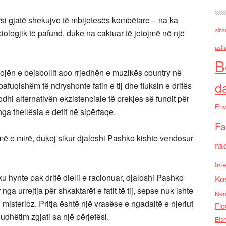
ërsi gjatë shekujve të mbijetesës kombëtare – na ka
alba
iologjik të pafund, duke na caktuar të jetojmë në një
asll
B
ojën e bejsbollit apo rrjedhën e muzikës country në
d
afuqishëm të ndryshonte fatin e tij dhe fluksin e dritës
dhi alternativën ekzistenciale të prekjes së fundit për
Env
 nga thellësia e detit në sipërfaqe.
Fa
më e mirë, dukej sikur djaloshi Pashko kishte vendosur
ra
Inte
 hynte pak dritë dielli e racionuar, djaloshi Pashko
Ko
a urrejtja për shkaktarët e fatit të tij, sepse nuk ishte
Nen
ri misterioz. Pritja është një vrasëse e ngadaltë e njeriut
Flo
udhëtim zgjati sa një përjetësi.
Els