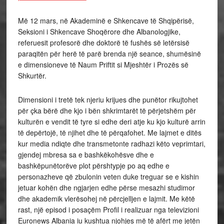
Më 12 mars, në Akademinë e Shkencave të Shqipërisë,
Seksioni i Shkencave Shoqërore dhe Albanologjike,
referuesit profesorë dhe doktorë të fushës së letërsisë
paraqitën për herë të parë brenda një seance, shumësinë
e dimensioneve të Naum Priftit si Mjeshtër i Prozës së
Shkurtër.
Dimensioni i tretë tek njeriu krijues dhe punëtor rikujtohet
për çka bërë dhe kjo i bën shkrimtarët të përjetshëm për
kulturën e vendit të tyre si edhe deri atje ku kjo kulturë arrin
të depërtojë, të njihet dhe të përqafohet. Me lajmet e ditës
kur media ndiqte dhe transmetonte radhazi këto veprimtari,
gjendej mbresa sa e bashkëkohësve dhe e
bashkëpunëtorëve plot përshtypje po aq edhe e
personazheve që zbulonin veten duke treguar se e kishin
jetuar kohën dhe ngjarjen edhe përse mesazhi studimor
dhe akademik vlerësohej në përcjelljen e lajmit. Me këtë
rast, një episod i posaçëm Profil i realizuar nga televizioni
Euronews Albania iu kushtua njohjes më të afërt me jetën