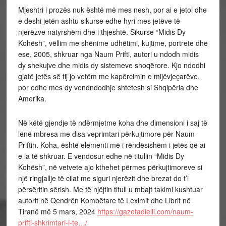
Mjeshtri i prozës nuk është më mes nesh, por ai e jetoi dhe
e deshi jetën ashtu sikurse edhe hyri mes jetëve të
njerëzve natyrshëm dhe i thjeshtë. Sikurse “Midis Dy
Kohësh”, vëllim me shënime udhëtimi, kujtime, portrete dhe
ese, 2005, shkruar nga Naum Prifti, autori u ndodh midis
dy shekujve dhe midis dy sistemeve shoqërore. Kjo ndodhi
gjatë jetës së tij jo vetëm me kapërcimin e mijëvjeçarëve,
por edhe mes dy vendndodhje shtetesh si Shqipëria dhe
Amerika.
Në këtë gjendje të ndërmjetme koha dhe dimensioni i saj të
lënë mbresa me disa veprimtari përkujtimore për Naum
Priftin. Koha, është elementi më i rëndësishëm i jetës që ai
e la të shkruar. E vendosur edhe në titullin “Midis Dy
Kohësh”, në vetvete ajo kthehet përmes përkujtimoreve si
një ringjallje të cilat me siguri njerëzit dhe brezat do t’i
përsëritin sërish. Me të njëjtin titull u mbajt takimi kushtuar
autorit në Qendrën Kombëtare të Leximit dhe Librit në
Tiranë më 5 mars, 2024
https://gazetadielli.com/naum-
prifti-shkrimtari-i-te…/