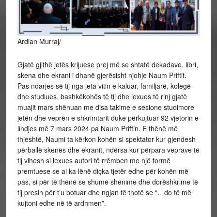
Ardian Murraj/
Gjatë gjithë jetës krijuese prej më se shtatë dekadave, libri,
skena dhe ekrani i dhanë gjerësisht njohje Naum Priftit.
Pas ndarjes së tij nga jeta vitin e kaluar, familjarë, kolegë
dhe studiues, bashkëkohës të tij dhe lexues të rinj gjatë
muajit mars shënuan me disa takime e sesione studimore
jetën dhe veprën e shkrimtarit duke përkujtuar 92 vjetorin e
lindjes më 7 mars 2024 pa Naum
Priftin. E thënë më
thjeshtë, Naumi ta kërkon kohën si spektator kur gjendesh
përballë skenës dhe ekranit, ndërsa kur përpara veprave të
tij vihesh si lexues autori të rrëmben me një formë
premtuese se ai ka lënë diçka tjetër edhe për kohën më
pas, si për të thënë se shumë shënime dhe dorëshkrime të
tij presin për t’u botuar dhe ngjan të thotë se “…do të më
kujtoni edhe në të ardhmen”.