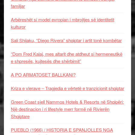
familjar
Arbëreshët si model evropian i mbrojtjes së identitetit
kulturor
Sali Shijaku, “Diego Rivera” shqiptar i artit tonë kombëtar
“Dom Fred Kalaj, mes altarit dhe atdheut si hermeneutikë
e shpresës, kujtesës dhe shërbimit”
A PO ARMATOSET BALLKANI?
Kriza e vlerave – Tragjedia e vërtetë e tranzicionit shqiptar
Green Coast sjell Nammos Hotels & Resorts në Shqipëri:
Një destinacion i ri lifestyle merr formë në Rivierën
Shqiptare
PUEBLO (1966) / HISTORIA E SPANJOLLES NGA