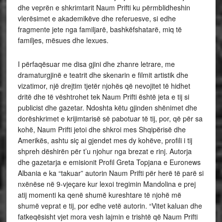
dhe veprën e shkrimtarit Naum Prifti ku përmblidheshin
vlerësimet e akademikëve dhe referuesve, si edhe
fragmente jete nga familjarë, bashkëfshatarë, miq të
familjes, mësues dhe lexues.
I përfaqësuar me disa gjini dhe zhanre letrare, me
dramaturgjinë e teatrit dhe skenarin e filmit artistik dhe
vizatimor, një drejtim tjetër njohës që nevojitet të hidhet
dritë dhe të vështrohet tek Naum Prifti është jeta e tij si
publicist dhe gazetar. Ndoshta këtu gjinden shënimet dhe
dorëshkrimet e krijimtarisë së pabotuar të tij, por, që për sa
kohë, Naum Prifti jetoi dhe shkroi mes Shqipërisë dhe
Amerikës, ashtu siç ai gjendet mes dy kohëve, profili i tij
shpreh dëshirën për t’u njohur nga brezat e rinj. Autorja
dhe gazetarja e emisionit Profil Greta Topjana e Euronews
Albania e ka “takuar” autorin Naum Prifti për herë të parë si
nxënëse në 9-vjeçare kur lexoi tregimin Mandolina e prej
atij momenti ka qenë shumë kureshtare të njohë më
shumë veprat e tij, por edhe vetë autorin. “Vitet kaluan dhe
fatkeqësisht vjet mora vesh lajmin e trishtë që Naum Prifti