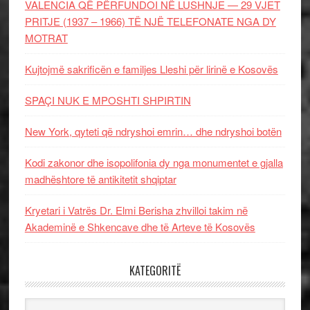
VALENCIA QË PËRFUNDOI NË LUSHNJE — 29 VJET
PRITJE (1937 – 1966) TË NJË TELEFONATE NGA DY
MOTRAT
Kujtojmë sakrificën e familjes Lleshi për lirinë e Kosovës
SPAÇI NUK E MPOSHTI SHPIRTIN
New York, qyteti që ndryshoi emrin… dhe ndryshoi botën
Kodi zakonor dhe isopolifonia dy nga monumentet e gjalla
madhështore të antikitetit shqiptar
Kryetari i Vatrës Dr. Elmi Berisha zhvilloi takim në
Akademinë e Shkencave dhe të Arteve të Kosovës
KATEGORITË
Kategoritë