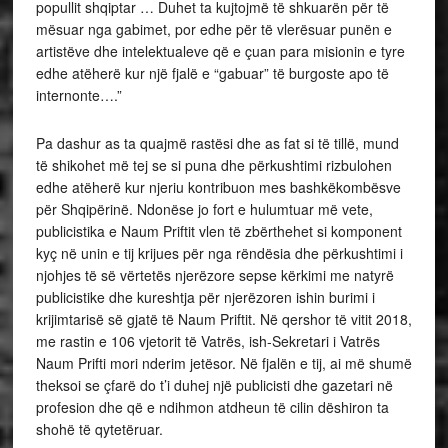
popullit shqiptar … Duhet ta kujtojmë të shkuarën për të
mësuar nga gabimet, por edhe për të vlerësuar punën e
artistëve dhe intelektualeve që e çuan para misionin e tyre
edhe atëherë kur një fjalë e “gabuar” të burgoste apo të
internonte….”
Pa dashur as ta quajmë rastësi dhe as fat si të tillë, mund
të shikohet më tej se si puna dhe përkushtimi rizbulohen
edhe atëherë kur njeriu kontribuon mes bashkëkombësve
për Shqipërinë. Ndonëse jo fort e hulumtuar më vete,
publicistika e Naum Priftit vlen të zbërthehet si komponent
kyç në unin e tij krijues për nga rëndësia dhe përkushtimi i
njohjes të së vërtetës njerëzore sepse kërkimi me natyrë
publicistike dhe kureshtja për njerëzoren ishin burimi i
krijimtarisë së gjatë të Naum Priftit. Në qershor të vitit 2018,
me rastin e 106 vjetorit të Vatrës, ish-Sekretari i Vatrës
Naum Prifti mori nderim jetësor. Në fjalën e tij, ai më shumë
theksoi se çfarë do t’i duhej një publicisti dhe gazetari në
profesion dhe që e ndihmon atdheun të cilin dëshiron ta
shohë të qytetëruar.