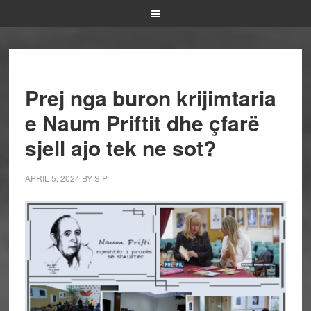
Prej nga buron krijimtaria
e Naum Priftit dhe çfarë
sjell ajo tek ne sot?
APRIL 5, 2024
BY
S P