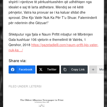
shpirti i njerëzve të përkushtueshëm që udhëhiqen nga
idealet e saj të larta atdhetare. Mendoj se në këtë
përvjetor, Vatra ka provuar se i ka kaluar sfidat dhe
sprovat. Dhe Kjo Vatër Nuk Ka Për T’u Shuar. Faleminderit
për nderimin dhe Gëzuar!”
Shkëputur nga fjala e Naum Priftit mbajtur në Mbrëmjen
Gala kushtuar 106 vjetorin e themelimit të Vatrës, 1
Qershor, 2018
https://gazetadielli.com/naum-prifti-kjo-vater-
nuk-ka…/
Share via:
Facebook
Twitter
Copy Link
More
FILED UNDER:
LETERSI