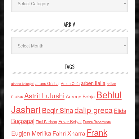
ARKIV
Arkiv
TAGS
arben llalla
alfons Grishaj
Anton Cefa
asllan
albano kolonjari
Behlul
Astrit Lulushi
Aurenc Bebja
Bushati
Jashari
dalip greca
Beqir Sina
Elida
Buçpapaj
Enver Bytyci
Elmi Berisha
Ermira Babamusta
Frank
Eugjen Merlika
Fahri Xharra