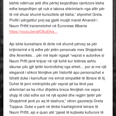
kishte ndërruar jetë dhe përtej keqardhjes njerëzore kisha
edhe keqardhjen që nuk e takova shkrimtarin nga afër për
të më shuar shumë kuriozitete që kisha,” shprehet Greta.
Profili i përgatitur prej saj gjatë muajit marsit Amaneti i
Naum Priftit transmetohet në Euronews Albania
https://youtu.be/qltOXuEliys…
Ajo ishte kureshtare të dinte më shumë përveç se për
krijimtarinë e tij edhe për jetën personale mes Shqipërisë
dhe Amerikës… për më tepër ngaqë “veprat e autorëve si
Naum Prifti janë krijuar në një kohë kur letërsia ashtu
sikurse çdo gjë tjetër kontrollohej nga shteti… por ai me një
elegancë i shkroi fëmijëve për historitë apo personazhet e
fshatit duke i kamufluar me emrat simpatikë të librave të tij.
Duhet të jemi mirënjohës për veprat që ka lënë pas
shkrimtari se ka rritur dhjetëra breza fëmijësh me vepra
shqip të cilat edhe sot në një epokë dhe regjim tjetër për
Shqipërinë janë po aq të dashura,” vëren gazetarja Greta
Topjana. Duke e parë në tërësi trashëgiminë letrare të
Naum Priftit, ajo e quan atë “pjesë të kujtesës kulturore të