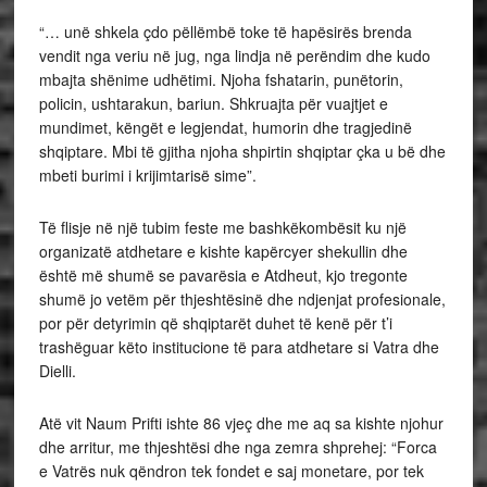
“… unë shkela çdo pëllëmbë toke të hapësirës brenda
vendit nga veriu në jug, nga lindja në perëndim dhe kudo
mbajta shënime udhëtimi. Njoha fshatarin, punëtorin,
policin, ushtarakun, bariun. Shkruajta për vuajtjet e
mundimet, këngët e legjendat, humorin dhe tragjedinë
shqiptare. Mbi të gjitha njoha shpirtin shqiptar çka u bë dhe
mbeti burimi i krijimtarisë sime”.
Të flisje në një tubim feste me bashkëkombësit ku një
organizatë atdhetare e kishte kapërcyer shekullin dhe
është më shumë se pavarësia e Atdheut, kjo tregonte
shumë jo vetëm për thjeshtësinë dhe ndjenjat profesionale,
por për detyrimin që shqiptarët duhet të kenë për t’i
trashëguar këto institucione të para atdhetare si Vatra dhe
Dielli.
Atë vit Naum Prifti ishte 86 vjeç dhe me aq sa kishte njohur
dhe arritur, me thjeshtësi dhe nga zemra shprehej: “Forca
e Vatrës nuk qëndron tek fondet e saj monetare, por tek