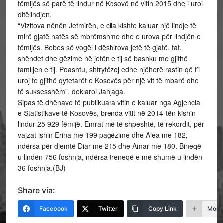
fëmijës së parë të lindur në Kosovë në vitin 2015 dhe i uroi
ditëlindjen.
“Vizitova nënën Jetmirën, e cila kishte kaluar një lindje të
mirë gjatë natës së mbrëmshme dhe e urova për lindjën e
fëmijës. Bebes së vogël i dëshirova jetë të gjatë, fat,
shëndet dhe gëzime në jetën e tij së bashku me gjithë
familjen e tij. Poashtu, shfrytëzoj edhe njëherë rastin që t’i
uroj te gjithë qytetarët e Kosovës për një vit të mbarë dhe
të suksesshëm”, deklaroi Jahjaga.
Sipas të dhënave të publikuara vitin e kaluar nga Agjencia
e Statistikave të Kosovës, brenda vitit në 2014-tën kishin
lindur 25 929 fëmijë. Emrat më të shpeshtë, të rekordit, për
vajzat ishin Erina me 199 pagëzime dhe Alea me 182,
ndërsa për djemtë Diar me 215 dhe Amar me 180. Bineqë
u lindën 756 foshnja, ndërsa treneqë e më shumë u lindën
36 foshnja.(BJ)
Share via:
Facebook
Twitter
Copy Link
More