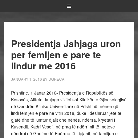
Presidentja Jahjaga uron
per femijen e pare te
lindur me 2016
JANUARY 1, 2016
BY
DGRECA
Prishtine, 1 Janar 2016- Presidentja e Republikës së
Kosovës, Atifete Jahjaga vizitoi sot Klinikën e Gjinekologjisë
në Qendrën Klinike Universitare në Prishtinë, nënen që
lindi fëmijën e parë në vitin 2016, duke i dëshiruar jetë të
gjatë dhe të lumtur djalit dhe nënës, ndërsa, kryetari i
Kuvendit, Kadri Veseli, në prag të ndërrimit të moteve
qëndroi në Gadime të Epërme të Lipjanit, në familjen e