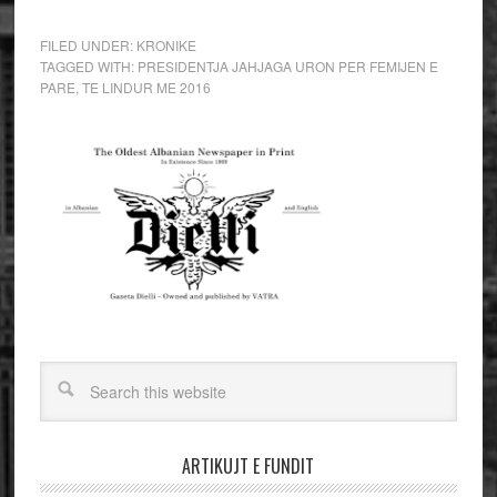
FILED UNDER:
KRONIKE
TAGGED WITH:
PRESIDENTJA JAHJAGA URON PER FEMIJEN E
PARE
,
TE LINDUR ME 2016
ARTIKUJT E FUNDIT