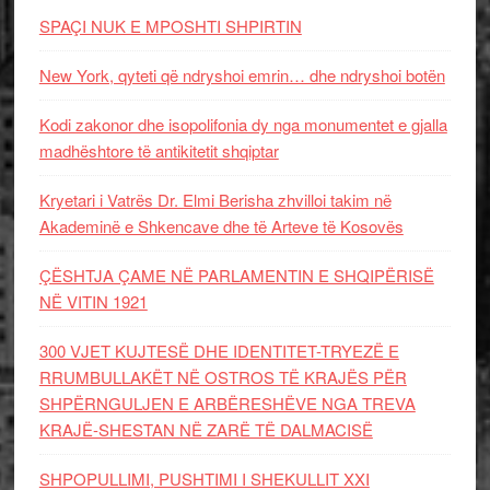
SPAÇI NUK E MPOSHTI SHPIRTIN
New York, qyteti që ndryshoi emrin… dhe ndryshoi botën
Kodi zakonor dhe isopolifonia dy nga monumentet e gjalla
madhështore të antikitetit shqiptar
Kryetari i Vatrës Dr. Elmi Berisha zhvilloi takim në
Akademinë e Shkencave dhe të Arteve të Kosovës
ÇËSHTJA ÇAME NË PARLAMENTIN E SHQIPËRISË
NË VITIN 1921
300 VJET KUJTESË DHE IDENTITET-TRYEZË E
RRUMBULLAKËT NË OSTROS TË KRAJËS PËR
SHPËRNGULJEN E ARBËRESHËVE NGA TREVA
KRAJË-SHESTAN NË ZARË TË DALMACISË
SHPOPULLIMI, PUSHTIMI I SHEKULLIT XXI