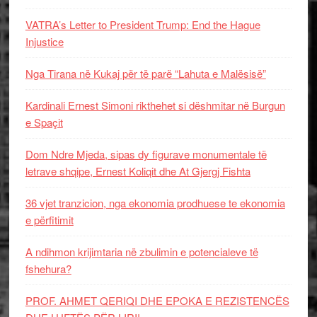
VATRA’s Letter to President Trump: End the Hague
Injustice
Nga Tirana në Kukaj për të parë “Lahuta e Malësisë”
Kardinali Ernest Simoni rikthehet si dëshmitar në Burgun
e Spaçit
Dom Ndre Mjeda, sipas dy figurave monumentale të
letrave shqipe, Ernest Koliqit dhe At Gjergj Fishta
36 vjet tranzicion, nga ekonomia prodhuese te ekonomia
e përfitimit
A ndihmon krijimtaria në zbulimin e potencialeve të
fshehura?
PROF. AHMET QERIQI DHE EPOKA E REZISTENCЁS