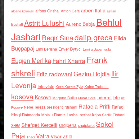
arben llalla
alfons Grishaj
Anton Cefa
asllan
albano kolonjari
Behlul
Astrit Lulushi
Aurenc Bebja
Bushati
Jashari
dalip greca
Beqir Sina
Elida
Buçpapaj
Enver Bytyci
Elmi Berisha
Ermira Babamusta
Frank
Eugjen Merlika
Fahri Xharra
shkreli
Ilir
Gezim Llojdia
Fritz radovani
Levonja
Interviste
Kolec Traboini
Keze Kozeta Zylo
kosova
Kosove
nderroi jete
Marjana Bulku
ne
Murat Gecaj
Rafaela Prifti
Rafael
Nene Tereza
Kosove
presidenti Nishani
Floqi
Raimonda Moisiu
Ramiz Lushaj
reshat kripa
Sadik Elshani
Sokol
Shefqet Kercelli
shqiperia
shqiptaret
SHBA
Paja
Vatra
Visar Zhiti
Thaci