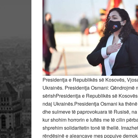
Presidentja e Republikës së Kosovës, Vjos
Ukrainës. Presidentja Osmani: Qëndrojmë m
sërishPresidentja e Republikës së Kosovës
ndaj Ukrainës.Presidentja Osmani ka thënë se
dhe sulmeve të paprovokuara të Rusisë, na e 
kur shohim horrorin e luftës me të cilin për
shprehim solidaritetin tonë të thellë. Imazh
rëndësinë e aleancave mes popujve demokrat