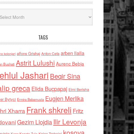
iv
TAGS
arben llalla
alfons Grishaj
Anton Cefa
no kolonjari
Astrit Lulushi
Aurenc Bebja
an Bushati
ehlul Jashari
Beqir Sina
alip greca
Elida Buçpapaj
Elmi Berisha
Eugjen Merlika
er Bytyci
Ermira Babamusta
Frank shkreli
hri Xharra
Fritz
Ilir Levonja
Gezim Llojdia
dovani
kosova
rviste
Kolec Traboini
Keze Kozeta Zylo