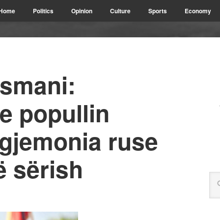
Home
Politics
Opinion
Culture
Sports
Economy
Osmani:
 popullin
egjemonia ruse
ë sërish