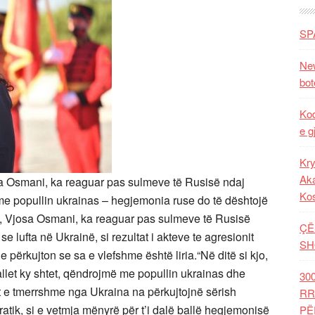
SP
New
bot
Kod
e g
Kry
Aka
a Osmani, ka reaguar pas sulmeve të Rusisë ndaj
Ko
e popullin ukrainas – hegjemonia ruse do të dështojë
, Vjosa Osmani, ka reaguar pas sulmeve të Rusisë
ÇË
 lufta në Ukrainë, si rezultat i akteve te agresionit
SH
përkujton se sa e vlefshme është liria.“Në ditë si kjo,
ballet ky shtet, qëndrojmë me popullin ukrainas dhe
30
et e tmerrshme nga Ukraina na përkujtojnë sërish
RR
ik, si e vetmja mënyrë për t’i dalë ballë hegjemonisë
PË