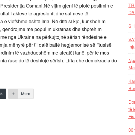
TR
ë Presidentja Osmani.Në vijim gjeni të plotë postimin e
DA
ltat i akteve te agresionit dhe sulmeve të
 e vlefshme është liria. Në ditë si kjo, kur shohim
SH
htet, qëndrojmë me popullin ukrainas dhe shprehim
rshme nga Ukraina na përkujtojnë sërish rëndësinë e
VAT
mja mënyrë për t’i dalë ballë hegjemonisë së Rusisë
Inj
koordinim të vazhdueshëm me aleatët tanë, për të mos
Nga
onia ruse do të dështojë sërish. Liria dhe demokracia do
Mal
Kar
Bur
nk
More
Dom
të 
Fis
36 