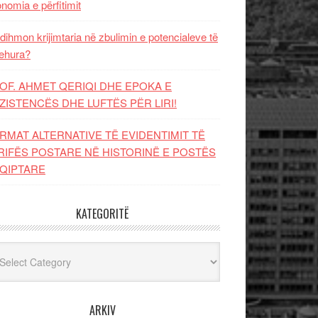
nomia e përfitimit
dihmon krijimtaria në zbulimin e potencialeve të
ehura?
OF. AHMET QERIQI DHE EPOKA E
ZISTENCЁS DHE LUFTЁS PЁR LIRI!
RMAT ALTERNATIVE TË EVIDENTIMIT TË
RIFËS POSTARE NË HISTORINË E POSTËS
QIPTARE
KATEGORITË
egoritë
ARKIV