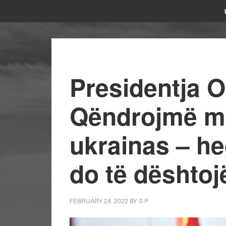
Presidentja 
Qëndrojmë me
ukrainas – h
do të dështoj
FEBRUARY 24, 2022
BY
S P