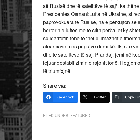
së Rusisë dhe të satelitëve të saj”, ka thën
Presidentes Osmani:Lufta në Ukrainë, si rezu
paprovokuara të Rusisë, na e përkujton se sa
horrorin e luftës me të cilin përballet ky s
solidaritetin tonë të thellë. Imazhet e tmer
aleancave mes popujve demokratik, si e vet
dhe të satelitëve të saj. Prandaj, jemi në 
lejuar destabilizimin e rajonit tonë. Hegjem
të triumfojnë!
Share via:
Facebook
Twitter
Copy Li
FILED UNDER:
FEATURED