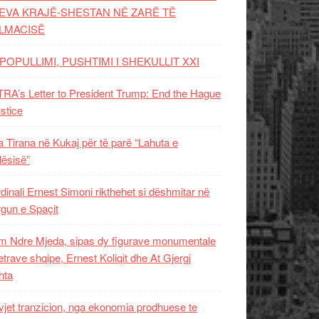
EVA KRAJË-SHESTAN NË ZARË TË
LMACISË
POPULLIMI, PUSHTIMI I SHEKULLIT XXI
RA’s Letter to President Trump: End the Hague
ustice
 Tirana në Kukaj për të parë “Lahuta e
ësisë”
dinali Ernest Simoni rikthehet si dëshmitar në
gun e Spaçit
 Ndre Mjeda, sipas dy figurave monumentale
letrave shqipe, Ernest Koliqit dhe At Gjergj
hta
vjet tranzicion, nga ekonomia prodhuese te