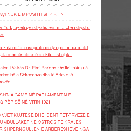
AÇI NUK E MPOSHTI SHPIRTIN
 York, qyteti që ndryshoi emrin… dhe ndryshoi
ën
i zakonor dhe isopolifonia dy nga monumentet
jalla madhështore të antikitetit shqiptar
etari i Vatrës Dr. Elmi Berisha zhvilloi takim në
deminë e Shkencave dhe të Arteve të
sovës
SHTJA ÇAME NË PARLAMENTIN E
QIPËRISË NË VITIN 1921
0 VJET KUJTESË DHE IDENTITET-TRYEZË E
UMBULLAKËT NË OSTROS TË KRAJËS
R SHPËRNGULJEN E ARBËRESHËVE NGA