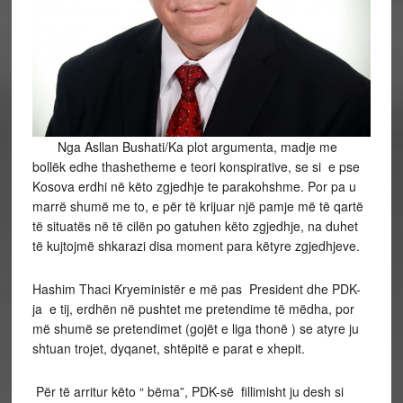
Nga Asllan Bushati/Ka plot argumenta, madje me
bollëk edhe thashetheme e teori konspirative, se si e pse
Kosova erdhi në këto zgjedhje te parakohshme. Por pa u
marrë shumë me to, e për të krijuar një pamje më të qartë
të situatës në të cilën po gatuhen këto zgjedhje, na duhet
të kujtojmë shkarazi disa moment para këtyre zgjedhjeve.
Hashim Thaci Kryeministër e më pas President dhe PDK-
ja e tij, erdhën në pushtet me pretendime të mëdha, por
më shumë se pretendimet (gojët e liga thonë ) se atyre ju
shtuan trojet, dyqanet, shtëpitë e parat e xhepit.
Për të arritur këto “ bëma”, PDK-së fillimisht ju desh si