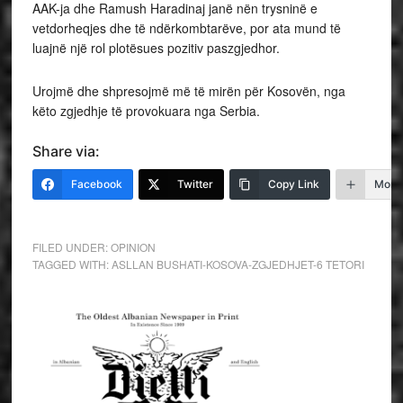
AAK-ja dhe Ramush Haradinaj janë nën trysninë e
vetdorheqjes dhe të ndërkombtarëve, por ata mund të
luajnë një rol plotësues pozitiv paszgjedhor.
Urojmë dhe shpresojmë më të mirën për Kosovën, nga
këto zgjedhje të provokuara nga Serbia.
Share via:
Facebook
Twitter
Copy Link
More
FILED UNDER:
OPINION
TAGGED WITH:
ASLLAN BUSHATI-KOSOVA-ZGJEDHJET-6 TETORI