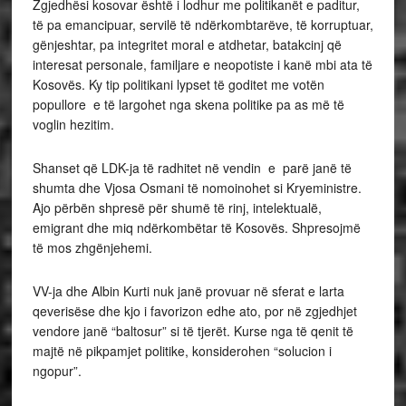
Zgjedhësi kosovar është i lodhur me politikanët e paditur,
të pa emancipuar, servilë të ndërkombtarëve, të korruptuar,
gënjeshtar, pa integritet moral e atdhetar, batakcinj që
interesat personale, familjare e neopotiste i kanë mbi ata të
Kosovës. Ky tip politikani lypset të goditet me votën
popullore e të largohet nga skena politike pa as më të
voglin hezitim.
Shanset që LDK-ja të radhitet në vendin e parë janë të
shumta dhe Vjosa Osmani të nomoinohet si Kryeministre.
Ajo përbën shpresë për shumë të rinj, intelektualë,
emigrant dhe miq ndërkombëtar të Kosovës. Shpresojmë
të mos zhgënjehemi.
VV-ja dhe Albin Kurti nuk janë provuar në sferat e larta
qeverisëse dhe kjo i favorizon edhe ato, por në zgjedhjet
vendore janë “baltosur” si të tjerët. Kurse nga të qenit të
majtë në pikpamjet politike, konsiderohen “solucion i
ngopur”.