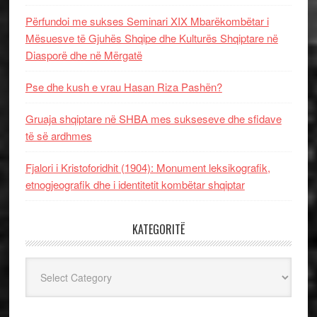
Përfundoi me sukses Seminari XIX Mbarëkombëtar i
Mësuesve të Gjuhës Shqipe dhe Kulturës Shqiptare në
Diasporë dhe në Mërgatë
Pse dhe kush e vrau Hasan Riza Pashën?
Gruaja shqiptare në SHBA mes sukseseve dhe sfidave
të së ardhmes
Fjalori i Kristoforidhit (1904): Monument leksikografik,
etnogjeografik dhe i identitetit kombëtar shqiptar
KATEGORITË
Kategoritë