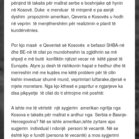
përqind të taksës për mallrat serbe e boshnjake që hynin
në Kosovë. Duke e menduar të mirqenë e pa asnjë
dyshim propozimin amerikan, Qeveria e Kosovës u hodh
në veprim të menjëhershëm për realizimin e planit të
kundërvënies.
Por kjo masë e Qeverisë së Kosovës e befasoi SHBA-në
dhe BE-në të cilat po mundoheshin ta zgjidhnin sa më
shpejt e më butë konfliktin njëzet vecar në këtë pjesë të
Europës. Atyre ju desh të rishikonin hapat e hedhur dhe të
merreshin më me kujdes me këtë problem për të cilin
kishin investuar shumë mund, veprimtari luftarake,djersë e
mjete monetare. Nga kjo kthesë e papritur e ngjarjeve ka
disa pikpyetje të cilat do ti shtrojme më poshtë:
A ishte me të vërtetë një sygjerim amerikan ngritja nga
Kosova e taksës për mallrat e ardhur nga Serbia e Basnje-
Hercegovina? Në se ishte amerikan,ishte zyrtare apo
sugjerim individual i ndonjë personi të vecantë. Në se
është kjo e fundit (persona të vecantë) a mos sygjerimi