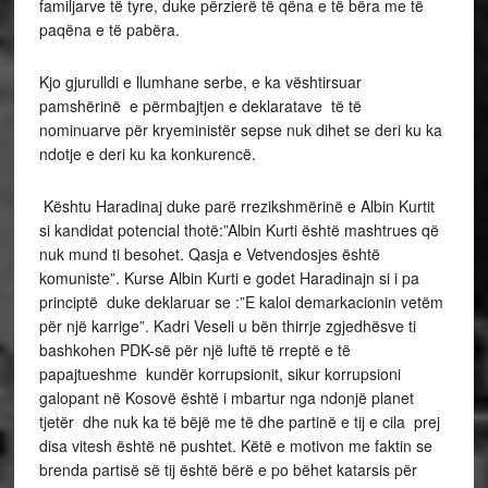
familjarve të tyre, duke përzierë të qëna e të bëra me të
paqëna e të pabëra.
Kjo gjurulldi e llumhane serbe, e ka vështirsuar
pamshërinë e përmbajtjen e deklaratave të të
nominuarve për kryeministër sepse nuk dihet se deri ku ka
ndotje e deri ku ka konkurencë.
Kështu Haradinaj duke parë rrezikshmërinë e Albin Kurtit
si kandidat potencial thotë:”Albin Kurti është mashtrues që
nuk mund ti besohet. Qasja e Vetvendosjes është
komuniste”. Kurse Albin Kurti e godet Haradinajn si i pa
principtë duke deklaruar se :”E kaloi demarkacionin vetëm
për një karrige”. Kadri Veseli u bën thirrje zgjedhësve ti
bashkohen PDK-së për një luftë të rreptë e të
papajtueshme kundër korrupsionit, sikur korrupsioni
galopant në Kosovë është i mbartur nga ndonjë planet
tjetër dhe nuk ka të bëjë me të dhe partinë e tij e cila prej
disa vitesh është në pushtet. Këtë e motivon me faktin se
brenda partisë së tij është bërë e po bëhet katarsis për