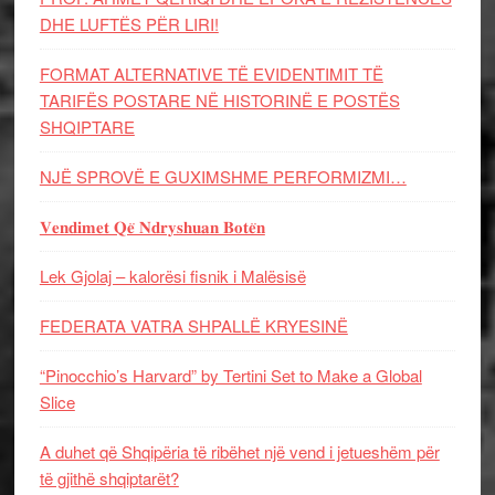
DHE LUFTЁS PЁR LIRI!
FORMAT ALTERNATIVE TË EVIDENTIMIT TË
TARIFËS POSTARE NË HISTORINË E POSTËS
SHQIPTARE
NJË SPROVË E GUXIMSHME PERFORMIZMI…
𝐕𝐞𝐧𝐝𝐢𝐦𝐞𝐭 𝐐𝐞̈ 𝐍𝐝𝐫𝐲𝐬𝐡𝐮𝐚𝐧 𝐁𝐨𝐭𝐞̈𝐧
Lek Gjolaj – kalorësi fisnik i Malësisë
FEDERATA VATRA SHPALLË KRYESINË
“Pinocchio’s Harvard” by Tertini Set to Make a Global
Slice
A duhet që Shqipëria të ribëhet një vend i jetueshëm për
të gjithë shqiptarët?