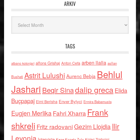
ARKIV
Arkiv
TAGS
arben llalla
alfons Grishaj
Anton Cefa
asllan
albano kolonjari
Behlul
Astrit Lulushi
Aurenc Bebja
Bushati
Jashari
dalip greca
Beqir Sina
Elida
Buçpapaj
Enver Bytyci
Elmi Berisha
Ermira Babamusta
Frank
Eugjen Merlika
Fahri Xharra
shkreli
Ilir
Gezim Llojdia
Fritz radovani
Levonja
Interviste
Kolec Traboini
Keze Kozeta Zylo