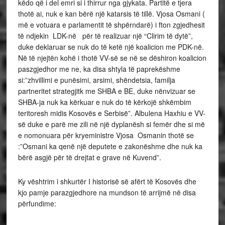
këdo që i del emri si i thirrur nga gjykata. Partitë e tjera
thotë ai, nuk e kan bërë një katarsis të tillë. Vjosa Osmani (
më e votuara e parlamentit të shpërndarë) i fton zgjedhesit
të ndjekin LDK-në për të realizuar një “Clirim të dytë”,
duke deklaruar se nuk do të ketë një koalicion me PDK-në.
Në të njejtën kohë i thotë VV-së se në se dëshiron koalicion
paszgjedhor me ne, ka disa shtyla të paprekëshme
si:”zhvillimi e punësimi, arsimi, shëndetsia, familja
partneritet strategjitk me SHBA e BE, duke nënvizuar se
SHBA-ja nuk ka kërkuar e nuk do të kërkojë shkëmbim
teritoresh midis Kosovës e Serbisë”. Albulena Haxhiu e VV-
së duke e parë me zili në një dyplanësh si femër dhe si më
e nomonuara për kryeministre Vjosa Osmanin thotë se
:”Osmani ka qenë një deputete e zakonëshme dhe nuk ka
bërë asgjë për të drejtat e grave në Kuvend”.
Ky vështrim i shkurtër I historisë së afërt të Kosovës dhe
kjo pamje parazgjedhore na mundson të arrijmë në disa
përfundime: