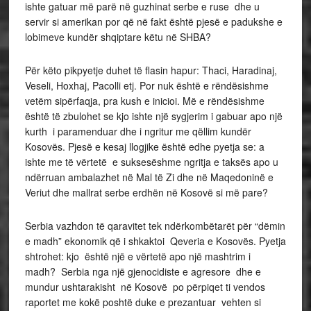
ishte gatuar më parë në guzhinat serbe e ruse dhe u
servir si amerikan por që në fakt është pjesë e padukshe e
lobimeve kundër shqiptare këtu në SHBA?
Për këto pikpyetje duhet të flasin hapur: Thaci, Haradinaj,
Veseli, Hoxhaj, Pacolli etj. Por nuk është e rëndësishme
vetëm sipërfaqja, pra kush e inicioi. Më e rëndësishme
është të zbulohet se kjo ishte një sygjerim i gabuar apo një
kurth i paramenduar dhe i ngritur me qëllim kundër
Kosovës. Pjesë e kesaj llogjike është edhe pyetja se: a
ishte me të vërtetë e suksesëshme ngritja e taksës apo u
ndërruan ambalazhet në Mal të Zi dhe në Maqedoninë e
Veriut dhe mallrat serbe erdhën në Kosovë si më pare?
Serbia vazhdon të qaravitet tek ndërkombëtarët për “dëmin
e madh” ekonomik që i shkaktoi Qeveria e Kosovës. Pyetja
shtrohet: kjo është një e vërtetë apo një mashtrim i
madh? Serbia nga një gjenocidiste e agresore dhe e
mundur ushtarakisht në Kosovë po përpiqet ti vendos
raportet me kokë poshtë duke e prezantuar vehten si