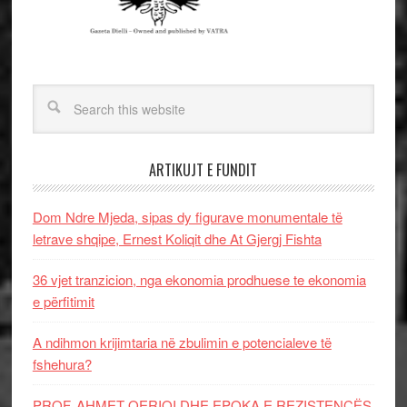
ARTIKUJT E FUNDIT
Dom Ndre Mjeda, sipas dy figurave monumentale të
letrave shqipe, Ernest Koliqit dhe At Gjergj Fishta
36 vjet tranzicion, nga ekonomia prodhuese te ekonomia
e përfitimit
A ndihmon krijimtaria në zbulimin e potencialeve të
fshehura?
PROF. AHMET QERIQI DHE EPOKA E REZISTENCЁS