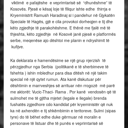
viktimë e pafajëshe e veprimtarisë së “dhunëshme” të
Kosovës. Pjesë e kësaj loje të flliqur ishte edhe thirrja e
Kryeministrit Ramush Haradinaj si i pandehur në Gjykatën
Speciale të Hagës, gjë e cila provokoi dorheqjen e tij dhe
këto zgjedhje të parakohëshme. E thënë me fjalë më të
thjeshta, këto zgjedhje në Kosovë janë pjesë e platformës
serbe, meqenëse ajo dështoi me planin e ndryshimit të
kufijve.
Ka deklarata e hamendësime se një grup njerzish të
përzgjedhur nga Serbia (politikanë e të sherbimeve të
fshehta ) ishin mbledhur para disa ditësh në një takim
special në një qytet rumun. Ata kanë diskutuar për
dështimin e marrveshjes së arrituar nën rrogozë më parë
me aktorët: Vucic-Thaci- Rama . Por kanë vendosën që të
sulmohet me të gjitha mjetet (legale e ilegale) brenda
fushatës zgjedhore cdo kandidat për kryeministër që nuk
ka në axhendën e tij shkëmbimin e teritoreve. Sulmi (sipas
tyre) do të bëhet edhe duke gërmuar në moralin e
personave të listuar dhe të punës e veprimtarisë së