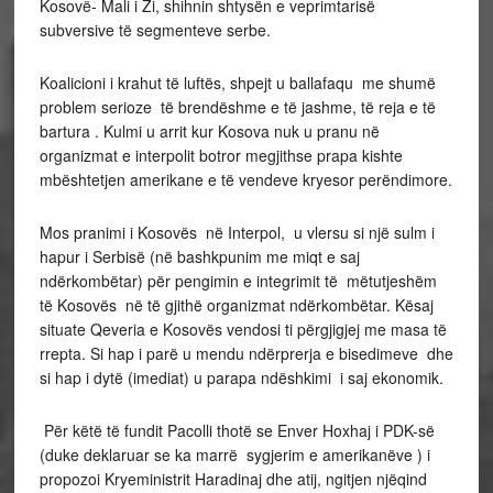
Kosovë- Mali i Zi, shihnin shtysën e veprimtarisë
subversive të segmenteve serbe.
Koalicioni i krahut të luftës, shpejt u ballafaqu me shumë
problem serioze të brendëshme e të jashme, të reja e të
bartura . Kulmi u arrit kur Kosova nuk u pranu në
organizmat e interpolit botror megjithse prapa kishte
mbështetjen amerikane e të vendeve kryesor perëndimore.
Mos pranimi i Kosovës në Interpol, u vlersu si një sulm i
hapur i Serbisë (në bashkpunim me miqt e saj
ndërkombëtar) për pengimin e integrimit të mëtutjeshëm
të Kosovës në të gjithë organizmat ndërkombëtar. Kësaj
situate Qeveria e Kosovës vendosi ti përgjigjej me masa të
rrepta. Si hap i parë u mendu ndërprerja e bisedimeve dhe
si hap i dytë (imediat) u parapa ndëshkimi i saj ekonomik.
Për këtë të fundit Pacolli thotë se Enver Hoxhaj i PDK-së
(duke deklaruar se ka marrë sygjerim e amerikanëve ) i
propozoi Kryeministrit Haradinaj dhe atij, ngitjen njëqind