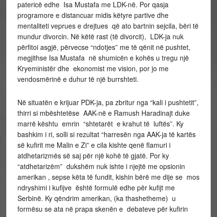
patericë edhe Isa Mustafa me LDK-në. Por qasja
programore e distancuar midis këtyre partive dhe
mentaliteti veprues e drejtues që ato bartnin sejcila, bëri të
mundur divorcin. Në këtë rast (të divorcit), LDK-ja nuk
përfitoi asgjë, përvecse “ndotjes” me të qënit në pushtet,
megjithse Isa Mustafa në shumicën e kohës u tregu një
Kryeministër dhe ekonomist me vision, por jo me
vendosmërinë e duhur të një burrshteti.
Në situatën e krijuar PDK-ja, pa zbritur nga “kali i pushtetit”,
thirri si mbështetëse AAK-në e Ramush Haradinajt duke
marrë kështu emrin “shtetarët e krahut të luftës”. Ky
bashkim i ri, solli si rezultat “harresën nga AAK-ja të kartës
së kufirit me Malin e Zi” e cila kishte qenë flamuri i
atdhetarizmës së saj për një kohë të gjatë. Por ky
“atdhetarizëm” dukshëm nuk ishte i njejtë me opsionin
amerikan , sepse këta të fundit, kishin bërë me dije se mos
ndryshimi i kufijve është formulë edhe për kufijt me
Serbinë. Ky qëndrim amerikan, (ka thashetheme) u
formësu se ata në prapa skenën e debateve për kufirin