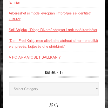
familjar
Arbëreshët si model evropian i mbrojtjes së identitetit
kulturor
Sali Shijaku, “Diego Rivera” shqiptar i artit tonë kombëtar
“Dom Fred Kalaj, mes altarit dhe atdheut si hermeneutikë
e shpresës, kujtesës dhe shërbimit”
A PO ARMATOSET BALLKANI?
KATEGORITË
Kategoritë
ARKIV