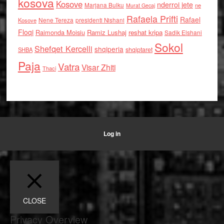
kosova
Kosove
nderroi jete
Marjana Bulku
ne
Murat Gecaj
Rafaela Prifti
Rafael
Nene Tereza
Kosove
presidenti Nishani
Floqi
Raimonda Moisiu
Ramiz Lushaj
reshat kripa
Sadik Elshani
Sokol
Shefqet Kercelli
shqiperia
shqiptaret
SHBA
Paja
Vatra
Visar Zhiti
Thaci
Log in
CLOSE
Privacy Overview