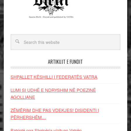
ARTIKUJT E FUNDIT
SHPALLET KËSHILLI I FEDERATËS VATRA
LUMI SI UDHË E NDRYSHIM NË POEZINË
AGOLLIANE
ZËMËRIM DHE PAS VDEKJES! DISIDENTI I
PËRHERSHËM…
Patriotë nga Shqipëria vizituan Vatrën