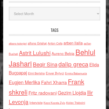
Arkiv
TAGS
arben llalla
alfons Grishaj
Anton Cefa
asllan
albano kolonjari
Behlul
Astrit Lulushi
Aurenc Bebja
Bushati
Jashari
dalip greca
Beqir Sina
Elida
Buçpapaj
Enver Bytyci
Elmi Berisha
Ermira Babamusta
Frank
Eugjen Merlika
Fahri Xharra
shkreli
Ilir
Gezim Llojdia
Fritz radovani
Levonja
Interviste
Kolec Traboini
Keze Kozeta Zylo