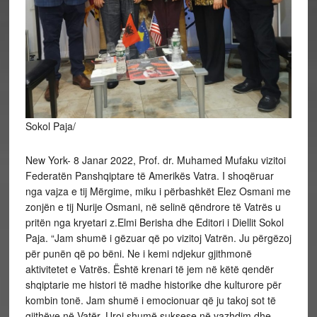
Sokol Paja/
New York- 8 Janar 2022, Prof. dr. Muhamed Mufaku vizitoi
Federatën Panshqiptare të Amerikës Vatra. I shoqëruar
nga vajza e tij Mërgime, miku i përbashkët Elez Osmani me
zonjën e tij Nurije Osmani, në selinë qëndrore të Vatrës u
pritën nga kryetari z.Elmi Berisha dhe Editori i Diellit Sokol
Paja. “Jam shumë i gëzuar që po vizitoj Vatrën. Ju përgëzoj
për punën që po bëni. Ne i kemi ndjekur gjithmonë
aktivitetet e Vatrës. Është krenari të jem në këtë qendër
shqiptarie me histori të madhe historike dhe kulturore për
kombin tonë. Jam shumë i emocionuar që ju takoj sot të
gjithëve në Vatër. Uroj shumë suksese në vazhdim dhe