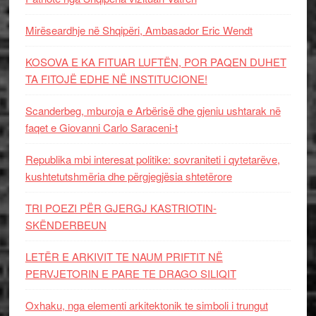
Mirëseardhje në Shqipëri, Ambasador Eric Wendt
KOSOVA E KA FITUAR LUFTËN, POR PAQEN DUHET
TA FITOJË EDHE NË INSTITUCIONE!
Scanderbeg, mburoja e Arbërisë dhe gjeniu ushtarak në
faqet e Giovanni Carlo Saraceni-t
Republika mbi interesat politike: sovraniteti i qytetarëve,
kushtetutshmëria dhe përgjegjësia shtetërore
TRI POEZI PËR GJERGJ KASTRIOTIN-
SKËNDERBEUN
LETËR E ARKIVIT TE NAUM PRIFTIT NË
PERVJETORIN E PARE TE DRAGO SILIQIT
Oxhaku, nga elementi arkitektonik te simboli i trungut