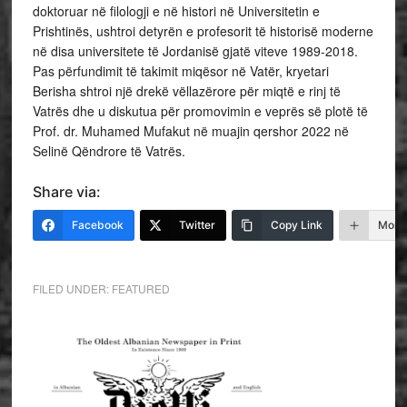
doktoruar në filologji e në histori në Universitetin e
Prishtinës, ushtroi detyrën e profesorit të historisë moderne
në disa universitete të Jordanisë gjatë viteve 1989-2018.
Pas përfundimit të takimit miqësor në Vatër, kryetari
Berisha shtroi një drekë vëllazërore për miqtë e rinj të
Vatrës dhe u diskutua për promovimin e veprës së plotë të
Prof. dr. Muhamed Mufakut në muajin qershor 2022 në
Selinë Qëndrore të Vatrës.
Share via:
Facebook
Twitter
Copy Link
More
FILED UNDER:
FEATURED