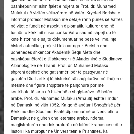
bashkëpunim” ishin fjalët e ndjera të Prof. dr. Muhamed
Mufakut në vizitën vëllazërore në Vatër. Kryetari Berisha e
informoi profesor Mufakun me detaje rreth punës së Vatrës
në vitet e fundit në aspektin diplomatik, kulturor dhe në
fushën e kërkimit shkencor ku Vatra shumë shpejt do të
ketë historinë e saj të dokumentuar në pesë vëllime, një
histori autentike, projekt i inicuar nga z.Berisha dhe
udhëheqës shkencor Akademik Beqir Meta dhe
bashkëpunëtorët e tij shkencor në Akademinë e Studimeve
Albanologjike në Tiranë. Prof. dr. Muhamed Mufaku
shprehi dëshirë dhe gatishmëri për të pasqyruar në
gazetën Dielli artikuj të historisë së shqiptarëve në lindjen e
mesme dhe figura shqiptare të panjohura por me
kontribute të larta në historinë e shqiptarëve në botën
arabe. Prof. dr. Muhamed Mufaku (Arnauti) është i lindur
në Damask, në vitin 1952. Ka qenë anëtar i Shoqërisë për
Kërkime dhe Studime. Është diplomuar në universitetin e
Damaskut në gjuhën dhe letërsinë arabe, ndërsa
magjistraturën dhe doktoraturën në letërsi krahasuese dhe
histori i ka mbrojtur në Universitetin e Prishtinës, ka