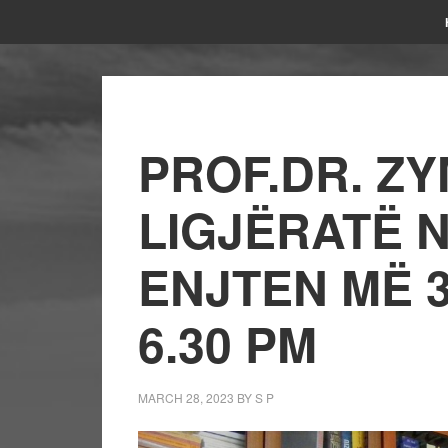
PROF.DR. ZY
LIGJËRATË N
ENJTEN MË 
6.30 PM
MARCH 28, 2023
BY
S P