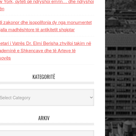
 York, qyteti që ndryshoi emrin… dhe ndryshoi
ën
i zakonor dhe isopolifonia dy nga monumentet
jalla madhështore të antikitetit shqiptar
etari i Vatrës Dr. Elmi Berisha zhvilloi takim në
deminë e Shkencave dhe të Arteve të
sovës
KATEGORITË
egoritë
ARKIV
iv