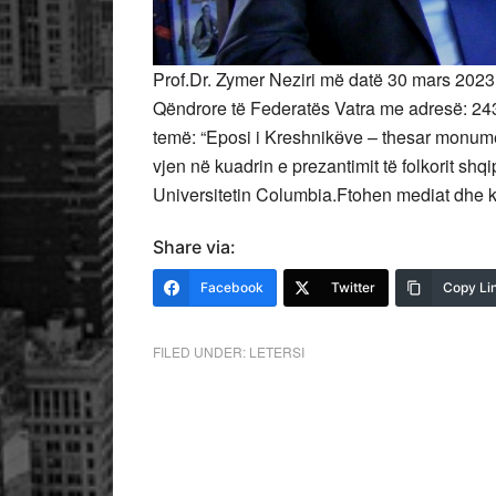
Prof.Dr. Zymer Neziri më datë 30 mars 2023, 
Qëndrore të Federatës Vatra me adresë: 243
temë: “Eposi i Kreshnikӫve – thesar monumen
vjen në kuadrin e prezantimit të folkorit shq
Universitetin Columbia.Ftohen mediat dhe ko
Share via:
Facebook
Twitter
Copy Li
FILED UNDER:
LETERSI