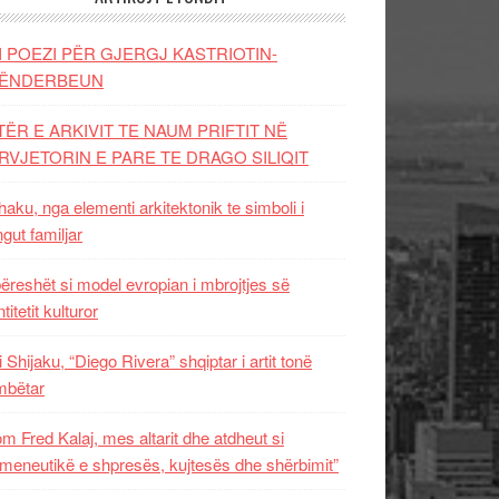
I POEZI PËR GJERGJ KASTRIOTIN-
ËNDERBEUN
TËR E ARKIVIT TE NAUM PRIFTIT NË
RVJETORIN E PARE TE DRAGO SILIQIT
aku, nga elementi arkitektonik te simboli i
ngut familjar
ëreshët si model evropian i mbrojtjes së
titetit kulturor
i Shijaku, “Diego Rivera” shqiptar i artit tonë
mbëtar
m Fred Kalaj, mes altarit dhe atdheut si
meneutikë e shpresës, kujtesës dhe shërbimit”