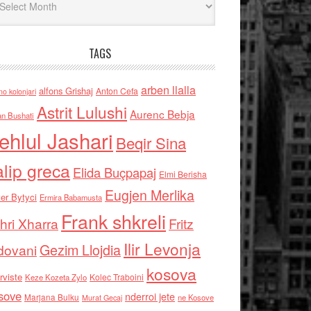
TAGS
arben llalla
alfons Grishaj
Anton Cefa
no kolonjari
Astrit Lulushi
Aurenc Bebja
an Bushati
ehlul Jashari
Beqir Sina
alip greca
Elida Buçpapaj
Elmi Berisha
Eugjen Merlika
er Bytyci
Ermira Babamusta
Frank shkreli
hri Xharra
Fritz
Ilir Levonja
Gezim Llojdia
dovani
kosova
rviste
Kolec Traboini
Keze Kozeta Zylo
sove
nderroi jete
Marjana Bulku
ne Kosove
Murat Gecaj