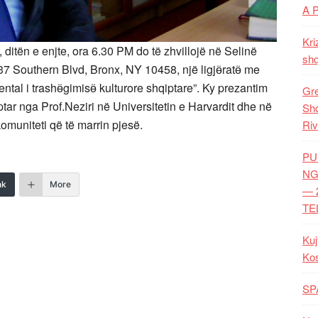
A 
Kri
ditën e enjte, ora 6.30 PM do të zhvillojë në Selinë
shq
7 Southern Blvd, Bronx, NY 10458, një ligjӫratӫ me
tal i trashӫgimisӫ kulturore shqiptare”. Ky prezantim
Gre
iptar nga Prof.Neziri në Universitetin e Harvardit dhe në
Shq
muniteti që të marrin pjesë.
Riv
PU
NG
nk
More
— 
TE
Kuj
Ko
SP