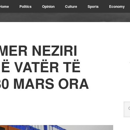
Home
Politics
Opinion
Culture
Sports
Economy
MER NEZIRI
Ë VATËR TË
30 MARS ORA