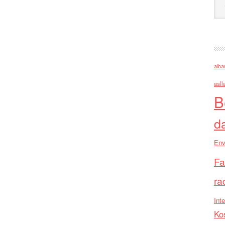
alba
asll
B
d
Env
Fa
ra
Inte
Ko