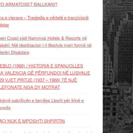
PO ARMATOSET BALLKANI?
za e vlerave – Tragjedia e vërtetë e tranzicionit
iptar
en Coast sjell Nammos Hotels & Resorts në
ipëri: Një destinacion i ri lifestyle merr formë në
ierën Shqiptare
EBLO (1966) / HISTORIA E SPANJOLLES
A VALENCIA QË PËRFUNDOI NË LUSHNJE
29 VJET PRITJE (1937 – 1966) TË NJË
LEFONATE NGA DY MOTRAT
tojmë sakrificën e familjes Lleshi për lirinë e
sovës
AÇI NUK E MPOSHTI SHPIRTIN