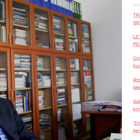
TR
SK
LE
PE
Oxh
tru
Arb
iden
Sal
ko
“Do
her