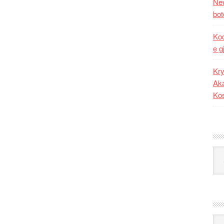
New
bot
Kod
e g
Kry
Aka
Ko
Kat
Ark