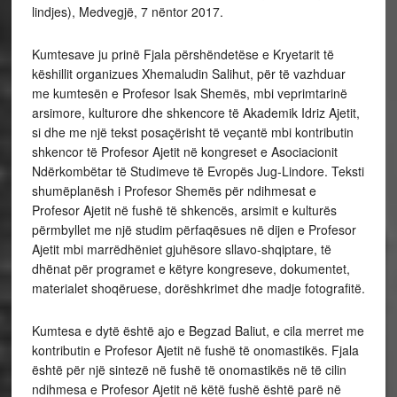
lindjes), Medvegjë, 7 nëntor 2017.
Kumtesave ju prinë Fjala përshëndetëse e Kryetarit të
këshillit organizues Xhemaludin Salihut, për të vazhduar
me kumtesën e Profesor Isak Shemës, mbi veprimtarinë
arsimore, kulturore dhe shkencore të Akademik Idriz Ajetit,
si dhe me një tekst posaçërisht të veçantë mbi kontributin
shkencor të Profesor Ajetit në kongreset e Asociacionit
Ndërkombëtar të Studimeve të Evropës Jug-Lindore. Teksti
shumëplanësh i Profesor Shemës për ndihmesat e
Profesor Ajetit në fushë të shkencës, arsimit e kulturës
përmbyllet me një studim përfaqësues në dijen e Profesor
Ajetit mbi marrëdhëniet gjuhësore sllavo-shqiptare, të
dhënat për programet e këtyre kongreseve, dokumentet,
materialet shoqëruese, dorëshkrimet dhe madje fotografitë.
Kumtesa e dytë është ajo e Begzad Baliut, e cila merret me
kontributin e Profesor Ajetit në fushë të onomastikës. Fjala
është për një sintezë në fushë të onomastikës në të cilin
ndihmesa e Profesor Ajetit në këtë fushë është parë në