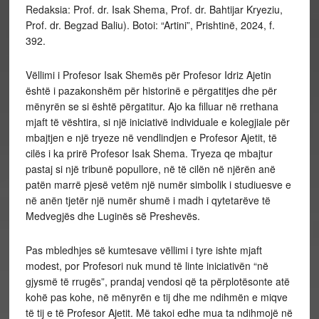
Redaksia: Prof. dr. Isak Shema, Prof. dr. Bahtijar Kryeziu,
Prof. dr. Begzad Baliu). Botoi: “Artini”, Prishtinë, 2024, f.
392.
Vëllimi i Profesor Isak Shemës për Profesor Idriz Ajetin
është i pazakonshëm për historinë e përgatitjes dhe për
mënyrën se si është përgatitur. Ajo ka filluar në rrethana
mjaft të vështira, si një iniciativë individuale e kolegjiale për
mbajtjen e një tryeze në vendlindjen e Profesor Ajetit, të
cilës i ka prirë Profesor Isak Shema. Tryeza qe mbajtur
pastaj si një tribunë popullore, në të cilën në njërën anë
patën marrë pjesë vetëm një numër simbolik i studiuesve e
në anën tjetër një numër shumë i madh i qytetarëve të
Medvegjës dhe Luginës së Preshevës.
Pas mbledhjes së kumtesave vëllimi i tyre ishte mjaft
modest, por Profesori nuk mund të linte iniciativën “në
gjysmë të rrugës”, prandaj vendosi që ta përplotësonte atë
kohë pas kohe, në mënyrën e tij dhe me ndihmën e miqve
të tij e të Profesor Ajetit. Më takoi edhe mua ta ndihmojë në