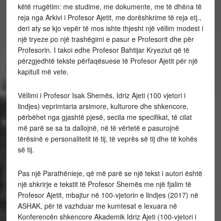
këtë rrugëtim: me studime, me dokumente, me të dhëna të
reja nga Arkivi i Profesor Ajetit, me dorëshkrime të reja etj.,
deri aty se kjo vepër të mos ishte thjesht një vëllim modest i
një tryeze po një trashëgimi e pasur e Profesorit dhe për
Profesorin. I takoi edhe Profesor Bahtijar Kryeziut që të
përzgjedhtë tekste përfaqësuese të Profesor Ajetit për një
kapitull më vete.
Vëllimi i Profesor Isak Shemës, Idriz Ajeti (100 vjetori i
lindjes) veprimtaria arsimore, kulturore dhe shkencore,
përbëhet nga gjashtë pjesë, secila me specifikat, të cilat
më parë se sa ta dallojnë, në të vërtetë e pasurojnë
tërësinë e personalitetit të tij, të veprës së tij dhe të kohës
së tij.
Pas një Parathënieje, që më parë se një tekst i autori është
një shkrirje e tekstit të Profesor Shemës me një fjalim të
Profesor Ajetit, mbajtur në 100-vjetorin e lindjes (2017) në
ASHAK, për të vazhduar me kumtesat e lexuara në
Konferencën shkencore Akademik Idriz Ajeti (100-vjetori i