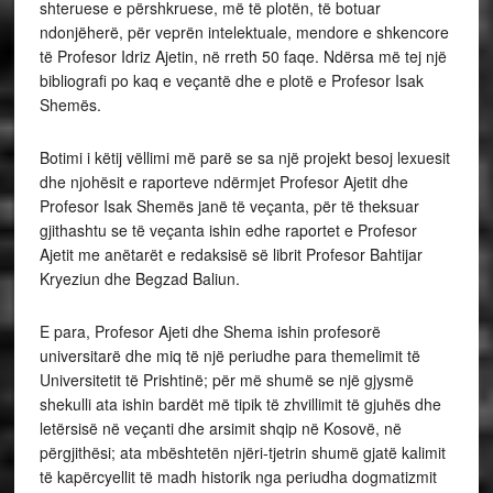
shteruese e përshkruese, më të plotën, të botuar
ndonjëherë, për veprën intelektuale, mendore e shkencore
të Profesor Idriz Ajetin, në rreth 50 faqe. Ndërsa më tej një
bibliografi po kaq e veçantë dhe e plotë e Profesor Isak
Shemës.
Botimi i këtij vëllimi më parë se sa një projekt besoj lexuesit
dhe njohësit e raporteve ndërmjet Profesor Ajetit dhe
Profesor Isak Shemës janë të veçanta, për të theksuar
gjithashtu se të veçanta ishin edhe raportet e Profesor
Ajetit me anëtarët e redaksisë së librit Profesor Bahtijar
Kryeziun dhe Begzad Baliun.
E para, Profesor Ajeti dhe Shema ishin profesorë
universitarë dhe miq të një periudhe para themelimit të
Universitetit të Prishtinë; për më shumë se një gjysmë
shekulli ata ishin bardët më tipik të zhvillimit të gjuhës dhe
letërsisë në veçanti dhe arsimit shqip në Kosovë, në
përgjithësi; ata mbështetën njëri-tjetrin shumë gjatë kalimit
të kapërcyellit të madh historik nga periudha dogmatizmit