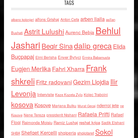
TAGS
arben llalla
alfons Grishaj
Anton Cefa
asllan
albano kolonjari
Behlul
Astrit Lulushi
Aurenc Bebja
Bushati
Jashari
dalip greca
Beqir Sina
Elida
Buçpapaj
Enver Bytyci
Elmi Berisha
Ermira Babamusta
Frank
Eugjen Merlika
Fahri Xharra
shkreli
Ilir
Gezim Llojdia
Fritz radovani
Levonja
Interviste
Kolec Traboini
Keze Kozeta Zylo
kosova
Kosove
nderroi jete
Marjana Bulku
ne
Murat Gecaj
Rafaela Prifti
Rafael
Nene Tereza
Kosove
presidenti Nishani
Floqi
Raimonda Moisiu
Ramiz Lushaj
reshat kripa
Sadik Elshani
Sokol
Shefqet Kercelli
shqiperia
shqiptaret
SHBA