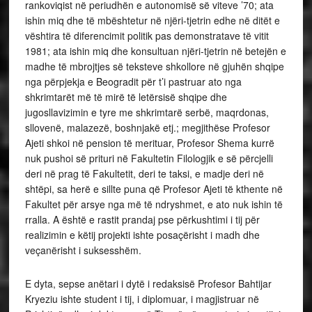
rankoviqist në periudhën e autonomisë së viteve ’70; ata
ishin miq dhe të mbështetur në njëri-tjetrin edhe në ditët e
vështira të diferencimit politik pas demonstratave të vitit
1981; ata ishin miq dhe konsultuan njëri-tjetrin në betejën e
madhe të mbrojtjes së teksteve shkollore në gjuhën shqipe
nga përpjekja e Beogradit për t’i pastruar ato nga
shkrimtarët më të mirë të letërsisë shqipe dhe
jugosllavizimin e tyre me shkrimtarë serbë, maqrdonas,
sllovenë, malazezë, boshnjakë etj.; megjithëse Profesor
Ajeti shkoi në pension të merituar, Profesor Shema kurrë
nuk pushoi së prituri në Fakultetin Filologjik e së përcjelli
deri në prag të Fakultetit, deri te taksi, e madje deri në
shtëpi, sa herë e sillte puna që Profesor Ajeti të kthente në
Fakultet për arsye nga më të ndryshmet, e ato nuk ishin të
rralla. A është e rastit prandaj pse përkushtimi i tij për
realizimin e këtij projekti ishte posaçërisht i madh dhe
veçanërisht i suksesshëm.
E dyta, sepse anëtari i dytë i redaksisë Profesor Bahtijar
Kryeziu ishte student i tij, i diplomuar, i magjistruar në