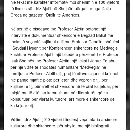
një tekst me karakter informativ mbi shënimin e 100-vjetorit
të lindjes së Idriz Ajetit në Shqipëri përgatitur nga Dalip
Greca në gazetën “Dielli” të Amerikës.
Në serinë e bisedave me Profesor Ajetin botohet një
intervistë e dokumentuar shkencore e Begzad Baliut me
theks të veçantë kujtimet e tij me Profesor Çabejin, shënimi
i Sevdail Hysenit për Konferencën shkencore në Medvegjë
kushtuar Profesor Ajetit, një bisedë e përzemërt e Profesor
Isak Shemës me Profesor Ajetin, një tekst i Jonuz Fetahut
për një vizitë të shoqatës humanitare “Medvegja” në
familjen e Profesor Ajetit etj., prej të cilave sigurisht krijohet
një pamje mjaft e plotë për jetën dhe veprën e tij, për
kujtimet e tij, për rrethet shkencore në të cilat ka jetuar, për
miqtë me të cilët ka komunikuar, për literaturën që ka
konsultuar, për vlerat kulturore, arsimore e shkencore që
ka krijuar etj.
Vëllimi Idriz Ajeti (100 vjetori i lindjes) veprimtaria arsimore,
kulturore dhe shkencore, përmbyllet me një bibliografi