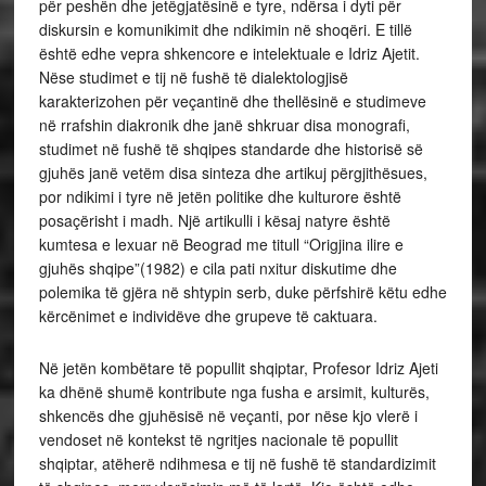
për peshën dhe jetëgjatësinë e tyre, ndërsa i dyti për
diskursin e komunikimit dhe ndikimin në shoqëri. E tillë
është edhe vepra shkencore e intelektuale e Idriz Ajetit.
Nëse studimet e tij në fushë të dialektologjisë
karakterizohen për veçantinë dhe thellësinë e studimeve
në rrafshin diakronik dhe janë shkruar disa monografi,
studimet në fushë të shqipes standarde dhe historisë së
gjuhës janë vetëm disa sinteza dhe artikuj përgjithësues,
por ndikimi i tyre në jetën politike dhe kulturore është
posaçërisht i madh. Një artikulli i kësaj natyre është
kumtesa e lexuar në Beograd me titull “Origjina ilire e
gjuhës shqipe”(1982) e cila pati nxitur diskutime dhe
polemika të gjëra në shtypin serb, duke përfshirë këtu edhe
kërcënimet e individëve dhe grupeve të caktuara.
Në jetën kombëtare të popullit shqiptar, Profesor Idriz Ajeti
ka dhënë shumë kontribute nga fusha e arsimit, kulturës,
shkencës dhe gjuhësisë në veçanti, por nëse kjo vlerë i
vendoset në kontekst të ngritjes nacionale të popullit
shqiptar, atëherë ndihmesa e tij në fushë të standardizimit