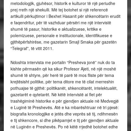
metodologjik, gjuhësor, historik e kulturor të një periudhe
prej rreth një shekulli. Më tej botohet si një referencë
artikulli përkujtimor i Bexhet Hasanit për shkencëtarin erudit
e faqendritur, për të vazhduar përsëri me një intervistë
shumë të pasur, historike e aktualizuese, kritike e
polemizuese, personale e institucionale, identifikuese e
gjithëpërfshirëse, me gazetarin Smajl Smaka për gazetën
“Telegraf”, të vitit 2011.
Ndoshta intervista me portalin “Presheva jonë” nuk do ta
kishte përmasën që ka sikur Profesor Ajeti, në një moshë
shumë të shtyre, për herë të parë të mos fliste për tema
krejtësisht politike, për tema ditore me të cilat merreshin
pothuajse të gjithë: politikanët, shkencëtarët, intelektualët,
gazetarët e qytetarët. Në këtë intervistë ai flet për
trashëgiminë historike e për gjendjen aktuale në Medvegjë
e Luginë të Preshevës. Atë e ka mbarështruar në tri pjesë:
biografia kronologjike e jetës dhe veprës së tij, ndihmesën
e tij shkencore, si dhe pikëpamjet e tij për gjendjen aktuale
në Luginën e Preshevës. Po në këtë rrjedhë botohet edhe