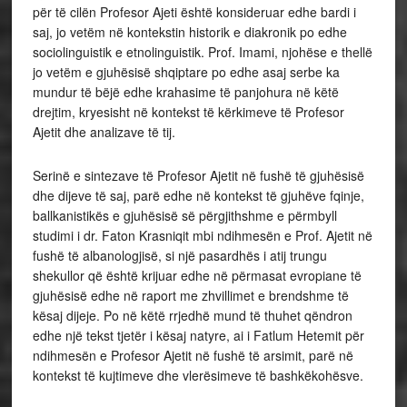
për të cilën Profesor Ajeti është konsideruar edhe bardi i
saj, jo vetëm në kontekstin historik e diakronik po edhe
sociolinguistik e etnolinguistik. Prof. Imami, njohëse e thellë
jo vetëm e gjuhësisë shqiptare po edhe asaj serbe ka
mundur të bëjë edhe krahasime të panjohura në këtë
drejtim, kryesisht në kontekst të kërkimeve të Profesor
Ajetit dhe analizave të tij.
Serinë e sintezave të Profesor Ajetit në fushë të gjuhësisë
dhe dijeve të saj, parë edhe në kontekst të gjuhëve fqinje,
ballkanistikës e gjuhësisë së përgjithshme e përmbyll
studimi i dr. Faton Krasniqit mbi ndihmesën e Prof. Ajetit në
fushë të albanologjisë, si një pasardhës i atij trungu
shekullor që është krijuar edhe në përmasat evropiane të
gjuhësisë edhe në raport me zhvillimet e brendshme të
kësaj dijeje. Po në këtë rrjedhë mund të thuhet qëndron
edhe një tekst tjetër i kësaj natyre, ai i Fatlum Hetemit për
ndihmesën e Profesor Ajetit në fushë të arsimit, parë në
kontekst të kujtimeve dhe vlerësimeve të bashkëkohësve.