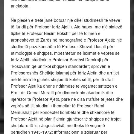
anekdota.
Në pjesën e tretë janë botuar një cikël studimesh të viteve
të fundit për Profesor Idriz Ajetin. Ato hapen me një sintezë
tipike të Profesor Besim Bokshit për të folmen e
arbneshëvet të Zarës në monografinë e Profesor Ajetit; një
studim të pazakonshëm të Profesor Xhevat Lloshit për
etimologjitë e shqipes, mbështetur në leximet e veprës së
Idriz Ajetit; studimin e Profesor Bardhyl Demirajt për
“kosovarin që unifikoi shqipen standarde”; sprovën e
Profesoreshës Shefkije Islamaj për Idriz Ajetin dhe arritjet
më të mira të gjuhës shqipe të kohës së tij, për të cilat
Profesor Ajeti ka dhënë ndihmesë të veçantë; sintezën e
Prof. dr. Qemal Muratit për dimensionin akademik dhe
njerëzor të Profesor Ajetit, parë në disa rrafshe të jetës dhe
veprës së tij; studimin themeltar të Profesor Rami
Memushajt për konceptet kombëtare dhe shkencore të
Profesor Ajetit në planifikimin gjuhësor të shqipes në trojet
shqiptare të ish-Jugosllavisë, me theks të veçantë
periudhën 1945-1972; informacionin e zgjeruar për