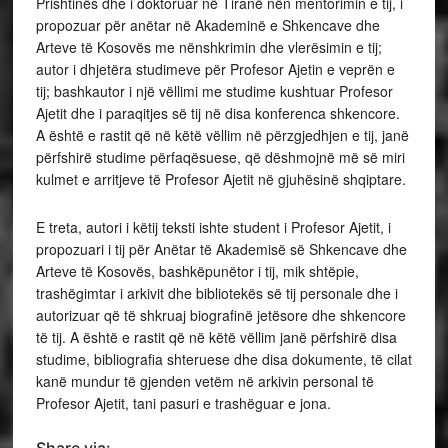
Prishtinës dhe i doktoruar në Tiranë nën mentorimin e tij, i
propozuar për anëtar në Akademinë e Shkencave dhe
Arteve të Kosovës me nënshkrimin dhe vlerësimin e tij;
autor i dhjetëra studimeve për Profesor Ajetin e veprën e
tij; bashkautor i një vëllimi me studime kushtuar Profesor
Ajetit dhe i paraqitjes së tij në disa konferenca shkencore.
A është e rastit që në këtë vëllim në përzgjedhjen e tij, janë
përfshirë studime përfaqësuese, që dëshmojnë më së miri
kulmet e arritjeve të Profesor Ajetit në gjuhësinë shqiptare.
E treta, autori i këtij teksti ishte student i Profesor Ajetit, i
propozuari i tij për Anëtar të Akademisë së Shkencave dhe
Arteve të Kosovës, bashkëpunëtor i tij, mik shtëpie,
trashëgimtar i arkivit dhe bibliotekës së tij personale dhe i
autorizuar që të shkruaj biografinë jetësore dhe shkencore
të tij. A është e rastit që në këtë vëllim janë përfshirë disa
studime, bibliografia shteruese dhe disa dokumente, të cilat
kanë mundur të gjenden vetëm në arkivin personal të
Profesor Ajetit, tani pasuri e trashëguar e jona.
Share via: