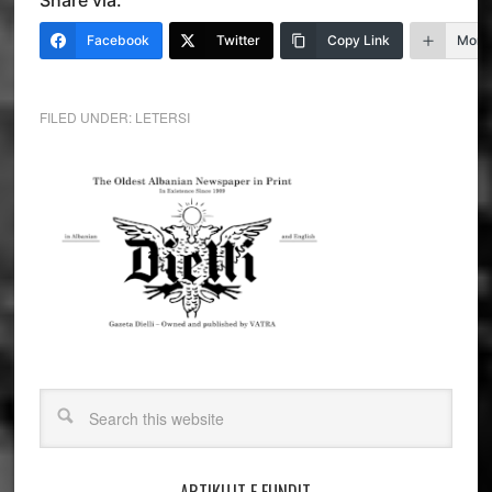
Facebook
Twitter
Copy Link
More
FILED UNDER:
LETERSI
ARTIKUJT E FUNDIT