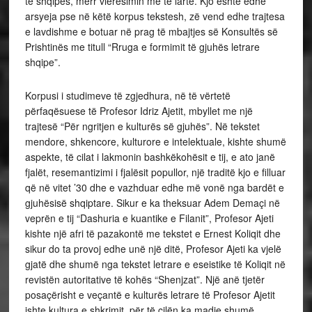
të shqipes, merr vlerësimin më të lartë. Kjo është edhe
arsyeja pse në këtë korpus tekstesh, zë vend edhe trajtesa
e lavdishme e botuar në prag të mbajtjes së Konsultës së
Prishtinës me titull “Rruga e formimit të gjuhës letrare
shqipe”.
Korpusi i studimeve të zgjedhura, në të vërtetë
përfaqësuese të Profesor Idriz Ajetit, mbyllet me një
trajtesë “Për ngritjen e kulturës së gjuhës”. Në tekstet
mendore, shkencore, kulturore e intelektuale, kishte shumë
aspekte, të cilat i lakmonin bashkëkohësit e tij, e ato janë
fjalët, resemantizimi i fjalësit popullor, një traditë kjo e filluar
që në vitet ’30 dhe e vazhduar edhe më vonë nga bardët e
gjuhësisë shqiptare. Sikur e ka theksuar Adem Demaçi në
veprën e tij “Dashuria e kuantike e Filanit”, Profesor Ajeti
kishte një afri të pazakontë me tekstet e Ernest Koliqit dhe
sikur do ta provoj edhe unë një ditë, Profesor Ajeti ka vjelë
gjatë dhe shumë nga tekstet letrare e eseistike të Koliqit në
revistën autoritative të kohës “Shenjzat”. Një anë tjetër
posaçërisht e veçantë e kulturës letrare të Profesor Ajetit
ishte kultura e shkrimit, për të cilën ka madje shumë