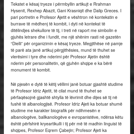
Tekstet e kësaj tryeze i përmbyllin artikujt e Rrahman
Hysenit, Rexhep Abazit, Gani Krasniqit dhe Dalip Greces. I
pari portretin e Profesor Ajetit e vështron në kontekstin e
burrave të mëdhenj të kombit, i dyti në kontekst të
ditëlindjes shekullore të tij, i treti në raport me simbolin e
gjuhës letrare dhe i fundit, me një shënim rasti në gazetën
“Dielli” për organizimin e kësaj tryeze. Megjithëse në pamje
të parë ata janë artikuj përgjithësies, mund të thuhet se
vlerësimi i tyre dhe nderimi për Profesor Ajetin është
nderim për personalitetin, që gjuhën shqipe e ka bërë
monument të kombit.
Në pjesën e dytë të këtij vëllimi janë botuar gjashtë studime
të Profesor Idriz Ajetit, të cilat mund të thuhet se
përfaqësojnë gjashtë shtylla të lëvrimit dhe dijes së tij në
fushë të albanologjisë. Profesor Idriz Ajeti ka botuar shumë
studime me karakter biografik për ndihmesën e
albanologëve, ballkanologëve e evropanistëve, ndërsa këtu
është përfshirë kryeartikulli i tij për më të madhin linguist të
shqipes, Profesor Eqrem Çabejin; Profesor Ajeti ka