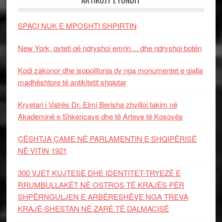
SPAÇI NUK E MPOSHTI SHPIRTIN
New York, qyteti që ndryshoi emrin… dhe ndryshoi botën
Kodi zakonor dhe isopolifonia dy nga monumentet e gjalla
madhështore të antikitetit shqiptar
Kryetari i Vatrës Dr. Elmi Berisha zhvilloi takim në
Akademinë e Shkencave dhe të Arteve të Kosovës
ÇËSHTJA ÇAME NË PARLAMENTIN E SHQIPËRISË
NË VITIN 1921
300 VJET KUJTESË DHE IDENTITET-TRYEZË E
RRUMBULLAKËT NË OSTROS TË KRAJËS PËR
SHPËRNGULJEN E ARBËRESHËVE NGA TREVA
KRAJË-SHESTAN NË ZARË TË DALMACISË