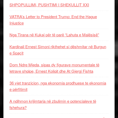
SHPOPULLIMI, PUSHTIMI I SHEKULLIT XXI
VATRA’s Letter to President Trump: End the Hague
Injustice
Nga Tirana në Kukaj për të parë “Lahuta e Malësisë”
Kardinali Ernest Simoni rikthehet si dëshmitar në Burgun
e Spaçit
Dom Ndre Mjeda, sipas dy figurave monumentale të
letrave shqipe, Ernest Koliqit dhe At Gjergj Fishta
36 vjet tranzicion, nga ekonomia prodhuese te ekonomia
e përfitimit
A ndihmon krijimtaria në zbulimin e potencialeve të
fshehura?