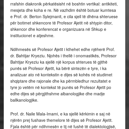
rrafshin diakronik përkatësisht në boshtin vertikal: antikiteti,
mesjeta dhe koha e re. Në vazhdim është botuar kumtesa
e Prof. dr. Berton Sylejmanit, e cila sjell të dhëna shteruese
për botimet shkencore të Profesor Ajetit në shtypin ditor,
shkencor dhe konferencat e organizuara në Shkup e
institucionet e atjeshme.
Ndihmesës së Profesor Ajetit i kthehet edhe njëherë Prof.
dr. Bahtijar Kryeziu. Njohës i thellë i onomastikës, Profesor
Bahtijar Kryeziu ka sjellë një korpus shterues të gjithë
punës së Profesor Ajetit, ka bërë sintezën e tyre, i ka
analizuar ato në kontekstin e dijes së kohës në studimet
shqiptare dhe rajonale dhe ka përmbledhur rezultatet e
tyre jo vetëm në kontekst të punës së Profesor Ajetit po
edhe dijes së përgjithshme albanologjike dhe madje
ballkanologjike.
Prof. dr. Naile Mala-Imami, e ka sjellë kërkimin e saj në
njërën prej fushave themelore të dijes së Profesor Ajetit.
Fjala është për ndihmesën e tij në fushë të dialektologjisë,