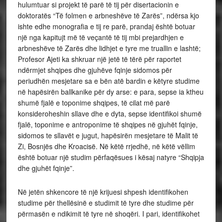
hulumtuar si projekt të parë të tij për disertacionin e
doktoratës “Të folmen e arbneshëve të Zarës”, ndërsa kjo
ishte edhe monografia e tij re parë, prandaj është botuar
një nga kapitujt më të veçantë të tij mbi prejardhjen e
arbneshëve të Zarës dhe lidhjet e tyre me truallin e lashtë;
Profesor Ajeti ka shkruar një jetë të tërë për raportet
ndërmjet shqipes dhe gjuhëve fqinje sidomos për
periudhën mesjetare sa e bën atë bardin e këtyre studime
në hapësirën ballkanike për dy arse: e para, sepse ia ktheu
shumë fjalë e toponime shqipes, të cilat më parë
konsideroheshin sllave dhe e dyta, sepse identifikoi shumë
fjalë, toponime e antroponime të shqipes në gjuhët fqinje,
sidomos te sllavët e jugut, hapësirën mesjetare të Malit të
Zi, Bosnjës dhe Kroacisë. Në këtë rrjedhë, në këtë vëllim
është botuar një studim përfaqësues i kësaj natyre “Shqipja
dhe gjuhët fqinje”.
Në jetën shkencore të një krijuesi shpesh identifikohen
studime për thellësinë e studimit të tyre dhe studime për
përmasën e ndikimit të tyre në shoqëri. I pari, identifikohet