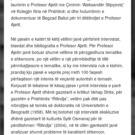
laurimin e Profesor Ajetit me Çmimin “Aleksandër Stipçeviq”
në Kolegjin Iliria në Prishtinë; si dhe hulumtimin e
dokumentuar të Begzad Baliut për tri ditëlindjet e Profesor
Ajetit.
Në pjesën e katërt të këtij vëllimi janë përfshirë intervistat,
bisedat dhe bibliografia e Profesor Ajetit. Për Profesor
Ajetin janë botuar shumë vëllime të përzgjedhura tematike
e shkencore, po një vëllim e një përmbledhje të tillë
përmbajtjesore e tematike, si ky me intervista nuk e kishim,
prandaj kjo pjesë e veprës prej rreth 100 faqesh
përfaqëson një interes të veçantë autorësh e temash.
Korpusit të teksteve të kësaj pjese i prinë intervista e parë
e Profesor Ajetit dhënë gazetarit e kritikut Vehap Shita, për
gazetën e Prishtinës “Rilindja”, vetëm pak ditë pas
mbrojtjes së temës së doktoratës në Universitetin e
Beogradit (1958). Më tej botohet një intervistë ekskluzive
dhënë gazetarit të kulturës Sylë Osmanaj për të
përditshmen “Rilindja” (2004), në të cilën gjerësisht janë
analizuar shumë probleme të karakterit shkencor,