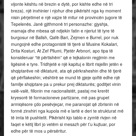
vijonte kështu në brezin e dytë, por kishte edhe në tri
breza), një inxhinier i njohur dhe pikërisht nga ky moment
nisin përjetimet e një vajze të mitur në provincën jugore të
Tepelenës. Janë gjithmonë tri personazhe: gjyshja,
mamaja dhe mbesa që ndjekin fatin e njeriut të tyre të
burgosur në Ballsh, Qafë-Bari, Zejmen e Burrel, por nuk
mungojnë edhe protagonistë të tjerë si Musine Kokalari,
Drita Kosturi, At Zef Pllumi, Pjetër Arbnori, apo tipa të
konsideruar “të përtishëm” që e tejkalonin regjimin me
ligësinë e tyre. Tridhjetë e një kapituj e librit risjellin jetën e
shqiptarëve në diktaturë, ata që përkraheshin dhe të tjerë
që përflakeshin; vështirë se mund të gjeje qoftë edhe një
familje shqiptare pa u prekur prej diktaturës; goditjet vinin
valë-valë, fillonin me nacionalistët, pastaj me krerët
kryesorë të formacioneve partizane, më pas grupet
armiqësore çdo pesëvjeçar, me paranojat që zbrisnin në
formë zinxhiri nga kupola më e lartë e deri te strukturat më
të imta të pushtetit. Pikërisht kjo tablo e zymtë rivjen në
faqet e këtij libri jo vetëm si mesazh për t’u kujtuar, por
edhe për të mos u përsëritur.