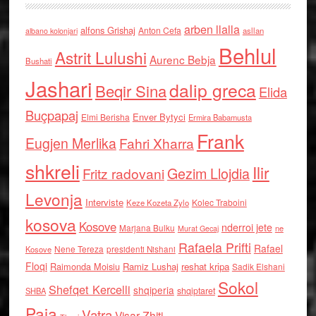
arben llalla
alfons Grishaj
Anton Cefa
asllan
albano kolonjari
Behlul
Astrit Lulushi
Aurenc Bebja
Bushati
Jashari
dalip greca
Beqir Sina
Elida
Buçpapaj
Enver Bytyci
Elmi Berisha
Ermira Babamusta
Frank
Eugjen Merlika
Fahri Xharra
shkreli
Ilir
Gezim Llojdia
Fritz radovani
Levonja
Interviste
Kolec Traboini
Keze Kozeta Zylo
kosova
Kosove
nderroi jete
Marjana Bulku
ne
Murat Gecaj
Rafaela Prifti
Rafael
Nene Tereza
Kosove
presidenti Nishani
Floqi
Raimonda Moisiu
Ramiz Lushaj
reshat kripa
Sadik Elshani
Sokol
Shefqet Kercelli
shqiperia
shqiptaret
SHBA
Paja
Vatra
Visar Zhiti