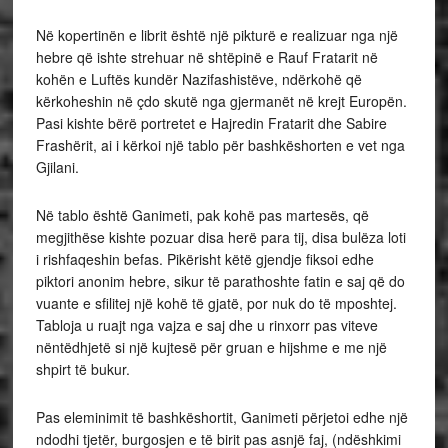
Në kopertinën e librit është një pikturë e realizuar nga një
hebre që ishte strehuar në shtëpinë e Rauf Fratarit në
kohën e Luftës kundër Nazifashistëve, ndërkohë që
kërkoheshin në çdo skutë nga gjermanët në krejt Europën.
Pasi kishte bërë portretet e Hajredin Fratarit dhe Sabire
Frashërit, ai i kërkoi një tablo për bashkëshorten e vet nga
Gjilani.
Në tablo është Ganimeti, pak kohë pas martesës, që
megjithëse kishte pozuar disa herë para tij, disa bulëza loti
i rishfaqeshin befas. Pikërisht këtë gjendje fiksoi edhe
piktori anonim hebre, sikur të parathoshte fatin e saj që do
vuante e sfilitej një kohë të gjatë, por nuk do të mposhtej.
Tabloja u ruajt nga vajza e saj dhe u rinxorr pas viteve
nëntëdhjetë si një kujtesë për gruan e hijshme e me një
shpirt të bukur.
Pas eleminimit të bashkëshortit, Ganimeti përjetoi edhe një
ndodhi tjetër, burgosjen e të birit pas asnjë faj, (ndëshkimi