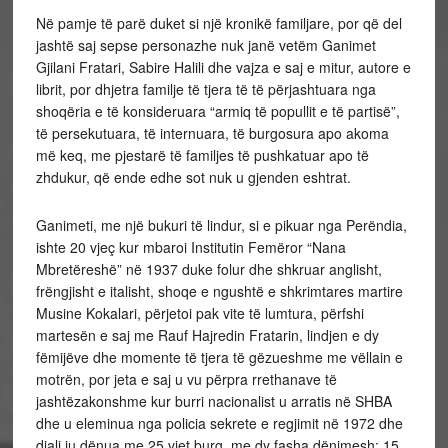
Në pamje të parë duket si një kronikë familjare, por që del
jashtë saj sepse personazhe nuk janë vetëm Ganimet
Gjilani Fratari, Sabire Halili dhe vajza e saj e mitur, autore e
librit, por dhjetra familje të tjera të të përjashtuara nga
shoqëria e të konsideruara “armiq të popullit e të partisë”,
të persekutuara, të internuara, të burgosura apo akoma
më keq, me pjestarë të familjes të pushkatuar apo të
zhdukur, që ende edhe sot nuk u gjenden eshtrat.
Ganimeti, me një bukuri të lindur, si e pikuar nga Perëndia,
ishte 20 vjeç kur mbaroi Institutin Femëror “Nana
Mbretëreshë” në 1937 duke folur dhe shkruar anglisht,
frëngjisht e italisht, shoqe e ngushtë e shkrimtares martire
Musine Kokalari, përjetoi pak vite të lumtura, përfshi
martesën e saj me Rauf Hajredin Fratarin, lindjen e dy
fëmijëve dhe momente të tjera të gëzueshme me vëllain e
motrën, por jeta e saj u vu përpra rrethanave të
jashtëzakonshme kur burri nacionalist u arratis në SHBA
dhe u eleminua nga policia sekrete e regjimit në 1972 dhe
djali iu dënua me 25 vjet burg, me dy fasha dënimesh: 15