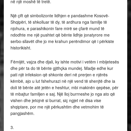
në një moshë të tretë.
Një çift që simbolizonte lidhjen e pandashme Kosovë-
Shqipëri, të shkolluar të dy, të ardhura nga familje të
njohura, e parashikonin fare mirë se çfarë mund të
ndodhte me një pushtet që bënte lidhje jonatyrore me
serbo-sllavët dhe jo me krahun perëndimor që i përkiste
historikisht.
Fëmijët, vajza dhe djali, ky ishte motivi i vetëm i mbijetesës
dhe për ta do të bënte gjithçka mundej. Madje edhe kur
pati një infeksion që shkonte deri në prerjen e njërës
këmbë, ajo u lut fshehurazi në një vend të shenjtë dhe ia
doli të bënte atë jetën e heshtur, mbi makinën qepëse, për
të mbajtur familjen e saj. Një lloj burrneshe jo nga ato që
vishen dhe jetojnë si burrat, siç ngjet në disa vise
shqiptare, por me një përkushtim dhe vetmohim të
pangjashëm.
3.