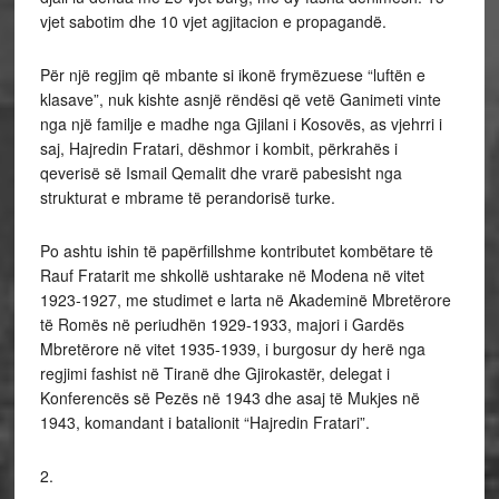
vjet sabotim dhe 10 vjet agjitacion e propagandë.
Për një regjim që mbante si ikonë frymëzuese “luftën e
klasave”, nuk kishte asnjë rëndësi që vetë Ganimeti vinte
nga një familje e madhe nga Gjilani i Kosovës, as vjehrri i
saj, Hajredin Fratari, dëshmor i kombit, përkrahës i
qeverisë së Ismail Qemalit dhe vrarë pabesisht nga
strukturat e mbrame të perandorisë turke.
Po ashtu ishin të papërfillshme kontributet kombëtare të
Rauf Fratarit me shkollë ushtarake në Modena në vitet
1923-1927, me studimet e larta në Akademinë Mbretërore
të Romës në periudhën 1929-1933, majori i Gardës
Mbretërore në vitet 1935-1939, i burgosur dy herë nga
regjimi fashist në Tiranë dhe Gjirokastër, delegat i
Konferencës së Pezës në 1943 dhe asaj të Mukjes në
1943, komandant i batalionit “Hajredin Fratari”.
2.