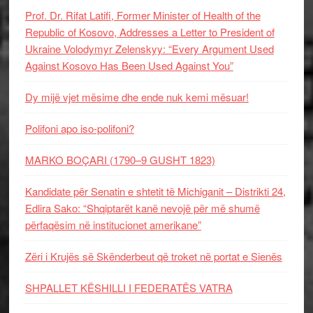
Prof. Dr. Rifat Latifi, Former Minister of Health of the
Republic of Kosovo, Addresses a Letter to President of
Ukraine Volodymyr Zelenskyy: “Every Argument Used
Against Kosovo Has Been Used Against You”
Dy mijë vjet mësime dhe ende nuk kemi mësuar!
Polifoni apo iso-polifoni?
MARKO BOÇARI (1790–9 GUSHT 1823)
Kandidate për Senatin e shtetit të Michiganit – Distrikti 24,
Edlira Sako: “Shqiptarët kanë nevojë për më shumë
përfaqësim në institucionet amerikane”
Zëri i Krujës së Skënderbeut që troket në portat e Sienës
SHPALLET KËSHILLI I FEDERATËS VATRA