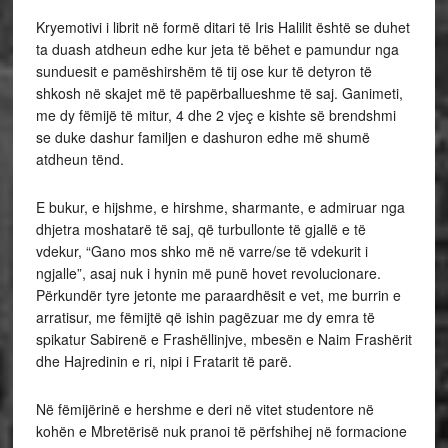
Kryemotivi i librit në formë ditari të Iris Halilit është se duhet
ta duash atdheun edhe kur jeta të bëhet e pamundur nga
sunduesit e pamëshirshëm të tij ose kur të detyron të
shkosh në skajet më të papërballueshme të saj. Ganimeti,
me dy fëmijë të mitur, 4 dhe 2 vjeç e kishte së brendshmi
se duke dashur familjen e dashuron edhe më shumë
atdheun tënd.
E bukur, e hijshme, e hirshme, sharmante, e admiruar nga
dhjetra moshatarë të saj, që turbullonte të gjallë e të
vdekur, “Gano mos shko më në varre/se të vdekurit i
ngjalle”, asaj nuk i hynin më punë hovet revolucionare.
Përkundër tyre jetonte me paraardhësit e vet, me burrin e
arratisur, me fëmijtë që ishin pagëzuar me dy emra të
spikatur Sabirenë e Frashëllinjve, mbesën e Naim Frashërit
dhe Hajredinin e ri, nipi i Fratarit të parë.
Në fëmijërinë e hershme e deri në vitet studentore në
kohën e Mbretërisë nuk pranoi të përfshihej në formacione