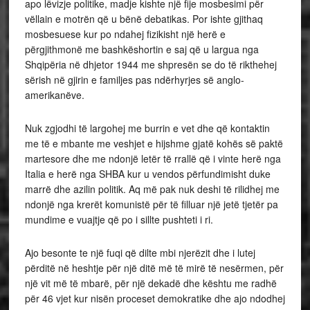
apo lëvizje politike, madje kishte një fije mosbesimi për
vëllain e motrën që u bënë debatikas. Por ishte gjithaq
mosbesuese kur po ndahej fizikisht një herë e
përgjithmonë me bashkëshortin e saj që u largua nga
Shqipëria në dhjetor 1944 me shpresën se do të rikthehej
sërish në gjirin e familjes pas ndërhyrjes së anglo-
amerikanëve.
Nuk zgjodhi të largohej me burrin e vet dhe që kontaktin
me të e mbante me veshjet e hijshme gjatë kohës së paktë
martesore dhe me ndonjë letër të rrallë që i vinte herë nga
Italia e herë nga SHBA kur u vendos përfundimisht duke
marrë dhe azilin politik. Aq më pak nuk deshi të rilidhej me
ndonjë nga krerët komunistë për të filluar një jetë tjetër pa
mundime e vuajtje që po i sillte pushteti i ri.
Ajo besonte te një fuqi që dilte mbi njerëzit dhe i lutej
përditë në heshtje për një ditë më të mirë të nesërmen, për
një vit më të mbarë, për një dekadë dhe kështu me radhë
për 46 vjet kur nisën proceset demokratike dhe ajo ndodhej