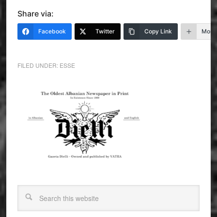
Share via:
Facebook
Twitter
Copy Link
More
FILED UNDER:
ESSE