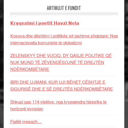
ARTIKUJT E FUNDIT
𝗞𝗿𝘆𝗾𝗲𝘇𝗶𝗺𝗶 𝗶 𝗽𝗼𝗲𝘁𝗶𝘁 𝗛𝗮𝘃𝘇𝗶 𝗡𝗲𝗹𝗮
Kosova dhe dështimi i politikës së jashtme shqiptare: Nga
internacionalja komuniste te globalizmi
ZELENSKYY DHE VUÇIQ, DY QASJE POLITIKE QË
NUK MUND TË ZËVENDËSOJNË TË DREJTËN
NDËRKOMBËTARE
IBRI DHE UJMANI, KUR UJI BËHET ÇËSHTJE E
SIGURISË DHE E SË DREJTËS NDËRKOMBËTARE
Shkupi pas 114 vjetëve, nga kryeqendra historike te
horizonti evropian
Fjalitë mesazh…