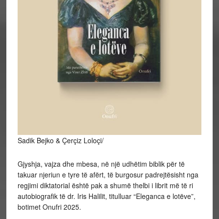
Sadik Bejko & Çerçiz Loloçi/
Gjyshja, vajza dhe mbesa, në një udhëtim biblik për të
takuar njeriun e tyre të afërt, të burgosur padrejtësisht nga
regjimi diktatorial është pak a shumë thelbi i librit më të ri
autobiografik të dr. Iris Halilit, titulluar “Eleganca e lotëve”,
botimet Onufri 2025.