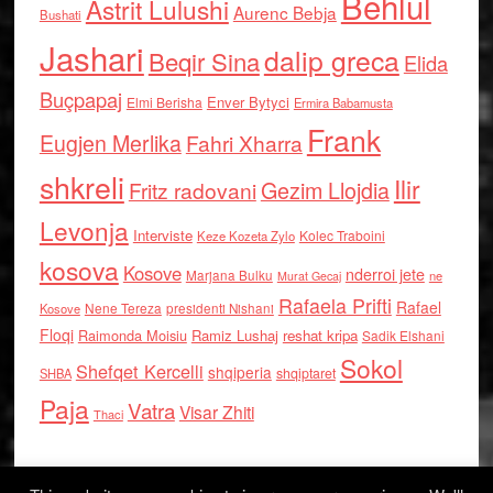
Behlul
Astrit Lulushi
Aurenc Bebja
Bushati
Jashari
dalip greca
Beqir Sina
Elida
Buçpapaj
Enver Bytyci
Elmi Berisha
Ermira Babamusta
Frank
Eugjen Merlika
Fahri Xharra
shkreli
Ilir
Gezim Llojdia
Fritz radovani
Levonja
Interviste
Kolec Traboini
Keze Kozeta Zylo
kosova
Kosove
nderroi jete
Marjana Bulku
ne
Murat Gecaj
Rafaela Prifti
Rafael
Nene Tereza
Kosove
presidenti Nishani
Floqi
Raimonda Moisiu
Ramiz Lushaj
reshat kripa
Sadik Elshani
Sokol
Shefqet Kercelli
shqiperia
shqiptaret
SHBA
Paja
Vatra
Visar Zhiti
Thaci