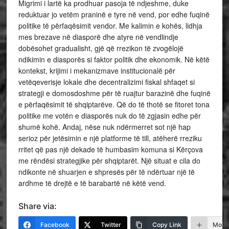
Migrimi i lartë ka prodhuar pasoja të ndjeshme, duke
reduktuar jo vetëm praninë e tyre në vend, por edhe fuqinë
politike të përfaqësimit vendor. Me kalimin e kohës, lidhja
mes brezave në diasporë dhe atyre në vendlindje
dobësohet gradualisht, gjë që rrezikon të zvogëlojë
ndikimin e diasporës si faktor politik dhe ekonomik. Në këtë
kontekst, krijimi i mekanizmave institucionalë për
vetëqeverisje lokale dhe decentralizimi fiskal shfaqet si
strategji e domosdoshme për të ruajtur barazinë dhe fuqinë
e përfaqësimit të shqiptarëve. Që do të thotë se fitoret tona
politike me votën e diasporës nuk do të zgjasin edhe për
shumë kohë. Andaj, nëse nuk ndërmerret sot një hap
serioz për jetësimin e një platforme të till, atëherë rreziku
rritet që pas një dekade të humbasim komuna si Kërçova
me rëndësi strategjike për shqiptarët. Një situat e cila do
ndikonte në shuarjen e shpresës për të ndërtuar një të
ardhme të drejtë e të barabartë në këtë vend.
Share via:
Facebook
Twitter
Copy Link
More