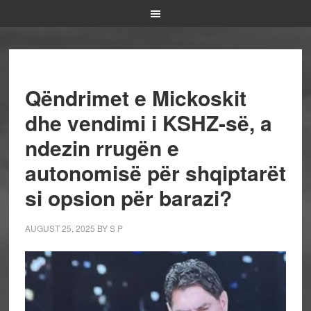
Qëndrimet e Mickoskit
dhe vendimi i KSHZ-së, a
ndezin rrugën e
autonomisë për shqiptarët
si opsion për barazi?
AUGUST 25, 2025
BY
S P