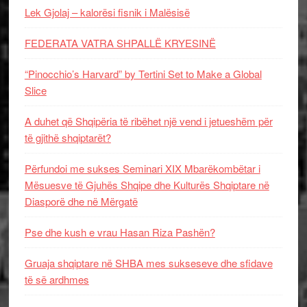
Lek Gjolaj – kalorësi fisnik i Malësisë
FEDERATA VATRA SHPALLË KRYESINË
“Pinocchio’s Harvard” by Tertini Set to Make a Global
Slice
A duhet që Shqipëria të ribëhet një vend i jetueshëm për
të gjithë shqiptarët?
Përfundoi me sukses Seminari XIX Mbarëkombëtar i
Mësuesve të Gjuhës Shqipe dhe Kulturës Shqiptare në
Diasporë dhe në Mërgatë
Pse dhe kush e vrau Hasan Riza Pashën?
Gruaja shqiptare në SHBA mes sukseseve dhe sfidave
të së ardhmes