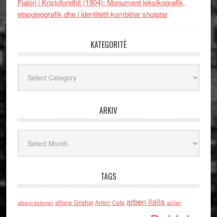
Fjalori i Kristoforidhit (1904): Monument leksikografik,
etnogjeografik dhe i identitetit kombëtar shqiptar
KATEGORITË
Kategoritë
ARKIV
Arkiv
TAGS
arben llalla
alfons Grishaj
Anton Cefa
asllan
albano kolonjari