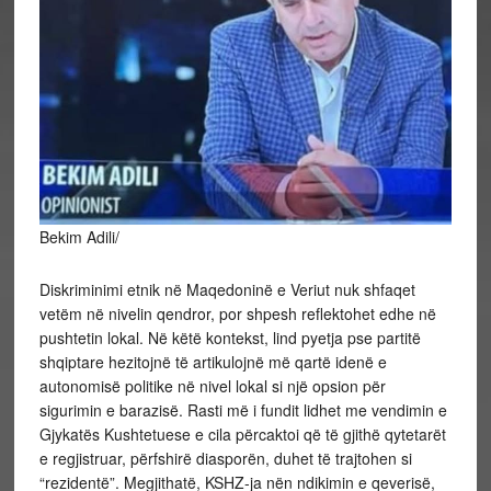
Bekim Adili/
Diskriminimi etnik në Maqedoninë e Veriut nuk shfaqet
vetëm në nivelin qendror, por shpesh reflektohet edhe në
pushtetin lokal. Në këtë kontekst, lind pyetja pse partitë
shqiptare hezitojnë të artikulojnë më qartë idenë e
autonomisë politike në nivel lokal si një opsion për
sigurimin e barazisë. Rasti më i fundit lidhet me vendimin e
Gjykatës Kushtetuese e cila përcaktoi që të gjithë qytetarët
e regjistruar, përfshirë diasporën, duhet të trajtohen si
“rezidentë”. Megjithatë, KSHZ-ja nën ndikimin e qeverisë,