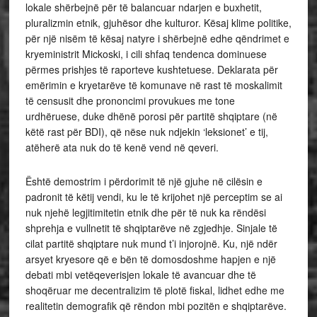
lokale shërbejnë për të balancuar ndarjen e buxhetit,
pluralizmin etnik, gjuhësor dhe kulturor. Kësaj klime politike,
për një nisëm të kësaj natyre i shërbejnë edhe qëndrimet e
kryeministrit Mickoski, i cili shfaq tendenca dominuese
përmes prishjes të raporteve kushtetuese. Deklarata për
emërimin e kryetarëve të komunave në rast të moskalimit
të censusit dhe prononcimi provukues me tone
urdhëruese, duke dhënë porosi për partitë shqiptare (në
këtë rast për BDI), që nëse nuk ndjekin ‘leksionet’ e tij,
atëherë ata nuk do të kenë vend në qeveri.
Është demostrim i përdorimit të një gjuhe në cilësin e
padronit të këtij vendi, ku le të krijohet një perceptim se ai
nuk njehë legjitimitetin etnik dhe për të nuk ka rëndësi
shprehja e vullnetit të shqiptarëve në zgjedhje. Sinjale të
cilat partitë shqiptare nuk mund t’i injorojnë. Ku, një ndër
arsyet kryesore që e bën të domosdoshme hapjen e një
debati mbi vetëqeverisjen lokale të avancuar dhe të
shoqëruar me decentralizim të plotë fiskal, lidhet edhe me
realitetin demografik që rëndon mbi pozitën e shqiptarëve.