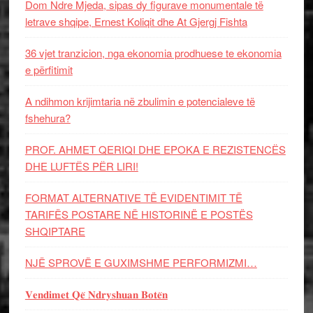
Dom Ndre Mjeda, sipas dy figurave monumentale të
letrave shqipe, Ernest Koliqit dhe At Gjergj Fishta
36 vjet tranzicion, nga ekonomia prodhuese te ekonomia
e përfitimit
A ndihmon krijimtaria në zbulimin e potencialeve të
fshehura?
PROF. AHMET QERIQI DHE EPOKA E REZISTENCЁS
DHE LUFTЁS PЁR LIRI!
FORMAT ALTERNATIVE TË EVIDENTIMIT TË
TARIFËS POSTARE NË HISTORINË E POSTËS
SHQIPTARE
NJË SPROVË E GUXIMSHME PERFORMIZMI…
𝐕𝐞𝐧𝐝𝐢𝐦𝐞𝐭 𝐐𝐞̈ 𝐍𝐝𝐫𝐲𝐬𝐡𝐮𝐚𝐧 𝐁𝐨𝐭𝐞̈𝐧