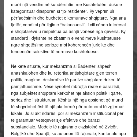
morri një vendim në kundërshtim me Kushtetutën, duke e
kategorizuar diasporën si “jo-rezidente”. Ky veprim uli
përfaqësimin dhe buxhetet e komunave shqiptare. Nga ana
tjetër, vendimi për ligjin e “balancuesit”, i cili cënon interesat
e shqiptarëve u respektua pa asnjë vonesë nga qeveria. Ky
standard i dyfishtë në zbatimin e vendimeve kushtetuese
ngre shqetësime serioze mbi koherencën juridike dhe
tendencën selektive të normave kushtetuese.
Në këtë situatë, kur mekanizma si Badenteri shpesh
anashkalohen dhe ku retorika antishqiptare gjen terren
politik, reagimet deklarative të partive shqiptare duken të
pamjaftueshme. Nëse synohet mbrojtja reale e barazisë,
nga subjektet shqiptare kërkohet një aksion politik i qartë,
serioz dhe i strukturuar. Kështu një nga opsionet që mund
të shqyrtohet është një platformë për autonomi të zgjeruar
lokale. Jo si akt ndarës, por si mekanizëm institucional për
të garantuar vetëqeverisje efektive dhe barazi
substanciale. Modele të ngjashme ekzistojnë në Zvicër,
Belgjikë dhe Spanjë, ku autonomitë rajonale, kantonale apo