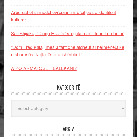
Arbëreshët si model evropian i mbrojtjes së identitetit
kulturor
Sali Shijaku, “Diego Rivera” shqiptar i artit tonë kombëtar
“Dom Fred Kalaj, mes altarit dhe atdheut si hermeneutikë
e shpresës, kujtesës dhe shërbimit”
A PO ARMATOSET BALLKANI?
KATEGORITË
Kategoritë
ARKIV