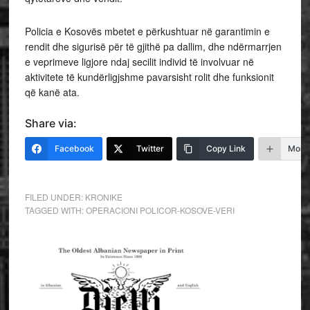
Policia e Kosovës mbetet e përkushtuar në garantimin e
rendit dhe sigurisë për të gjithë pa dallim, dhe ndërmarrjen
e veprimeve ligjore ndaj secilit individ të involvuar në
aktivitete të kundërligjshme pavarsisht rolit dhe funksionit
që kanë ata.
Share via:
Facebook
Twitter
Copy Link
More
FILED UNDER:
KRONIKE
TAGGED WITH:
OPERACIONI POLICOR-KOSOVE-VERI