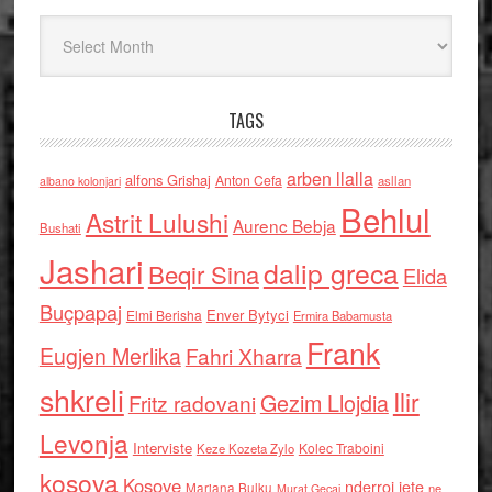
Arkiv
TAGS
arben llalla
alfons Grishaj
Anton Cefa
asllan
albano kolonjari
Behlul
Astrit Lulushi
Aurenc Bebja
Bushati
Jashari
dalip greca
Beqir Sina
Elida
Buçpapaj
Enver Bytyci
Elmi Berisha
Ermira Babamusta
Frank
Eugjen Merlika
Fahri Xharra
shkreli
Ilir
Gezim Llojdia
Fritz radovani
Levonja
Interviste
Kolec Traboini
Keze Kozeta Zylo
kosova
Kosove
nderroi jete
Marjana Bulku
ne
Murat Gecaj