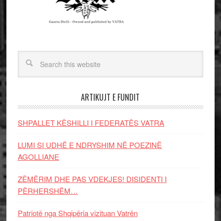
ARTIKUJT E FUNDIT
SHPALLET KËSHILLI I FEDERATËS VATRA
LUMI SI UDHË E NDRYSHIM NË POEZINË
AGOLLIANE
ZËMËRIM DHE PAS VDEKJES! DISIDENTI I
PËRHERSHËM…
Patriotë nga Shqipëria vizituan Vatrën