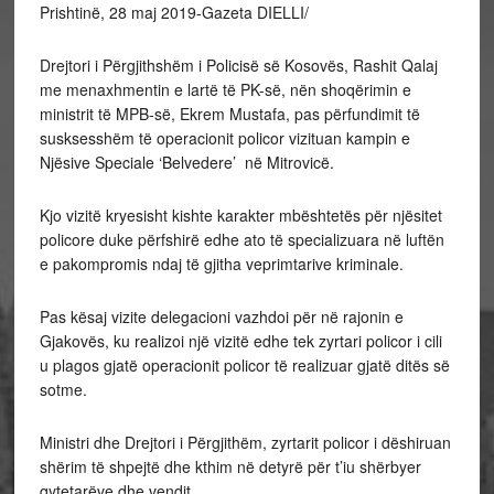
Prishtinë, 28 maj 2019-Gazeta DIELLI/
Drejtori i Përgjithshëm i Policisë së Kosovës, Rashit Qalaj
me menaxhmentin e lartë të PK-së, nën shoqërimin e
ministrit të MPB-së, Ekrem Mustafa, pas përfundimit të
susksesshëm të operacionit policor vizituan kampin e
Njësive Speciale ‘Belvedere’ në Mitrovicë.
Kjo vizitë kryesisht kishte karakter mbështetës për njësitet
policore duke përfshirë edhe ato të specializuara në luftën
e pakompromis ndaj të gjitha veprimtarive kriminale.
Pas kësaj vizite delegacioni vazhdoi për në rajonin e
Gjakovës, ku realizoi një vizitë edhe tek zyrtari policor i cili
u plagos gjatë operacionit policor të realizuar gjatë ditës së
sotme.
Ministri dhe Drejtori i Përgjithëm, zyrtarit policor i dëshiruan
shërim të shpejtë dhe kthim në detyrë për t’iu shërbyer
qytetarëve dhe vendit.