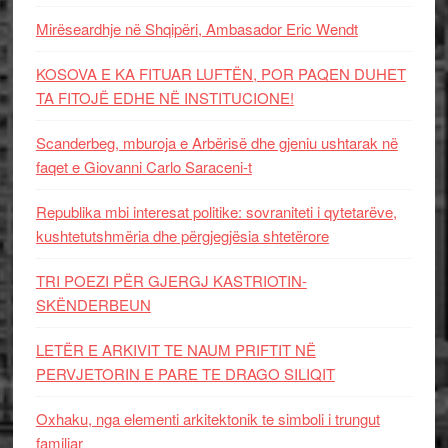
Mirëseardhje në Shqipëri, Ambasador Eric Wendt
KOSOVA E KA FITUAR LUFTËN, POR PAQEN DUHET
TA FITOJË EDHE NË INSTITUCIONE!
Scanderbeg, mburoja e Arbërisë dhe gjeniu ushtarak në
faqet e Giovanni Carlo Saraceni-t
Republika mbi interesat politike: sovraniteti i qytetarëve,
kushtetutshmëria dhe përgjegjësia shtetërore
TRI POEZI PËR GJERGJ KASTRIOTIN-
SKËNDERBEUN
LETËR E ARKIVIT TE NAUM PRIFTIT NË
PERVJETORIN E PARE TE DRAGO SILIQIT
Oxhaku, nga elementi arkitektonik te simboli i trungut
familjar