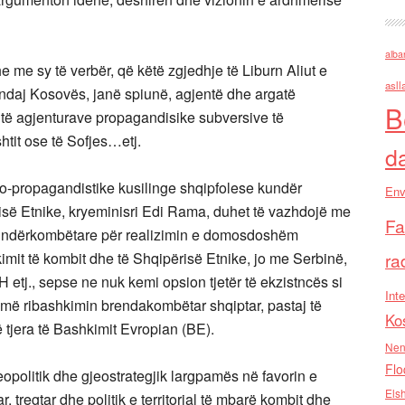
alba
me sy të verbër, që këtë zgjedhje të Liburn Aliut e
asll
a ndaj Kosovës, janë spiunë, agjentë dhe argatë
B
 të agjenturave propagandisike subversive të
htit ose të Sofjes…etj.
d
to-propagandistike kusilinge shqipfolese kundër
Env
isë Etnike, kryeminisri Edi Rama, duhet të vazhdojë me
Fa
dhe ndërkombëtare për realizimin e domosdoshëm
hkimit të kombit dhe të Shqipërisë Etnike, jo me Serbinë,
ra
etj., sepse ne nuk kemi opsion tjetër të ekzistncës si
Inte
ëjmë ribashkimin brendakombëtar shqiptar, pastaj të
Ko
tjera të Bashkimit Evropian (BE).
Nen
Flo
jeopolitik dhe gjeostrategjik largpamës në favorin e
Els
, tregtar dhe politik e territorial të mbarë kombit dhe