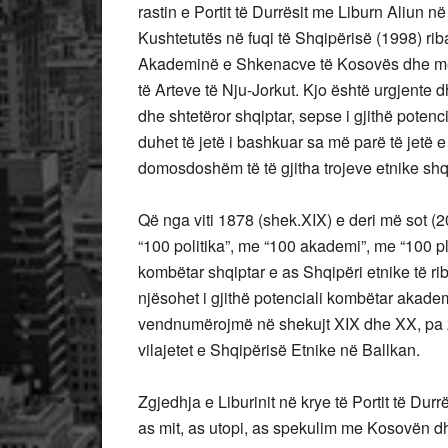
rastin e Portit të Durrësit me Liburn Aliun në
Kushtetutës në fuqi të Shqipërisë (1998) 
Akademinë e Shkenacve të Kosovës dhe m
të Arteve të Nju-Jorkut. Kjo është urgjente
dhe shtetëror shqiptar, sepse i gjithë potenci
duhet të jetë i bashkuar sa më parë të jetë
domosdoshëm të të gjitha trojeve etnike shq
Që nga viti 1878 (shek.XIX) e deri më sot (2
“100 politika”, me “100 akademi”, me “100 p
kombëtar shqiptar e as Shqipëri etnike të rib
njësohet i gjithë potenciali kombëtar akadem
vendnumërojmë në shekujt XIX dhe XX, pa zg
vilajetet e Shqipërisë Etnike në Ballkan.
Zgjedhja e Liburinit në krye të Portit të Dur
as mit, as utopi, as spekulim me Kosovën dhe 