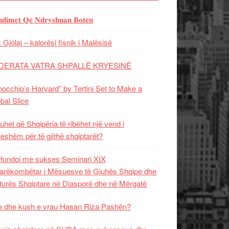
𝐝𝐢𝐦𝐞𝐭 𝐐𝐞̈ 𝐍𝐝𝐫𝐲𝐬𝐡𝐮𝐚𝐧 𝐁𝐨𝐭𝐞̈𝐧
 Gjolaj – kalorësi fisnik i Malësisë
DERATA VATRA SHPALLË KRYESINË
nocchio’s Harvard” by Tertini Set to Make a
bal Slice
uhet që Shqipëria të ribëhet një vend i
ueshëm për të gjithë shqiptarët?
fundoi me sukses Seminari XIX
rëkombëtar i Mësuesve të Gjuhës Shqipe dhe
turës Shqiptare në Diasporë dhe në Mërgatë
 dhe kush e vrau Hasan Riza Pashën?