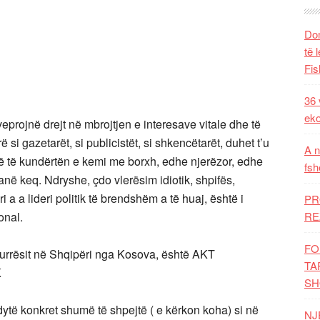
Dom
të 
Fis
36 
eko
veprojnë drejt në mbrojtjen e interesave vitale dhe të
ë si gazetarët, si publicistët, si shkencëtarët, duhet t’u
A n
në të kundërtën e kemi me borxh, edhe njerëzor, edhe
fsh
anë keq. Ndryshe, çdo vlerësim idiotik, shpifës,
i a a lideri politik të brendshëm a të huaj, është i
PR
onal.
RE
FO
ë Durrësit në Shqipëri nga Kosova, është AKT
TA
K
SH
dytë konkret shumë të shpejtë ( e kërkon koha) si në
NJ