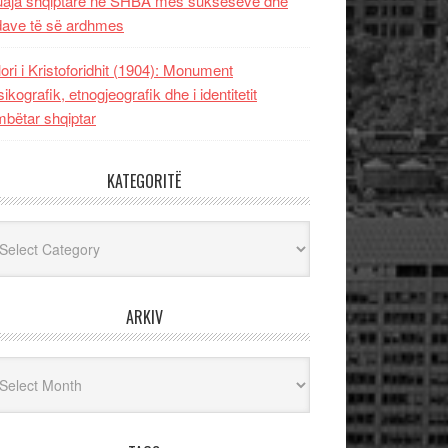
uaja shqiptare në SHBA mes sukseseve dhe
dave të së ardhmes
lori i Kristoforidhit (1904): Monument
sikografik, etnogjeografik dhe i identitetit
bëtar shqiptar
KATEGORITË
egoritë
ARKIV
iv