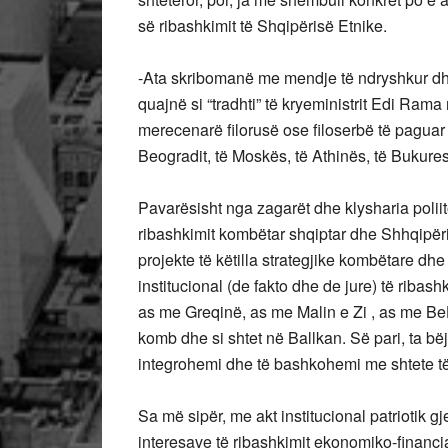
së ribashkimit të Shqipërisë Etnike.
-Ata skribomanë me mendje të ndryshkur dhe 
quajnë si “tradhti” të kryeministrit Edi Ram
merecenarë filorusë ose filoserbë të paguar
Beogradit, të Moskës, të Athinës, të Bukures
Pavarësisht nga zagarët dhe klysharia polii
ribashkimit kombëtar shqiptar dhe Shhqipër
projekte të këtilla strategjike kombëtare 
institucional (de fakto dhe de jure) të ribas
as me Greqinë, as me Malin e Zi , as me BeH 
komb dhe si shtet në Ballkan. Së pari, ta b
integrohemi dhe të bashkohemi me shtete të 
Sa më sipër, me akt institucional patriotik g
interesave të ribashkimit ekonomiko-financiar