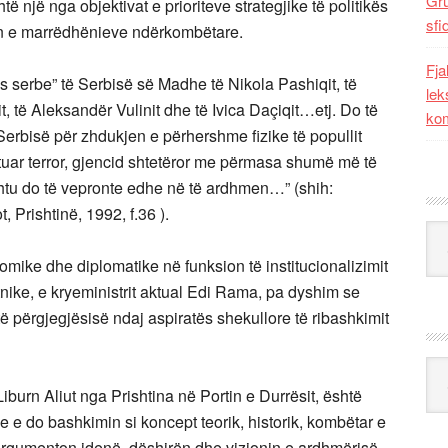
Gr
ë një nga objektivat e prioriteve strategjike të politikës
sfi
in e marrëdhënieve ndërkombëtare.
Fja
s serbe” të Serbisë së Madhe të Nikola Pashiqit, të
lek
, të Aleksandër Vulinit dhe të Ivica Daçiqit…etj. Do të
kom
 Serbisë për zhdukjen e përhershme fizike të popullit
batuar terror, gjencid shtetëror me përmasa shumë më të
ështu do të vepronte edhe në të ardhmen…” (shih:
 Prishtinë, 1992, f.36 ).
Kat
onomike dhe diplomatike në funksion të institucionalizimit
tnike, e kryeministrit aktual Edi Rama, pa dyshim se
të përgjegjësisë ndaj aspiratës shekullore të ribashkimit
Ark
burn Aliut nga Prishtina në Portin e Durrësit, është
 e do bashkimin si koncept teorik, historik, kombëtar e
 argumenton idenë, dëshirën dhe vizionin e ardhmërisë