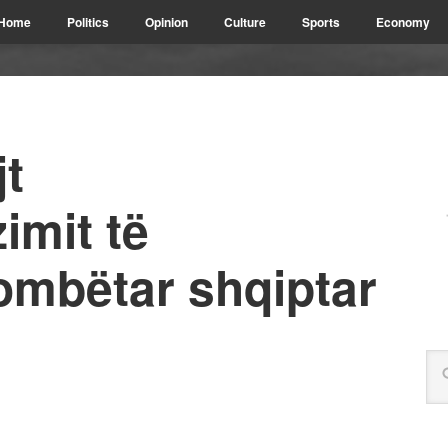
Home
Politics
Opinion
Culture
Sports
Economy
jt
zimit të
ombëtar shqiptar