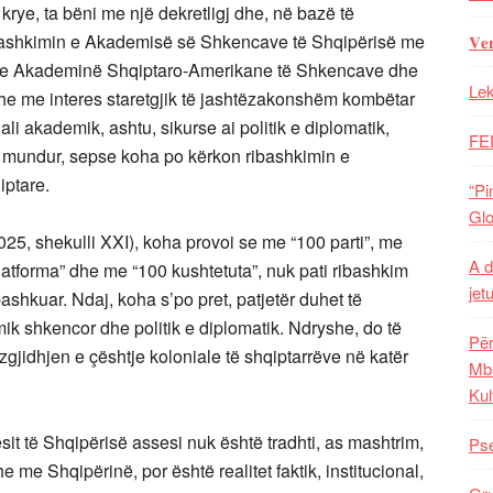
 krye, ta bëni me një dekretligj dhe, në bazë të
ribashkimin e Akademisë së Shkencave të Shqipërisë me
𝐕𝐞
e Akademinë Shqiptaro-Amerikane të Shkencave dhe
Lek
 dhe me interes staretgjik të jashtëzakonshëm kombëtar
ali akademik, ashtu, sikurse ai politik e diplomatik,
FE
 e mundur, sepse koha po kërkon ribashkimin e
iptare.
“Pi
Glo
025, shekulli XXI), koha provoi se me “100 parti”, me
A d
latforma” dhe me “100 kushtetuta”, nuk pati ribashkim
jet
ashkuar. Ndaj, koha s’po pret, patjetër duhet të
ik shkencor dhe politik e diplomatik. Ndryshe, do të
Për
jidhjen e çështje koloniale të shqiptarrëve në katër
Mba
Kul
rësit të Shqipërisë assesi nuk është tradhti, as mashtrim,
Pse
me Shqipërinë, por është realitet faktik, institucional,