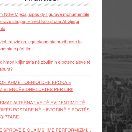
 Ndre Mjeda, sipas dy figurave monumentale
letrave shqipe, Ernest Koliqit dhe At Gjergj
hta
vjet tranzicion, nga ekonomia prodhuese te
nomia e përfitimit
dihmon krijimtaria në zbulimin e potencialeve të
ehura?
OF. AHMET QERIQI DHE EPOKA E
ZISTENCЁS DHE LUFTЁS PЁR LIRI!
RMAT ALTERNATIVE TË EVIDENTIMIT TË
RIFËS POSTARE NË HISTORINË E POSTËS
QIPTARE
Ë SPROVË E GUXIMSHME PERFORMIZMI…