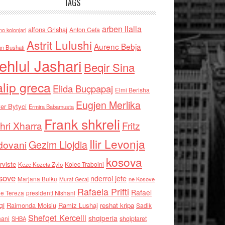
TAGS
arben llalla
alfons Grishaj
Anton Cefa
no kolonjari
Astrit Lulushi
Aurenc Bebja
an Bushati
ehlul Jashari
Beqir Sina
alip greca
Elida Buçpapaj
Elmi Berisha
Eugjen Merlika
er Bytyci
Ermira Babamusta
Frank shkreli
hri Xharra
Fritz
Ilir Levonja
Gezim Llojdia
dovani
kosova
rviste
Kolec Traboini
Keze Kozeta Zylo
sove
nderroi jete
Marjana Bulku
ne Kosove
Murat Gecaj
Rafaela Prifti
Rafael
e Tereza
presidenti Nishani
qi
Raimonda Moisiu
Ramiz Lushaj
reshat kripa
Sadik
Shefqet Kercelli
shqiperia
hani
shqiptaret
SHBA