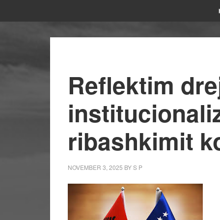
Reflektim dre
institucionali
ribashkimit k
NOVEMBER 3, 2025
BY
S P