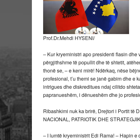
Prof.Dr.Mehdi HYSENI/
– Kur kryeministri apo presidenti flasin dhe 
përgjithshme të popullit dhe të shtetit, atëher
thonë se, – e keni mirë! Ndërkaq, nëse bëj
profesional, t’u themi se janë gabim dhe e k
intrigues dhe diskreditues ndaj cilitdo shtetar
papranueshëm, i dënueshëm dhe jo profesi
Ribashkimi nuk ka brirë, Drejtori i Portit t
NACIONAL, PATRIOTIK DHE STRATEGJI
– I lumtë kryeministrit Edi Rama! – Hapin e 