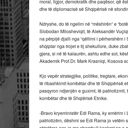
moral, ligjor, demokratik dhe paqësor, që ësht
dhe të diplomacisë së Shqipërisë në sfond
Ndryshe, do të ngelim në “mëshirën” e “botë
Slobodan Milosheviqit, të Aleksandër Vuçiqit
na përpijë djalli nga “qëllimi i përhershëm i
shqiptar nga trojet e tij shekullore, duke z
gjera, si në të kalaurën, ashtu edhe sot, k
Akademik Prof.Dr. Mark Krasniqi, Kosova sot,
Kjo vepër strategjike, politike, tregtare, ek
të ribashkimit kombëtar dhe të Shqipërisë e
pasqyron ndjenjën e guximt, të patriotizmit, 
kombëtar dhe të Shqiërisë Etnike.
-Bravo kryeministër Edi Rama, ky emërim i Li
patriotizëm, dëshmi se Edi Rama jo vetëm se
shtetëror, por, ja me shembull konkret po e