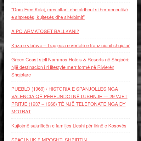
“Dom Fred Kalaj, mes altarit dhe atdheut si hermeneutikë
e shpresës, kujtesës dhe shërbimit”
A PO ARMATOSET BALLKANI?
Kriza e vlerave – Tragjedia e vërtetë e tranzicionit shqiptar
Green Coast sjell Nammos Hotels & Resorts në Shqipëri:
Një destinacion i ri lifestyle merr formë në Rivierën
Shqiptare
PUEBLO (1966) / HISTORIA E SPANJOLLES NGA
VALENCIA QË PËRFUNDOI NË LUSHNJE — 29 VJET
PRITJE (1937 – 1966) TË NJË TELEFONATE NGA DY
MOTRAT
Kujtojmë sakrificën e familjes Lleshi për lirinë e Kosovës
SPAÇI NUK E MPOSHTI SHPIRTIN