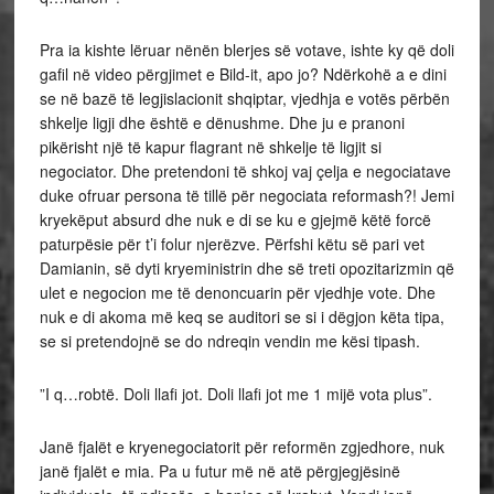
Pra ia kishte lëruar nënën blerjes së votave, ishte ky që doli
gafil në video përgjimet e Bild-it, apo jo? Ndërkohë a e dini
se në bazë të legjislacionit shqiptar, vjedhja e votës përbën
shkelje ligji dhe është e dënushme. Dhe ju e pranoni
pikërisht një të kapur flagrant në shkelje të ligjit si
negociator. Dhe pretendoni të shkoj vaj çelja e negociatave
duke ofruar persona të tillë për negociata reformash?! Jemi
kryekëput absurd dhe nuk e di se ku e gjejmë këtë forcë
paturpësie për t’i folur njerëzve. Përfshi këtu së pari vet
Damianin, së dyti kryeministrin dhe së treti opozitarizmin që
ulet e negocion me të denoncuarin për vjedhje vote. Dhe
nuk e di akoma më keq se auditori se si i dëgjon këta tipa,
se si pretendojnë se do ndreqin vendin me kësi tipash.
”I q…robtë. Doli llafi jot. Doli llafi jot me 1 mijë vota plus”.
Janë fjalët e kryenegociatorit për reformën zgjedhore, nuk
janë fjalët e mia. Pa u futur më në atë përgjegjësinë