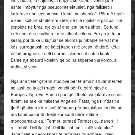
individuale, të ndjesës, a hapjes së krahut. Vendi jonë
është i mbytur nga pseudointelektualët, nga fallciteti i
kollareve dhe kostumeve. I kemi me shumicë. Për më tepër
e kemi kulturë shtetërore këtë, që një mjekër e parruar një
pistoletë në brez, një qylaf dhe jemi burra shteti. Së fundi
ricikluam dhe shallvaret dhe atletet adidas. Pra pa ju futur
kësaj, por duke u kujtuar se akoma ju mbajnë nervat me
kësi surrogatosh, që këtej kapen me presh në dorë, këtej
bëjnë progresistin. Si i duroni, sinqerisht nuk e kuptoj.
Eshtë një absurd kolektiv që po na shpërbën si komb, si
atdhe, si vend.
Nga ana tjetër çirremi studiove për të amdinistruar meritën
se kush po ia çel rrugën vendit për t’u bërë pjesë e
Europës. Nga Edi Rama i pari që i thotë shqiptarëve se do
futemi se ai e ka mikeshë Angelën. Pastaj nga rilindasit e
tjerë që hiqen sikur janë të hapur për bashkëpunim dhe se
ata kanë pasur të drejtë kur kanë bërë votime
monopartiake etj. ”Tërmet, tërmet! Tërmet i q…nanën” ”I
q…robtë. Doli llafi jot. Doli llafi jot me 1 mijë vota plus”.
Janë fjalët e negociatorit të reformës zgjedhore, i gjeni