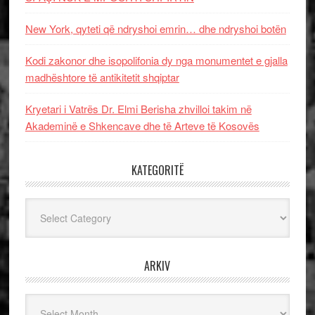
New York, qyteti që ndryshoi emrin… dhe ndryshoi botën
Kodi zakonor dhe isopolifonia dy nga monumentet e gjalla
madhështore të antikitetit shqiptar
Kryetari i Vatrës Dr. Elmi Berisha zhvilloi takim në
Akademinë e Shkencave dhe të Arteve të Kosovës
KATEGORITË
Kategoritë
ARKIV
Arkiv