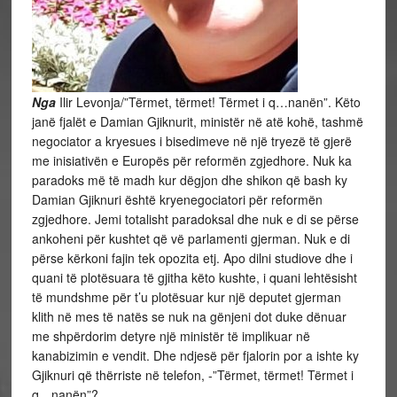
Nga
Ilir Levonja/”Tërmet, tërmet! Tërmet i q…nanën”. Këto
janë fjalët e Damian Gjiknurit, ministër në atë kohë, tashmë
negociator a kryesues i bisedimeve në një tryezë të gjerë
me inisiativën e Europës për reformën zgjedhore. Nuk ka
paradoks më të madh kur dëgjon dhe shikon që bash ky
Damian Gjiknuri është kryenegociatori për reformën
zgjedhore. Jemi totalisht paradoksal dhe nuk e di se përse
ankoheni për kushtet që vë parlamenti gjerman. Nuk e di
përse kërkoni fajin tek opozita etj. Apo dilni studiove dhe i
quani të plotësuara të gjitha këto kushte, i quani lehtësisht
të mundshme për t’u plotësuar kur një deputet gjerman
klith në mes të natës se nuk na gënjeni dot duke dënuar
me shpërdorim detyre një ministër të implikuar në
kanabizimin e vendit. Dhe ndjesë për fjalorin por a ishte ky
Gjiknuri që thërriste në telefon, -”Tërmet, tërmet! Tërmet i
q…nanën”?