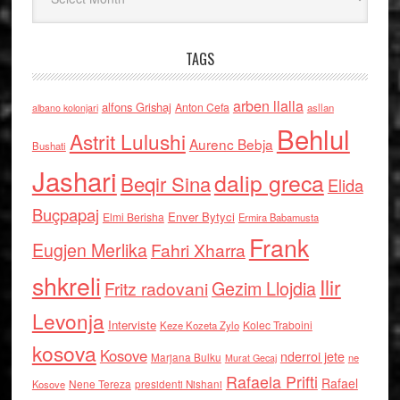
TAGS
arben llalla
alfons Grishaj
Anton Cefa
asllan
albano kolonjari
Behlul
Astrit Lulushi
Aurenc Bebja
Bushati
Jashari
dalip greca
Beqir Sina
Elida
Buçpapaj
Enver Bytyci
Elmi Berisha
Ermira Babamusta
Frank
Eugjen Merlika
Fahri Xharra
shkreli
Ilir
Gezim Llojdia
Fritz radovani
Levonja
Interviste
Kolec Traboini
Keze Kozeta Zylo
kosova
Kosove
nderroi jete
Marjana Bulku
ne
Murat Gecaj
Rafaela Prifti
Rafael
Nene Tereza
Kosove
presidenti Nishani