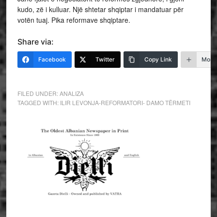
kudo, zë i kulluar. Një shtetar shqiptar i mandatuar për
votën tuaj. Pika reformave shqiptare.
Share via:
Facebook
Twitter
Copy Link
More
FILED UNDER:
ANALIZA
TAGGED WITH:
ILIR LEVONJA-REFORMATORI- DAMO TËRMETI