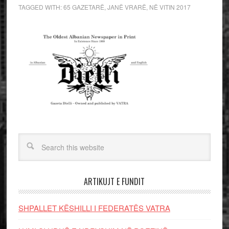
TAGGED WITH:
65 GAZETARË
,
JANË VRARË
,
NË VITIN 2017
ARTIKUJT E FUNDIT
SHPALLET KËSHILLI I FEDERATËS VATRA