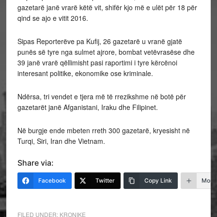
gazetarë janë vrarë këtë vit, shifër kjo më e ulët për 18 për
qind se ajo e vitit 2016.
Sipas Reporterëve pa Kufij, 26 gazetarë u vranë gjatë
punës së tyre nga sulmet ajrore, bombat vetëvrasëse dhe
39 janë vrarë qëllimisht pasi raportimi i tyre kërcënoi
interesant politike, ekonomike ose kriminale.
Ndërsa, tri vendet e tjera më të rrezikshme në botë për
gazetarët janë Afganistani, Iraku dhe Filipinet.
Në burgje ende mbeten rreth 300 gazetarë, kryesisht në
Turqi, Siri, Iran dhe Vietnam.
Share via:
Facebook
Twitter
Copy Link
More
FILED UNDER:
KRONIKE