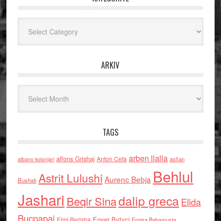
Kategoritë
ARKIV
Arkiv
TAGS
arben llalla
alfons Grishaj
Anton Cefa
asllan
albano kolonjari
Behlul
Astrit Lulushi
Aurenc Bebja
Bushati
Jashari
dalip greca
Beqir Sina
Elida
Buçpapaj
Enver Bytyci
Elmi Berisha
Ermira Babamusta