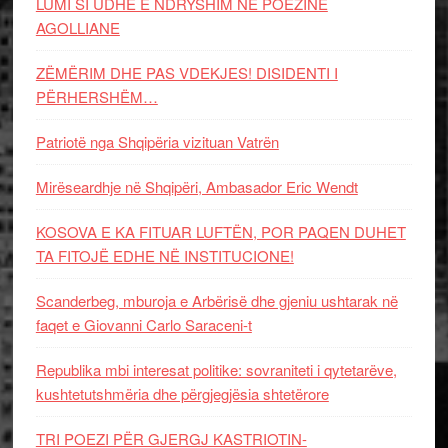
LUMI SI UDHË E NDRYSHIM NË POEZINË
AGOLLIANE
ZËMËRIM DHE PAS VDEKJES! DISIDENTI I
PËRHERSHËM…
Patriotë nga Shqipëria vizituan Vatrën
Mirëseardhje në Shqipëri, Ambasador Eric Wendt
KOSOVA E KA FITUAR LUFTËN, POR PAQEN DUHET
TA FITOJË EDHE NË INSTITUCIONE!
Scanderbeg, mburoja e Arbërisë dhe gjeniu ushtarak në
faqet e Giovanni Carlo Saraceni-t
Republika mbi interesat politike: sovraniteti i qytetarëve,
kushtetutshmëria dhe përgjegjësia shtetërore
TRI POEZI PËR GJERGJ KASTRIOTIN-