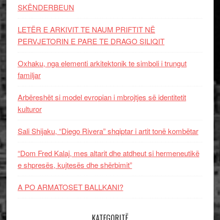
SKËNDERBEUN
LETËR E ARKIVIT TE NAUM PRIFTIT NË
PERVJETORIN E PARE TE DRAGO SILIQIT
Oxhaku, nga elementi arkitektonik te simboli i trungut
familjar
Arbëreshët si model evropian i mbrojtjes së identitetit
kulturor
Sali Shijaku, “Diego Rivera” shqiptar i artit tonë kombëtar
“Dom Fred Kalaj, mes altarit dhe atdheut si hermeneutikë
e shpresës, kujtesës dhe shërbimit”
A PO ARMATOSET BALLKANI?
KATEGORITË