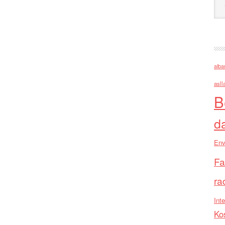
alba
asll
B
d
Env
Fa
ra
Inte
Ko