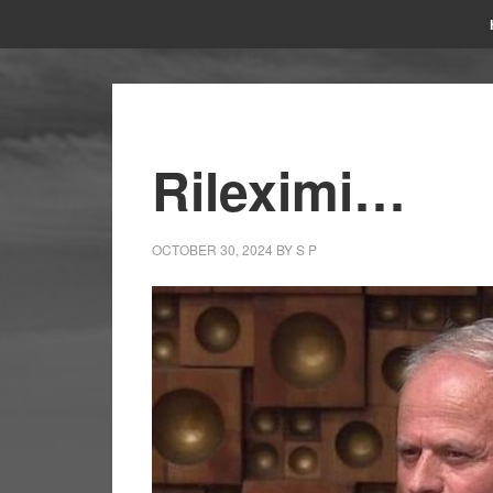
Rileximi…
OCTOBER 30, 2024
BY
S P