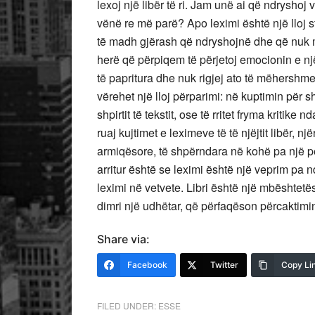
lexoj një libër të ri. Jam unë ai që ndryshoj 
vënë re më parë? Apo leximi është një lloj s
të madh gjërash që ndryshojnë dhe që nuk
herë që përpiqem të përjetoj emocionin e nj
të papritura dhe nuk rigjej ato të mëhershmet
vërehet një lloj përparimi: në kuptimin për
shpirtit të tekstit, ose të rritet fryma kritike
ruaj kujtimet e leximeve të të njëjtit libër, një
armiqësore, të shpërndara në kohë pa një pe
arritur është se leximi është një veprim pa nd
leximi në vetvete. Libri është një mbështetës
dimri një udhëtar, që përfaqëson përcaktimi
Share via:
Facebook
Twitter
Copy Li
FILED UNDER:
ESSE