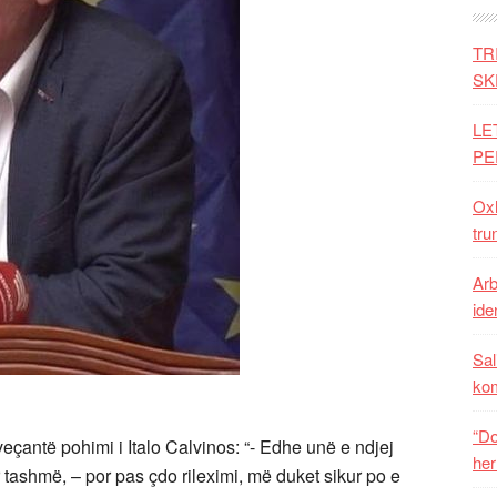
TR
SK
LE
PE
Oxh
tru
Arb
iden
Sal
ko
“Do
veçantë pohimi i Italo Calvinos: “- Edhe unë e ndjej
her
r tashmë, – por pas çdo rileximi, më duket sikur po e