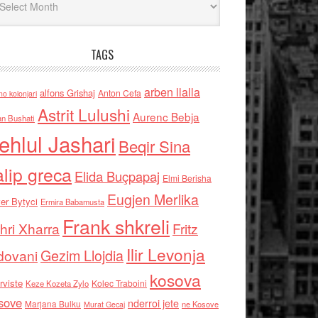
TAGS
arben llalla
alfons Grishaj
Anton Cefa
no kolonjari
Astrit Lulushi
Aurenc Bebja
an Bushati
ehlul Jashari
Beqir Sina
alip greca
Elida Buçpapaj
Elmi Berisha
Eugjen Merlika
er Bytyci
Ermira Babamusta
Frank shkreli
hri Xharra
Fritz
Ilir Levonja
Gezim Llojdia
dovani
kosova
rviste
Kolec Traboini
Keze Kozeta Zylo
sove
nderroi jete
Marjana Bulku
ne Kosove
Murat Gecaj