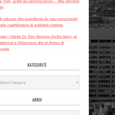
 York, qyteti që ndryshoi emrin… dhe ndryshoi
ën
i zakonor dhe isopolifonia dy nga monumentet
jalla madhështore të antikitetit shqiptar
etari i Vatrës Dr. Elmi Berisha zhvilloi takim në
deminë e Shkencave dhe të Arteve të
sovës
KATEGORITË
egoritë
ARKIV
iv