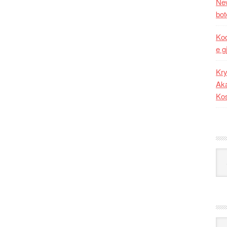
New
bot
Kod
e g
Kry
Aka
Ko
Kat
Ark