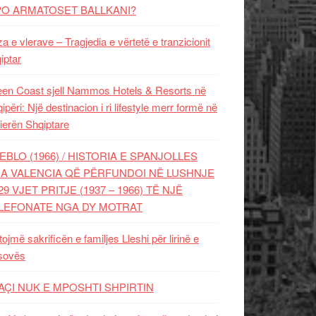
PO ARMATOSET BALLKANI?
za e vlerave – Tragjedia e vërtetë e tranzicionit
iptar
en Coast sjell Nammos Hotels & Resorts në
ipëri: Një destinacion i ri lifestyle merr formë në
ierën Shqiptare
EBLO (1966) / HISTORIA E SPANJOLLES
A VALENCIA QË PËRFUNDOI NË LUSHNJE
29 VJET PRITJE (1937 – 1966) TË NJË
LEFONATE NGA DY MOTRAT
tojmë sakrificën e familjes Lleshi për lirinë e
sovës
AÇI NUK E MPOSHTI SHPIRTIN