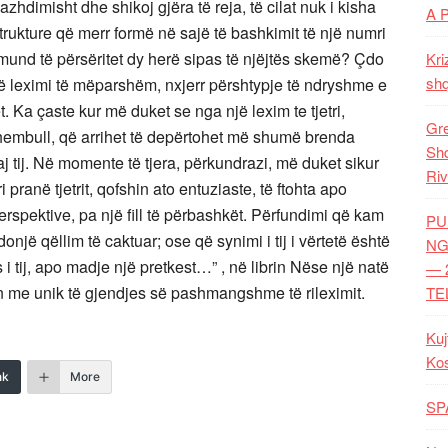
vazhdimisht dhe shikoj gjëra të reja, të cilat nuk i kisha
A 
trukture që merr formë në sajë të bashkimit të një numri
 mund të
përsëritet dy herë sipas të njëjtës skemë? Çdo
Kri
shq
ë leximi të mëparshëm, nxjerr përshtypje të ndryshme e
. Ka çaste kur më duket se nga një lexim te tjetri,
Gre
 shembull, që arrihet të depërtohet më shumë brenda
Shq
 ndaj tij. Në momente të tjera, përkundrazi, më duket sikur
Riv
ri pranë tjetrit, qofshin ato entuziaste, të ftohta apo
rspektive, pa një fill të përbashkët. Përfundimi që kam
PU
onjë qëllim të caktuar; ose që synimi i tij i vërtetë është
NG
 i tij, apo madje një pretkest…” , në librin Nëse një natë
— 
n me unik të gjendjes së pashmangshme të rileximit.
TE
Kuj
Ko
nk
More
SP