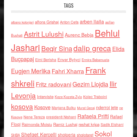
TAGS
arben llalla
alfons Grishaj
Anton Cefa
asllan
albano kolonjari
Behlul
Astrit Lulushi
Aurenc Bebja
Bushati
Jashari
dalip greca
Beqir Sina
Elida
Buçpapaj
Enver Bytyci
Elmi Berisha
Ermira Babamusta
Frank
Eugjen Merlika
Fahri Xharra
shkreli
Ilir
Gezim Llojdia
Fritz radovani
Levonja
Interviste
Kolec Traboini
Keze Kozeta Zylo
kosova
Kosove
nderroi jete
Marjana Bulku
ne
Murat Gecaj
Rafaela Prifti
Rafael
Nene Tereza
Kosove
presidenti Nishani
Floqi
Raimonda Moisiu
Ramiz Lushaj
reshat kripa
Sadik Elshani
Sokol
Shefqet Kercelli
shqiperia
shqiptaret
SHBA