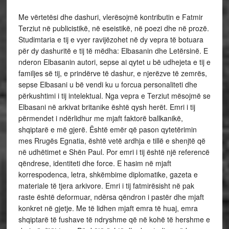
Me vërtetësi dhe dashuri, vlerësojmë kontributin e Fatmir
Terziut në publicistikë, në eseistikë, në poezi dhe në prozë.
Studimtaria e tij e vyer ravijëzohet në dy vepra të botuara
për dy dashuritë e tij të mëdha: Elbasanin dhe Letërsinë. E
nderon Elbasanin autori, sepse ai qytet u bë udhejeta e tij e
familjes së tij, e prindërve të dashur, e njerëzve të zemrës,
sepse Elbasani u bë vendi ku u forcua personaliteti dhe
përkushtimi i tij intelektual. Nga vepra e Terziut mësojmë se
Elbasani në arkivat britanike është qysh herët. Emri i tij
përmendet i ndërlidhur me mjaft faktorë ballkanikë,
shqiptarë e më gjerë. Është emër që pason qytetërimin
mes Rrugës Egnatia, është vetë ardhja e tillë e shenjtë që
në udhëtimet e Shën Paul. Por emri i tij është një referencë
qëndrese, identiteti dhe force. E hasim në mjaft
korrespodenca, letra, shkëmbime diplomatike, gazeta e
materiale të tjera arkivore. Emri i tij fatmirësisht në pak
raste është deformuar, ndërsa qëndron i pastër dhe mjaft
konkret në gjetje. Me të lidhen mjaft emra të huaj, emra
shqiptarë të fushave të ndryshme që në kohë të hershme e