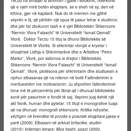
Terziu na shfaqet si sinomim i gjallë i edukimit, ndërkohë
që e njeh mirë botën shqiptare, se e sheh në sy, deri në
kthina, gjer në kapilarë. Nuk do të merrem me gjithë
veprën e tij, që përbën një opus të pasur letrar e studimor,
dhe për fat zbukuron tash e 4 vjet Bibliotekën Shkencore
“Nermin Vlora Falaschi” të Universitetit “Ismail Qemali”
Vlorë. Doktor Terziu 15 tituj ia dhuroi Bibliotekës së
Universitetit të Vlorës. Si shkrimtar vlonjat e kryetar i
shoqërisë Lidhja e Shkrimtarëve dhe e Artistëve “Petro
Marko”, Vlorë, por sidomos si drejtor i Bibliotekës
Shkencore “Nermin Vlora Falaschi” të Universitetit “Ismail
Qemali”, Vlorë, plotësova për shkrimtarin dhe studiuesin e
njohur elbasanas që na nderon në botë Falënderimin e
meritueshëm me motivacionin: Ju shprehim falënderimet
tona më të përzemërta për librat që i dhuruat bibliotekës
sonë për pasurimin e fondit të saj. Veprimi juaj është një
akt fisnik, human dhe qytetar. 15 titujt e monografive tuaja
që na dhuruat: monografi shkencore:
Kritika ndryshe,
vëzhgim në brendësi të prozës e poezisë shqiptare,
pjesa e
parë (2009);
Elbasani në arkivat britanike
, studim
(2015); krijimtari letrare:
Mos hesht
, poezi (2000,