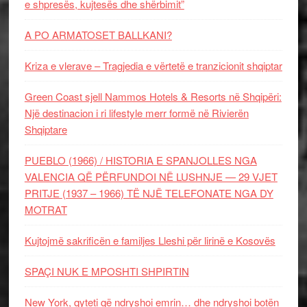
e shpresës, kujtesës dhe shërbimit”
A PO ARMATOSET BALLKANI?
Kriza e vlerave – Tragjedia e vërtetë e tranzicionit shqiptar
Green Coast sjell Nammos Hotels & Resorts në Shqipëri:
Një destinacion i ri lifestyle merr formë në Rivierën
Shqiptare
PUEBLO (1966) / HISTORIA E SPANJOLLES NGA
VALENCIA QË PËRFUNDOI NË LUSHNJE — 29 VJET
PRITJE (1937 – 1966) TË NJË TELEFONATE NGA DY
MOTRAT
Kujtojmë sakrificën e familjes Lleshi për lirinë e Kosovës
SPAÇI NUK E MPOSHTI SHPIRTIN
New York, qyteti që ndryshoi emrin… dhe ndryshoi botën