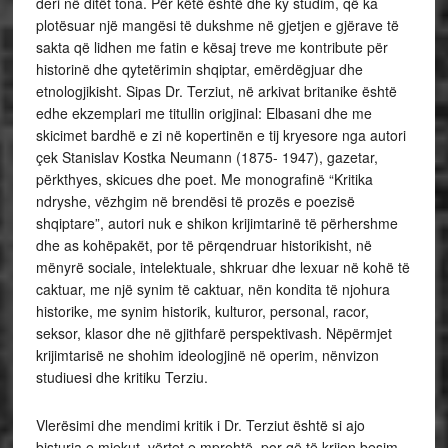
deri në ditët tona. Për këtë është dhe ky studim, që ka
plotësuar një mangësi të dukshme në gjetjen e gjërave të
sakta që lidhen me fatin e kësaj treve me kontribute për
historinë dhe qytetërimin shqiptar, emërdëgjuar dhe
etnologjikisht. Sipas Dr. Terziut, në arkivat britanike është
edhe ekzemplari me titullin origjinal: Elbasani dhe me
skicimet bardhë e zi në kopertinën e tij kryesore nga autori
çek Stanislav Kostka Neumann (1875- 1947), gazetar,
përkthyes, skicues dhe poet. Me monografinë “Kritika
ndryshe, vëzhgim në brendësi të prozës e poezisë
shqiptare”, autori nuk e shikon krijimtarinë të përhershme
dhe as kohëpakët, por të përqendruar historikisht, në
mënyrë sociale, intelektuale, shkruar dhe lexuar në kohë të
caktuar, me një synim të caktuar, nën kondita të njohura
historike, me synim historik, kulturor, personal, racor,
seksor, klasor dhe në gjithfarë perspektivash. Nëpërmjet
krijimtarisë ne shohim ideologjinë në operim, nënvizon
studiuesi dhe kritiku Terziu.
Vlerësimi dhe mendimi kritik i Dr. Terziut është si ajo
bisturia e mjekut, vërtet e mprehtë, por që të krijon besim