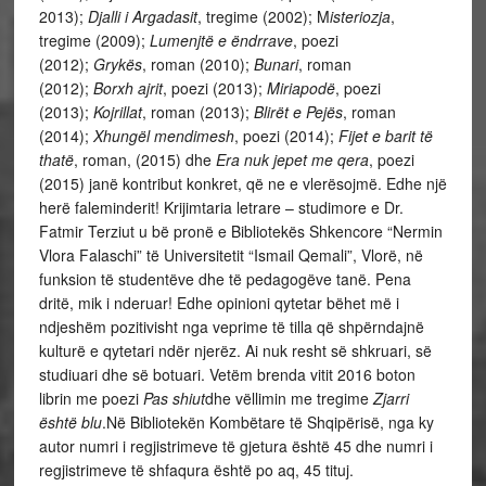
2013);
Djalli i Argadasit
, tregime (2002); M
isteriozja
,
tregime (2009);
Lumenjtë e ëndrrave
, poezi
(2012);
Grykës
, roman (2010);
Bunari
, roman
(2012);
Borxh ajrit
, poezi (2013);
Miriapodë
, poezi
(2013);
Kojrillat
, roman (2013);
Blirët e Pejës
, roman
(2014);
Xhungël mendimesh
, poezi (2014);
Fijet e barit të
thatë
, roman, (2015) dhe
Era nuk jepet me qera
, poezi
(2015) janë kontribut konkret, që ne e vlerësojmë. Edhe një
herë faleminderit! Krijimtaria letrare – studimore e Dr.
Fatmir Terziut u bë pronë e Bibliotekës Shkencore “Nermin
Vlora Falaschi” të Universitetit “Ismail Qemali”, Vlorë, në
funksion të studentëve dhe të pedagogëve tanë. Pena
dritë, mik i nderuar! Edhe opinioni qytetar bëhet më i
ndjeshëm pozitivisht nga veprime të tilla që shpërndajnë
kulturë e qytetari ndër njerëz. Ai nuk resht së shkruari, së
studiuari dhe së botuari. Vetëm brenda vitit 2016 boton
librin me poezi
Pas shiut
dhe vëllimin me tregime
Zjarri
është blu
.Në Bibliotekën Kombëtare të Shqipërisë, nga ky
autor numri i regjistrimeve të gjetura është 45 dhe numri i
regjistrimeve të shfaqura është po aq, 45 tituj.