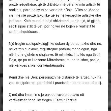
prozë rrëqethëse, që të drithëton në përshkrimin artistik të
realitetit, parë në sy të së vërtetës. “Roja i Vilës së Madhe”
vjen në një prozë lakonike që është keqardhje artistike dhe
jetësore. Këtë mund të bëjë shkrimtari, por jo një, të gjithë,
secili sipas stilit të vet, por ngjyer në bojën e realitetit të
sotëm shqetësues.
Një tregim sociopsikologji, ku duken dy personazhe dhe ne,
në vatrën e leximit, regjistrojmë pothuaj monologun, nga
njëri, dhe gjuhën e shqisave, të mimikës, intuitës nga tjetri,
Roja, që po të lulëzonte Mbrothësia, mund të ishte, pse jo,
një kërkues shkencor këmbëngulës.
Kemi dhe një Derr, personazh në distancë të largët, nuk na
vjen drejtpërdrejt, por është i pranishëm edhe te qentë e tij.
Ç’më dha imazhin e jo pak derrave e dosave në
vertikalitetin tonë, ky tregim i Fatmir Terziut!