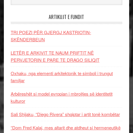
ARTIKUJT E FUNDIT
TRI POEZI PËR GJERGJ KASTRIOTIN-
SKËNDERBEUN
LETËR E ARKIVIT TE NAUM PRIFTIT NË
PERVJETORIN E PARE TE DRAGO SILIQIT
Oxhaku, nga elementi arkitektonik te simboli i trungut
familjar
Arbëreshët si model evropian i mbrojtjes së identitetit
kulturor
Sali Shijaku, “Diego Rivera” shqiptar i artit tonë kombëtar
“Dom Fred Kalaj, mes altarit dhe atdheut si hermeneutikë