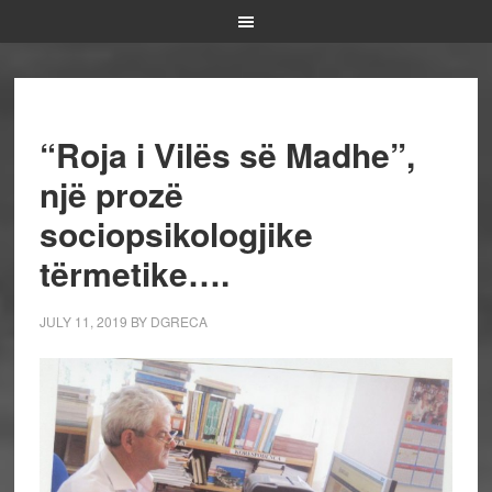
“Roja i Vilës së Madhe”,
një prozë
sociopsikologjike
tërmetike….
JULY 11, 2019
BY
DGRECA