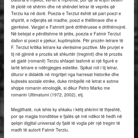
të plotë në shërim dhe në shëndet letrar të veprës që
Terziu ka në dorë. Poezia e Terziut është së pari poezi e
shpirtit, e ndjenjës së madhe, poezi e thëllimave dhe e
gjerësive. Vargjet e Fatmirit janë drithëruese e drithëmojnë.
Në betejat e përditshme të jetës, poezia e Fatmir Terziut
dallon si poezi e pjekur, kuptimplote. Për prozën letrare të
F. Terziut kritika letrare ka vlerësime pozitive. Me prurjet e
tij në gjininë e prozës së shkurtër (tregimit) dhe të prozës
së gjatë (romanit) Terziu shfaqet tashmë si një figurë e
lartë letrare e ndërgjegjes estetike. Spikat roli i tij letrar,
dituror e didaktik në ringritjet nga harresat historike dhe
kujtesës sociale etnike, duke rimbjellë në letrat e sotme
shqipe romanin etnologjik, si dikur Petro Marko me
romanin Ultimatumi (1972, 2002), etj.
Megjithatë, nuk ishte ky shkaku i këtij shkrimi të thjeshtë,
por qe magjia tronditëse e fjalës që më ndikoi të hedh në
qelqin digjital universal dy fjalë të vogla për një tregim të
madh të autorit Fatmir Terziu.