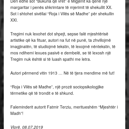
Deri edhe sot “Bukuria që vret” e Migjenit ka qenë një
margaritar i penës shkrimtare të mjerimit të shekullit XX.
Sot i shtohet sivëllai “Roja i Vilës së Madhe” për shekullin
XXI.
Tregimi nuk lexohet dot shpejt, sepse falë mjeshtërisë
artistike që ka fituar, autori na fut në punë, ta zhvillojmë
imagjinatën, të studiojmë tekstin, të lexojmë nëntekstin, të
mos ndihemi lexues pasivë e dembelë, se të lexosh një
Tregim nuk është si të luash spathi me letra.
Autori përmend vitin 1913 … Në të tjera mendime më fut!
“Roja i Vilës së Madhe”, një prozë sociopsikologjike
tërmetike që të trondit e të shkund.
Faleminderit autorit Fatmir Terziu, meritueshëm “Mjeshtër i
Madh”!
Vlorë, 08.07.2019