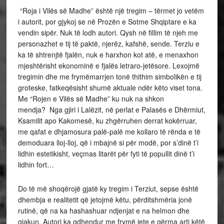
“Roja i Vilës së Madhe” është një tregim – tërmet jo vetëm
i autorit, por gjykoj se në Prozën e Sotme Shqiptare e ka
vendin sipër. Nuk të lodh autori. Qysh në fillim të njeh me
personazhet e tij të paktë, njerëz, kafshë, sende. Terziu e
ka të shtrenjtë fjalën, nuk e harxhon kot atë, e menaxhon
mjeshtërisht ekonominë e fjalës letraro-jetësore. Lexojmë
tregimin dhe me frymëmarrjen tonë thithim simbolikën e tij
groteske, fatkeqësisht shumë aktuale ndër këto viset tona.
Me “Rojen e Vilës së Madhe” ku nuk na shkon
mendja? Nga gjiri i Lalëzit, në perlat e Palasës e Dhërmiut,
Ksamilit apo Kakomesë, ku zhgërruhen derrat kokërruar,
me qafat e dhjamosura palë-palë me kollaro të rënda e të
demoduara lloj-lloj, që i mbajnë si për modë, por s’dinë t’i
lidhin estetikisht, veçmas litarët për fyti të popullit dinë t’i
lidhin fort…
Do të më shoqërojë gjatë ky tregim i Terziut, sepse është
dhembja e realitetit që jetojmë këtu, përditshmëria jonë
rutinë, që na ka hashashuar ndjenjat e na helmon dhe
gjakun. Autori ka gdhendur me frymë jete e gërma arti këtë