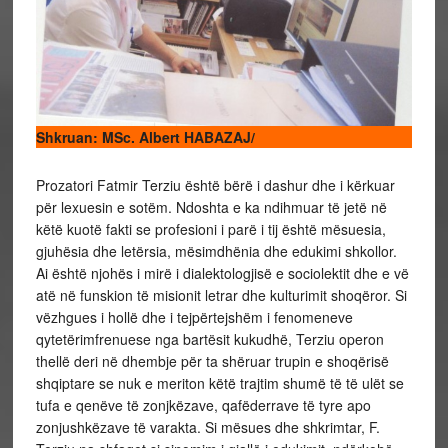
Shkruan: MSc. Albert HABAZAJ/
Prozatori Fatmir Terziu është bërë i dashur dhe i kërkuar
për lexuesin e sotëm. Ndoshta e ka ndihmuar të jetë në
këtë kuotë fakti se profesioni i parë i tij është mësuesia,
gjuhësia dhe letërsia, mësimdhënia dhe edukimi shkollor.
Ai është njohës i mirë i dialektologjisë e sociolektit dhe e vë
atë në funskion të misionit letrar dhe kulturimit shoqëror. Si
vëzhgues i hollë dhe i tejpërtejshëm i fenomeneve
qytetërimfrenuese nga bartësit kukudhë, Terziu operon
thellë deri në dhembje për ta shëruar trupin e shoqërisë
shqiptare se nuk e meriton këtë trajtim shumë të të ulët se
tufa e qenëve të zonjkëzave, qafëderrave të tyre apo
zonjushkëzave të varakta. Si mësues dhe shkrimtar, F.