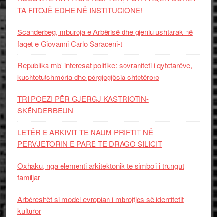
TA FITOJË EDHE NË INSTITUCIONE!
Scanderbeg, mburoja e Arbërisë dhe gjeniu ushtarak në
faqet e Giovanni Carlo Saraceni-t
Republika mbi interesat politike: sovraniteti i qytetarëve,
kushtetutshmëria dhe përgjegjësia shtetërore
TRI POEZI PËR GJERGJ KASTRIOTIN-
SKËNDERBEUN
LETËR E ARKIVIT TE NAUM PRIFTIT NË
PERVJETORIN E PARE TE DRAGO SILIQIT
Oxhaku, nga elementi arkitektonik te simboli i trungut
familjar
Arbëreshët si model evropian i mbrojtjes së identitetit
kulturor