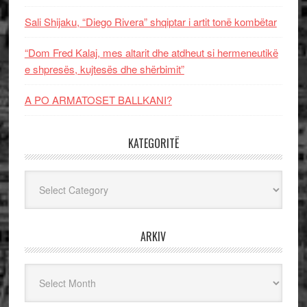
Sali Shijaku, “Diego Rivera” shqiptar i artit tonë kombëtar
“Dom Fred Kalaj, mes altarit dhe atdheut si hermeneutikë
e shpresës, kujtesës dhe shërbimit”
A PO ARMATOSET BALLKANI?
KATEGORITË
Kategoritë
ARKIV
Arkiv