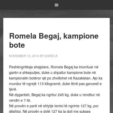
Romela Begaj, kampione
bote
NOVEMBER 13, 2014
BY
DGRECA
Peshëngritësja shqiptare, Romela Begaj ka triumfuar në
garën e shkeputjes, duke u shpallur kampione bote në
kampionatin botëror që po zhvillohet në Kazakistan. Ajo ka
mundur të ngrejë 113 kilogramë, duke lënë pas garuesit e
tjerë.
Në dygarësh, Begaj ka ngritur 245 kg, duke u renditur në
vendin e 7-të.
Në provën e parë në shtytje tentoi të ngrinte 127 kg, por
dështoi. Në provën e dytë 127 kg ia doli me sukses