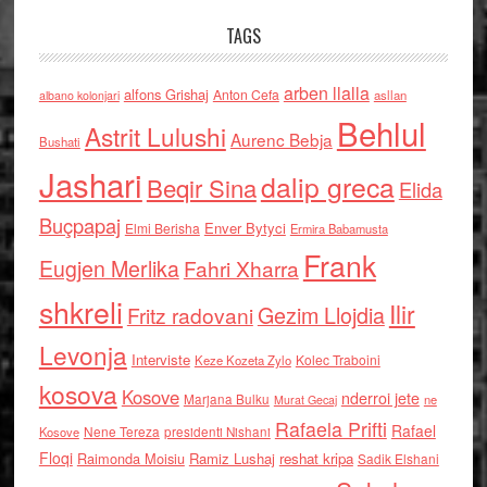
TAGS
arben llalla
alfons Grishaj
Anton Cefa
asllan
albano kolonjari
Behlul
Astrit Lulushi
Aurenc Bebja
Bushati
Jashari
dalip greca
Beqir Sina
Elida
Buçpapaj
Enver Bytyci
Elmi Berisha
Ermira Babamusta
Frank
Eugjen Merlika
Fahri Xharra
shkreli
Ilir
Gezim Llojdia
Fritz radovani
Levonja
Interviste
Kolec Traboini
Keze Kozeta Zylo
kosova
Kosove
nderroi jete
Marjana Bulku
ne
Murat Gecaj
Rafaela Prifti
Rafael
Nene Tereza
Kosove
presidenti Nishani
Floqi
Raimonda Moisiu
Ramiz Lushaj
reshat kripa
Sadik Elshani