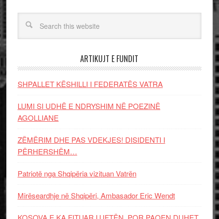
ARTIKUJT E FUNDIT
SHPALLET KËSHILLI I FEDERATËS VATRA
LUMI SI UDHË E NDRYSHIM NË POEZINË
AGOLLIANE
ZËMËRIM DHE PAS VDEKJES! DISIDENTI I
PËRHERSHËM…
Patriotë nga Shqipëria vizituan Vatrën
Mirëseardhje në Shqipëri, Ambasador Eric Wendt
KOSOVA E KA FITUAR LUFTËN, POR PAQEN DUHET