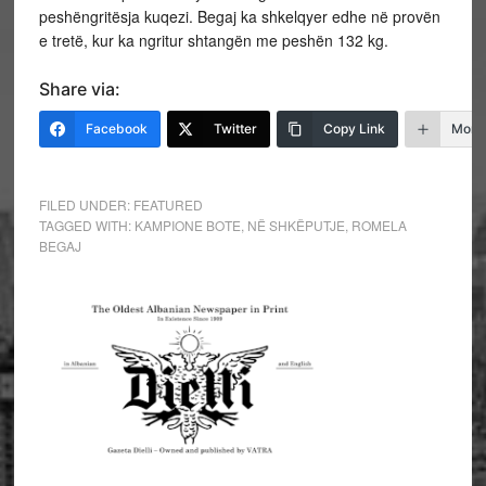
peshëngritësja kuqezi. Begaj ka shkelqyer edhe në provën
e tretë, kur ka ngritur shtangën me peshën 132 kg.
Share via:
Facebook
Twitter
Copy Link
More
FILED UNDER:
FEATURED
TAGGED WITH:
KAMPIONE BOTE
,
NË SHKËPUTJE
,
ROMELA
BEGAJ