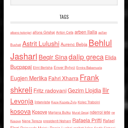
TAGS
arben llalla
alfons Grishaj
Anton Cefa
asllan
albano kolonjari
Behlul
Astrit Lulushi
Aurenc Bebja
Bushati
Jashari
dalip greca
Beqir Sina
Elida
Buçpapaj
Enver Bytyci
Elmi Berisha
Ermira Babamusta
Frank
Eugjen Merlika
Fahri Xharra
shkreli
Ilir
Gezim Llojdia
Fritz radovani
Levonja
Interviste
Kolec Traboini
Keze Kozeta Zylo
kosova
Kosove
nderroi jete
Marjana Bulku
ne
Murat Gecaj
Rafaela Prifti
Rafael
Nene Tereza
Kosove
presidenti Nishani
Floqi
Raimonda Moisiu
Ramiz Lushaj
reshat kripa
Sadik Elshani