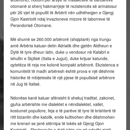
otomanë si shenj hakmarrjeje të rezistencës së armatosur
për 26 vjet të popullit të Arbërit nën udhëheqjen e Gjergj
Gjon Kastriotit ndaj invazioneve mizore të taborreve të
Perandorisë Otomane.
Më shumë se 260.000 arbërorë (shqiptarë) nga trungu
amë Arbëria kaluan detin Adriatik dhe gjetën Atdheun e
Dytë të tyre dheun latin, duke u vendosur në Kalabri e
ishullin e Siçilisë (Italia e Jugut), duke krijuar katunde,
qytetëza të reja me kolonë kompakt arbërorë. Ekzistenca e
komunitetit të madh arbëresh është prova e një dëshmie
historike të mbijetesës të një pjese të popullsisë arbërore
në Jug të Italisë.
Ndonëse kanë kaluar afërsisht 6 shekuj traditat, zakonet,
gjuha arbërishte me dialektet e nëndialektet, vallet,
kostumet popullore, feja e të parëve të tyre të krishterë të
ritit bizantin dhe katolik, ende kultivohen dhe dëshmohen
me krenari se janë stërnipa të tokës së Gjergj Gjon
Kastriotit…Shpërngulja e dytë ishte ajo që ndodhi gjatë