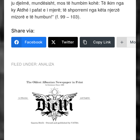
Share via:
Facebook
Twitter
Copy Link
More
FILED UNDER:
ANALIZA