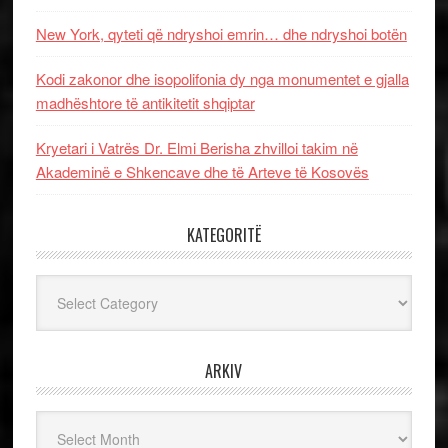
New York, qyteti që ndryshoi emrin… dhe ndryshoi botën
Kodi zakonor dhe isopolifonia dy nga monumentet e gjalla
madhështore të antikitetit shqiptar
Kryetari i Vatrës Dr. Elmi Berisha zhvilloi takim në
Akademinë e Shkencave dhe të Arteve të Kosovës
KATEGORITË
Kategoritë
ARKIV
Arkiv