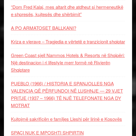
“Dom Fred Kalaj, mes altarit dhe atdheut si hermeneutikë
e shpresës, kujtesës dhe shërbimit”
A PO ARMATOSET BALLKANI?
Kriza e vlerave – Tragjedia e vërtetë e tranzicionit shqiptar
Green Coast sjell Nammos Hotels & Resorts në Shqipëri:
Një destinacion i ri lifestyle merr formë në Rivierën
Shqiptare
PUEBLO (1966) / HISTORIA E SPANJOLLES NGA
VALENCIA QË PËRFUNDOI NË LUSHNJE — 29 VJET
PRITJE (1937 – 1966) TË NJË TELEFONATE NGA DY
MOTRAT
Kujtojmë sakrificën e familjes Lleshi për lirinë e Kosovës
SPAÇI NUK E MPOSHTI SHPIRTIN