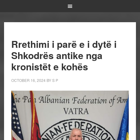
Rrethimi i parë e i dytë i
Shkodrës antike nga
kronistët e kohës
OCTOBER 16, 2024
BY
S P