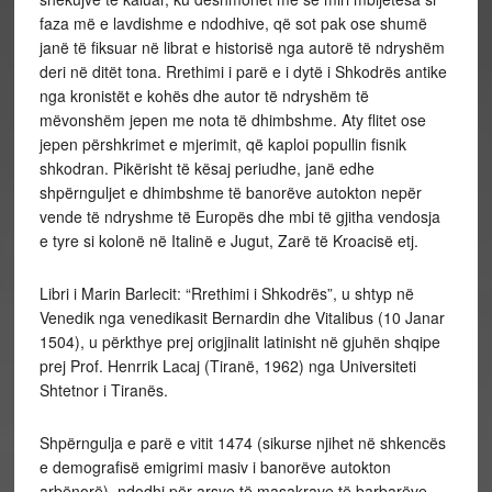
faza më e lavdishme e ndodhive, që sot pak ose shumë
janë të fiksuar në librat e historisë nga autorë të ndryshëm
deri në ditët tona. Rrethimi i parë e i dytë i Shkodrës antike
nga kronistët e kohës dhe autor të ndryshëm
të
mëvonshëm jepen me nota të dhimbshme. Aty flitet ose
jepen përshkrimet e mjerimit, që kaploi popullin fisnik
shkodran. Pikërisht të kësaj periudhe, janë edhe
shpërnguljet e dhimbshme të banorëve autokton nepër
vende të ndryshme të Europës dhe mbi të gjitha vendosja
e tyre si kolonë në Italinë e Jugut, Zarë të Kroacisë etj.
Libri i Marin Barlecit: “Rrethimi i Shkodrës”, u shtyp në
Venedik nga venedikasit Bernardin dhe Vitalibus (10 Janar
1504), u përkthye prej origjinalit latinisht në gjuhën shqipe
prej Prof. Henrrik Lacaj (Tiranë, 1962) nga Universiteti
Shtetnor i Tiranës.
Shpërngulja e parë e vitit 1474 (sikurse njihet në shkencës
e demografisë emigrimi masiv i banorëve autokton
arbënorë), ndodhi për arsye të masakrave të barbarëve