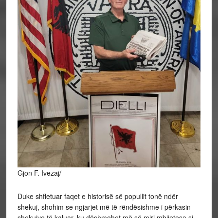
Gjon F. Ivezaj/
Duke shfletuar faqet e historisë së popullit tonë ndër
shekuj, shohim se ngjarjet më të rëndësishme i përkasin
shekujve të kaluar, ku dëshmohet më së miri mbijetesa si