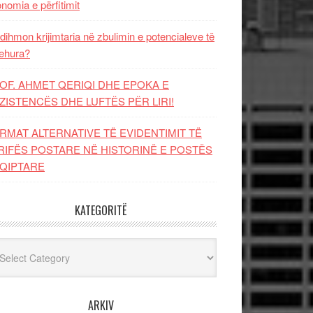
nomia e përfitimit
dihmon krijimtaria në zbulimin e potencialeve të
ehura?
OF. AHMET QERIQI DHE EPOKA E
ZISTENCЁS DHE LUFTЁS PЁR LIRI!
RMAT ALTERNATIVE TË EVIDENTIMIT TË
RIFËS POSTARE NË HISTORINË E POSTËS
QIPTARE
KATEGORITË
egoritë
ARKIV