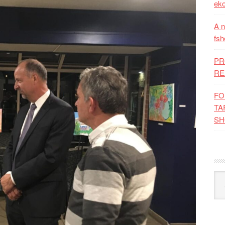
eko
A n
fsh
PR
RE
FO
TA
SH
Kat