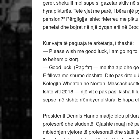
çerek shekulli mbi supe si gazetar aktiv në 
hyra pikturës. Tetë vjet më parë, i bëra një 
pension?” Përgjigjja ishte: “Merreu me piktu
penelat dhe bojrat në një dyqan arti në Bro
Kur vajta të paguaja te arkëtarja, i thashë:
— Please wish me good luck, I am going to 
të bëhem piktor).
— Good luck! (Paç fat) — më tha ajo dhe q
E fillova me shumë dëshirë. Ditë pas dite 
Kolegjin Wheaton në Norton, Massachusetts, i
Ishte viti 2018 — një vit e pak pasi kisha fillu
sepse më kishte rrëmbyer piktura. E hapa ek
Presidenti Dennis Hanno madje bleu piktura 
profesorë dhe studentë. Gjashtë muaj më pas,
mbledhjen vjetore të profesoratit dhe stafit tje