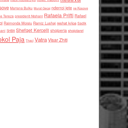
sove
nderroi jete
Marjana Bulku
ne Kosove
Murat Gecaj
Rafaela Prifti
Rafael
e Tereza
presidenti Nishani
qi
Raimonda Moisiu
Ramiz Lushaj
reshat kripa
Sadik
Shefqet Kercelli
shqiperia
hani
shqiptaret
SHBA
kol Paja
Vatra
Visar Zhiti
Thaci