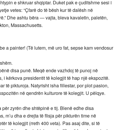
shtypin e shkruar shqiptar. Duket pak e çuditshme sesi i
pyetje vetes: “Çfarë do të bësh kur të dalësh në
rë.” Dhe ashtu bëra — vajta, bleva kavaletin, paletën,
ckton, Massachusetts.
be a painter! (Të lutem, më uro fat, sepse kam vendosur
eshëm.
u bënë disa punë. Meqë ende vazhdoj të punoj në
 kërkova presidentit të kolegjit të hap një ekspozitë.
ar të pikturoja. Natyrisht isha fillestar, por plot pasion,
spozitën në qendrën kulturore të kolegjit. U pëlqye.
për zyrën dhe shtëpinë e tij. Blenë edhe disa
 m’u dha e drejta të flisja për pikturën time në
tër të kolegjit (rreth 400 veta). Pas asaj dite, si të