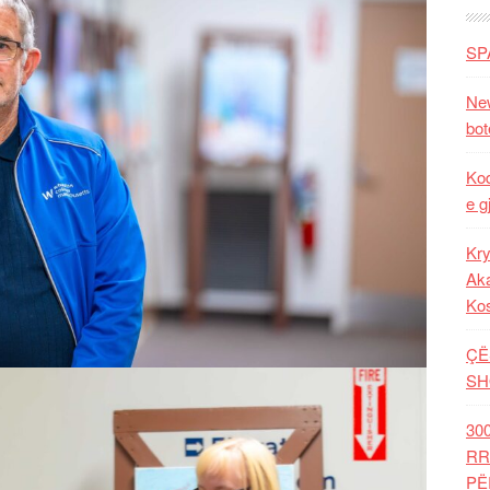
SP
New
bot
Kod
e g
Kry
Aka
Ko
ÇË
SH
30
RR
PË