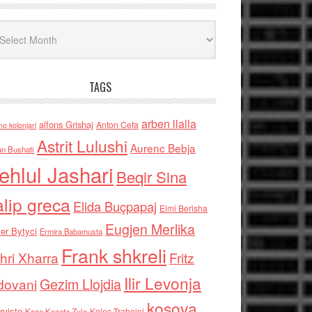
iv
TAGS
arben llalla
alfons Grishaj
Anton Cefa
no kolonjari
Astrit Lulushi
Aurenc Bebja
an Bushati
ehlul Jashari
Beqir Sina
alip greca
Elida Buçpapaj
Elmi Berisha
Eugjen Merlika
er Bytyci
Ermira Babamusta
Frank shkreli
hri Xharra
Fritz
Ilir Levonja
Gezim Llojdia
dovani
kosova
rviste
Kolec Traboini
Keze Kozeta Zylo