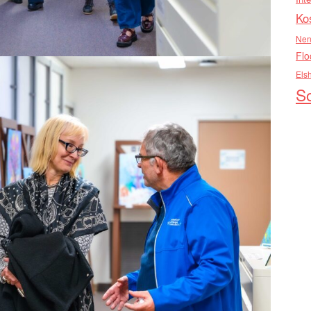
Ko
Nen
Flo
Els
So