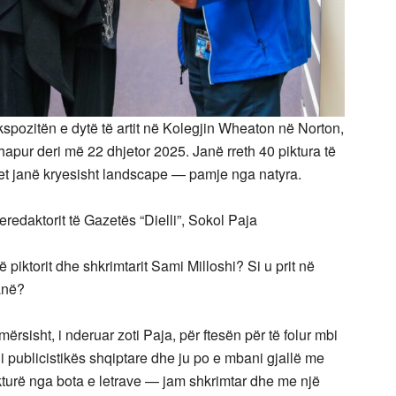
kspozitën e dytë të artit në Kolegjin Wheaton në Norton,
apur deri më 22 dhjetor 2025. Janë rreth 40 piktura të
vet janë kryesisht landscape — pamje nga natyra.
yeredaktorit të Gazetës “Dielli”, Sokol Paja
ë piktorit dhe shkrimtarit Sami Milloshi? Si u prit në
anë?
mërsisht, i nderuar zoti Paja, për ftesën për të folur mbi
 i publicistikës shqiptare dhe ju po e mbani gjallë me
ikturë nga bota e letrave — jam shkrimtar dhe me një