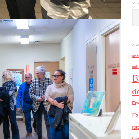
Ark
alba
asll
B
d
Env
Fa
ra
Inte