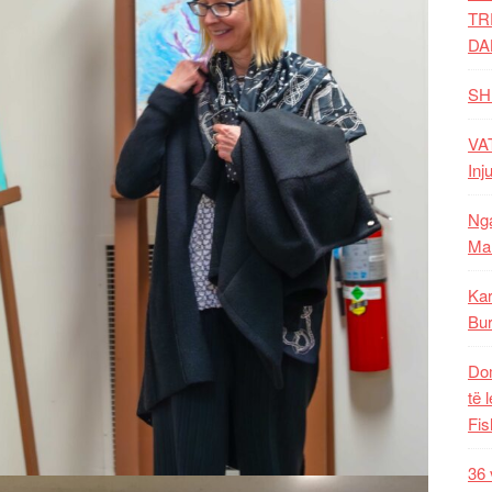
TR
DA
SH
VAT
Inj
Nga
Mal
Kar
Bur
Dom
të 
Fis
36 