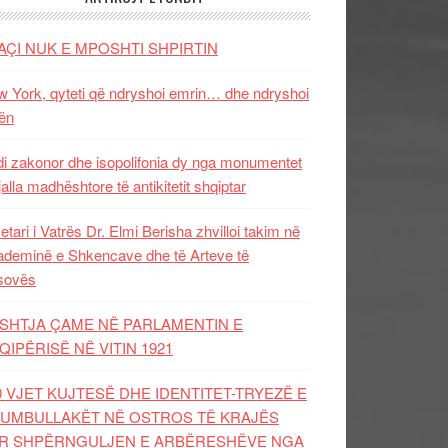
AÇI NUK E MPOSHTI SHPIRTIN
 York, qyteti që ndryshoi emrin… dhe ndryshoi
ën
i zakonor dhe isopolifonia dy nga monumentet
jalla madhështore të antikitetit shqiptar
etari i Vatrës Dr. Elmi Berisha zhvilloi takim në
deminë e Shkencave dhe të Arteve të
sovës
SHTJA ÇAME NË PARLAMENTIN E
QIPËRISË NË VITIN 1921
0 VJET KUJTESË DHE IDENTITET-TRYEZË E
UMBULLAKËT NË OSTROS TË KRAJËS
R SHPËRNGULJEN E ARBËRESHËVE NGA