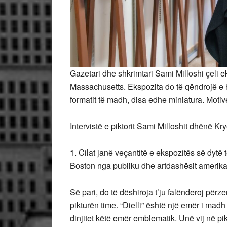
Gazetari dhe shkrimtari Sami Milloshi çeli e
Massachusetts. Ekspozita do të qëndrojë e h
formatit të madh, disa edhe miniatura. Moti
Intervistë e piktorit Sami Milloshit dhënë Kr
1. Cilat janë veçantitë e ekspozitës së dytë t
Boston nga publiku dhe artdashësit amerik
Së pari, do të dëshiroja t’ju falënderoj përze
pikturën time. “Dielli” është një emër i madh
dinjitet këtë emër emblematik. Unë vij në p