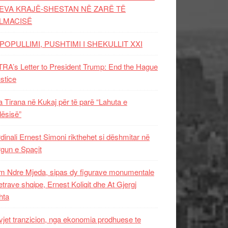
EVA KRAJË-SHESTAN NË ZARË TË
LMACISË
POPULLIMI, PUSHTIMI I SHEKULLIT XXI
RA’s Letter to President Trump: End the Hague
ustice
 Tirana në Kukaj për të parë “Lahuta e
ësisë”
dinali Ernest Simoni rikthehet si dëshmitar në
gun e Spaçit
 Ndre Mjeda, sipas dy figurave monumentale
letrave shqipe, Ernest Koliqit dhe At Gjergj
hta
vjet tranzicion, nga ekonomia prodhuese te