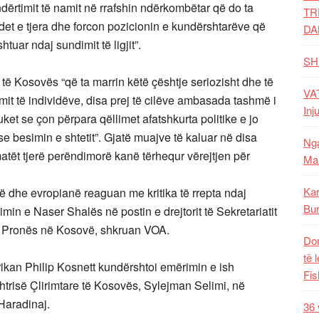
dërtimit të namit në rrafshin ndërkombëtar që do ta
TR
et e tjera dhe forcon pozicionin e kundërshtarëve që
DA
uar ndaj sundimit të ligjit”.
SH
ë Kosovës “që ta marrin këtë çështje seriozisht dhe të
VAT
rimit të individëve, disa prej të cilëve ambasada tashmë i
Inj
ket se çon përpara qëllimet afatshkurta politike e jo
se besimin e shtetit”. Gjatë muajve të kaluar në disa
Nga
ët tjerë perëndimorë kanë tërhequr vërejtjen për
Mal
Kar
në dhe evropianë reaguan me kritika të rrepta ndaj
Bur
min e Naser Shalës në postin e drejtorit të Sekretariatit
të Pronës në Kosovë, shkruan VOA.
Dom
të 
kan Philip Kosnett kundërshtoi emërimin e ish
Fis
htrisë Çlirimtare të Kosovës, Sylejman Selimi, në
 Haradinaj.
36 