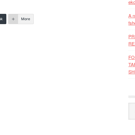
eko
A n
nk
More
fsh
PR
RE
FO
TA
SH
Kat