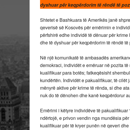
dyshuar për keqpërdorim të rëndë të poz
Shtetet e Bashkuara të Amerikës janë shprehu
qeverisë së Kosovës për emërimin e individëv
përfshirë edhe individë të dënuar për krime 
dhe të dyshuar për keqpërdorim të rëndë të 
Në një komunikatë të ambasadës amerikane n
demokraci, individët e emëruar në pozita të ni
kualifikuar para botës; fatkeqësisht shembul
kundërtën. Individët e pakualifikuar, të cilë
mënyrë aktive për krime të rënda, si dhe ata
nuk do të dënohen dhe kanë keqpërdorur auto
Emërimi i këtyre individëve të pakualifikua
ndërtojë, e privon vendin nga mundësia për
kualifikuar për të kryer punën në qeveri dhe 