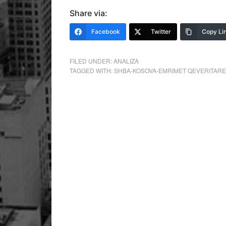
Share via:
Facebook
Twitter
Copy Li
FILED UNDER:
ANALIZA
TAGGED WITH:
SHBA-KOSOVA-EMRIMET QEVERITARE