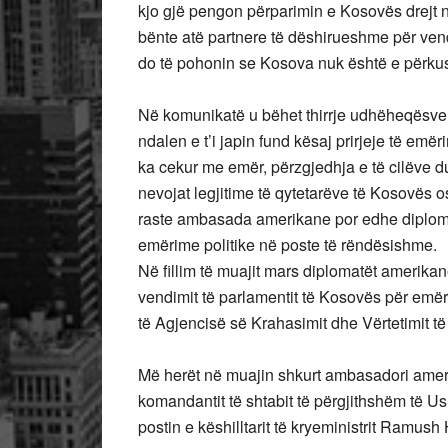
kjo gjë pengon përparimin e Kosovës drejt n
bënte atë partnere të dëshirueshme për vend
do të pohonin se Kosova nuk është e përkusht
Në komunikatë u bëhet thirrje udhëheqësve t
ndalen e t’i japin fund kësaj prirjeje të emë
ka cekur me emër, përzgjedhja e të cilëve du
nevojat legjitime të qytetarëve të Kosovës o
raste ambasada amerikane por edhe diplomat
emërime politike në poste të rëndësishme.
Në fillim të muajit mars diplomatët amerika
vendimit të parlamentit të Kosovës për emëri
të Agjencisë së Krahasimit dhe Vërtetimit 
Më herët në muajin shkurt ambasadori ameri
komandantit të shtabit të përgjithshëm të Us
postin e këshilltarit të kryeministrit Ramush