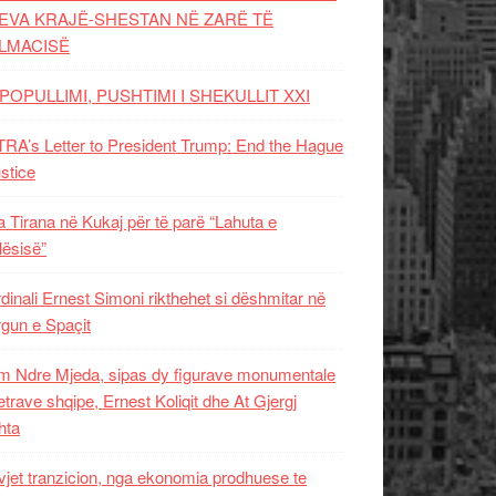
EVA KRAJË-SHESTAN NË ZARË TË
LMACISË
POPULLIMI, PUSHTIMI I SHEKULLIT XXI
RA’s Letter to President Trump: End the Hague
ustice
 Tirana në Kukaj për të parë “Lahuta e
ësisë”
dinali Ernest Simoni rikthehet si dëshmitar në
gun e Spaçit
 Ndre Mjeda, sipas dy figurave monumentale
letrave shqipe, Ernest Koliqit dhe At Gjergj
hta
vjet tranzicion, nga ekonomia prodhuese te