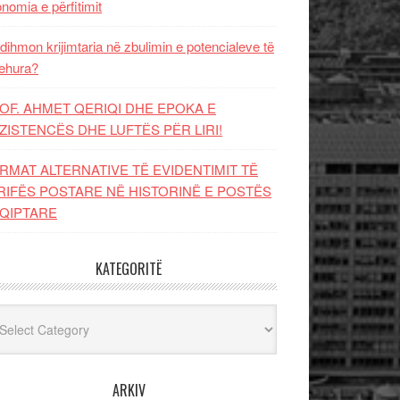
nomia e përfitimit
dihmon krijimtaria në zbulimin e potencialeve të
ehura?
OF. AHMET QERIQI DHE EPOKA E
ZISTENCЁS DHE LUFTЁS PЁR LIRI!
RMAT ALTERNATIVE TË EVIDENTIMIT TË
RIFËS POSTARE NË HISTORINË E POSTËS
QIPTARE
KATEGORITË
egoritë
ARKIV