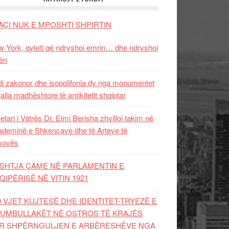
AÇI NUK E MPOSHTI SHPIRTIN
 York, qyteti që ndryshoi emrin… dhe ndryshoi
ën
i zakonor dhe isopolifonia dy nga monumentet
jalla madhështore të antikitetit shqiptar
etari i Vatrës Dr. Elmi Berisha zhvilloi takim në
deminë e Shkencave dhe të Arteve të
sovës
SHTJA ÇAME NË PARLAMENTIN E
QIPËRISË NË VITIN 1921
0 VJET KUJTESË DHE IDENTITET-TRYEZË E
UMBULLAKËT NË OSTROS TË KRAJËS
R SHPËRNGULJEN E ARBËRESHËVE NGA