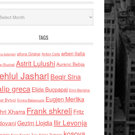
iv
TAGS
arben llalla
alfons Grishaj
Anton Cefa
no kolonjari
Astrit Lulushi
Aurenc Bebja
an Bushati
ehlul Jashari
Beqir Sina
alip greca
Elida Buçpapaj
Elmi Berisha
Eugjen Merlika
er Bytyci
Ermira Babamusta
Frank shkreli
hri Xharra
Fritz
Ilir Levonja
Gezim Llojdia
dovani
kosova
rviste
Kolec Traboini
Keze Kozeta Zylo