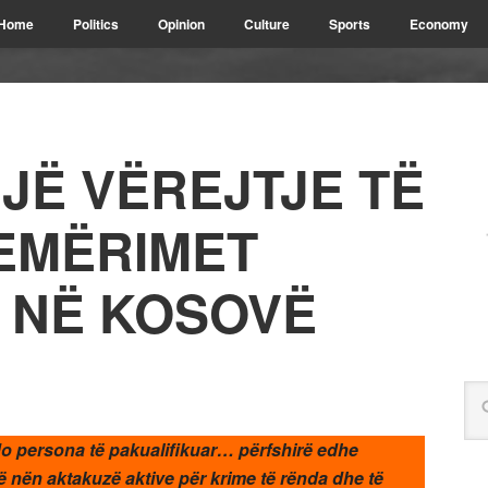
Home
Politics
Opinion
Culture
Sports
Economy
JË VËREJTJE TË
EMËRIMET
 NË KOSOVË
o persona të pakualifikuar… përfshirë edhe
dë nën aktakuzë aktive për krime të rënda dhe të