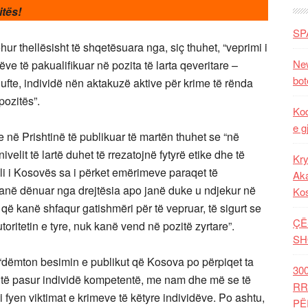
itës
!
SP
r thellësisht të shqetësuara nga, siç thuhet, “veprimi i
New
e të pakualifikuar në pozita të larta qeveritare –
bot
lufte, individë nën aktakuzë aktive për krime të rënda
pozitës”.
Kod
e g
ë Prishtinë të publikuar të martën thuhet se “në
velit të lartë duhet të rrezatojnë fytyrë etike dhe të
Kry
li i Kosovës sa i përket emërimeve paraqet të
Aka
t janë dënuar nga drejtësia apo janë duke u ndjekur në
Ko
 që kanë shfaqur gatishmëri për të vepruar, të sigurt se
ÇË
ritetin e tyre, nuk kanë vend në pozitë zyrtare”.
SH
r “dëmton besimin e publikut që Kosova po përpiqet ta
30
 të pasur individë kompetentë, me nam dhe më se të
RR
i fyen viktimat e krimeve të këtyre individëve. Po ashtu,
PË