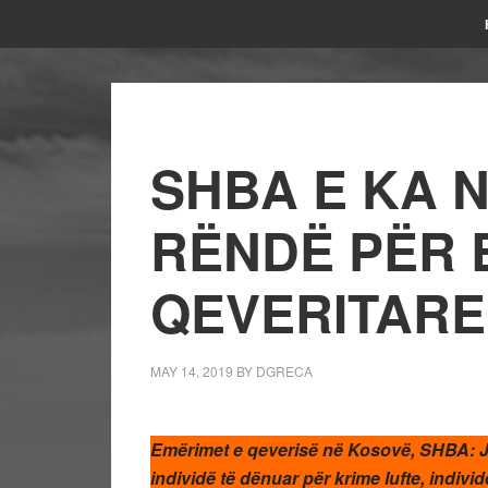
SHBA E KA N
RËNDË PËR 
QEVERITARE
MAY 14, 2019
BY
DGRECA
Emërimet e qeverisë në Kosovë, SHBA: J
individë të dënuar për krime lufte, indivi