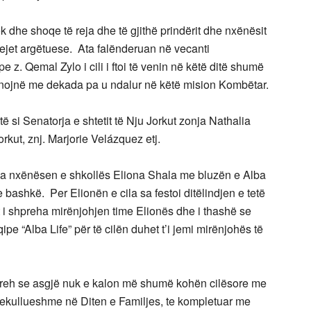
k dhe shoqe të reja dhe të gjithë prindërit dhe nxënësit
ejet argëtuese. Ata falënderuan në vecanti
 z. Qemal Zylo i cili i ftoi të venin në këtë ditë shumë
unojnë me dekada pa u ndalur në këtë mision Kombëtar.
rtë si Senatorja e shtetit të Nju Jorkut zonja Nathalia
rkut, znj. Marjorie Velázquez etj.
a nxënësen e shkollës Eliona Shala me bluzën e Alba
 bashkë. Per Elionën e cila sa festoi ditëlindjen e tetë
ht i shpreha mirënjohjen time Elionës dhe i thashë se
ipe “Alba Life” për të cilën duhet t’i jemi mirënjohës të
hpreh se asgjë nuk e kalon më shumë kohën cilësore me
mrekullueshme në Diten e Familjes, te kompletuar me