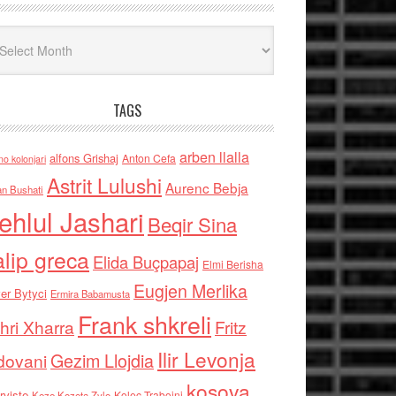
iv
TAGS
arben llalla
alfons Grishaj
Anton Cefa
no kolonjari
Astrit Lulushi
Aurenc Bebja
an Bushati
ehlul Jashari
Beqir Sina
alip greca
Elida Buçpapaj
Elmi Berisha
Eugjen Merlika
er Bytyci
Ermira Babamusta
Frank shkreli
hri Xharra
Fritz
Ilir Levonja
Gezim Llojdia
dovani
kosova
rviste
Kolec Traboini
Keze Kozeta Zylo