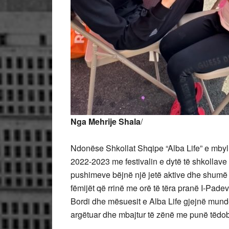
Nga Mehrije Shala
/
Ndonëse Shkollat Shqipe “Alba Life” e mbyl
2022-2023 me festivalin e dytë të shkollave
pushimeve bëjnë një jetë aktive dhe shumë 
fëmijët që rrinë me orë të tëra pranë I-Pa
Bordi dhe mësuesit e Alba Life gjejnë mund
argëtuar dhe mbajtur të zënë me punë tëdob