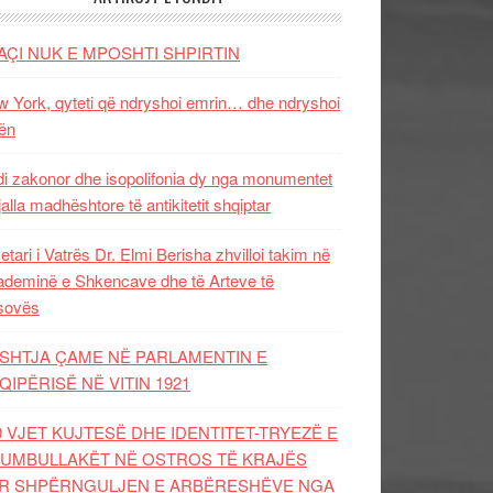
AÇI NUK E MPOSHTI SHPIRTIN
 York, qyteti që ndryshoi emrin… dhe ndryshoi
ën
i zakonor dhe isopolifonia dy nga monumentet
jalla madhështore të antikitetit shqiptar
etari i Vatrës Dr. Elmi Berisha zhvilloi takim në
deminë e Shkencave dhe të Arteve të
sovës
SHTJA ÇAME NË PARLAMENTIN E
QIPËRISË NË VITIN 1921
0 VJET KUJTESË DHE IDENTITET-TRYEZË E
UMBULLAKËT NË OSTROS TË KRAJËS
R SHPËRNGULJEN E ARBËRESHËVE NGA