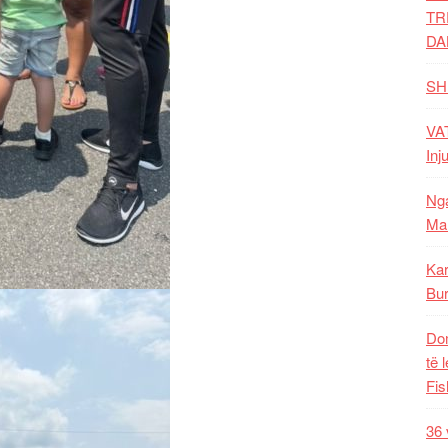
TR
DA
SH
VAT
Inj
Nga
Mal
Kar
Bur
Dom
të 
Fis
36 