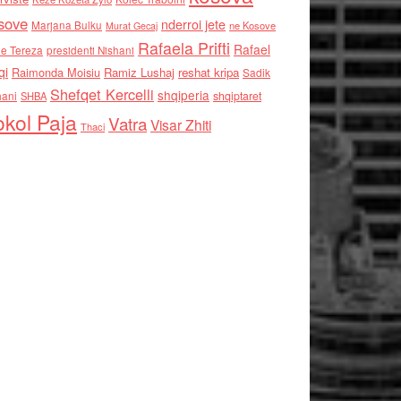
sove
nderroi jete
Marjana Bulku
ne Kosove
Murat Gecaj
Rafaela Prifti
Rafael
e Tereza
presidenti Nishani
qi
Raimonda Moisiu
Ramiz Lushaj
reshat kripa
Sadik
Shefqet Kercelli
shqiperia
hani
shqiptaret
SHBA
kol Paja
Vatra
Visar Zhiti
Thaci