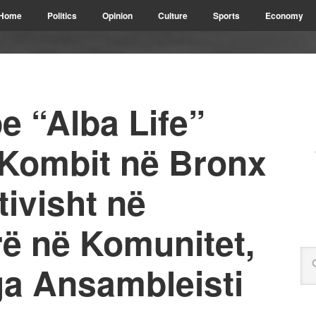
Home
Politics
Opinion
Culture
Sports
Economy
e “Alba Life”
Kombit në Bronx
tivisht në
rë në Komunitet,
ga Ansambleisti