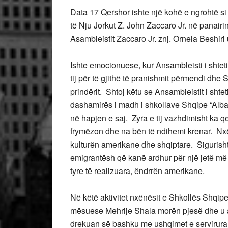
Data 17 Qershor ishte një kohë e ngrohtë si 
të Nju Jorkut Z. John Zaccaro Jr. në panairi
Asambleistit Zaccaro Jr. znj. Ornela Beshiri 
Ishte emocionuese, kur Ansambleisti i shtet
tij për të gjithë të pranishmit përmendi dhe
prindërit. Shtoj këtu se Ansambleistit i shte
dashamirës i madh i shkollave Shqipe “Alba L
në hapjen e saj. Zyra e tij vazhdimisht ka q
frymëzon dhe na bën të ndihemi krenar. Nxën
kulturën amerikane dhe shqiptare. Sigurisht 
emigrantësh që kanë ardhur për një jetë më 
tyre të realizuara, ëndrrën amerikane.
Në këtë aktivitet nxënësit e Shkollës Shqip
mësuese Mehrije Shala morën pjesë dhe u a
drekuan së bashku me ushqimet e servirura p