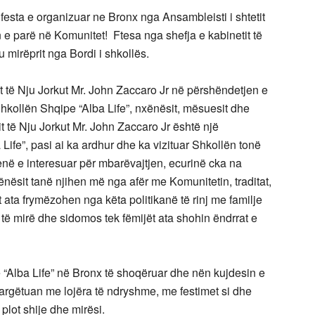
festa e organizuar ne Bronx nga Ansambleisti i shtetit
n e parë në Komunitet! Ftesa nga shefja e kabinetit të
u mirëprit nga Bordi i shkollës.
it të Nju Jorkut Mr. John Zaccaro Jr në përshëndetjen e
 Shkollën Shqipe “Alba Life”, nxënësit, mësuesit dhe
tit të Nju Jorkut Mr. John Zaccaro Jr është një
ife”, pasi ai ka ardhur dhe ka vizituar Shkollën tonë
enë e interesuar për mbarëvajtjen, ecurinë cka na
ësit tanë njihen më nga afër me Komunitetin, traditat,
ata frymëzohen nga këta politikanë të rinj me familje
të mirë dhe sidomos tek fëmijët ata shohin ëndrrat e
e “Alba Life” në Bronx të shoqëruar dhe nën kujdesin e
rgëtuan me lojëra të ndryshme, me festimet si dhe
lot shije dhe mirësi.