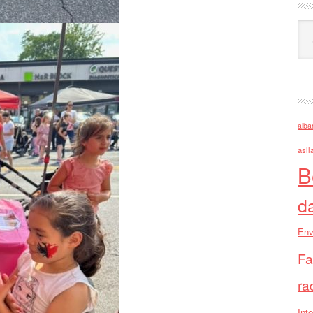
Ark
alba
asll
B
d
Env
Fa
ra
Inte