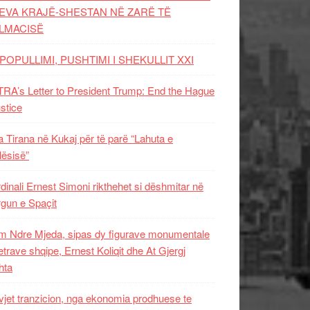
EVA KRAJË-SHESTAN NË ZARË TË
LMACISË
POPULLIMI, PUSHTIMI I SHEKULLIT XXI
RA’s Letter to President Trump: End the Hague
ustice
 Tirana në Kukaj për të parë “Lahuta e
ësisë”
dinali Ernest Simoni rikthehet si dëshmitar në
gun e Spaçit
 Ndre Mjeda, sipas dy figurave monumentale
letrave shqipe, Ernest Koliqit dhe At Gjergj
hta
vjet tranzicion, nga ekonomia prodhuese te