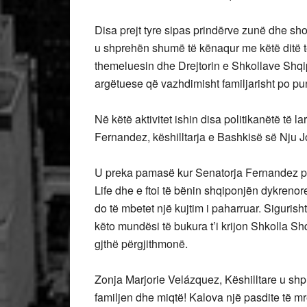
Disa prejt tyre sipas prindërve zunë dhe sho
u shprehën shumë të kënaqur me këtë ditë t
themeluesin dhe Drejtorin e Shkollave Shqipe
argëtuese që vazhdimisht familjarisht po p
Në këtë aktivitet ishin disa politikanëtë të la
Fernandez, këshilltarja e Bashkisë së Nju Jo
U preka pamasë kur Senatorja Fernandez p
Life dhe e ftoi të bënin shqiponjën dykrenore
do të mbetet një kujtim i paharruar. Siguris
këto mundësi të bukura t’i krijon Shkolla Shq
gjthë përgjithmonë.
Zonja Marjorie Velázquez, Këshilltare u s
familjen dhe miqtë! Kalova një pasdite të 