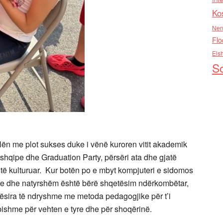
Ko
Nen
Flo
Els
So
lën me plot sukses duke i vënë kuroren vitit akademik
 shqipe dhe Graduation Party, përsëri ata dhe gjatë
të kulturuar. Kur botën po e mbyt kompjuteri e sidomos
deve dhe natyrshëm është bërë shqetësim ndërkombëtar,
ësira të ndryshme me metoda pedagogjike për t’i
ishme për vehten e tyre dhe për shoqërinë.