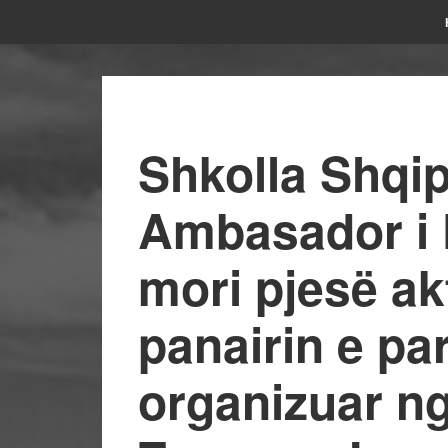
Shkolla Shqip
Ambasador i 
mori pjesë ak
panairin e pa
organizuar n