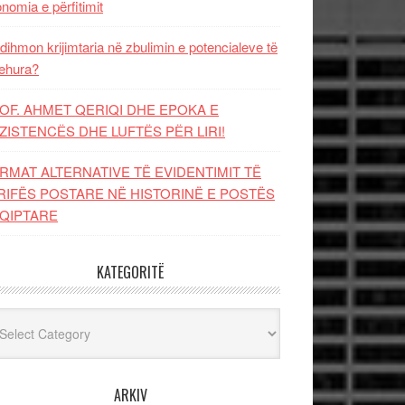
nomia e përfitimit
dihmon krijimtaria në zbulimin e potencialeve të
ehura?
OF. AHMET QERIQI DHE EPOKA E
ZISTENCЁS DHE LUFTЁS PЁR LIRI!
RMAT ALTERNATIVE TË EVIDENTIMIT TË
RIFËS POSTARE NË HISTORINË E POSTËS
QIPTARE
KATEGORITË
egoritë
ARKIV