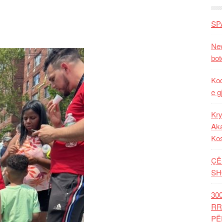
SP
New
bot
Kod
e g
Kry
Aka
Ko
ÇË
SH
30
RR
PË