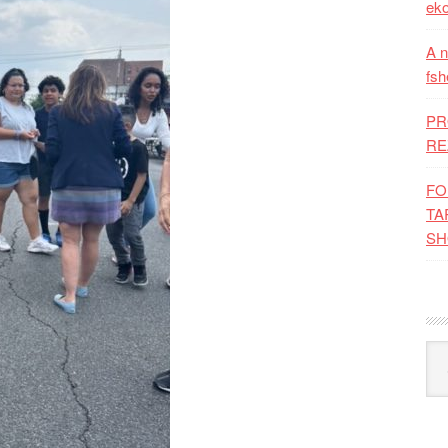
eko
A n
fsh
PR
RE
FO
TA
SH
Kat