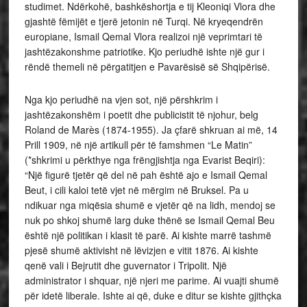
studimet. Ndërkohë, bashkëshortja e tij Kleoniqi Vlora dhe
gjashtë fëmijët e tjerë jetonin në Turqi. Në kryeqendrën
europiane, Ismail Qemal Vlora realizoi një veprimtari të
jashtëzakonshme patriotike. Kjo periudhë ishte një gur i
rëndë themeli në përgatitjen e Pavarësisë së Shqipërisë.
Nga kjo periudhë na vjen sot, një përshkrim i
jashtëzakonshëm i poetit dhe publicistit të njohur, belg
Roland de Marès (1874-1955). Ja çfarë shkruan ai më, 14
Prill 1909, në një artikull për të famshmen “Le Matin”
(*shkrimi u përkthye nga frëngjishtja nga Evarist Beqiri):
“Një figurë tjetër që del në pah është ajo e Ismail Qemal
Beut, i cili kaloi tetë vjet në mërgim në Bruksel. Pa u
ndikuar nga miqësia shumë e vjetër që na lidh, mendoj se
nuk po shkoj shumë larg duke thënë se Ismail Qemal Beu
është një politikan i klasit të parë. Ai kishte marrë tashmë
pjesë shumë aktivisht në lëvizjen e vitit 1876. Ai kishte
qenë vali i Bejrutit dhe guvernator i Tripolit. Një
administrator i shquar, një njeri me parime. Ai vuajti shumë
për idetë liberale. Ishte ai që, duke e ditur se kishte gjithçka