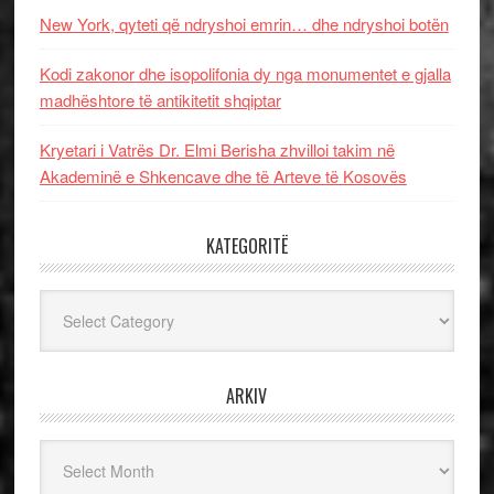
New York, qyteti që ndryshoi emrin… dhe ndryshoi botën
Kodi zakonor dhe isopolifonia dy nga monumentet e gjalla
madhështore të antikitetit shqiptar
Kryetari i Vatrës Dr. Elmi Berisha zhvilloi takim në
Akademinë e Shkencave dhe të Arteve të Kosovës
KATEGORITË
Kategoritë
ARKIV
Arkiv