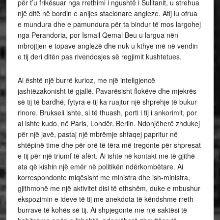
për t’u frikësuar nga rrethimi i ngushtë i Sulltanit, u strehua
një ditë në bordin e anijes stacionare angleze. Atij iu ofrua
e mundura dhe e pamundura për ta bindur të mos largohej
nga Perandoria, por Ismail Qemal Beu u largua nën
mbrojtjen e topave anglezë dhe nuk u kthye më në vendin
e tij deri ditën pas rivendosjes së regjimit kushtetues.
Ai është një burrë kurioz, me një inteligjencë
jashtëzakonisht të gjallë. Pavarësisht flokëve dhe mjekrës
së tij të bardhë, fytyra e tij ka ruajtur një shprehje të bukur
rinore. Brukseli ishte, si të thuash, porti i tij i ankorimit, por
ai ishte kudo, në Paris, Londër, Berlin. Ndonjëherë zhdukej
për një javë, pastaj një mbrëmje shfaqej papritur në
shtëpinë time dhe për orë të tëra më tregonte për shpresat
e tij për një triumf të afërt. Ai ishte në kontakt me të gjithë
ata që kishin një emër në politikën ndërkombëtare. Ai
korrespondonte miqësisht me ministra dhe ish-ministra,
gjithmonë me një aktivitet disi të ethshëm, duke e mbushur
ekspozimin e ideve të tij me anekdota të këndshme rreth
burrave të kohës së tij. Ai shpjegonte me një saktësi të