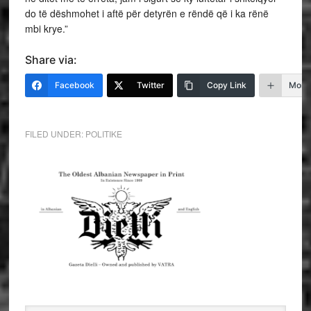
do të dëshmohet i aftë për detyrën e rëndë që i ka rënë
mbi krye.”
Share via:
Facebook
Twitter
Copy Link
More
FILED UNDER:
POLITIKE