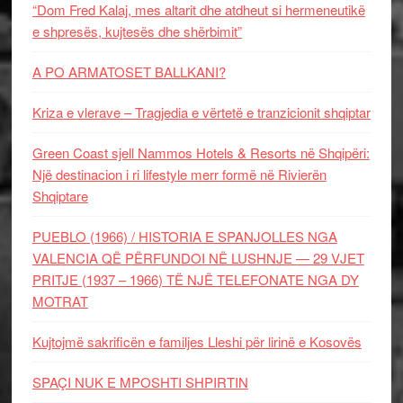
“Dom Fred Kalaj, mes altarit dhe atdheut si hermeneutikë
e shpresës, kujtesës dhe shërbimit”
A PO ARMATOSET BALLKANI?
Kriza e vlerave – Tragjedia e vërtetë e tranzicionit shqiptar
Green Coast sjell Nammos Hotels & Resorts në Shqipëri:
Një destinacion i ri lifestyle merr formë në Rivierën
Shqiptare
PUEBLO (1966) / HISTORIA E SPANJOLLES NGA
VALENCIA QË PËRFUNDOI NË LUSHNJE — 29 VJET
PRITJE (1937 – 1966) TË NJË TELEFONATE NGA DY
MOTRAT
Kujtojmë sakrificën e familjes Lleshi për lirinë e Kosovës
SPAÇI NUK E MPOSHTI SHPIRTIN