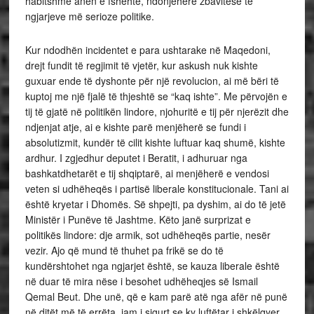
habitshme anën e fshehtë, ndonjëherë zbavitëse të
ngjarjeve më serioze politike.
Kur ndodhën incidentet e para ushtarake në Maqedoni,
drejt fundit të regjimit të vjetër, kur askush nuk kishte
guxuar ende të dyshonte për një revolucion, ai më bëri të
kuptoj me një fjalë të thjeshtë se “kaq ishte”. Me përvojën e
tij të gjatë në politikën lindore, njohuritë e tij për njerëzit dhe
ndjenjat atje, ai e kishte parë menjëherë se fundi i
absolutizmit, kundër të cilit kishte luftuar kaq shumë, kishte
ardhur. I zgjedhur deputet i Beratit, i adhuruar nga
bashkatdhetarët e tij shqiptarë, ai menjëherë e vendosi
veten si udhëheqës i partisë liberale konstitucionale. Tani ai
është kryetar i Dhomës. Së shpejti, pa dyshim, ai do të jetë
Ministër i Punëve të Jashtme. Këto janë surprizat e
politikës lindore: dje armik, sot udhëheqës partie, nesër
vezir. Ajo që mund të thuhet pa frikë se do të
kundërshtohet nga ngjarjet është, se kauza liberale është
në duar të mira nëse i besohet udhëheqjes së Ismail
Qemal Beut. Dhe unë, që e kam parë atë nga afër në punë
në ditët më të errëta, jam i sigurt se ky luftëtar i shkëlqyer