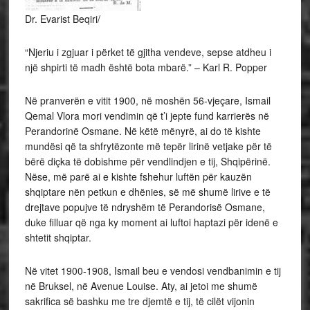
Dr. Evarist Beqiri/
“Njeriu i zgjuar i përket të gjitha vendeve, sepse atdheu i
një shpirti të madh është bota mbarë.” – Karl R. Popper
Në pranverën e vitit 1900, në moshën 56-vjeçare, Ismail
Qemal Vlora mori vendimin që t’i jepte fund karrierës në
Perandorinë Osmane. Në këtë mënyrë, ai do të kishte
mundësi që ta shfrytëzonte më tepër lirinë vetjake për të
bërë diçka të dobishme për vendlindjen e tij, Shqipërinë.
Nëse, më parë ai e kishte fshehur luftën për kauzën
shqiptare nën petkun e dhënies, së më shumë lirive e të
drejtave popujve të ndryshëm të Perandorisë Osmane,
duke filluar që nga ky moment ai luftoi haptazi për idenë e
shtetit shqiptar.
Në vitet 1900-1908, Ismail beu e vendosi vendbanimin e tij
në Bruksel, në Avenue Louise. Aty, ai jetoi me shumë
sakrifica së bashku me tre djemtë e tij, të cilët vijonin