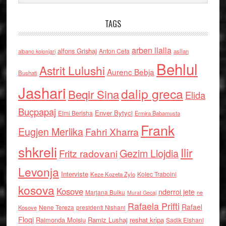
TAGS
arben llalla
alfons Grishaj
Anton Cefa
asllan
albano kolonjari
Behlul
Astrit Lulushi
Aurenc Bebja
Bushati
Jashari
dalip greca
Beqir Sina
Elida
Buçpapaj
Enver Bytyci
Elmi Berisha
Ermira Babamusta
Frank
Eugjen Merlika
Fahri Xharra
shkreli
Ilir
Gezim Llojdia
Fritz radovani
Levonja
Interviste
Kolec Traboini
Keze Kozeta Zylo
kosova
Kosove
nderroi jete
Marjana Bulku
ne
Murat Gecaj
Rafaela Prifti
Rafael
Nene Tereza
Kosove
presidenti Nishani
Floqi
Raimonda Moisiu
Ramiz Lushaj
reshat kripa
Sadik Elshani