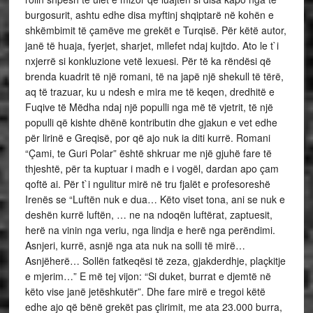
burgosurit, ashtu edhe disa myftinj shqiptarë në kohën e
shkëmbimit të çamëve me grekët e Turqisë. Për këtë autor,
janë të huaja, fyerjet, sharjet, mllefet ndaj kujtdo. Ato le t`i
nxjerrë si konkluzione vetë lexuesi. Për të ka rëndësi që
brenda kuadrit të një romani, të na japë një shekull të tërë,
aq të trazuar, ku u ndesh e mira me të keqen, dredhitë e
Fuqive të Mëdha ndaj një populli nga më të vjetrit, të një
populli që kishte dhënë kontributin dhe gjakun e vet edhe
për lirinë e Greqisë, por që ajo nuk ia diti kurrë. Romani
“Çami, te Guri Polar” është shkruar me një gjuhë fare të
thjeshtë, për ta kuptuar i madh e i vogël, dardan apo çam
qoftë ai. Për t`i ngulitur mirë në tru fjalët e profesoreshë
Irenës se “Luftën nuk e dua… Këto viset tona, ani se nuk e
deshën kurrë luftën, … ne na ndoqën luftërat, zaptuesit,
herë na vinin nga veriu, nga lindja e herë nga perëndimi.
Asnjeri, kurrë, asnjë nga ata nuk na solli të mirë…
Asnjëherë… Sollën fatkeqësi të zeza, gjakderdhje, plaçkitje
e mjerim…” E më tej vijon: “Si duket, burrat e djemtë në
këto vise janë jetëshkutër”. Dhe fare mirë e tregoi këtë
edhe ajo që bënë grekët pas çlirimit, me ata 23.000 burra,