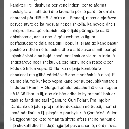
karakteri i tij, dashuria për vendlindjen, për të afërmit,
nostalgjia e malli, deri dhe krenaria për të parët, ëndrrat e
shpresat për ditë më të mira etj. Prandaj, masa e njerëzve,
përveç atyre që ka mësuar nëpër shkolla, ka nevojë dhe i
mirëpret librat që letrarisht bëjnë fjalë për ngjarje sa të
dhimbshme, ashtu dhe të gëzueshme, a figura
përfaqsuese të dala nga gjiri i popullit, si ata që kanë pasur
peshë e ndikim në to, ashtu dhe ata të zakonshmit, por që
thjeshtësisht e pa bujë, kanë manifestuar vletrat e larta të
shqiptarëve ndër shekuj. Ja pse njeriu ndien respekt për
këdo që krijon vepra të tilla, ku ndjenja kombëtare
shpaloset me gjithë vërtetësinë dhe madhështinë e saj. E
ca më shumë kur këto vepra kanë për autorë, shkrimtarë si
i nderuari Hamit F. Gurguri që atdhedashurinë e ka treguar
në të 65 librat e tij, apo siç bën edhe te ky romani i botuar
tash së fundi me titull “Çami, te Guri Polar”. Pra, një bir
Dardanie që jeton prej mbi tre dekadash në Suedi, merr si
temë për librin e tij, plagën e pambyllur të Çamërisë. Autori
ka zgjedhur që këtë roman ta shtrijë afërsisht në harkun e
një shekulli dhe t`i ndajë ngjarjet pak a shumë, në dy treva: