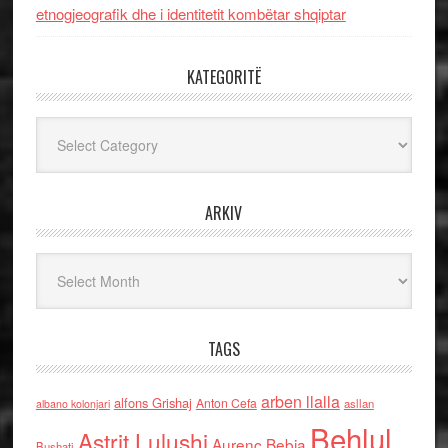
etnogjeografik dhe i identitetit kombëtar shqiptar
KATEGORITË
Kategoritë
ARKIV
Arkiv
TAGS
arben llalla
alfons Grishaj
Anton Cefa
asllan
albano kolonjari
Behlul
Astrit Lulushi
Aurenc Bebja
Bushati