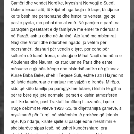
Çamëri dhe vendet Nordike, kryesisht Norvegji e Suedi.
Duke e lexuar atë, të krijohet nga faqja në faqe, bindja se
ke të bësh me personazhe dhe histori të vërteta, gjë që
pasi e pyeta, ma pohoi dhe ai vetë. Në pamjen e parë, na
paraqiten pjesëtarët e dy familjeve me emër të nderuar si
në Pargë, ashtu edhe në Janinë. Ato janë me mbiemrat
Naçi dhe Vironi dhe nderohen ngado, jo vetëm për
ndershmëri, dashuri për vendin e tyre, por edhe për
kulturën që kanë. Irena, e shoqja e Mihal Naçit dhe nëna e
Albulenës dhe Naumit, ka studiuar në Paris dhe është
mësuese e gjuhës frënge dhe historisë antike në gjimnaz.
Kurse Baba Bekë, sheh i Teqesë Sufi, është i ati i Hajredinit
që ishte dashuruar e martuar me vajzën e Irenës. Mirëpo,
sido që këto familje pa paragjykime fetare, i kishin të gjitha
për të bërë një jetë normale, përsëri e kishin atmosferën
politike kundër, pasi Traktati famëkeq i Lozanës, i çelte
rrugë dëbimit të viteve 1923 -25, të dhjetramijra çamëve, si
myslimanë për Turqi, në shkëmbim të grekëve që jetonin
atje. Kjo ndarje, kishte sjellë si pasojë edhe rreshtimin e
shqiptarëve sipas fesë, në ushtri kundërshtare; pra