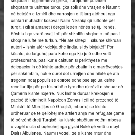
shqiptari i regjimenteve greke, i drejtonte pushkën
shqiptarit të ushtrisë turke, çka solli dhe vrasjen e Naumit
në betejën e Izmirit dhe varrosjen e tij larg atdheut nga
ushtari muhaxhir kosovar Naim Nikshiqi që luftonte për
turqit, i cili si amanet i dërgoi letrën nënës së tij, Irenës.
Kështu i qe vrarë asaj i ati për shkollën shqipe e më pas i
shoqi në luftë me turkun. “Në atë shtëpi – sikurse shkruan
autori – ishin afër vdekja dhe lindja, si dy binjakë!” Por
kështu, do largohej para kohe nga kjo jetë edhe vetë
profesoresha, pasi kur e caktuan si përkthyese me
delegacionin që kishte ardhur për zbatimin e marrëveshjes
për shkëmbim, nuk e duroi dot urrejtjen dhe hiletë që ata
tregonin ndaj popullsisë epirote edhe pse ajo ua kishte
renditur fije për pe historinë e tyre dhe njerëzit e shquar që
Çamëria kishte nxjerrë. Nuk kishte duruar krekosjen e
pacipë të kriminelit Napoleon Zervas i cili në prezencë të
Ministrit të Mbrojtjes së Greqisë, mburrej se kishte
urdhëruar që të qëllohej me artileri anija me refugjatë çamë
të përzënë drejt Turqisë, ku kishte shpëtuar vetëm mbesa
e vogël e cila shoqërohej nga gjyshi Bekë që vetë u mbyt.
Djali i Albulenës, Naumi i vogël, që e kishte rritur dhe