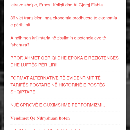
letrave shqipe, Ernest Koliqit dhe At Gjergj Fishta
36 vjet tranzicion, nga ekonomia prodhuese te ekonomia
e përfitimit
A ndihmon krijimtaria në zbulimin e potencialeve të
fshehura?
PROF. AHMET QERIQI DHE EPOKA E REZISTENCЁS
DHE LUFTЁS PЁR LIRI!
FORMAT ALTERNATIVE TË EVIDENTIMIT TË
TARIFËS POSTARE NË HISTORINË E POSTËS
SHQIPTARE
NJË SPROVË E GUXIMSHME PERFORMIZMI…
𝐕𝐞𝐧𝐝𝐢𝐦𝐞𝐭 𝐐𝐞̈ 𝐍𝐝𝐫𝐲𝐬𝐡𝐮𝐚𝐧 𝐁𝐨𝐭𝐞̈𝐧