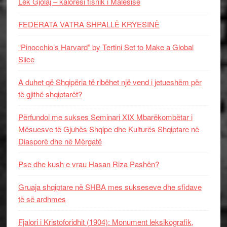
Lek Gjolaj – kalorësi fisnik i Malësisë
FEDERATA VATRA SHPALLË KRYESINË
“Pinocchio’s Harvard” by Tertini Set to Make a Global
Slice
A duhet që Shqipëria të ribëhet një vend i jetueshëm për
të gjithë shqiptarët?
Përfundoi me sukses Seminari XIX Mbarëkombëtar i
Mësuesve të Gjuhës Shqipe dhe Kulturës Shqiptare në
Diasporë dhe në Mërgatë
Pse dhe kush e vrau Hasan Riza Pashën?
Gruaja shqiptare në SHBA mes sukseseve dhe sfidave
të së ardhmes
Fjalori i Kristoforidhit (1904): Monument leksikografik,