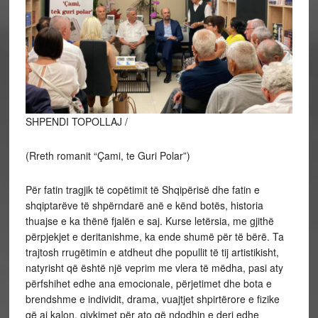
SHPENDI TOPOLLAJ /
(Rreth romanit “Çami, te Guri Polar”)
Për fatin tragjik të copëtimit të Shqipërisë dhe fatin e
shqiptarëve të shpërndarë anë e kënd botës, historia
thuajse e ka thënë fjalën e saj. Kurse letërsia, me gjithë
përpjekjet e deritanishme, ka ende shumë për të bërë. Ta
trajtosh rrugëtimin e atdheut dhe popullit të tij artistikisht,
natyrisht që është një veprim me vlera të mëdha, pasi aty
përfshihet edhe ana emocionale, përjetimet dhe bota e
brendshme e individit, drama, vuajtjet shpirtërore e fizike
që ai kalon, gjykimet për ato që ndodhin e deri edhe