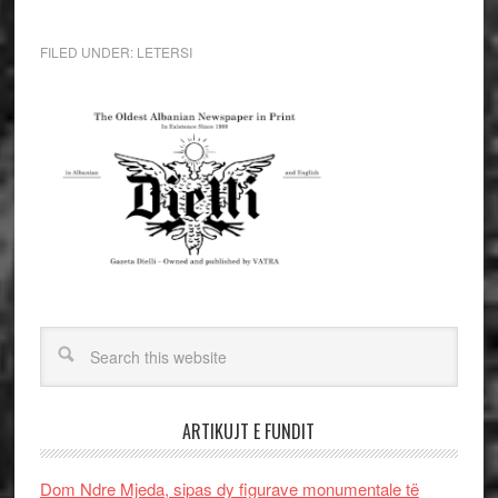
FILED UNDER:
LETERSI
ARTIKUJT E FUNDIT
Dom Ndre Mjeda, sipas dy figurave monumentale të