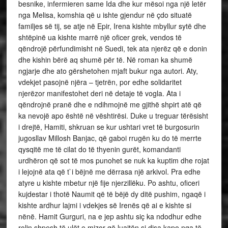
besnike, infermieren same Ida dhe kur mësoi nga një letër
nga Melisa, komshia që u ishte gjendur në çdo situatë
familjes së tij, se atje në Epir, Irena kishte mbyllur sytë dhe
shtëpinë ua kishte marrë një oficer grek, vendos të
qëndrojë përfundimisht në Suedi, tek ata njerëz që e donin
dhe kishin bërë aq shumë për të. Në roman ka shumë
ngjarje dhe ato gërshetohen mjaft bukur nga autori. Aty,
vdekjet pasojnë njëra – tjetrën, por edhe solidaritet
njerëzor manifestohet deri në detaje të vogla. Ata i
qëndrojnë pranë dhe e ndihmojnë me gjithë shpirt atë që
ka nevojë apo është në vështirësi. Duke u treguar tërësisht
i drejtë, Hamiti, shkruan se kur ushtari vret të burgosurin
jugosllav Millosh Banjac, që gaboi rrugën ku do të merrte
qysqitë me të cilat do të thyenin gurët, komandanti
urdhëron që sot të mos punohet se nuk ka kuptim dhe rojat
i lejojnë ata që t`i bëjnë me dërrasa një arkivol. Pra edhe
atyre u kishte mbetur një fije njerzillëku. Po ashtu, oficeri
kujdestar i thotë Naumit që të bëjë dy ditë pushim, ngaqë i
kishte ardhur lajmi i vdekjes së Irenës që ai e kishte si
nënë. Hamit Gurguri, na e jep ashtu siç ka ndodhur edhe
rolin shpesh të ulët e mizor që luajtën si disa kapo nga të