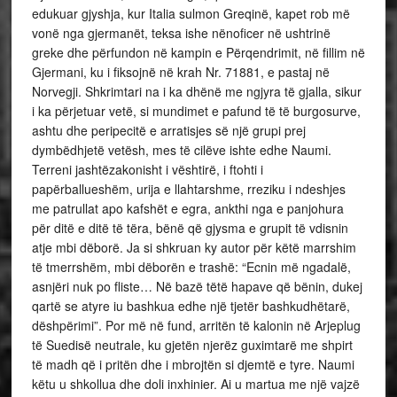
edukuar gjyshja, kur Italia sulmon Greqinë, kapet rob më
vonë nga gjermanët, teksa ishe nënoficer në ushtrinë
greke dhe përfundon në kampin e Përqendrimit, në fillim në
Gjermani, ku i fiksojnë në krah Nr. 71881, e pastaj në
Norvegji. Shkrimtari na i ka dhënë me ngjyra të gjalla, sikur
i ka përjetuar vetë, si mundimet e pafund të të burgosurve,
ashtu dhe peripecitë e arratisjes së një grupi prej
dymbëdhjetë vetësh, mes të cilëve ishte edhe Naumi.
Terreni jashtëzakonisht i vështirë, i ftohti i
papërballueshëm, urija e llahtarshme, rreziku i ndeshjes
me patrullat apo kafshët e egra, ankthi nga e panjohura
për ditë e ditë të tëra, bënë që gjysma e grupit të vdisnin
atje mbi dëborë. Ja si shkruan ky autor për këtë marrshim
të tmerrshëm, mbi dëborën e trashë: “Ecnin më ngadalë,
asnjëri nuk po fliste… Në bazë tëtë hapave që bënin, dukej
qartë se atyre iu bashkua edhe një tjetër bashkudhëtarë,
dëshpërimi”. Por më në fund, arritën të kalonin në Arjeplug
të Suedisë neutrale, ku gjetën njerëz guximtarë me shpirt
të madh që i pritën dhe i mbrojtën si djemtë e tyre. Naumi
këtu u shkollua dhe doli inxhinier. Ai u martua me një vajzë