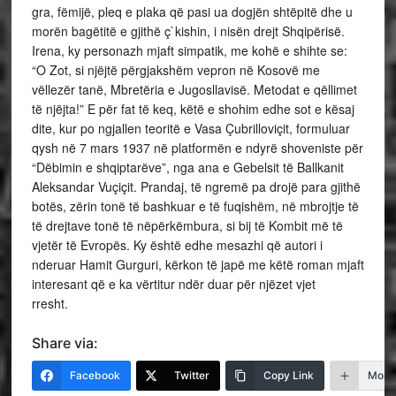
gra, fëmijë, pleq e plaka që pasi ua dogjën shtëpitë dhe u
morën bagëtitë e gjithë ç`kishin, i nisën drejt Shqipërisë.
Irena, ky personazh mjaft simpatik, me kohë e shihte se:
“O Zot, si njëjtë përgjakshëm vepron në Kosovë me
vëllezër tanë, Mbretëria e Jugosllavisë. Metodat e qëllimet
të njëjta!” E për fat të keq, këtë e shohim edhe sot e kësaj
dite, kur po ngjallen teoritë e Vasa Çubrilloviçit, formuluar
qysh në 7 mars 1937 në platformën e ndyrë shoveniste për
“Dëbimin e shqiptarëve”, nga ana e Gebelsit të Ballkanit
Aleksandar Vuçiçit. Prandaj, të ngremë pa drojë para gjithë
botës, zërin tonë të bashkuar e të fuqishëm, në mbrojtje të
të drejtave tonë të nëpërkëmbura, si bij të Kombit më të
vjetër të Evropës. Ky është edhe mesazhi që autori i
nderuar Hamit Gurguri, kërkon të japë me këtë roman mjaft
interesant që e ka vërtitur ndër duar për njëzet vjet
rresht.
Share via:
Facebook
Twitter
Copy Link
More