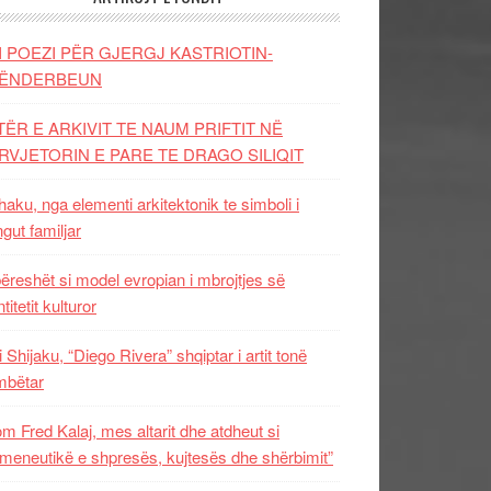
I POEZI PËR GJERGJ KASTRIOTIN-
ËNDERBEUN
TËR E ARKIVIT TE NAUM PRIFTIT NË
RVJETORIN E PARE TE DRAGO SILIQIT
aku, nga elementi arkitektonik te simboli i
ngut familjar
ëreshët si model evropian i mbrojtjes së
titetit kulturor
i Shijaku, “Diego Rivera” shqiptar i artit tonë
mbëtar
m Fred Kalaj, mes altarit dhe atdheut si
meneutikë e shpresës, kujtesës dhe shërbimit”