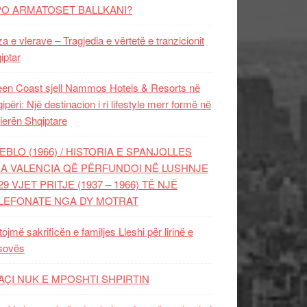
PO ARMATOSET BALLKANI?
za e vlerave – Tragjedia e vërtetë e tranzicionit
iptar
en Coast sjell Nammos Hotels & Resorts në
ipëri: Një destinacion i ri lifestyle merr formë në
ierën Shqiptare
EBLO (1966) / HISTORIA E SPANJOLLES
A VALENCIA QË PËRFUNDOI NË LUSHNJE
29 VJET PRITJE (1937 – 1966) TË NJË
LEFONATE NGA DY MOTRAT
tojmë sakrificën e familjes Lleshi për lirinë e
sovës
AÇI NUK E MPOSHTI SHPIRTIN