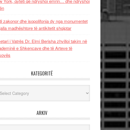
 York, qyteti që ndryshoi emrin… dhe ndryshoi
ën
i zakonor dhe isopolifonia dy nga monumentet
jalla madhështore të antikitetit shqiptar
etari i Vatrës Dr. Elmi Berisha zhvilloi takim në
deminë e Shkencave dhe të Arteve të
sovës
KATEGORITË
egoritë
ARKIV
iv