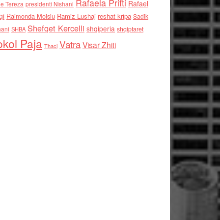
Rafaela Prifti
Rafael
e Tereza
presidenti Nishani
qi
Raimonda Moisiu
Ramiz Lushaj
reshat kripa
Sadik
Shefqet Kercelli
shqiperia
hani
shqiptaret
SHBA
kol Paja
Vatra
Visar Zhiti
Thaci