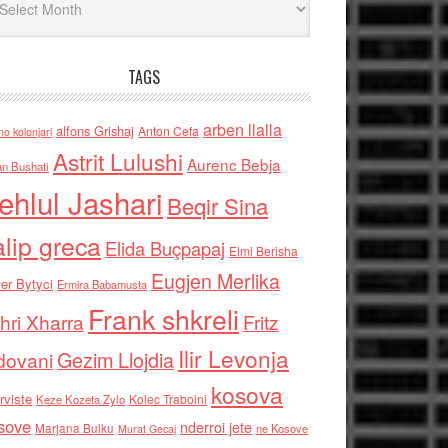
TAGS
arben llalla
alfons Grishaj
Anton Cefa
no kolonjari
Astrit Lulushi
Aurenc Bebja
an Bushati
ehlul Jashari
Beqir Sina
alip greca
Elida Buçpapaj
Elmi Berisha
Eugjen Merlika
er Bytyci
Ermira Babamusta
Frank shkreli
hri Xharra
Fritz
Ilir Levonja
Gezim Llojdia
dovani
kosova
rviste
Kolec Traboini
Keze Kozeta Zylo
sove
nderroi jete
Marjana Bulku
ne Kosove
Murat Gecaj