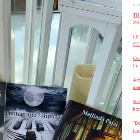
TR
SK
LE
PE
Oxh
tru
Arb
iden
Sal
ko
“Do
her