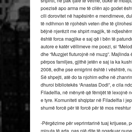
shpirtit, në pak fjalë të vetme, duke të mbajt
poezisë apo arma me të cilën ajo godet është 
cili dorovitet në hapësirën e mendimeve, duk
të ndihmon të njohësh veten dhe të çlirohes
bëjnë njerëzit me shpirt magjik, të ndjeshëm, 
është forca magjike e saj që i bën të patundu
autore e katër vëllimeve me poezi, si “Melodia
dhe “Muzgjet fluturojnë në muzg”. Majlinda ës
përpos familjes, gjithë jetën e saj ia ka kus
2008, edhe pse emigrimi është i vështirë, nuk
Së shpejti, atë do ta njohim edhe në zhanrin
dhuroi bibliotekës “Anastas Dodi”, e cila n
Filadelfia, në mënyrë që fëmijët të lexojnë
e tyre. Komuniteti shqiptar në Filadelfia i j
shumë forcë për të forcë për të mos rreshtur 
-Përgëzime për veprimtarinë tuaj krijuese, p
minuta të arta, pas një dite të ngarkuar pune