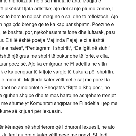
ur të hipnotizuar në disa minuta të arta. Magjia e
pikërisht fjala artistike; ajo del si një plumb zemre, i
e të bërë të ndjesh magjinë e saj dhe të reflektosh. Ajo
h nga çdo brengë që të ka kapluar shpirtin. Poezinë e
të brishtë, por, njëkohësisht të fortë dhe luftarak, pasi
r. E tillë është poetja Majlinda Pajaj, e cila është
 e natës”, “Pentagrami i shpirtit”, “Dallgët në stuhi”
htë një grua me shpirt të bukur dhe të fortë, e cila,
htuar poezisë. Ajo ka emigruar në Filadelfia në vitin
 e ka penguar të krijojë vargje të bukura për shpirtin.
 e romanit. Majlinda katër vëllimet e saj me poezi ia
dodhet në ambientet e Shoqatës “Bijtë e Shqipes”, në
 në gjuhën shqipe dhe të mos harrojnë asnjëherë rrënjët
ep më shumë yt Komuniteti shqiptar në Filadelfia i jep më
kurrë së krijuari për lexuesin.
ër kënaqësinë shpirtërore që i dhuroni lexuesit, në ato
. Ju jeni autore e katër vëllimeve me poezi, Si lindi