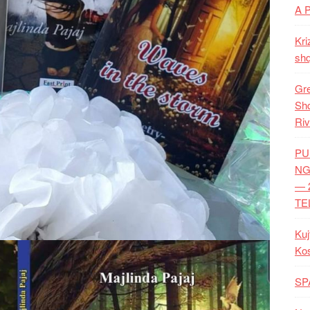
A 
Kri
shq
Gre
Shq
Riv
PU
NG
— 
TE
Kuj
Ko
SP