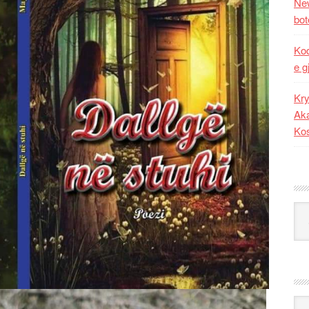
New
bot
Kod
e g
Kry
Aka
Ko
Kat
Ark