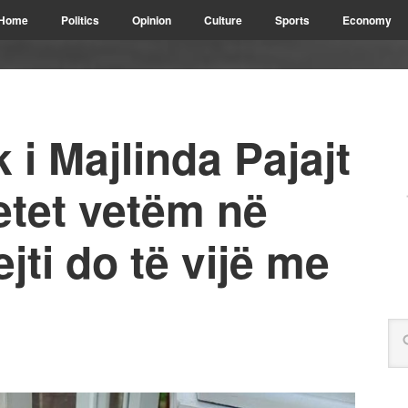
Home
Politics
Opinion
Culture
Sports
Economy
k i Majlinda Pajajt
etet vetëm në
jti do të vijë me