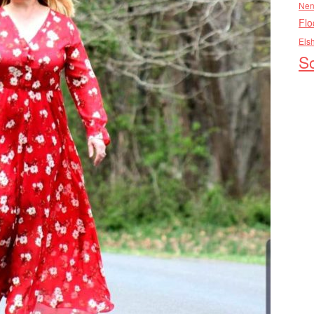
Nen
Flo
Els
So