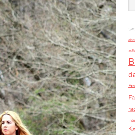
alba
asll
B
d
Env
Fa
ra
Inte
Ko