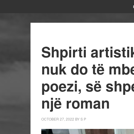
Shpirti artisti
nuk do të mb
poezi, së shpe
një roman
OCTOBER 27, 2022
BY
S P