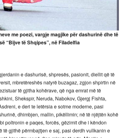
limeve me poezi, vargje magjike për dashurinë dhe të
së “Bijve të Shqipes”, në Filadelfia
 gjerdanin e dashurisë, shpresës, pasionit, diellit që të
iversit, mbretëreshës natyrë buzagaz, zgjon shpirtin në
a rezistuar të gjitha kohërave, që nga emrat më të
shkini, Shekspir, Neruda, Nabokov, Gjergj Fishta,
sdreni, e deri te letërsia e sotme moderne, pasi
hurinë, dhimbjen, mallin, pikëllimin; në të njëjtën kohë
bi poltronin e paqes, forcës, gëzimit dhe i këndon
 të gjithë përmbajtjen e saj, pasi derdh vullkanin e