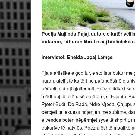
Poetja Majlinda Pajaj, autore e katër vël
bukurën, i dhuron librat e saj bibliotekës 
Intervistoi: Eneida Jaçaj Lamçe
Fjala artistike e goditur, e stolisur bukur me
ngroh, qiellit të kaltërt në pafundësinë e un
përpëlitje drejt gjallërimit. Poezia lirike i k
mëdhenj të letërsisë botërore, si Esenin, Pu
Pjetër Budi, De Rada, Ndre Mjeda, Çajupi, A
përcjell te lexuesit ndjenjën më sublime, das
e vendos botën nëpërmjet syve të shpirtit, m
bukurive të natyrës. Poezia është magjike në