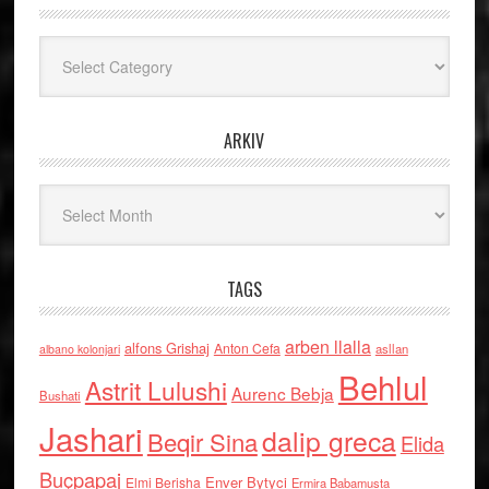
Kategoritë
ARKIV
Arkiv
TAGS
arben llalla
alfons Grishaj
Anton Cefa
asllan
albano kolonjari
Behlul
Astrit Lulushi
Aurenc Bebja
Bushati
Jashari
dalip greca
Beqir Sina
Elida
Buçpapaj
Enver Bytyci
Elmi Berisha
Ermira Babamusta