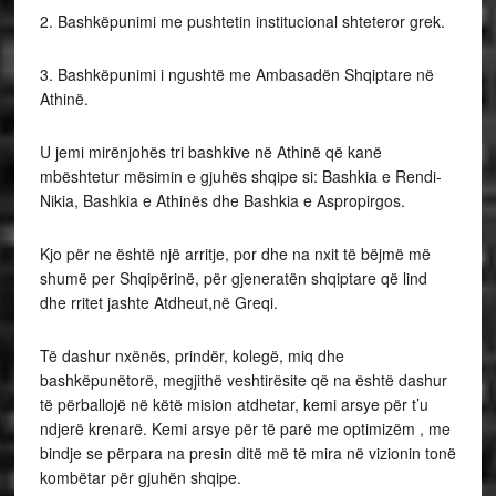
2. Bashkëpunimi me pushtetin institucional shteteror grek.
3. Bashkëpunimi i ngushtë me Ambasadën Shqiptare në
Athinë.
U jemi mirënjohës tri bashkive në Athinë që kanë
mbështetur mësimin e gjuhës shqipe si: Bashkia e Rendi-
Nikia, Bashkia e Athinës dhe Bashkia e Aspropirgos.
Kjo për ne është një arritje, por dhe na nxit të bëjmë më
shumë per Shqipërinë, për gjeneratën shqiptare që lind
dhe rritet jashte Atdheut,në Greqi.
Të dashur nxënës, prindër, kolegë, miq dhe
bashkëpunëtorë, megjithë veshtirësite që na është dashur
të përballojë në këtë mision atdhetar, kemi arsye për t’u
ndjerë krenarë. Kemi arsye për të parë me optimizëm , me
bindje se përpara na presin ditë më të mira në vizionin tonë
kombëtar për gjuhën shqipe.