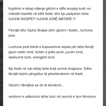
Kuptimin e kësaj ndjenje gëzimi e sillte arsyeja kush na
mblodhi bashkë në këtë festë, dhe kjo padyshim ishte
GJUHA SHQIPE!!! GJUHA JONË AMTARE !!!
Fëmijët dhe Gjuha Shqipe ishin gëzimi i festës , lumturia
jone.
Lumturia jonë është e kuptueshme sepse për këta fëmijë
japim vetën tonë, kohën e jetës sonë, punën tonë,
dashurinë tonë, energjinë tonë.
Kjo festë në cdo detaj ishte krejt aromë shqiptare. Edhe
fëmijët kishin përgatitur të përshëndetnin në festë.
Gëzimi i fëmijëve se do të këndonin ,
recitonin e vallezonin ishte futur në zemrat e tyre fëminore.