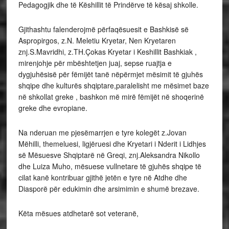
Pedagogjik dhe të Këshillit të Prindërve të kësaj shkolle.
Gjithashtu falenderojmë përfaqësuesit e Bashkisë së
Aspropirgos, z.N. Meletiu Kryetar, Nen Kryetaren
znj.S.Mavridhi, z.TH.Çokas Kryetar i Keshillit Bashkiak ,
mirenjohje për mbështetjen juaj, sepse ruajtja e
dygjuhësisë për fëmijët tanë nëpërmjet mësimit të gjuhës
shqipe dhe kulturës shqiptare,paralelisht me mësimet baze
në shkollat greke , bashkon më mirë fëmijët në shoqerinë
greke dhe evropiane.
Na nderuan me pjesëmarrjen e tyre kolegët z.Jovan
Mëhilli, themeluesi, ligjëruesi dhe Kryetari i Nderit i Lidhjes
së Mësuesve Shqiptarë në Greqi, znj.Aleksandra Nikollo
dhe Luiza Muho, mësuese vullnetare të gjuhës shqipe të
cilat kanë kontribuar gjithë jetën e tyre në Atdhe dhe
Diasporë për edukimin dhe arsimimin e shumë brezave.
Këta mësues atdhetarë sot veteranë,