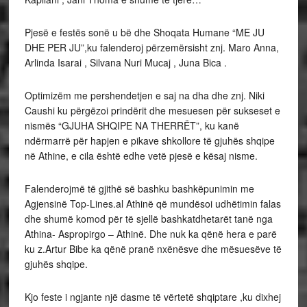
Pjesë e festës sonë u bë dhe Shoqata Humane “ME JU
DHE PER JU”,ku falenderoj përzemërsisht znj. Maro Anna,
Arlinda Isarai , Silvana Nuri Mucaj , Juna Bica .
Optimizëm me pershendetjen e saj na dha dhe znj. Niki
Caushi ku përgëzoi prindërit dhe mesuesen për sukseset e
nismës “GJUHA SHQIPE NA THERRËT”, ku kanë
ndërmarrë për hapjen e pikave shkollore të gjuhës shqipe
në Athine, e cila është edhe vetë pjesë e kësaj nisme.
Falenderojmë të gjithë së bashku bashkëpunimin me
Agjensinë Top-Lines.al Athinë që mundësoi udhëtimin falas
dhe shumë komod për të sjellë bashkatdhetarët tanë nga
Athina- Aspropirgo – Athinë. Dhe nuk ka qënë hera e parë
ku z.Artur Bibe ka qënë pranë nxënësve dhe mësuesëve të
gjuhës shqipe.
Kjo feste i ngjante një dasme të vërtetë shqiptare ,ku dixhej