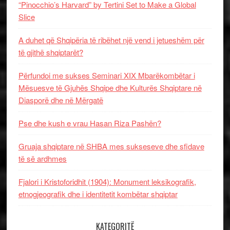
“Pinocchio’s Harvard” by Tertini Set to Make a Global
Slice
A duhet që Shqipëria të ribëhet një vend i jetueshëm për
të gjithë shqiptarët?
Përfundoi me sukses Seminari XIX Mbarëkombëtar i
Mësuesve të Gjuhës Shqipe dhe Kulturës Shqiptare në
Diasporë dhe në Mërgatë
Pse dhe kush e vrau Hasan Riza Pashën?
Gruaja shqiptare në SHBA mes sukseseve dhe sfidave
të së ardhmes
Fjalori i Kristoforidhit (1904): Monument leksikografik,
etnogjeografik dhe i identitetit kombëtar shqiptar
KATEGORITË