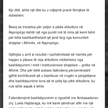
Kjo ditë, ishte një dite ku u ndjejmë pranë fëmijëve të
dobishëm.
Besoj se iniciativa për çeljen e pikës shkollore në
Aspropirgo është një nga punët më të mira që kemi bërë
për këta bashkatdhetarë që janë larg nga komuniteti
shqiptar i Athinës, në Aspropirgo.
Gjithçka u arrit si rezultat i vazhdimësisë së nismës për
hapjen e pikave të reja shkollore mbështetur nga
bashkëpunimi i mirë i institucioneve shqiptare – greke në
Athinë. Dhe për këtë sukses falënderoj përzemërsisht
gjithë kontribuesit që u bashkuar në rrugën e perpjekjeve
dhe bashkëpunime tona që te çelej kjo pikë shkollore, ku
nuk ishte aspak e lehte.
Falenderojmë bashkëpunimin e ngushtë me Ambasadoren
znj. Luela Hajdaraga, ku më kanë qëndruar afër me një