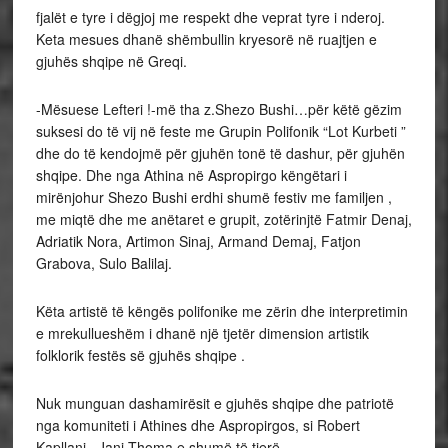
fjalët e tyre i dëgjoj me respekt dhe veprat tyre i nderoj.
Keta mesues dhanë shëmbullin kryesorë në ruajtjen e
gjuhës shqipe në Greqi.
-Mësuese Lefteri !-më tha z.Shezo Bushi…për këtë gëzim
suksesi do të vij në feste me Grupin Polifonik “Lot Kurbeti ”
dhe do të kendojmë për gjuhën tonë të dashur, për gjuhën
shqipe. Dhe nga Athina në Aspropirgo këngëtari i
mirënjohur Shezo Bushi erdhi shumë festiv me familjen ,
me miqtë dhe me anëtaret e grupit, zotërinjtë Fatmir Denaj,
Adriatik Nora, Artimon Sinaj, Armand Demaj, Fatjon
Grabova, Sulo Balilaj.
Këta artistë të këngës polifonike me zërin dhe interpretimin
e mrekullueshëm i dhanë një tjetër dimension artistik
folklorik festës së gjuhës shqipe .
Nuk munguan dashamirësit e gjuhës shqipe dhe patriotë
nga komuniteti i Athines dhe Aspropirgos, si Robert
Kapllani , Jani Thoma e shumë të tjerë…