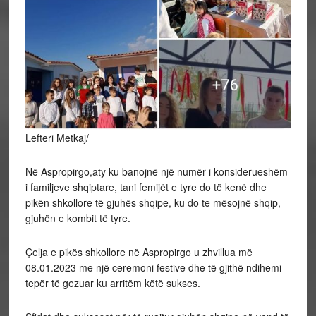
Lefteri Metkaj/
Në Aspropirgo,aty ku banojnë një numër i konsiderueshëm
i familjeve shqiptare, tani femijët e tyre do të kenë dhe
pikën shkollore të gjuhës shqipe, ku do te mësojnë shqip,
gjuhën e kombit të tyre.
Çelja e pikës shkollore në Aspropirgo u zhvillua më
08.01.2023 me një ceremoni festive dhe të gjithë ndihemi
tepër të gezuar ku arritëm këtë sukses.