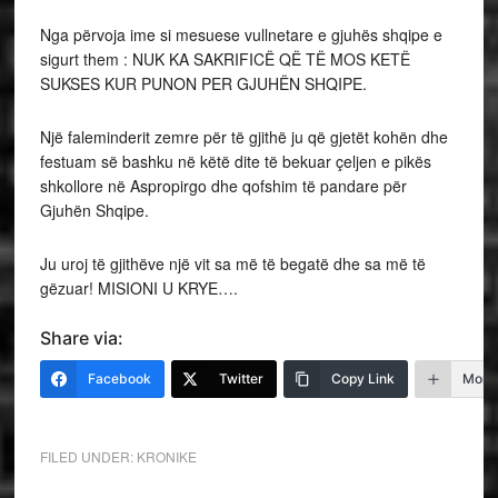
Nga përvoja ime si mesuese vullnetare e gjuhës shqipe e
sigurt them : NUK KA SAKRIFICË QË TË MOS KETË
SUKSES KUR PUNON PER GJUHËN SHQIPE.
Një faleminderit zemre për të gjithë ju që gjetët kohën dhe
festuam së bashku në këtë dite të bekuar çeljen e pikës
shkollore në Aspropirgo dhe qofshim të pandare për
Gjuhën Shqipe.
Ju uroj të gjithëve një vit sa më të begatë dhe sa më të
gëzuar! MISIONI U KRYE….
Share via:
Facebook
Twitter
Copy Link
More
FILED UNDER:
KRONIKE