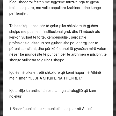
Klodi shoqëroi festën me ngjyrime muzikë nga të gjitha
trojet shqiptare, me valle popullore krahinore dhe kenge
per femije .
Te bashkëpunosh për të çelur pika shkollore të gjuhës
shqipe me pushtetin institucional grek dhe t’i mbash ato
kerkon vullnet të fortë, këmbëngulje , përgatitje
profesionale, dashuri për gjuhën shqipe, energji për të
përballuar sfidat, dhe për këtë duhet të pyesësh mirë veten
nëse i ke mundësite të punosh për te ardhmen e misionit te
shenjtë vullnetar të gjuhës shqipe.
Kjo është pika e tretë shkollore që kemi hapur në Athinë
me nismën “GJUHA SHQIPE NA THËRRET.”
Kjo arritje ka ardhur si rezultat nga strategjitë që kam
ndjekur :
1.Bashkëpunimi me komunitetin shqiptar në Athinë .