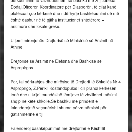
përkushtimin të vazhdueshëm së bashku me znj.Joneda
Dodaj,Oficeren Koordinatore për Diasporën, të cilat kanë
plotësuar çdo kërkesë dhe ndërhyrje bashkëpunimi që më
është dashur në të gjitha institucionet shtetërore –
arsimore dhe lokale greke.
U jemi mirenjohës Drejtorisë së Ministrisë së Arsimit në
Athinë.
Drejtorisë së Arsimit në Elefsina dhe Bashkisë së
Aspropirgos.
Por, fal përkrahjes dhe mirësise të Drejtorit të Shkollës Nr 4
Aspropirgo, Z.Perikli Kostandopulos i cili pranoi kërkesën
tonë dhe u krijoi mundësinë fëmijeve të zhvillohet mësimi
shqip në këtë shkollë.Së bashku më prindërit e
falenderojmë veçanërisht shume përzemërsisht për
gatishmërinë e tij.
Falenderoj bashkëpunimet me drejtorinë e Këshillit