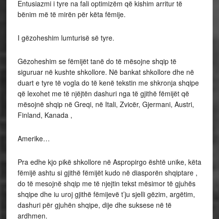
Entusiazmi i tyre na fali optimizëm që kishim arritur të
bënim më të mirën për këta fëmije.
I gëzoheshim lumturisë së tyre.
Gëzoheshim se fëmijët tanë do të mësojne shqip të
siguruar në kushte shkollore. Në bankat shkollore dhe në
duart e tyre të vogla do të kenë tekstin me shkronja shqipe
që lexohet me të njëjtën dashuri nga të gjithë fëmijët që
mësojnë shqip në Greqi, në Itali, Zvicër, Gjermani, Austri,
Finland, Kanada ,
Amerike…
Pra edhe kjo pikë shkollore në Aspropirgo është unike, këta
fëmijë ashtu si gjithë fëmijët kudo në diasporën shqiptare ,
do të mesojnë shqip me të njejtin tekst mësimor të gjuhës
shqipe dhe iu uroj gjithë fëmijevë t’ju sjelli gëzim, argëtim,
dashuri për gjuhën shqipe, dije dhe suksese në të
ardhmen.