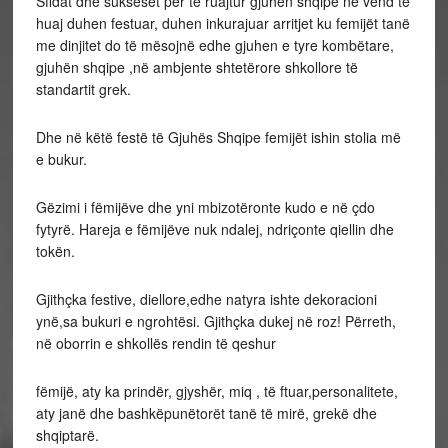
Sfidat dhe sukseset për të ruajtur gjuhën shqipe në vend të
huaj duhen festuar, duhen inkurajuar arritjet ku femijët tanë
me dinjitet do të mësojnë edhe gjuhen e tyre kombëtare,
gjuhën shqipe ,në ambjente shtetërore shkollore të
standartit grek.
Dhe në këtë festë të Gjuhës Shqipe femijët ishin stolia më
e bukur.
Gëzimi i fëmijëve dhe yni mbizotëronte kudo e në çdo
fytyrë. Hareja e fëmijëve nuk ndalej, ndriçonte qiellin dhe
tokën.
Gjithçka festive, diellore,edhe natyra ishte dekoracioni
ynë,sa bukuri e ngrohtësi. Gjithçka dukej në roz! Përreth,
në oborrin e shkollës rendin të qeshur
fëmijë, aty ka prindër, gjyshër, miq , të ftuar,personalitete,
aty janë dhe bashkëpunëtorët tanë të mirë, grekë dhe
shqiptarë.