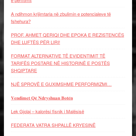
e përfitimit
A ndihmon krijimtaria në zbulimin e potencialeve të
fshehura?
PROF. AHMET QERIQI DHE EPOKA E REZISTENCЁS
DHE LUFTЁS PЁR LIRI!
FORMAT ALTERNATIVE TË EVIDENTIMIT TË
TARIFËS POSTARE NË HISTORINË E POSTËS
SHQIPTARE
NJË SPROVË E GUXIMSHME PERFORMIZMI…
𝐕𝐞𝐧𝐝𝐢𝐦𝐞𝐭 𝐐𝐞̈ 𝐍𝐝𝐫𝐲𝐬𝐡𝐮𝐚𝐧 𝐁𝐨𝐭𝐞̈𝐧
Lek Gjolaj – kalorësi fisnik i Malësisë
FEDERATA VATRA SHPALLË KRYESINË