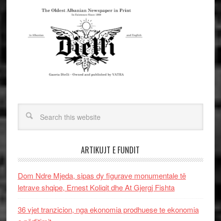
ARTIKUJT E FUNDIT
Dom Ndre Mjeda, sipas dy figurave monumentale të
letrave shqipe, Ernest Koliqit dhe At Gjergj Fishta
36 vjet tranzicion, nga ekonomia prodhuese te ekonomia