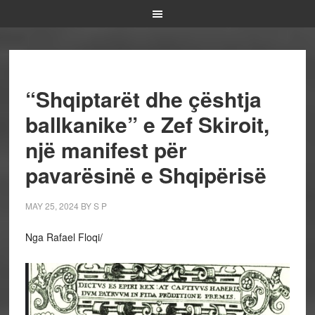
“Shqiptarët dhe çështja
ballkanike” e Zef Skiroit,
një manifest për
pavarësinë e Shqipërisë
MAY 25, 2024
BY
S P
Nga Rafael Floqi/