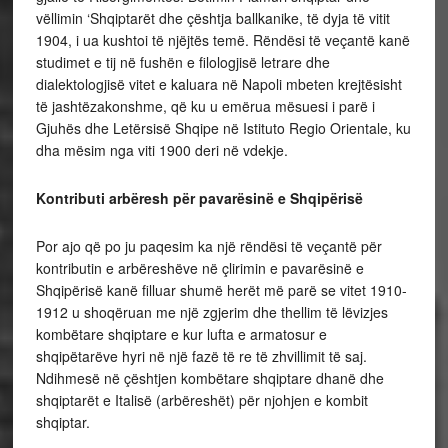
vëllimin ‘Shqiptarët dhe çështja ballkanike, të dyja të vitit
1904, i ua kushtoi të njëjtës temë. Rëndësi të veçantë kanë
studimet e tij në fushën e filologjisë letrare dhe
dialektologjisë vitet e kaluara në Napoli mbeten krejtësisht
të jashtëzakonshme, që ku u emërua mësuesi i parë i
Gjuhës dhe Letërsisë Shqipe në Istituto Regio Orientale, ku
dha mësim nga viti 1900 deri në vdekje.
Kontributi arbëresh për pavarësinë e Shqipërisë
Por ajo që po ju paqesim ka një rëndësi të veçantë për
kontributin e arbëreshëve në çlirimin e pavarësinë e
Shqipërisë kanë filluar shumë herët më parë se vitet 1910-
1912 u shoqëruan me një zgjerim dhe thellim të lëvizjes
kombëtare shqiptare e kur lufta e armatosur e
shqipëtarëve hyri në një fazë të re të zhvillimit të saj.
Ndihmesë në çështjen kombëtare shqiptare dhanë dhe
shqiptarët e Italisë (arbëreshët) për njohjen e kombit
shqiptar.