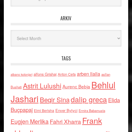
ARKIV
Arkiv
TAGS
arben llalla
alfons Grishaj
Anton Cefa
asllan
albano kolonjari
Behlul
Astrit Lulushi
Aurenc Bebja
Bushati
Jashari
dalip greca
Beqir Sina
Elida
Buçpapaj
Enver Bytyci
Elmi Berisha
Ermira Babamusta
Frank
Eugjen Merlika
Fahri Xharra