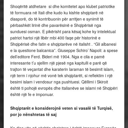
Shoqëritë atdhetare si dhe komitetet apo klubet patriotike
të formuara në Itali dhe kudo ku kishte shqiptarë në
diasporë, do të kontribuonin për arritjen e synimit të
përbashkët lirinë dhe pavarësinë e Shqipërisë nga
sunduesi osman. E pikërisht para kësaj kohe ky intelektual
patriot hartoi një libër mbi 400 faqe për historinë e
Shqipërisë dhe fatin e shqiptarëve në italisht . “Gli albanesi
e la questione balcanica”. Giuseppe Schiro’ Napoli: a spese
dell’editore Ferd. Bideri më 1904. Nga e cila e pamë
interesante t’u sjellim një pjesë nga kapitulli e parë që
trajton të veçantat dhe karaterin laraman të besimit islam,
një term i njohur më vonë tek shqiptarët, si reflektim i një
besimi islam i vendosur nga pushtuesi. Qëllimi i Skiroit
është ti pohojë evropës dhe italianëve se islami në Shqipëri
është një fe e imponuar.
Shqiptarët e konsiderojnë veten si vasalë të Turqisë,
por jo nënshtetas të saj
Ka disa vite që çështja shqiptare i është imponuar Evropës,