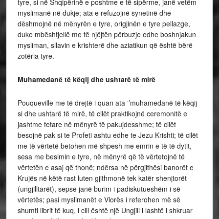
tyre, si në Shqipërinë e poshtme e të sipërme, janë vetëm
myslimanë në dukje; ata e refuzojnë synetinë dhe
dëshmojnë në mënyrën e tyre, origjinën e tyre pellazge,
duke mbështjellë me të njëjtën përbuzje edhe boshnjakun
mysliman, sllavin e krishterë dhe aziatikun që është bërë
zotëria tyre.
Muhamedanë të këqij dhe ushtarë të mirë
Pouqueville me të drejtë i quan ata ‘’muhamedanë të këqij
si dhe ushtarë të mirë, të cilët praktikojnë ceremonitë e
jashtme fetare në mënyrë të pakujdesshme; të cilët
besojnë pak si te Profeti ashtu edhe te Jezu Krishti; të cilët
me të vërtetë betohen më shpesh me emrin e të të dytit,
sesa me besimin e tyre, në mënyrë që të vërtetojnë të
vërtetën e asaj që thonë; ndërsa në përgjithësi banorët e
Krujës në këtë rast luten gjithmonë tek katër shenjtorët
(ungjilltarët), sepse janë burim i padiskutueshëm i së
vërtetës; pasi myslimanët e Vlorës i referohen më së
shumti librit të kuq, i cili është një Ungjill i lashtë i shkruar