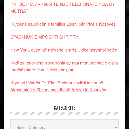
PRITJE (1937 – 1966) TË NJË TELEFONATE NGA DY
MOTRAT
Kujtojmë sakrificën e familjes Lleshi për lirinë e Kosovës
SPAÇI NUK E MPOSHTI SHPIRTIN
New York, qyteti që ndryshoi emrin… dhe ndryshoi botën
Kodi zakonor dhe isopolifonia dy nga monumentet e gjalla
madhështore të antikitetit shqiptar
Kryetari i Vatrës Dr. Elmi Berisha zhvilloi takim në
Akademinë e Shkencave dhe të Arteve të Kosovës
KATEGORITË
Kategoritë