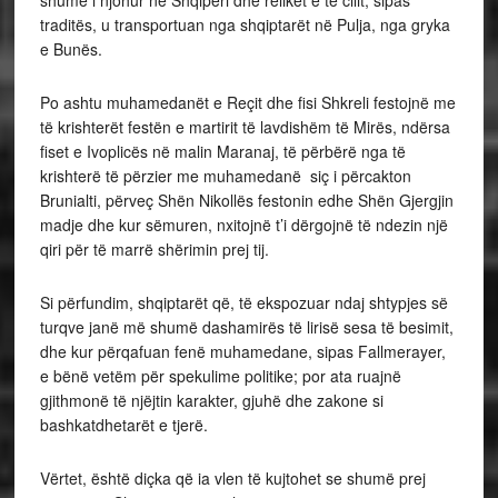
traditës, u transportuan nga shqiptarët në Pulja, nga gryka
e Bunës.
Po ashtu muhamedanët e Reçit dhe fisi Shkreli festojnë me
të krishterët festën e martirit të lavdishëm të Mirës, ndërsa
fiset e Ivoplicës në malin Maranaj, të përbërë nga të
krishterë të përzier me muhamedanë siç i përcakton
Brunialti, përveç Shën Nikollës festonin edhe Shën Gjergjin
madje dhe kur sëmuren, nxitojnë t’i dërgojnë të ndezin një
qiri për të marrë shërimin prej tij.
Si përfundim, shqiptarët që, të ekspozuar ndaj shtypjes së
turqve janë më shumë dashamirës të lirisë sesa të besimit,
dhe kur përqafuan fenë muhamedane, sipas Fallmerayer,
e bënë vetëm për spekulime politike; por ata ruajnë
gjithmonë të njëjtin karakter, gjuhë dhe zakone si
bashkatdhetarët e tjerë.
Vërtet, është diçka që ia vlen të kujtohet se shumë prej