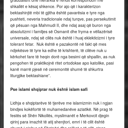
shkallët e kësaj shkence. Por ajo që i karakterizon
bektashinjtë mbi të gjitha është pavarësia e tyre nga
pushteti, neveria tradicionale ndaj turqve, pas persekutimit
që pësuan nga Mahmudi II, dhe ndaj asaj që buron nga
absolutizmi i familjes së Osmanit dhe fryma e vëllazërisë
universale, ndaj së cilës nuk është i huaj eklekticizmi i tyre
tolerant fetar. Nuk është e pazakontë në fakt që mes
ndjekësve të tyre ka edhe të krishterë, të cilëve nuk u
kërkohet fare të heqin dorë nga besimi që shpallin, as nuk
pengohen të praktikojnë ritet ortodokse apo katolike, pasi
kanë marrë pjesë në ceremonitë shumë të shkurtra
liturgjike bektashiane”.
Pse islami shqiptar nuk është islam safi
Lidhja e shqiptarëve të tjerëve me islamizmin nuk i ngjan
bindjes kokëfortë të muhamedanëve aziatikë. Në prag të
festës së Shën Nikollës, myslimanët e Merkovcit djegin
qirinj para imazhit të atij shenjtori, emri i të cilit është
shumë i njohur në Shqipëri dhe reliket e të cilit, sipas