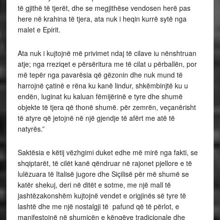
të gjithë të tjerët, dhe se megjithëse vendosen herë pas
here në krahina të tjera, ata nuk i heqin kurrë sytë nga
malet e Epirit.
Ata nuk i kujtojnë më privimet ndaj të cilave iu nënshtruan
atje; nga rreziqet e përsëritura me të cilat u përballën, por
më tepër nga pavarësia që gëzonin dhe nuk mund të
harrojnë çatinë e rëna ku kanë lindur, shkëmbinjtë ku u
endën, luginat ku kaluan fëmijërinë e tyre dhe shumë
objekte të tjera që thonë shumë. për zemrën, veçanërisht
të atyre që jetojnë në një gjendje të afërt me atë të
natyrës.”
Saktësia e këtij vëzhgimi duket edhe më mirë nga fakti, se
shqiptarët, të cilët kanë qëndruar në rajonet pjellore e të
lulëzuara të Italisë jugore dhe Siçilisë për më shumë se
katër shekuj, deri në ditët e sotme, me një mall të
jashtëzakonshëm kujtojnë vendet e origjinës së tyre të
lashtë dhe me një nostalgji të pafund që të përlot, e
manifestojnë në shumicën e këngëve tradicionale dhe