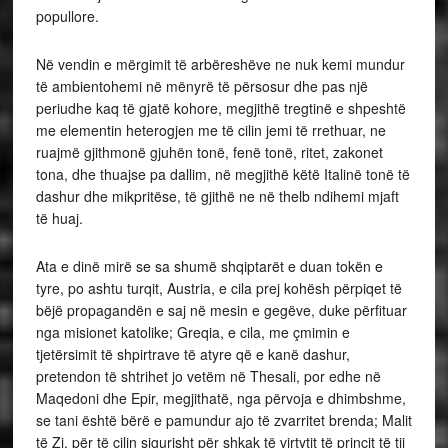
popullore.
Në vendin e mërgimit të arbëreshëve ne nuk kemi mundur
të ambientohemi në mënyrë të përsosur dhe pas një
periudhe kaq të gjatë kohore, megjithë tregtinë e shpeshtë
me elementin heterogjen me të cilin jemi të rrethuar, ne
ruajmë gjithmonë gjuhën tonë, fenë tonë, ritet, zakonet
tona, dhe thuajse pa dallim, në megjithë këtë Italinë tonë të
dashur dhe mikpritëse, të gjithë ne në thelb ndihemi mjaft
të huaj.
Ata e dinë mirë se sa shumë shqiptarët e duan tokën e
tyre, po ashtu turqit, Austria, e cila prej kohësh përpiqet të
bëjë propagandën e saj në mesin e gegëve, duke përfituar
nga misionet katolike; Greqia, e cila, me çmimin e
tjetërsimit të shpirtrave të atyre që e kanë dashur,
pretendon të shtrihet jo vetëm në Thesali, por edhe në
Maqedoni dhe Epir, megjithatë, nga përvoja e dhimbshme,
se tani është bërë e pamundur ajo të zvarritet brenda; Malit
të Zi, për të cilin sigurisht për shkak të virtytit të princit të tij