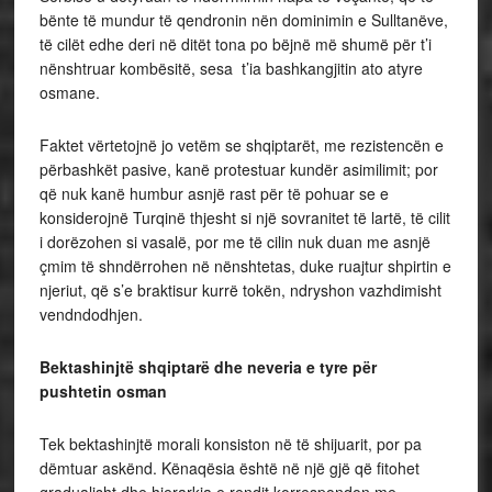
bënte të mundur të qendronin nën dominimin e Sulltanëve,
të cilët edhe deri në ditët tona po bëjnë më shumë për t’i
nënshtruar kombësitë, sesa t’ia bashkangjitin ato atyre
osmane.
Faktet vërtetojnë jo vetëm se shqiptarët, me rezistencën e
përbashkët pasive, kanë protestuar kundër asimilimit; por
që nuk kanë humbur asnjë rast për të pohuar se e
konsiderojnë Turqinë thjesht si një sovranitet të lartë, të cilit
i dorëzohen si vasalë, por me të cilin nuk duan me asnjë
çmim të shndërrohen në nënshtetas, duke ruajtur shpirtin e
njeriut, që s’e braktisur kurrë tokën, ndryshon vazhdimisht
vendndodhjen.
Bektashinjtë shqiptarë dhe neveria e tyre për
pushtetin osman
Tek bektashinjtë morali konsiston në të shijuarit, por pa
dëmtuar askënd. Kënaqësia është në një gjë që fitohet
gradualisht dhe hierarkia e rendit korrespondon me