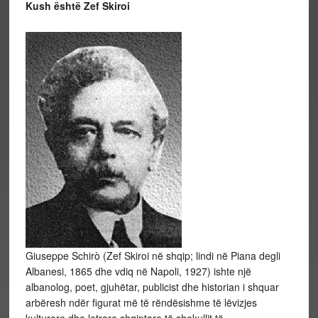
Kush është Zef Skiroi
Giuseppe Schirò (Zef Skiroi në shqip; lindi në Piana degli
Albanesi, 1865 dhe vdiq në Napoli, 1927) ishte një
albanolog, poet, gjuhëtar, publicist dhe historian i shquar
arbëresh ndër figurat më të rëndësishme të lëvizjes
kulturore dhe letrare shqiptare të shekullit të