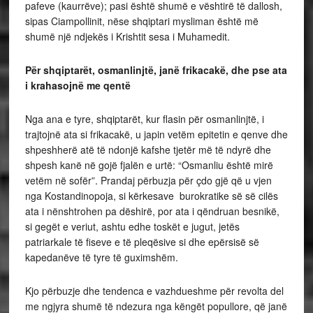
pafeve (kaurrëve); pasi është shumë e vështirë të dallosh,
sipas Ciampollinit, nëse shqiptari mysliman është më
shumë një ndjekës i Krishtit sesa i Muhamedit.
Për shqiptarët, osmanlinjtë, janë frikacakë, dhe pse ata
i krahasojnë me qentë
Nga ana e tyre, shqiptarët, kur flasin për osmanlinjtë, i
trajtojnë ata si frikacakë, u japin vetëm epitetin e qenve dhe
shpeshherë atë të ndonjë kafshe tjetër më të ndyrë dhe
shpesh kanë në gojë fjalën e urtë: “Osmanliu është mirë
vetëm në sofër”. Prandaj përbuzja për çdo gjë që u vjen
nga Kostandinopoja, si kërkesave burokratike së së cilës
ata i nënshtrohen pa dëshirë, por ata i qëndruan besnikë,
si gegët e veriut, ashtu edhe toskët e jugut, jetës
patriarkale të fiseve e të pleqësive si dhe epërsisë së
kapedanëve të tyre të guximshëm.
Kjo përbuzje dhe tendenca e vazhdueshme për revolta del
me ngjyra shumë të ndezura nga këngët popullore, që janë