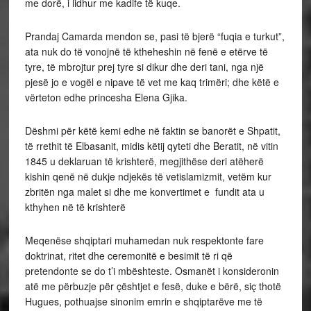
me dorë, i lidhur me kadife të kuqe.
Prandaj Camarda mendon se, pasi të bjerë “fuqia e turkut”,
ata nuk do të vonojnë të ktheheshin në fenë e etërve të
tyre, të mbrojtur prej tyre si dikur dhe deri tani, nga një
pjesë jo e vogël e nipave të vet me kaq trimëri; dhe këtë e
vërteton edhe princesha Elena Gjika.
Dëshmi për këtë kemi edhe në faktin se banorët e Shpatit,
të rrethit të Elbasanit, midis këtij qyteti dhe Beratit, në vitin
1845 u deklaruan të krishterë, megjithëse deri atëherë
kishin qenë në dukje ndjekës të vetislamizmit, vetëm kur
zbritën nga malet si dhe me konvertimet e fundit ata u
kthyhen në të krishterë
Meqenëse shqiptari muhamedan nuk respektonte fare
doktrinat, ritet dhe ceremonitë e besimit të ri që
pretendonte se do t’i mbështeste. Osmanët i konsideronin
atë me përbuzje për çështjet e fesë, duke e bërë, siç thotë
Hugues, pothuajse sinonim emrin e shqiptarëve me të