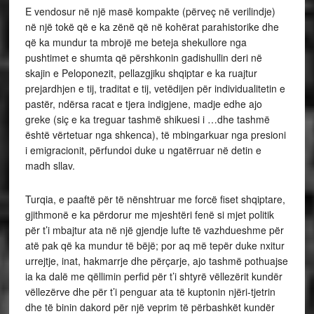
E vendosur në një masë kompakte (përveç në verilindje)
në një tokë që e ka zënë që në kohërat parahistorike dhe
që ka mundur ta mbrojë me beteja shekullore nga
pushtimet e shumta që përshkonin gadishullin deri në
skajin e Peloponezit, pellazgjiku shqiptar e ka ruajtur
prejardhjen e tij, traditat e tij, vetëdijen për individualitetin e
pastër, ndërsa racat e tjera indigjene, madje edhe ajo
greke (siç e ka treguar tashmë shikuesi i …dhe tashmë
është vërtetuar nga shkenca), të mbingarkuar nga presioni
i emigracionit, përfundoi duke u ngatërruar në detin e
madh sllav.
Turqia, e paaftë për të nënshtruar me forcë fiset shqiptare,
gjithmonë e ka përdorur me mjeshtëri fenë si mjet politik
për t’i mbajtur ata në një gjendje lufte të vazhdueshme për
atë pak që ka mundur të bëjë; por aq më tepër duke nxitur
urrejtje, inat, hakmarrje dhe përçarje, ajo tashmë pothuajse
ia ka dalë me qëllimin perfid për t’i shtyrë vëllezërit kundër
vëllezërve dhe për t’i penguar ata të kuptonin njëri-tjetrin
dhe të binin dakord për një veprim të përbashkët kundër