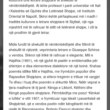
nëntëmbëdhjetë. Ai ishte profesori i parë universitar në Itali
i Katedrës së Gjuhës dhe Letërsisë Shqipe, në Institutin
Oriental të Napolit. Skiroi është përfaqësuesi më i madh i
traditës kulturore e letrare shqiptare të Siçilisë, një nga
mjeshtrit më të rafinuar të stilit në letërsinë shqipe, i cili la
një prodhim të gjerë letrar.
Midis fundit të shekullit të nëntëmbëdhjetë dhe fillimit të
shekullit të njëzetë, veprimtaria letrare e Giuseppe Schiros
u vendos. Shkroi një lirikë të rafinuar e elegante, Mili e
Hajdhia (1891), në një gjuhë të pastër e emblematike për
shkrirjen e disa elementeve dialektore në një koinè. Krahas
poemës idilike Mili e Hajdhia, me frymëzim popullor dhe
Rapsodive Shqiptare, ai shkroi tregimin e trilluar në vargjet
Te dheu i huaj dhe poemën e shkurtër Mino. Ndër veprat e
tjera madhore të tij janë: Kënga e Liktorit, Këthimi dhe
Këngë popullore shqiptare. Përmbledhja me poezi “Kënkat
e luftës” e vitit 1907, e frymëzuar nga ideali i pavarësisë së
Shqipërisë, që e vendos poetin ndër këngëtarët më të
gjallë të Risorgimentos. Botimin Flamuri shqiptar dhe