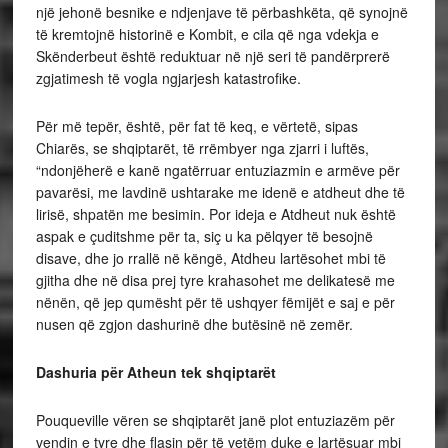
një jehonë besnike e ndjenjave të përbashkëta, që synojnë
të kremtojnë historinë e Kombit, e cila që nga vdekja e
Skënderbeut është reduktuar në një seri të pandërprerë
zgjatimesh të vogla ngjarjesh katastrofike.
Për më tepër, është, për fat të keq, e vërtetë, sipas
Chiarës, se shqiptarët, të rrëmbyer nga zjarri i luftës,
“ndonjëherë e kanë ngatërruar entuziazmin e armëve për
pavarësi, me lavdinë ushtarake me idenë e atdheut dhe të
lirisë, shpatën me besimin. Por ideja e Atdheut nuk është
aspak e çuditshme për ta, siç u ka pëlqyer të besojnë
disave, dhe jo rrallë në këngë, Atdheu lartësohet mbi të
gjitha dhe në disa prej tyre krahasohet me delikatesë me
nënën, që jep qumësht për të ushqyer fëmijët e saj e për
nusen që zgjon dashurinë dhe butësinë në zemër.
Dashuria për Atheun tek shqiptarët
Pouqueville vëren se shqiptarët janë plot entuziazëm për
vendin e tyre dhe flasin për të vetëm duke e lartësuar mbi