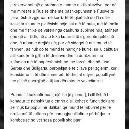
u rezervohet një e ardhme e madhe midis sllavëve, por që
me mirësitë e Rusisë dhe me bashkëpunimin e Fuqive të
tjera, është zgjeruar në kurriz të Shqipërisë do t’ia dilte
kollaj ta shuante plotësisht ndjenjat më të buta, më të thella
dhe më fisnike që varen nga dashuria sublime ndaj atdheut
dhe që ai rilidh, në ato toka ku arriti të siguronte qetësinë
dhe të mbante drejtësinë; por që sidoqoftë nuk mund të
fshihen, as nuk do të mund të harrojnë kurrë, se iu caktuan
atij kundër të gjitha të drejtave dhe iu dorëzuan me
shfaqjen më të papërshtatshme me forcë; dhe së fundi
Serbia dhe Bullgaria, përpjekjet e të cilave për zgjerim, kur i
konsideronin të dëmshme për të drejtat e tyre, populli ynë
me gjithë energjinë e tij kundërshtonte vazhdimisht.
Prandaj, i pakonfirmuar, një ish [diplomat], i cili është i
kënaqur të nënshkruajë emrin e tij, kohët e fundit deklaroi
se “nuk ka popull në Ballkan që mund të mburret për të
drejta më të mëdha për homogjenalitetin e përbërjen e
kombësisë së vet sesa populli shqiptar.”