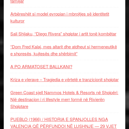
familjar
Arbëreshët si model evropian i mbrojtjes së identitetit
kulturor
Sali Shijaku, “Diego Rivera” shqiptar i artit tonë kombëtar
“Dom Fred Kalaj, mes altarit dhe atdheut si hermeneutikë
e shpresës, kujtesës dhe shërbimit”
A PO ARMATOSET BALLKANI?
Kriza e vlerave – Tragjedia e vërtetë e tranzicionit shqiptar
Green Coast sjell Nammos Hotels & Resorts në Shqipëri:
Një destinacion i ri lifestyle merr formë në Rivierën
Shqiptare
PUEBLO (1966) / HISTORIA E SPANJOLLES NGA
VALENCIA QË PËRFUNDOI NË LUSHNJE — 29 VJET