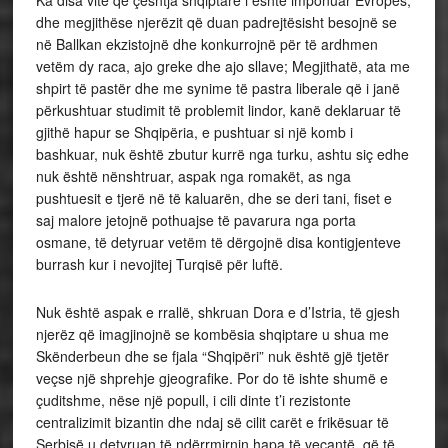
dhe megjithëse njerëzit që duan padrejtësisht besojnë se
në Ballkan ekzistojnë dhe konkurrojnë për të ardhmen
vetëm dy raca, ajo greke dhe ajo sllave; Megjithatë, ata me
shpirt të pastër dhe me synime të pastra liberale që i janë
përkushtuar studimit të problemit lindor, kanë deklaruar të
gjithë hapur se Shqipëria, e pushtuar si një komb i
bashkuar, nuk është zbutur kurrë nga turku, ashtu siç edhe
nuk është nënshtruar, aspak nga romakët, as nga
pushtuesit e tjerë në të kaluarën, dhe se deri tani, fiset e
saj malore jetojnë pothuajse të pavarura nga porta
osmane, të detyruar vetëm të dërgojnë disa kontigjenteve
burrash kur i nevojitej Turqisë për luftë.
Nuk është aspak e rrallë, shkruan Dora e d’Istria, të gjesh
njerëz që imagjinojnë se kombësia shqiptare u shua me
Skënderbeun dhe se fjala “Shqipëri” nuk është gjë tjetër
veçse një shprehje gjeografike. Por do të ishte shumë e
çuditshme, nëse një popull, i cili dinte t’i rezistonte
centralizimit bizantin dhe ndaj së cilit carët e frikësuar të
Serbisë u detyruan të ndërrmirnin hapa të veçantë, që të