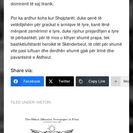
dominimit të saj tiranik.
Por ka ardhur koha kur Shqiptarët, duke qenë të
vetëdijshëm për grackat e armiqve të tyre, kanë lënë
mënjanë zemërimin e tyre, duke njohur prejardhjen e tyre
të përbashkët, për të mos u kthyer shumë prapa, tek
bashkëluftëtarët heroikë të Skënderbeut, të cilët për shumë
vite pasi luftuan dhe derdhën shumë gjak për lirinë dhe
pavarësinë e Atdheut.
Share via:
Facebook
Twitter
Copy Link
More
FILED UNDER:
HISTORI