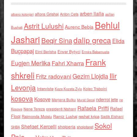
arben llalla
alfons Grishaj
Anton Cefa
asllan
albano kolonjari
Behlul
Astrit Lulushi
Aurenc Bebja
Bushati
Jashari
dalip greca
Beqir Sina
Elida
Buçpapaj
Enver Bytyci
Elmi Berisha
Ermira Babamusta
Frank
Eugjen Merlika
Fahri Xharra
shkreli
Ilir
Gezim Llojdia
Fritz radovani
Levonja
Interviste
Kolec Traboini
Keze Kozeta Zylo
kosova
Kosove
nderroi jete
Marjana Bulku
ne
Murat Gecaj
Rafaela Prifti
Rafael
Nene Tereza
Kosove
presidenti Nishani
Floqi
Raimonda Moisiu
Ramiz Lushaj
reshat kripa
Sadik Elshani
Sokol
Shefqet Kercelli
shqiperia
shqiptaret
SHBA
Paja