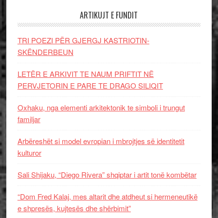
ARTIKUJT E FUNDIT
TRI POEZI PËR GJERGJ KASTRIOTIN-
SKËNDERBEUN
LETËR E ARKIVIT TE NAUM PRIFTIT NË
PERVJETORIN E PARE TE DRAGO SILIQIT
Oxhaku, nga elementi arkitektonik te simboli i trungut
familjar
Arbëreshët si model evropian i mbrojtjes së identitetit
kulturor
Sali Shijaku, “Diego Rivera” shqiptar i artit tonë kombëtar
“Dom Fred Kalaj, mes altarit dhe atdheut si hermeneutikë
e shpresës, kujtesës dhe shërbimit”