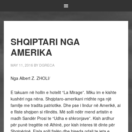
SHQIPTARI NGA
AMERIKA
MAY 11, 2016
BY
DGRECA
Nga Albert Z. ZHOLI/
E takuam në hollin e hotelit “La Mirage”. Miku im e kishte
kushëri nga nëna. Shqiptaro-amerikani rridhte nga një
familje me tradita patriotike. Dhe pse i lindur në Amerikë, ai
e fliste shqipen si rilindës. Më solli ndër mend artistin e
madh Sandër Prosi te “Udha e shkronjave”. Kish ardhur
për punë tregëtie në Athinë, por kish interes të dinte për
Shqipërinë. Fjala solli fjalën dhe biseda ndali te jeta e