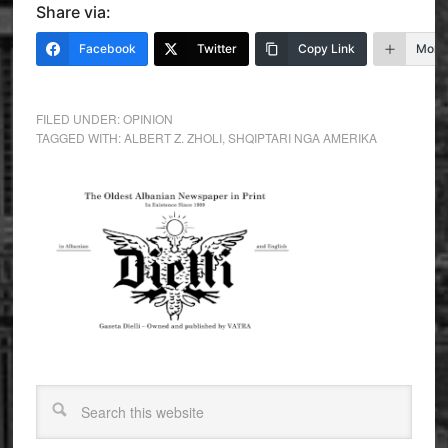
Share via:
Facebook
Twitter
Copy Link
More
FILED UNDER:
OPINION
TAGGED WITH:
ALBERT Z. ZHOLI
,
SHQIPTARI NGA AMERIKA