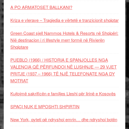
A PO ARMATOSET BALLKANI?
Kriza e vlerave – Tragjedia e vërtetë e tranzicionit shqiptar
Green Coast sjell Nammos Hotels & Resorts në Shqipëri:
Një destinacion i ri lifestyle merr formë në Rivierën
Shqiptare
PUEBLO (1966) / HISTORIA E SPANJOLLES NGA
VALENCIA QË PËRFUNDOI NË LUSHNJE — 29 VJET
PRITJE (1937 – 1966) TË NJË TELEFONATE NGA DY
MOTRAT
Kujtojmë sakrificën e familjes Lleshi për lirinë e Kosovës
SPAÇI NUK E MPOSHTI SHPIRTIN
New York, qyteti që ndryshoi emrin… dhe ndryshoi botën