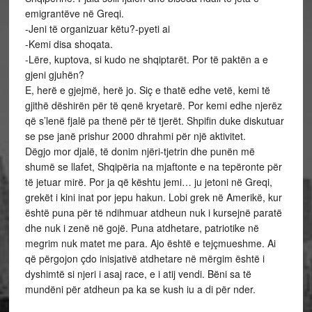
emigrantëve në Greqi.
-Jeni të organizuar këtu?-pyeti ai
-Kemi disa shoqata.
-Lëre, kuptova, si kudo ne shqiptarët. Por të paktën a e
gjeni gjuhën?
E, herë e gjejmë, herë jo. Siç e thatë edhe vetë, kemi të
gjithë dëshirën për të qenë kryetarë. Por kemi edhe njerëz
që s’lenë fjalë pa thenë për të tjerët. Shpifin duke diskutuar
se pse janë prishur 2000 dhrahmi për një aktivitet.
Dëgjo mor djalë, të donim njëri-tjetrin dhe punën më
shumë se llafet, Shqipëria na mjaftonte e na tepëronte për
të jetuar mirë. Por ja që kështu jemi… ju jetoni në Greqi,
grekët i kini inat por jepu hakun. Lobi grek në Amerikë, kur
është puna për të ndihmuar atdheun nuk i kursejnë paratë
dhe nuk i zenë në gojë. Puna atdhetare, patriotike në
megrim nuk matet me para. Ajo është e tejçmueshme. Ai
që përgojon çdo inisjativë atdhetare në mërgim është i
dyshimtë si njeri i asaj race, e i atij vendi. Bëni sa të
mundëni për atdheun pa ka se kush iu a di për nder.