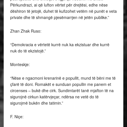
Përkundrazi, ai që lufton vërtet për drejtësi, edhe nëse
dëshiron të jetojë, duhet të kufizohet vetëm në punët e veta
private dhe të shmangë pjesëmarrjen në jetën publike.”
Zhan Zhak Ruso:
“Demokracia e vërtetë kurrë nuk ka ekzistuar dhe kurrë
nuk do të ekzistojë.”
Monteskje:
“Nëse e ngacmoni krenarinë e popullit, mund të bëni me të
çfarë të doni. Romakët e sunduan popullin me panem et
circenses – bukë dhe cirk. Sundimtarët tanë mjafton të na
sigurojnë cirkun katërvjeçar, ndërsa ne vetë do të
sigurojmë bukën dhe tatimin.”
F. Niçe: