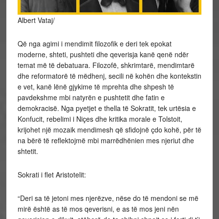
Albert Vataj/
Që nga agimi i mendimit filozofik e deri tek epokat
moderne, shteti, pushteti dhe qeverisja kanë qenë ndër
temat më të debatuara. Filozofë, shkrimtarë, mendimtarë
dhe reformatorë të mëdhenj, secili në kohën dhe kontekstin
e vet, kanë lënë gjykime të mprehta dhe shpesh të
pavdekshme mbi natyrën e pushtetit dhe fatin e
demokracisë. Nga pyetjet e thella të Sokratit, tek urtësia e
Konfucit, rebelimi i Niçes dhe kritika morale e Tolstoit,
krijohet një mozaik mendimesh që sfidojnë çdo kohë, për të
na bërë të reflektojmë mbi marrëdhënien mes njeriut dhe
shtetit.
Sokrati i flet Aristotelit:
“Deri sa të jetoni mes njerëzve, nëse do të mendoni se më
mirë është as të mos qeverisni, e as të mos jeni nën