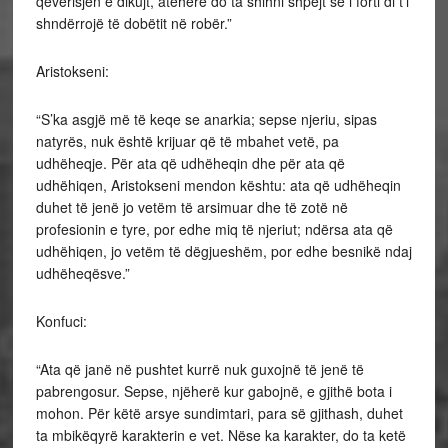
qeverisjen e dikujt, atëherë do ta shihni shpejt se i forti di t’i
shndërrojë të dobëtit në robër.”
Aristokseni:
“S’ka asgjë më të keqe se anarkia; sepse njeriu, sipas
natyrës, nuk është krijuar që të mbahet vetë, pa
udhëheqje. Për ata që udhëheqin dhe për ata që
udhëhiqen, Aristokseni mendon kështu: ata që udhëheqin
duhet të jenë jo vetëm të arsimuar dhe të zotë në
profesionin e tyre, por edhe miq të njeriut; ndërsa ata që
udhëhiqen, jo vetëm të dëgjueshëm, por edhe besnikë ndaj
udhëheqësve.”
Konfuci:
“Ata që janë në pushtet kurrë nuk guxojnë të jenë të
pabrengosur. Sepse, njëherë kur gabojnë, e gjithë bota i
mohon. Për këtë arsye sundimtari, para së gjithash, duhet
ta mbikëqyrë karakterin e vet. Nëse ka karakter, do ta ketë