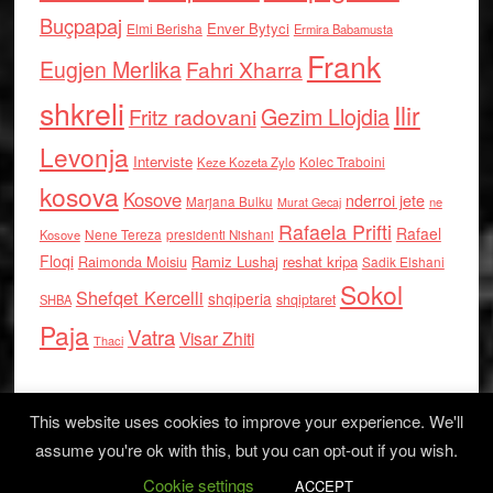
Buçpapaj
Enver Bytyci
Elmi Berisha
Ermira Babamusta
Frank
Eugjen Merlika
Fahri Xharra
shkreli
Ilir
Gezim Llojdia
Fritz radovani
Levonja
Interviste
Kolec Traboini
Keze Kozeta Zylo
kosova
Kosove
nderroi jete
Marjana Bulku
ne
Murat Gecaj
Rafaela Prifti
Rafael
Nene Tereza
Kosove
presidenti Nishani
Floqi
Raimonda Moisiu
Ramiz Lushaj
reshat kripa
Sadik Elshani
Sokol
Shefqet Kercelli
shqiperia
shqiptaret
SHBA
Paja
Vatra
Visar Zhiti
Thaci
This website uses cookies to improve your experience. We'll
assume you're ok with this, but you can opt-out if you wish.
Cookie settings
Log in
ACCEPT