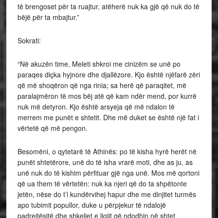
të brengoset për ta ruajtur, atëherë nuk ka gjë që nuk do të
bëjë për ta mbajtur.”
Sokrati:
“Në akuzën time, Meleti shkroi me cinizëm se unë po
paraqes diçka hyjnore dhe djallëzore. Kjo është njëfarë zëri
që më shoqëron që nga rinia; sa herë që paraqitet, më
paralajmëron të mos bëj atë që kam ndër mend, por kurrë
nuk më detyron. Kjo është arsyeja që më ndalon të
merrem me punët e shtetit. Dhe më duket se është një fat i
vërtetë që më pengon.
Besomëni, o qytetarë të Athinës: po të kisha hyrë herët në
punët shtetërore, unë do të isha vrarë moti, dhe as ju, as
unë nuk do të kishim përfituar gjë nga unë. Mos më qortoni
që ua them të vërtetën: nuk ka njeri që do ta shpëtonte
jetën, nëse do t’i kundërvihej hapur dhe me dinjitet turmës
apo tubimit popullor, duke u përpjekur të ndalojë
padrejtësitë dhe shkeljet e ligjit që ndodhin në shtet.