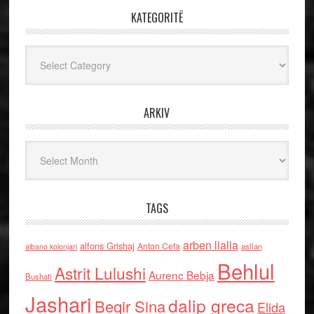
KATEGORITË
Kategoritë
ARKIV
Arkiv
TAGS
arben llalla
alfons Grishaj
Anton Cefa
asllan
albano kolonjari
Behlul
Astrit Lulushi
Aurenc Bebja
Bushati
Jashari
dalip greca
Beqir Sina
Elida