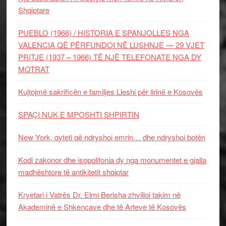
Shqiptare
PUEBLO (1966) / HISTORIA E SPANJOLLES NGA
VALENCIA QË PËRFUNDOI NË LUSHNJE — 29 VJET
PRITJE (1937 – 1966) TË NJË TELEFONATE NGA DY
MOTRAT
Kujtojmë sakrificën e familjes Lleshi për lirinë e Kosovës
SPAÇI NUK E MPOSHTI SHPIRTIN
New York, qyteti që ndryshoi emrin… dhe ndryshoi botën
Kodi zakonor dhe isopolifonia dy nga monumentet e gjalla
madhështore të antikitetit shqiptar
Kryetari i Vatrës Dr. Elmi Berisha zhvilloi takim në
Akademinë e Shkencave dhe të Arteve të Kosovës