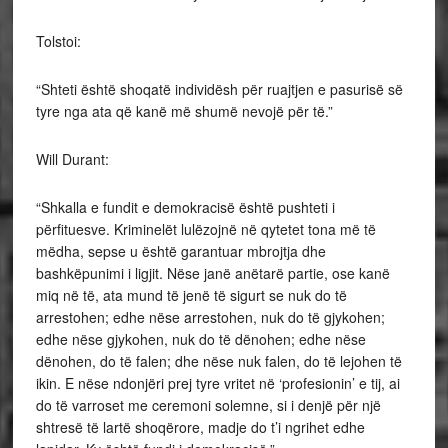
Tolstoi:
“Shteti është shoqatë individësh për ruajtjen e pasurisë së
tyre nga ata që kanë më shumë nevojë për të.”
Will Durant:
“Shkalla e fundit e demokracisë është pushteti i
përfituesve. Kriminelët lulëzojnë në qytetet tona më të
mëdha, sepse u është garantuar mbrojtja dhe
bashkëpunimi i ligjit. Nëse janë anëtarë partie, ose kanë
miq në të, ata mund të jenë të sigurt se nuk do të
arrestohen; edhe nëse arrestohen, nuk do të gjykohen;
edhe nëse gjykohen, nuk do të dënohen; edhe nëse
dënohen, do të falen; dhe nëse nuk falen, do të lejohen të
ikin. E nëse ndonjëri prej tyre vritet në ‘profesionin’ e tij, ai
do të varroset me ceremoni solemne, si i denjë për një
shtresë të lartë shoqërore, madje do t’i ngrihet edhe