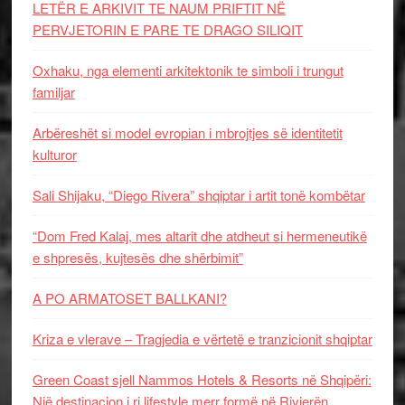
LETËR E ARKIVIT TE NAUM PRIFTIT NË
PERVJETORIN E PARE TE DRAGO SILIQIT
Oxhaku, nga elementi arkitektonik te simboli i trungut
familjar
Arbëreshët si model evropian i mbrojtjes së identitetit
kulturor
Sali Shijaku, “Diego Rivera” shqiptar i artit tonë kombëtar
“Dom Fred Kalaj, mes altarit dhe atdheut si hermeneutikë
e shpresës, kujtesës dhe shërbimit”
A PO ARMATOSET BALLKANI?
Kriza e vlerave – Tragjedia e vërtetë e tranzicionit shqiptar
Green Coast sjell Nammos Hotels & Resorts në Shqipëri:
Një destinacion i ri lifestyle merr formë në Rivierën