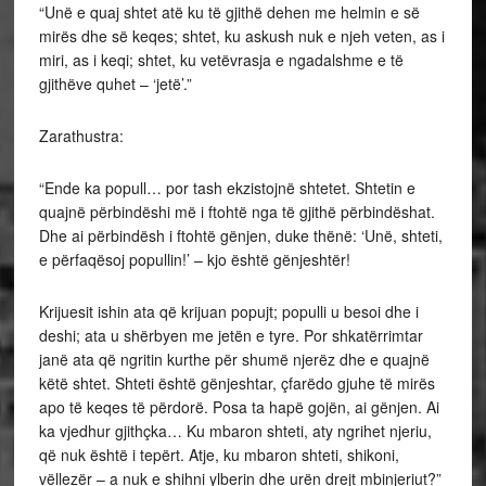
“Unë e quaj shtet atë ku të gjithë dehen me helmin e së
mirës dhe së keqes; shtet, ku askush nuk e njeh veten, as i
miri, as i keqi; shtet, ku vetëvrasja e ngadalshme e të
gjithëve quhet – ‘jetë’.”
Zarathustra:
“Ende ka popull… por tash ekzistojnë shtetet. Shtetin e
quajnë përbindëshi më i ftohtë nga të gjithë përbindëshat.
Dhe ai përbindësh i ftohtë gënjen, duke thënë: ‘Unë, shteti,
e përfaqësoj popullin!’ – kjo është gënjeshtër!
Krijuesit ishin ata që krijuan popujt; populli u besoi dhe i
deshi; ata u shërbyen me jetën e tyre. Por shkatërrimtar
janë ata që ngritin kurthe për shumë njerëz dhe e quajnë
këtë shtet. Shteti është gënjeshtar, çfarëdo gjuhe të mirës
apo të keqes të përdorë. Posa ta hapë gojën, ai gënjen. Ai
ka vjedhur gjithçka… Ku mbaron shteti, aty ngrihet njeriu,
që nuk është i tepërt. Atje, ku mbaron shteti, shikoni,
vëllezër – a nuk e shihni ylberin dhe urën drejt mbinjeriut?”