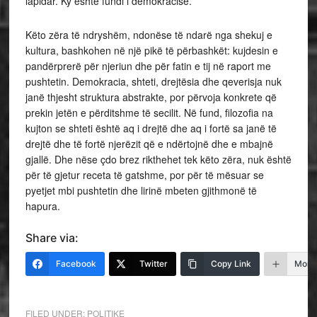
lapidar. Ky është fundi i demokracisë.”
Këto zëra të ndryshëm, ndonëse të ndarë nga shekuj e
kultura, bashkohen në një pikë të përbashkët: kujdesin e
pandërprerë për njeriun dhe për fatin e tij në raport me
pushtetin. Demokracia, shteti, drejtësia dhe qeverisja nuk
janë thjesht struktura abstrakte, por përvoja konkrete që
prekin jetën e përditshme të secilit. Në fund, filozofia na
kujton se shteti është aq i drejtë dhe aq i fortë sa janë të
drejtë dhe të fortë njerëzit që e ndërtojnë dhe e mbajnë
gjallë. Dhe nëse çdo brez rikthehet tek këto zëra, nuk është
për të gjetur receta të gatshme, por për të mësuar se
pyetjet mbi pushtetin dhe lirinë mbeten gjithmonë të
hapura.
Share via:
Facebook
Twitter
Copy Link
More
FILED UNDER:
POLITIKE