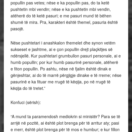
popullin pas vetes; nëse e ka popullin pas, do ta ketë
pushtetin mbi vendin; nëse e ka pushtetin mbi vendin,
atëherë do të ketë pasuri; e me pasuri mund të bëhen
shumë të mira. Pra, karakteri është themel, pasuria është
pasojë.
Nëse pushtetari i anashkalon themelet dhe synon vetëm
sukseset e jashtme, ai e çon popullin drejt plaçkitjes së
ndërsjellë. Kur pushtetari grumbullon pasuri personale, ai e
humb popullin; por kur humb pasurinë personale, atëherë
e fiton popullin. Po ashtu, nëse në fjalim është dinak e
gënjeshtar, ai do të marrë përgjigje dinake e të rreme; nëse
pasurinë e ka fituar me rrugë të këqija, po në rrugë të
këqija do të tretet.”
Konfuci (sërish):
“A mund ta paramendosh mediokrin si ministër? Para se të
arrijë në pozitë, ai është plot brenga për të arritur aty; pasi
e merr, është plot brenga për të mos e humbur; e kur fillon