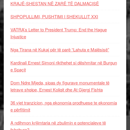
KRAJË-SHESTAN NË ZARË TË DALMACISË
SHPOPULLIMI, PUSHTIMI I SHEKULLIT XXI
VATRA’s Letter to President Trump: End the Hague
Injustice
Nga Tirana në Kukaj për të parë “Lahuta e Malësisë”
Kardinali Ernest Simoni rikthehet si dëshmitar në Burgun
e Spaçit
Dom Ndre Mjeda, sipas dy figurave monumentale të
letrave shqipe, Ernest Koliqit dhe At Gjergj Fishta
36 vjet tranzicion, nga ekonomia prodhuese te ekonomia
e përfitimit
A ndihmon krijimtaria në zbulimin e potencialeve të
fshehura?