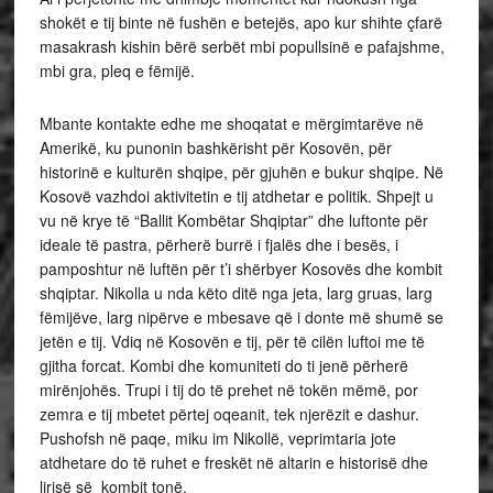
shokët e tij binte në fushën e betejës, apo kur shihte çfarë
masakrash kishin bërë serbët mbi popullsinë e pafajshme,
mbi gra, pleq e fëmijë.
Mbante kontakte edhe me shoqatat e mërgimtarëve në
Amerikë, ku punonin bashkërisht për Kosovën, për
historinë e kulturën shqipe, për gjuhën e bukur shqipe. Në
Kosovë vazhdoi aktivitetin e tij atdhetar e politik. Shpejt u
vu në krye të “Ballit Kombëtar Shqiptar” dhe luftonte për
ideale të pastra, përherë burrë i fjalës dhe i besës, i
pamposhtur në luftën për t’i shërbyer Kosovës dhe kombit
shqiptar. Nikolla u nda këto ditë nga jeta, larg gruas, larg
fëmijëve, larg nipërve e mbesave që i donte më shumë se
jetën e tij. Vdiq në Kosovën e tij, për të cilën luftoi me të
gjitha forcat. Kombi dhe komuniteti do ti jenë përherë
mirënjohës. Trupi i tij do të prehet në tokën mëmë, por
zemra e tij mbetet përtej oqeanit, tek njerëzit e dashur.
Pushofsh në paqe, miku im Nikollë, veprimtaria jote
atdhetare do të ruhet e freskët në altarin e historisë dhe
lirisë së kombit tonë.