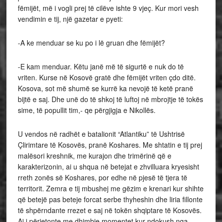
fëmijët, më i vogli prej të cilëve ishte 9 vjeç. Kur mori vesh
vendimin e tij, një gazetar e pyeti:
-A ke menduar se ku po i lë gruan dhe fëmijët?
-E kam menduar. Këtu janë më të sigurtë e nuk do të
vriten. Kurse në Kosovë gratë dhe fëmijët vriten çdo ditë.
Kosova, sot më shumë se kurrë ka nevojë të ketë pranë
bijtë e saj. Dhe unë do të shkoj të luftoj në mbrojtje të tokës
sime, të popullit tim,- qe përgjigja e Nikollës.
U vendos në radhët e batalionit “Atlantiku” të Ushtrisë
Çlirimtare të Kosovës, pranë Koshares. Me shtatin e tij prej
malësori kreshnik, me kurajon dhe trimërinë që e
karakterizonin, ai u shqua në betejat e zhvilluara kryesisht
rreth zonës së Koshares, por edhe në pjesë të tjera të
territorit. Zemra e tij mbushej me gëzim e krenari kur shihte
që betejë pas beteje forcat serbe thyheshin dhe liria fillonte
të shpërndante rrezet e saj në tokën shqiptare të Kosovës.
Ai i përjetonte me dhimbje momentet kur ndokush nga