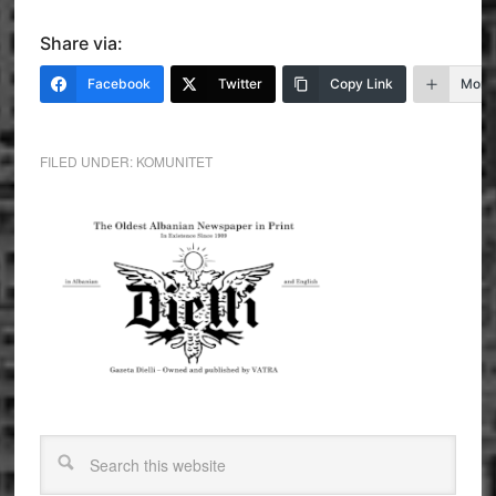
Share via:
Facebook
Twitter
Copy Link
More
FILED UNDER:
KOMUNITET