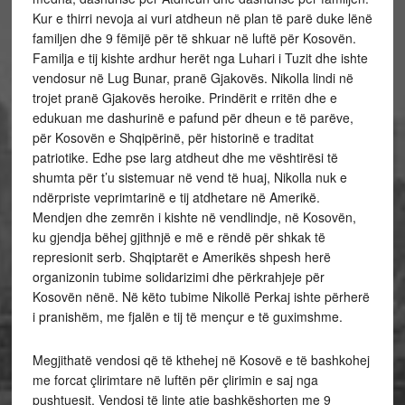
Kur e thirri nevoja ai vuri atdheun në plan të parë duke lënë
familjen dhe 9 fëmijë për të shkuar në luftë për Kosovën.
Familja e tij kishte ardhur herët nga Luhari i Tuzit dhe ishte
vendosur në Lug Bunar, pranë Gjakovës. Nikolla lindi në
trojet pranë Gjakovës heroike. Prindërit e rritën dhe e
edukuan me dashurinë e pafund për dheun e të parëve,
për Kosovën e Shqipërinë, për historinë e traditat
patriotike. Edhe pse larg atdheut dhe me vështirësi të
shumta për t’u sistemuar në vend të huaj, Nikolla nuk e
ndërpriste veprimtarinë e tij atdhetare në Amerikë.
Mendjen dhe zemrën i kishte në vendlindje, në Kosovën,
ku gjendja bëhej gjithnjë e më e rëndë për shkak të
represionit serb. Shqiptarët e Amerikës shpesh herë
organizonin tubime solidarizimi dhe përkrahjeje për
Kosovën nënë. Në këto tubime Nikollë Perkaj ishte përherë
i pranishëm, me fjalën e tij të mençur e të guximshme.
Megjithatë vendosi që të kthehej në Kosovë e të bashkohej
me forcat çlirimtare në luftën për çlirimin e saj nga
pushtuesit. Vendosi të linte atje bashkëshorten me 9