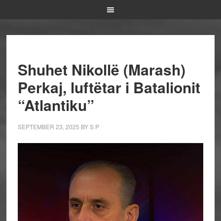
Shuhet Nikollë (Marash)
Perkaj, luftëtar i Batalionit
“Atlantiku”
SEPTEMBER 23, 2025
BY
S P