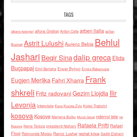
TAGS
arben llalla
alfons Grishaj
Anton Cefa
asllan
albano kolonjari
Behlul
Astrit Lulushi
Aurenc Bebja
Bushati
Jashari
dalip greca
Beqir Sina
Elida
Buçpapaj
Enver Bytyci
Elmi Berisha
Ermira Babamusta
Frank
Eugjen Merlika
Fahri Xharra
shkreli
Ilir
Gezim Llojdia
Fritz radovani
Levonja
Interviste
Kolec Traboini
Keze Kozeta Zylo
kosova
Kosove
nderroi jete
Marjana Bulku
ne
Murat Gecaj
Rafaela Prifti
Rafael
Nene Tereza
Kosove
presidenti Nishani
Floqi
Raimonda Moisiu
Ramiz Lushaj
reshat kripa
Sadik Elshani