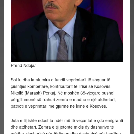
Prend Ndoja/
Sot iu dha lamtumira e fundit veprimtarit të shquar të
çështjes kombëtare, kontributorit të lirisë së Kosovës
Nikollë (Marash) Perkaj. Në moshën 65-vjeçare pushoi
përgjithmonë së rrahuri zemra e madhe e një atdhetari,
patrioti e veprimtari me gjurmë në lirinë e Kosovës.
Jeta e tij ishte ndoshta ndër më të veçantat e çdo emigranti
dhe atdhetari. Zemra e tij jetonte midis dy dashurive të
mëdha, dashurisë për Atdheun dhe dashurisë për familjen.