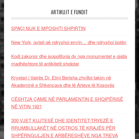
ARTIKUJT E FUNDIT
SPAÇI NUK E MPOSHTI SHPIRTIN
New York, qyteti që ndryshoi emrin… dhe ndryshoi botën
Kodi zakonor dhe isopolifonia dy nga monumentet e gjalla
madhështore të antikitetit shqiptar
Kryetari i Vatrës Dr. Elmi Berisha zhvilloi takim në
Akademinë e Shkencave dhe të Arteve të Kosovës
ÇËSHTJA ÇAME NË PARLAMENTIN E SHQIPËRISË
NË VITIN 1921
300 VJET KUJTESË DHE IDENTITET-TRYEZË E
RRUMBULLAKËT NË OSTROS TË KRAJËS PËR
SHPËRNGULJEN E ARBËRESHËVE NGA TREVA