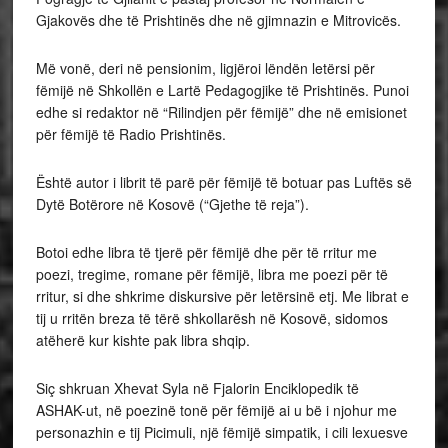
Gjakovës dhe të Prishtinës dhe në gjimnazin e Mitrovicës.
Më vonë, deri në pensionim, ligjëroi lëndën letërsi për
fëmijë në Shkollën e Lartë Pedagogjike të Prishtinës. Punoi
edhe si redaktor në “Rilindjen për fëmijë” dhe në emisionet
për fëmijë të Radio Prishtinës.
Është autor i librit të parë për fëmijë të botuar pas Luftës së
Dytë Botërore në Kosovë (“Gjethe të reja”).
Botoi edhe libra të tjerë për fëmijë dhe për të rritur me
poezi, tregime, romane për fëmijë, libra me poezi për të
rritur, si dhe shkrime diskursive për letërsinë etj. Me librat e
tij u rritën breza të tërë shkollarësh në Kosovë, sidomos
atëherë kur kishte pak libra shqip.
Siç shkruan Xhevat Syla në Fjalorin Enciklopedik të
ASHAK-ut, në poezinë tonë për fëmijë ai u bë i njohur me
personazhin e tij Picimuli, një fëmijë simpatik, i cili lexuesve