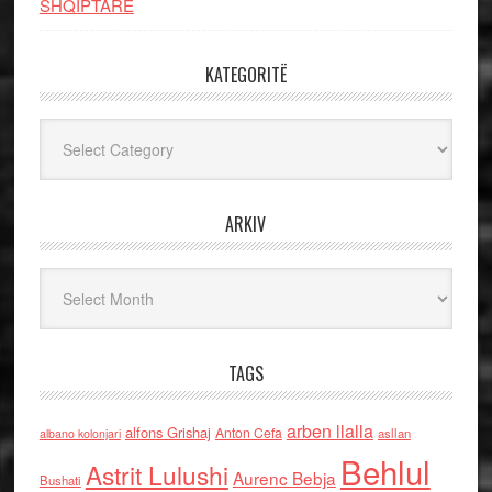
SHQIPTARE
KATEGORITË
Kategoritë
ARKIV
Arkiv
TAGS
arben llalla
alfons Grishaj
Anton Cefa
asllan
albano kolonjari
Behlul
Astrit Lulushi
Aurenc Bebja
Bushati