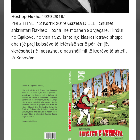
Rexhep Hoxha 1929-2019/
PRISHTINË, 12 Korrik 2019-Gazeta DIELLI/ Shuhet
shkrimtari Raxhep Hoxha, në moshën 90 vjeçare, i lindur
në Gjakovë, në vitin 1929.Ishte një klasik i letrave shqipe
dhe një prej kolosëve të letërsisë sonë për fëmijë,
vlerësohet në mesazhet e ngushëllimit të krerëve të shtetit
të Kosovës: