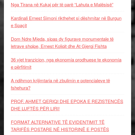
Nga Tirana në Kukaj për të parë “Lahuta e Malësisë”
Kardinali Ernest Simoni rikthehet si dëshmitar në Burgun
e Spaçit
Dom Ndre Mjeda, sipas dy figurave monumentale të
letrave shqipe, Ernest Koliqit dhe At Gjergj Fishta
36 vjet tranzicion, nga ekonomia prodhuese te ekonomia
e përfitimit
A ndihmon krijimtaria në zbulimin e potencialeve të
fshehura?
PROF. AHMET QERIQI DHE EPOKA E REZISTENCЁS
DHE LUFTЁS PЁR LIRI!
FORMAT ALTERNATIVE TË EVIDENTIMIT TË
TARIFËS POSTARE NË HISTORINË E POSTËS