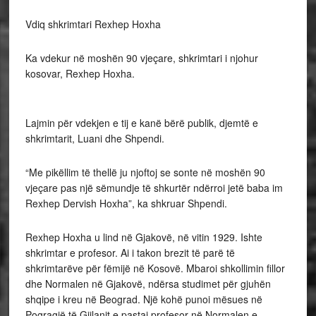
Vdiq shkrimtari Rexhep Hoxha
Ka vdekur në moshën 90 vjeçare, shkrimtari i njohur
kosovar, Rexhep Hoxha.
Lajmin për vdekjen e tij e kanë bërë publik, djemtë e
shkrimtarit, Luani dhe Shpendi.
“Me pikëllim të thellë ju njoftoj se sonte në moshën 90
vjeçare pas një sëmundje të shkurtër ndërroi jetë baba im
Rexhep Dervish Hoxha”, ka shkruar Shpendi.
Rexhep Hoxha u lind në Gjakovë, në vitin 1929. Ishte
shkrimtar e profesor. Ai i takon brezit të parë të
shkrimtarëve për fëmijë në Kosovë. Mbaroi shkollimin fillor
dhe Normalen në Gjakovë, ndërsa studimet për gjuhën
shqipe i kreu në Beograd. Një kohë punoi mësues në
Pogragjë të Gjilanit e pastaj profesor në Normalen e