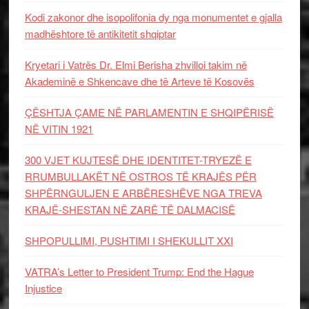
Kodi zakonor dhe isopolifonia dy nga monumentet e gjalla
madhështore të antikitetit shqiptar
Kryetari i Vatrës Dr. Elmi Berisha zhvilloi takim në
Akademinë e Shkencave dhe të Arteve të Kosovës
ÇËSHTJA ÇAME NË PARLAMENTIN E SHQIPËRISË
NË VITIN 1921
300 VJET KUJTESË DHE IDENTITET-TRYEZË E
RRUMBULLAKËT NË OSTROS TË KRAJËS PËR
SHPËRNGULJEN E ARBËRESHËVE NGA TREVA
KRAJË-SHESTAN NË ZARË TË DALMACISË
SHPOPULLIMI, PUSHTIMI I SHEKULLIT XXI
VATRA’s Letter to President Trump: End the Hague
Injustice