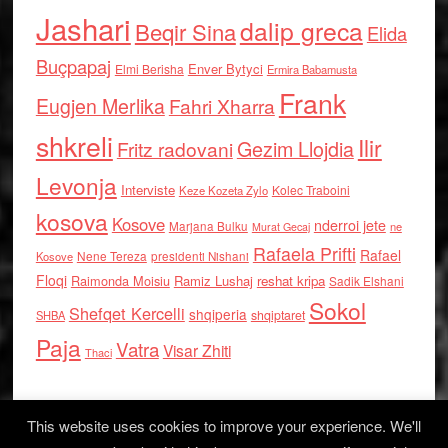
Jashari
dalip greca
Beqir Sina
Elida
Buçpapaj
Enver Bytyci
Elmi Berisha
Ermira Babamusta
Frank
Eugjen Merlika
Fahri Xharra
shkreli
Ilir
Gezim Llojdia
Fritz radovani
Levonja
Interviste
Kolec Traboini
Keze Kozeta Zylo
kosova
Kosove
nderroi jete
Marjana Bulku
ne
Murat Gecaj
Rafaela Prifti
Rafael
Nene Tereza
Kosove
presidenti Nishani
Floqi
Raimonda Moisiu
Ramiz Lushaj
reshat kripa
Sadik Elshani
Sokol
Shefqet Kercelli
shqiperia
shqiptaret
SHBA
Paja
Vatra
Visar Zhiti
Thaci
This website uses cookies to improve your experience. We'll