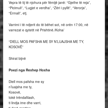
Vepra të tij të njohura për fëmijë janë: “Gjethe të reja”,
“Picimuli”, “Lugjet e verdha”, “Zëri i pyllit”, “Verorja”,
“Ermali”, etj.
Varrimi i të ndjerit do të bëhet sot, në orën 17:00, në
varrezat e qytetit në Prishtinë./Koha/
“DIELL MOS PAFSHA ME SY N’LUAJSHA ME TY,
KOSOVË”
Shirat bijnë
Poezi nga Rexhep Hoxha
Diell mos pafsha me sy
n’luajsha me ty,
Kosovë,
tokë trëndafilash,
ti lindja ime dhe varri,