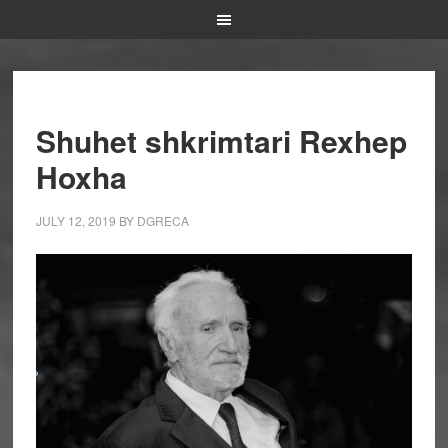
Shuhet shkrimtari Rexhep
Hoxha
JULY 12, 2019
BY
DGRECA