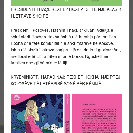
PRESIDENTI THAÇI: REXHEP HOXHA ISHTE NJË KLASIK
I LETRAVE SHQIPE
Presidenti i Kosovës, Hashim Thaçi, shkruan: Vdekja e
shkrimtarit Rexhep Hoxha është një humbje për familjen
Hoxha dhe tërë komunitetin e shkrimtarëve në Kosovë.
Ishte një klasik i letrave shqipe, një shkrimtar i guximshëm,
me librat e të cilit u rriten shumë breza. Ngushëllime
familjes dhe gjithë miqve të tij!
KRYEMINISTRI HARADINAJ: REXHEP HOXHA, NJË PREJ
KOLOSËVE TË LETËRSISË SONË PËR FËMIJË