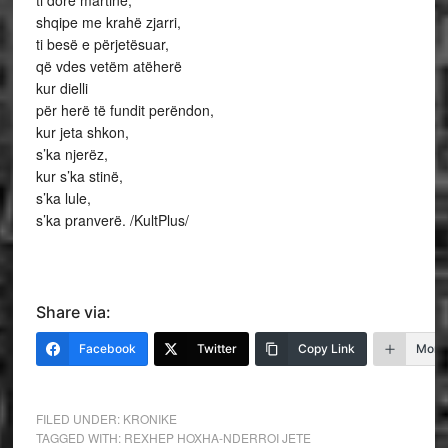
ti dorë martine,
shqipe me krahë zjarri,
ti besë e përjetësuar,
që vdes vetëm atëherë
kur dielli
për herë të fundit perëndon,
kur jeta shkon,
s’ka njerëz,
kur s’ka stinë,
s’ka lule,
s’ka pranverë. /KultPlus/
Share via:
Facebook
Twitter
Copy Link
More
FILED UNDER:
KRONIKE
TAGGED WITH:
REXHEP HOXHA-NDERROI JETE