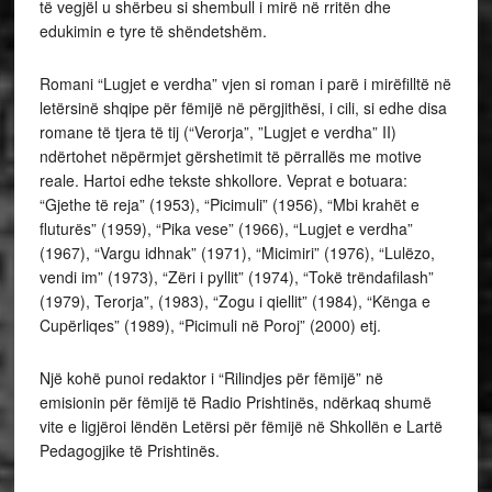
të vegjël u shërbeu si shembull i mirë në rritën dhe
edukimin e tyre të shëndetshëm.
Romani “Lugjet e verdha” vjen si roman i parë i mirëfilltë në
letërsinë shqipe për fëmijë në përgjithësi, i cili, si edhe disa
romane të tjera të tij (“Verorja”, ”Lugjet e verdha” II)
ndërtohet nëpërmjet gërshetimit të përrallës me motive
reale. Hartoi edhe tekste shkollore. Veprat e botuara:
“Gjethe të reja” (1953), “Picimuli” (1956), “Mbi krahët e
fluturës” (1959), “Pika vese” (1966), “Lugjet e verdha”
(1967), “Vargu idhnak” (1971), “Micimiri” (1976), “Lulëzo,
vendi im” (1973), “Zëri i pyllit” (1974), “Tokë trëndafilash”
(1979), Terorja”, (1983), “Zogu i qiellit” (1984), “Kënga e
Cupërliqes” (1989), “Picimuli në Poroj” (2000) etj.
Një kohë punoi redaktor i “Rilindjes për fëmijë” në
emisionin për fëmijë të Radio Prishtinës, ndërkaq shumë
vite e ligjëroi lëndën Letërsi për fëmijë në Shkollën e Lartë
Pedagogjike të Prishtinës.