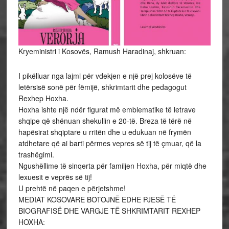
Kryeministri i Kosovës, Ramush Haradinaj, shkruan:
I pikëlluar nga lajmi për vdekjen e një prej kolosëve të
letërsisë sonë për fëmijë, shkrimtarit dhe pedagogut
Rexhep Hoxha.
Hoxha ishte një ndër figurat më emblematike të letrave
shqipe që shënuan shekullin e 20-të. Breza të tërë në
hapësirat shqiptare u rritën dhe u edukuan në frymën
atdhetare që ai barti përmes vepres së tij të çmuar, që la
trashëgimi.
Ngushëllime të sinqerta për familjen Hoxha, për miqtë dhe
lexuesit e veprës së tij!
U prehtë në paqen e përjetshme!
MEDIAT KOSOVARE BOTOJNË EDHE PJESË TË
BIOGRAFISË DHE VARGJE TË SHKRIMTARIT REXHEP
HOXHA: