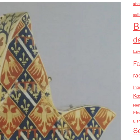
alba
asll
B
d
Env
Fa
ra
Inte
Ko
Nen
Flo
Els
So