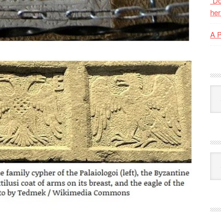
“Do
her
A 
Kat
Ark