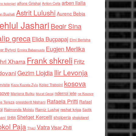
arben llalla
alfons Grishaj
Anton Cefa
no kolonjari
Astrit Lulushi
Aurenc Bebja
an Bushati
ehlul Jashari
Beqir Sina
alip greca
Elida Buçpapaj
Elmi Berisha
Eugjen Merlika
er Bytyci
Ermira Babamusta
Frank shkreli
hri Xharra
Fritz
Ilir Levonja
Gezim Llojdia
dovani
kosova
rviste
Kolec Traboini
Keze Kozeta Zylo
sove
nderroi jete
Marjana Bulku
ne Kosove
Murat Gecaj
Rafaela Prifti
Rafael
e Tereza
presidenti Nishani
qi
Raimonda Moisiu
Ramiz Lushaj
reshat kripa
Sadik
Shefqet Kercelli
shqiperia
hani
shqiptaret
SHBA
kol Paja
Vatra
Visar Zhiti
Thaci