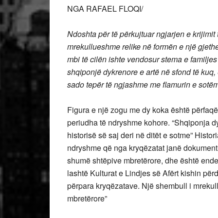
NGA RAFAEL FLOQI/
Ndoshta për të përkujtuar ngjarjen e krijimit 
mrekullueshme relike në formën e një gjetheje
mbi të cilën ishte vendosur stema e familjes
shqiponjë dykrenore e artë në sfond të kuq, 
sado tepër të ngjashme me flamurin e sotëm
Figura e një zogu me dy koka është përfaq
periudha të ndryshme kohore. “Shqiponja dy
historisë së saj deri në ditët e sotme” Histo
ndryshme që nga kryqëzatat janë dokumentu
shumë shtëpive mbretërore, dhe është ende 
lashtë Kulturat e Lindjes së Afërt kishin pë
përpara kryqëzatave. Një shembull i mrekullue
mbretërore”