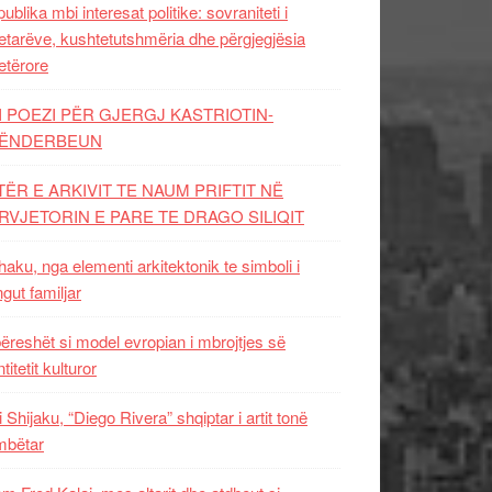
ublika mbi interesat politike: sovraniteti i
etarëve, kushtetutshmëria dhe përgjegjësia
etërore
I POEZI PËR GJERGJ KASTRIOTIN-
ËNDERBEUN
TËR E ARKIVIT TE NAUM PRIFTIT NË
RVJETORIN E PARE TE DRAGO SILIQIT
aku, nga elementi arkitektonik te simboli i
ngut familjar
ëreshët si model evropian i mbrojtjes së
titetit kulturor
i Shijaku, “Diego Rivera” shqiptar i artit tonë
mbëtar