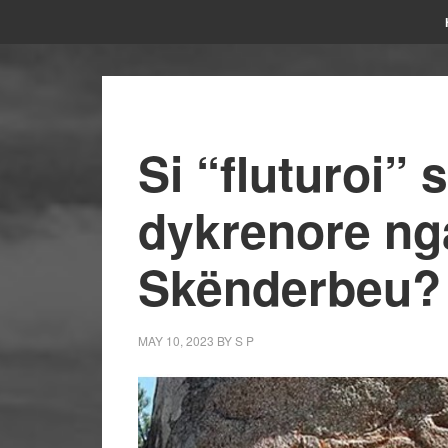
Si “fluturoi” 
dykrenore nga
Skënderbeu?
MAY 10, 2023
BY
S P