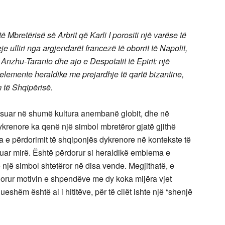
të Mbretërisë së Arbrit që Karli I porositi një varëse të
 ulliri nga argjendarët francezë të oborrit të Napolit,
 Anzhu-Taranto dhe ajo e Despotatit të Epirit: një
elemente heraldike me prejardhje të qartë bizantine,
 të Shqipërisë.
ësuar në shumë kultura anembanë globit, dhe në
krenore ka qenë një simbol mbretëror gjatë gjithë
ria e përdorimit të shqiponjës dykrenore në kontekste të
ar mirë. Është përdorur si heraldikë emblema e
një simbol shtetëror në disa vende. Megjithatë, e
rdorur motivin e shpendëve me dy koka mijëra vjet
shëm është ai i hititëve, për të cilët ishte një “shenjë