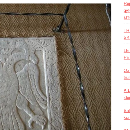
Rep
qyt
sht
TR
SK
LE
PE
Oxh
tru
Arb
iden
Sal
ko