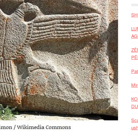
SH
LU
AG
ZË
P
Pat
Mir
KO
DU
Sca
ush