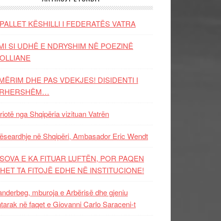
PALLET KËSHILLI I FEDERATËS VATRA
MI SI UDHË E NDRYSHIM NË POEZINË
OLLIANE
MËRIM DHE PAS VDEKJES! DISIDENTI I
ËRHERSHËM…
riotë nga Shqipëria vizituan Vatrën
ëseardhje në Shqipëri, Ambasador Eric Wendt
SOVA E KA FITUAR LUFTËN, POR PAQEN
HET TA FITOJË EDHE NË INSTITUCIONE!
nderbeg, mburoja e Arbërisë dhe gjeniu
tarak në faqet e Giovanni Carlo Saraceni-t