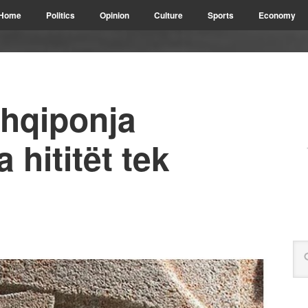
Home
Politics
Opinion
Culture
Sports
Economy
shqiponja
 hititët tek