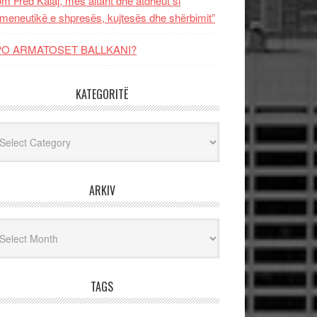
m Fred Kalaj, mes altarit dhe atdheut si
meneutikë e shpresës, kujtesës dhe shërbimit”
PO ARMATOSET BALLKANI?
KATEGORITË
egoritë
ARKIV
iv
TAGS